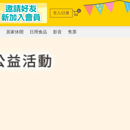
0
登入/註冊
電
居家休閒
日用食品
影音
售票