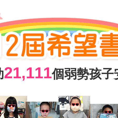
21,111
助
個弱勢孩子