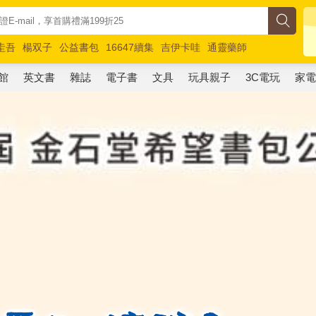
圭吾
楊双子
公益書包
16647續集
吉伊卡哇
通靈藥師
路邊攤新作
馬斯克
玩具總動員5
超慢跑
館
英文書
雜誌
電子書
文具
玩具親子
3C電玩
家