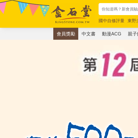
國中自修評量
東野
唯紅花綻放
奧德賽
會員獎勵
中文書
動漫ACG
親子