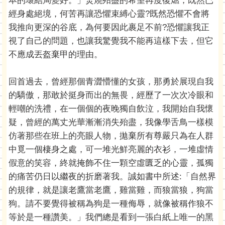
本的壞結局變好。」焚燒殆盡的希望再度復燃，既然已
經身處絕境，何苦再讓恐懼束縛心靈?既然恐懼不會將
我推向更深的谷底，為何要因此裹足不前?恐懼讓我正
視了自己的問題，也讓我驚覺我不能再這樣下去，但它
不應成丟盔棄甲的理由。
回首過去，曾經那個青澀懵懂的女孩，那勇於展現自我
的驕傲，那敢於挺身而出的無畏，經歷了一次次冷眼和
輕嘲的洗禮，在一個個的夜晚獨自飲泣，我開始自我懷
疑，曾經的萬丈光華漸漸消失殆盡，我像學舌鳥一樣模
仿著那些在班上的亮眼人物，拋棄所有尊嚴只為在人群
中覓一個棲身之處，可一堆光鮮亮麗的衣衫，一堆虛情
假意的笑容，終就掩飾不住一顆空虛匱乏的心靈，孤獨
的痛苦仍日以繼夜的折磨著我。誠如書中所述:「自然界
的規律，就是讓老鷹當老鷹，雞當雞，而狼當狼，狗當
狗。請不要覺得被稱為狗是一種侮辱，就像被稱作狼不
等於是一種讚美。」我們總是看到一張白紙上唯一的黑