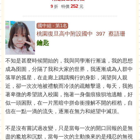
252
9
折
特價
元
國中組 ‧ 第1名
桃園復旦高中附設國中 397 蔡語珊
鑰匙
不知是甚麼時候開始的，我與同學漸行漸遠，我的思想
成為囹圄，分隔了我和大家的世界，我逐漸成為人群中
落單的孤星，在走廊上踽踽獨行的身影，渴望與人親
近，卻一次次地被禮貌而冷淡的疏離擊退，每天，我抱
著卑微的希望踏入校園，拖著一身傷痕狼狽地逃離，好
似一頭困獸，在一片黑暗中拼命衝撞解不開的桎梏，自
信在一點一滴的流失，逐漸在無力和絕望中滅頂。
不是沒有嘗試過改變，只是當每一次的開口回報的是無
盡的尷尬和沉默，當每一次的主動換來的是殘忍的無視