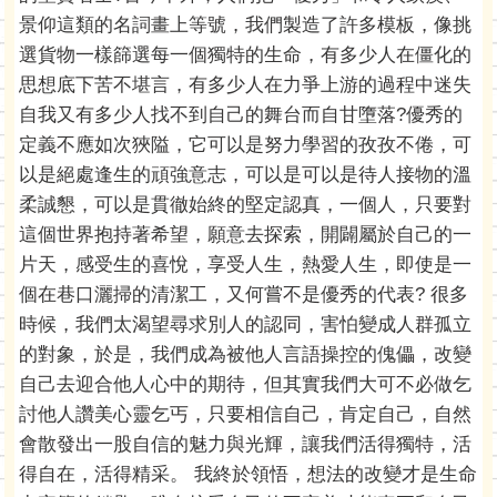
景仰這類的名詞畫上等號，我們製造了許多模板，像挑
選貨物一樣篩選每一個獨特的生命，有多少人在僵化的
思想底下苦不堪言，有多少人在力爭上游的過程中迷失
自我又有多少人找不到自己的舞台而自甘墮落?優秀的
定義不應如次狹隘，它可以是努力學習的孜孜不倦，可
以是絕處逢生的頑強意志，可以是可以是待人接物的溫
柔誠懇，可以是貫徹始終的堅定認真，一個人，只要對
這個世界抱持著希望，願意去探索，開闢屬於自己的一
片天，感受生的喜悅，享受人生，熱愛人生，即使是一
個在巷口灑掃的清潔工，又何嘗不是優秀的代表? 很多
時候，我們太渴望尋求別人的認同，害怕變成人群孤立
的對象，於是，我們成為被他人言語操控的傀儡，改變
自己去迎合他人心中的期待，但其實我們大可不必做乞
討他人讚美心靈乞丐，只要相信自己，肯定自己，自然
會散發出一股自信的魅力與光輝，讓我們活得獨特，活
得自在，活得精采。 我終於領悟，想法的改變才是生命