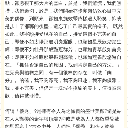
點，卻忽視了那大片的雪白，於是，我們驚慌，我們無
措，我們迷惘，於是，我們開始亦步亦趨仿效心目中完
美的偶像，到頭來，卻如東施效顰依樣遭人恥笑，抑或
是步上了邯鄲的後塵，遺忘了自己最真實的樣子。 既然
如此，我寧願接受現在的自己，接受這個不完美的自
己，即便不如太陽那般明亮耀眼，也願如星辰般熠熠生
輝；即便不如牡丹那般豔冠群芳，也願如青草般如茵美
好；即便不如雄鷹那般振翅高飛，也願如燕雀般悠遊自
在。「抓住否定自己的原因，找到肯定自己的方法。」
在完美與糟糕之間，有一個很棒的存在，叫做「夠
好」。的確，我不夠漂亮，我不夠風趣，我不夠優雅，
我，並不完美，但仍是一塊瑕不掩瑜的美玉，值得被喜
歡，值得被珍惜。
何謂「優秀」?是擁有令人為之傾倒的盛世美顏?還是站
在人人豔羨的金字塔頂端?抑或是成為人人都敬重愛戴
的聖賢名士?古今中外，人們把「優秀」和令人欽羨、