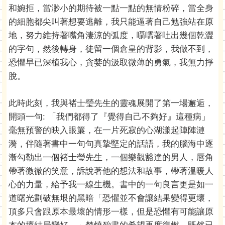
和婉拒，當渺小的期待被一點一點的無情粉碎，當全身
的細胞都尖叫著想要逃離，我只能逼著自己勉強站在原
地，努力維持著嘴角淒涼的弧度，囁嚅著吐出幾個乾澀
的字句，然後轉身，徒留一個倉皇的背影，我做不到，
恐懼早已深植我心，貪婪的汲取微薄的勇氣，我無力掙
脫。
此時此刻，我與褚士瑩先生的靈魂展開了第一場邂逅，
開頭一句: 「我們都得了『覺得自己不夠好』這種病」
毫無預警的映入眼簾，在一片死寂的心湖漾起陣陣漣
漪，伴隨著書中一句句真摯堅定的話語，我的腦海中逐
漸勾勒出一個褚士瑩先生，一個樂觀豁達的男人，唇角
帶著微微的笑意，訴說著他的想法和故事，帶著溫暖人
心的力量，給予我一線生機。書中的一句良言更是如一
道曙光劃破無垠的黑暗「恐懼並不會讓結果變得更壞，
頂多只會跟原本最壞的情形一樣，但是恐懼有可能讓原