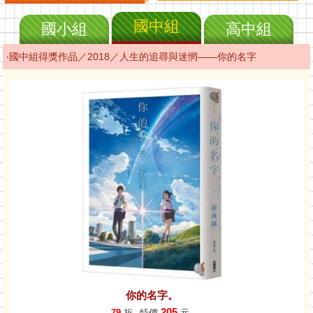
國中組
國小組
高中組
‧國中組得獎作品／2018／人生的追尋與迷惘——你的名字
你的名字。
205
79
折
特價
元