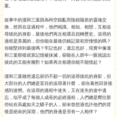
案。
故事中的瀧和三葉因為時空錯亂而陰錯陽差的靈魂交
換，然而在這過程中，他們相識、相知、相戀，互相追
尋彼此的身影，最後他們再次相遇且扭轉歷史。追尋的
過程是美麗的，但你能在最後仍銘記當初所憧憬的嗎？
你能堅持到最後嗎？牢記也好，遺忘也好，現實中像瀧
和三葉那樣就算記憶被抹滅，卻能在人群中一眼就認出
彼此的又能有幾對？如果再次相遇你能不能憶起？
瀧和三葉雖然遺忘卻仍不顧一切的追尋彼此的身影，但
大部分的人們總是盲目的追尋著什麼 ，卻在驀然回首後
感到迷惘。在追尋的過程中迷失，又在迷失的途中遺
忘，似乎成了每個人成長的必經過程，人們總是嚮往那
些站在高處如天之驕子的人，卻未曾想過也許他們的背
後是絕命的深淵，他們的身邊是否有一人相伴？