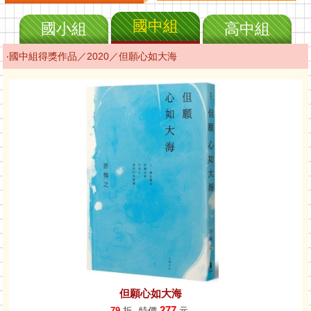
國中組
國小組
高中組
‧國中組得獎作品／2020／但願心如大海
但願心如大海
277
79
折
特價
元