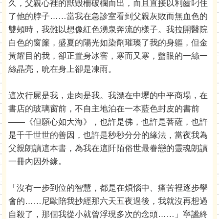
久，父親心裡的獸毀柵破欄而出，而且直接以利齒叼住
了他的脖子……當我在急診室看到父親灰敗而無血色的
雙頰時，我難以想像紅色湧泉奔流的樣子。我拉開醫院
白色的窗簾，盛夏的陽光如染劑璀璨了我的身軀，但金
黃耀目的我，卻正置身冰窖，寒而又寒，螫眼的一絲一
絲晶亮，吮在身上卻是凍雨。
這次行屍是我，走肉是我。我漂在中壢的中平商場，在
書店的玻璃窗前，不自主地泊在一本藍色封皮的書前
——《但願心如大海》，也許是佛，也許是菩薩，也許
是千千世世的善因，也許是秒秒分分的緣法，當夜我為
父親朗讀這本書，為我在這阡陌俗世最眷戀的靈魂朗讀
一冊內因外緣。
「沒有一步到位的智慧，都是在煩惱中、痛苦裡逐步學
會的……尼歐陪我抄經那六天五夜過後，我就沒再想過
自殺了，那個我從小就曾浮現多次的念頭……」寧謐終