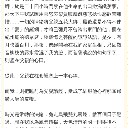
腳，於是二十四小時門禁在他生命的出口撒滿鐵蒺藜。
那天下午我試圖用喜怒哀樂貪嗔痴怨慈悲捨恨愁歡苦離
憎……一切的情緒將父親五花大綁，最後還是不得不使
出「愛」的羅網，才將已彌月不曾跨出家門的他，擲在
紀州庵的聽眾席，聆聽悔之菩薩的諄諄法語。是夕，有
月映照百川，那夜，佛經開始在我的家庭生根，只因觀
音柳枝的露水霑濕了我的臉，而菩薩演說的句句字字，
則墜在父親的心田。
從此，父親在枕套裡塞上一本心經。
而我，則把睡前為父親讀經，當成了馴服他心裡那頭躁
鬱大蟲的皮鞭。
時光是常轉的法輪，兔走烏飛雙丸競逐，數百個日子翻
過。就在我以為風暴遠揚，天色清澄的國一開學後不