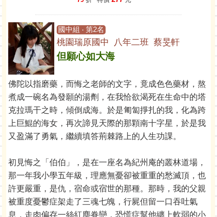
國中組 ‧ 第2名
桃園瑞原國中 八年二班 蔡旻軒
但願心如大海
佛陀以指磨藥，而悔之老師的文字，竟成色色藥材，熬
煮成一碗名為發願的湯劑，在我恰欲渴死在生命中的塔
克拉瑪干之時，傾倒成海。於是匍匐掙扎的我，化為跨
上巨鯤的海女，再次諦見天際的那顆南十字星，於是我
又盈滿了勇氣，繼續填答荊棘路上的人生功課。
初見悔之「伯伯」，是在一座名為紀州庵的叢林道場，
那一年我小學五年級，理應無憂卻被重重的愁滅頂，也
許更嚴重，是仇，宿命或宿世的那種。那時，我的父親
被重度憂鬱症架走了三魂七魄，行屍但留一口吞吐氣
息，走肉偏存一絲紅塵眷戀，恐慌症幫他纏上軟弱的小