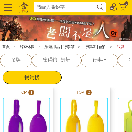
0
首頁
＞
居家休閒
＞
旅遊用品 | 行李箱
＞
行李箱 | 配件
＞
吊牌
吊牌
密碼鎖 | 綁帶
行李秤
暢銷榜
TOP
TOP
1
2