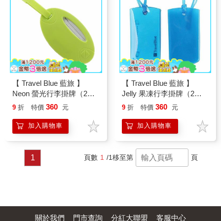
【 Travel Blue 藍旅 】
【 Travel Blue 藍旅 】
Neon 螢光行李掛牌（2入/
Jelly 果凍行李掛牌（2入/
組） 綠色 TB015－GR
組） 藍色 TB016－BL
360
360
9
折
特價
元
9
折
特價
元
加入購物車
加入購物車
1
頁數
1
/1
移至第
頁
關於我們
門市查詢
分紅大聯盟
客服中心