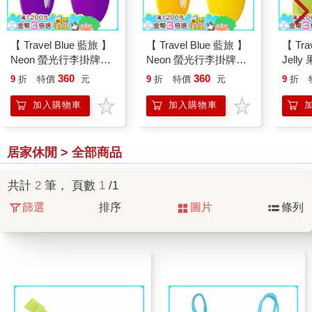
【 Travel Blue 藍旅 】
【 Travel Blue 藍旅 】
【 Tra
Neon 螢光行李掛牌
Neon 螢光行李掛牌
Jell
（2入/組） 紫色
（2入/組） 黃色
入/組）
360
360
9
折
特價
元
9
折
特價
元
9
折
TB015－PR
TB015－YE
GR
加入購物車
加入購物車
居家休閒 > 全部商品
共計
2
筆， 頁數
1
/1
篩選
排序
圖片
條列