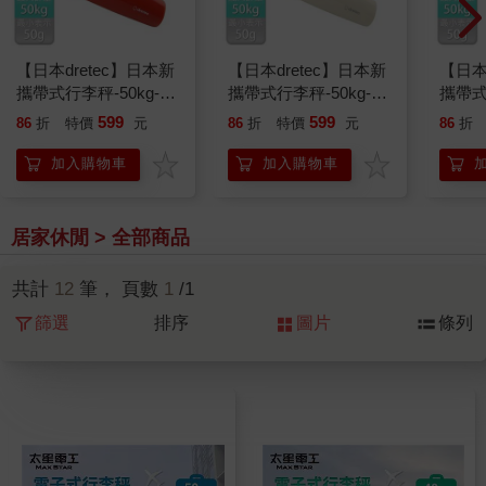
【日本dretec】日本新
【日本dretec】日本新
【日本
攜帶式行李秤-50kg-橘
攜帶式行李秤-50kg-米
攜帶式
紅色(LS-107OR)
白色(LS-107BE)
軍藍(L
599
599
86
折
特價
元
86
折
特價
元
86
折
加入購物車
加入購物車
居家休閒 > 全部商品
共計
12
筆， 頁數
1
/1
篩選
排序
圖片
條列