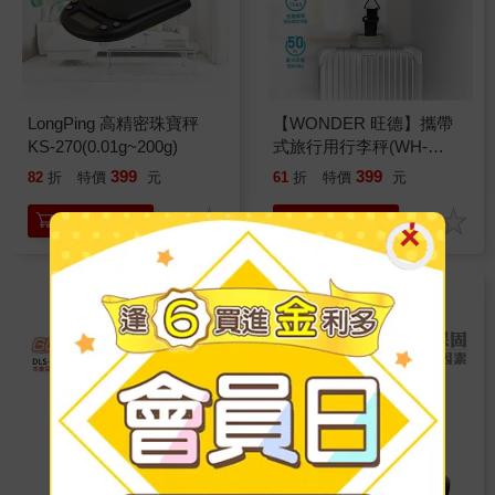
LongPing 高精密珠寶秤
【WONDER 旺德】攜帶
KS-270(0.01g~200g)
式旅行用行李秤(WH-
SC05L)
399
399
82
折
特價
元
61
折
特價
元
加入購物車
加入購物車
日本dretec原廠官方直營