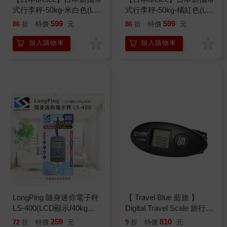
式行李秤-50kg-米白色(LS-
式行李秤-50kg-橘紅色(LS-
107BE)
107OR)
599
599
86
折
特價
元
86
折
特價
元
加入購物車
加入購物車
LongPing 隨身迷你電子秤
【 Travel Blue 藍旅 】
LS-400(LCD顯示/40kg
Digital Travel Scale 旅行數
MAX)
位行李秤 TB583
259
810
72
折
特價
元
9
折
特價
元