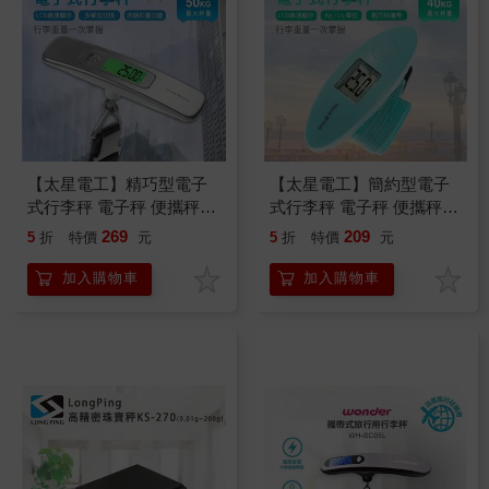
【太星電工】精巧型電子
【太星電工】簡約型電子
式行李秤 電子秤 便攜秤
式行李秤 電子秤 便攜秤
快遞 磅秤 包裹秤 50KG 手
快遞 磅秤 包裹秤 40KG 手
269
209
5
折
特價
元
5
折
特價
元
提秤 旅行秤 行李秤 出國
提秤 旅行秤 行李秤 出國
必備
必備
加入購物車
加入購物車