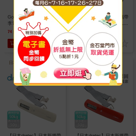
GoHome DLS-2手提式行
【日本dretec】日本新攜帶
李電子秤(織帶型可秤
式行李秤-50kg-海軍藍(LS-
50kg)
107NV)
288
599
74
折
特價
元
86
折
特價
元
加入購物車
加入購物車
日本dretec原廠官方直營
日本dretec原廠官方直營
【日本dretec】日本新攜帶
【日本dretec】日本新攜帶