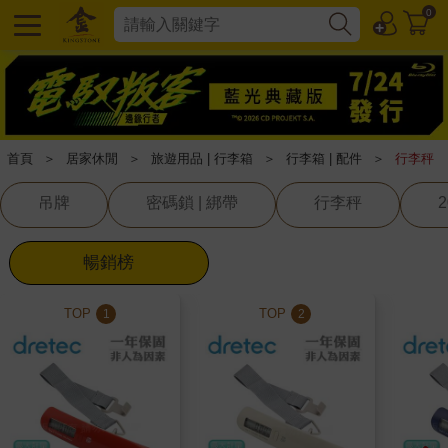
0
首頁
＞
居家休閒
＞
旅遊用品 | 行李箱
＞
行李箱 | 配件
＞
行李秤
吊牌
密碼鎖 | 綁帶
行李秤
暢銷榜
TOP
TOP
1
2