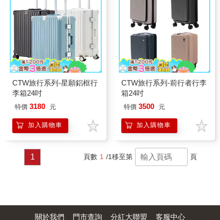
國際通關更安心。Type-C
追劇導航隨手搞定。TSA海
與USB雙充電孔，移動中
關鎖，國際通關安心。36
不怕沒電。摺疊杯架可放
0°萬向輪＋煞車，推行滑
飲料雨傘，箱側掛勾輕鬆
順穩定。Type-C & USB雙
掛小包。360°萬向飛機
充電孔，移動中不怕沒
輪，推行滑順不卡卡。行
電。行李箱推薦，旅行與
李箱推薦，家庭旅行、商
商
務差旅必備！
CTW旅行系列-星願鋁框行
CTW旅行系列-前行者行李
李箱24吋
箱24吋
3180
3500
特價
元
特價
元
加入購物車
加入購物車
1
頁數
1
/1
移至第
頁
關於我們
門市查詢
分紅大聯盟
客服中心