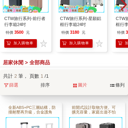
CTW旅行系列-前行者
CTW旅行系列-星願鋁
CTW
行李箱24吋
框行李箱24吋
框行李
3500
3180
3
特價
元
特價
元
特價
加入購物車
加入購物車
居家休閒 > 全部商品
共計
2
筆， 頁數
1
/1
篩選
排序
圖片
條列
全新ABS+PC三層結構，防
前開式設計取物方便。可
撞耐壓再升級，合金護角
擴充容量，家庭出遊不怕
保護更全面。加厚三段金
裝不下。ABS+PC三層強化
屬拉桿搭配手機架，追劇
材質，防撞耐壓更耐用。
導航超便利。TSA海關鎖，
加厚金屬拉桿＋手機架，