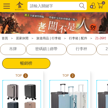
0
首頁
＞
居家休閒
＞
旅遊用品 | 行李箱
＞
行李箱 | 配件
＞
21-26
吊牌
密碼鎖 | 綁帶
行李秤
暢銷榜
TOP
TOP
1
2