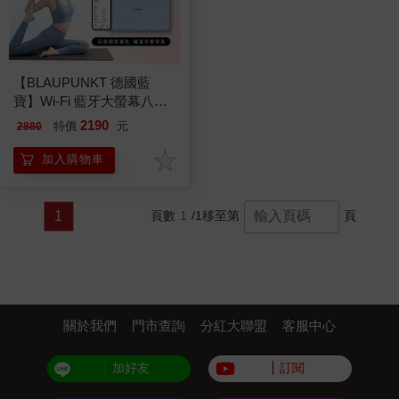
【BLAUPUNKT 德國藍
寶】Wi-Fi 藍牙大螢幕八點
傳感體脂計(BPH-ME02W)
2190
特價
元
2880
加入購物車
1
頁數
1
/1
移至第
頁
關於我們
門市查詢
分紅大聯盟
客服中心
加好友
訂閱