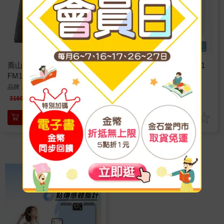
喬山 美腿溫揉按摩器
【WONDER 旺德】25合1
FM180｜ TAKmE 帶著走
藍牙智能體脂計(WH-
SC07W)
品牌：
喬山Johnson
720
1888
特價
元
特價
元
980
3160
加入購物車
加入購物車