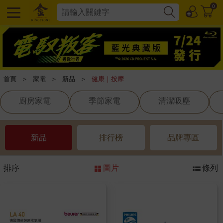
0
首頁
＞
家電
＞
新品
＞
健康｜按摩
廚房家電
季節家電
清潔吸塵
新品
排行榜
品牌專區
排序
圖片
條列