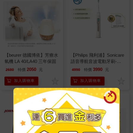
【beurer 德國博依】芳療水
【Philips 飛利浦】Sonicare
氧機 LA 40/LA40 三年保固
語音導航音波電動牙刷-晨
光杏 HX5682/02
2050
3990
特價
元
特價
元
2680
4990
加入購物車
加入購物車