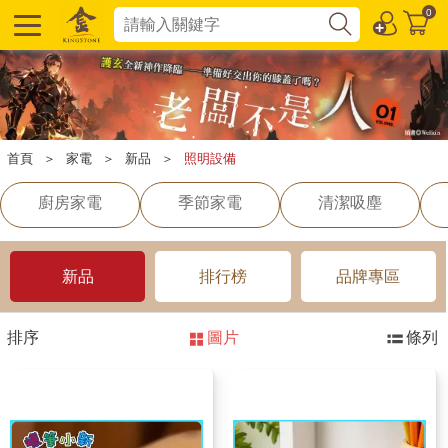
0
首頁
＞
家電
＞
新品
＞
照明設備
廚房家電
季節家電
清潔吸塵
新品
排行榜
品牌專區
排序
圖片
條列