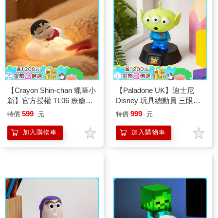
【Crayon Shin-chan 蠟筆小
【Paladone UK】迪士尼
新】官方授權 TL06 療癒
Disney 玩具總動員 三眼怪
LED拍拍燈-蠟筆小新
造型 ICON小夜燈
599
999
特價
元
特價
元
加入購物車
加入購物車