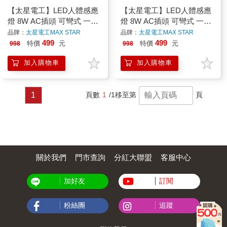
【太星電工】LED人體感應
【太星電工】LED人體感應
燈 8W AC插頭 可彎式 一把
燈 8W AC插頭 可彎式 一把
照 白光/黃光 節能感應燈
照 白光/黃光 節能感應燈
品牌：
太星電工MAX STAR
品牌：
太星電工MAX STAR
499
499
特價
元
特價
元
998
998
加入購物車
加入購物車
1
頁數
1
/1
移至第
頁
關於我們
門市查詢
分紅大聯盟
客服中心
加好友
訂閱
粉絲團
追蹤