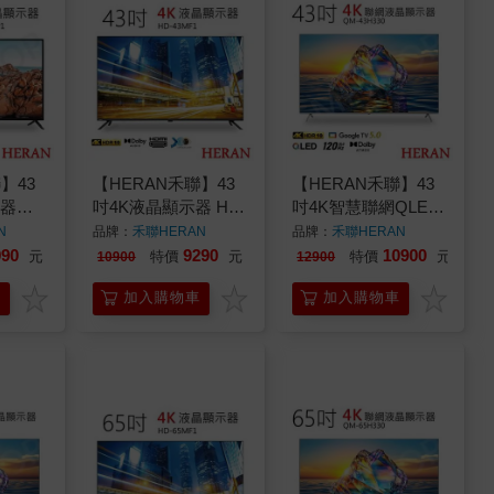
】43
【HERAN禾聯】43
【HERAN禾聯】43
示器
吋4K液晶顯示器 HD-
吋4K智慧聯網QLED
43MF1
液晶顯示器 QM-
N
品牌：
禾聯HERAN
品牌：
禾聯HERAN
43H330
990
9290
10900
元
特價
元
特價
元
10900
12900
車
加入購物車
加入購物車