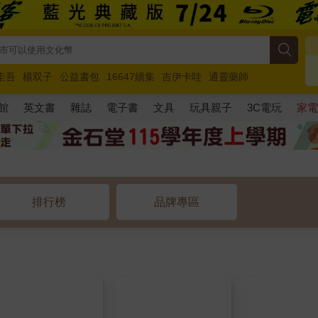
圭吾
楊双子
公益書包
16647續集
吉伊卡哇
通靈藥師
路邊攤新作
馬斯克
玩具總動員5
超慢跑
館
英文書
雜誌
電子書
文具
玩具親子
3C電玩
家
排行榜
品牌專區