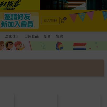
0
登入/註冊
電
居家休閒
日用食品
影音
售票