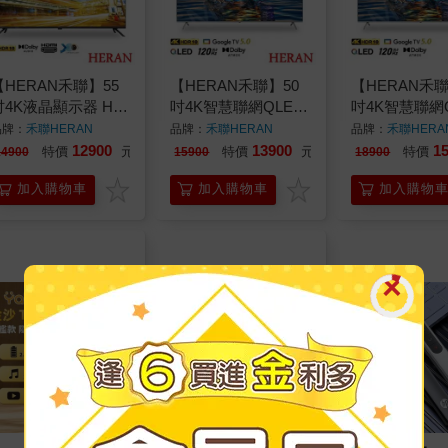
【HERAN禾聯】55
【HERAN禾聯】50
【HERAN禾聯
吋4K液晶顯示器 HD-
吋4K智慧聯網QLED
吋4K智慧聯網
5MF1
液晶顯示器 QM-
液晶顯示器 Q
品牌：
禾聯HERAN
品牌：
禾聯HERAN
品牌：
禾聯HERA
50H330
55H330
12900
13900
1
特價
元
特價
元
特價
14900
15900
18900
加入購物車
加入購物車
加入購物