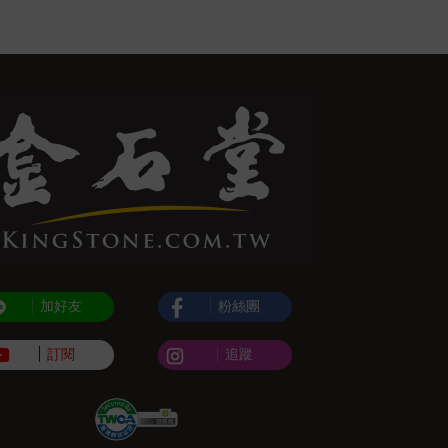
加好友
粉絲團
訂閱
追蹤