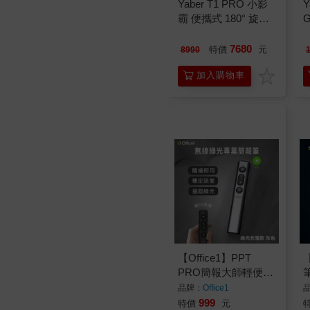
Yaber T1 PRO 小影
Y
霸 便攜式 180° 旋轉
智能投影機
7680
特價
元
8990
加入購物車
【Office1】PPT
【
PRO簡報大師輕便無
線翻頁簡報投屏筆-綠
品牌：
Office1
光充電版(LGO-10)
999
特價
元