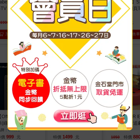
aber 金沙 T2 Plus
KONIX Miro Plus 88
【HP 惠普】S
GTV 旗艦款隨身投影
鍵磁吸式可攜電鋼琴
功能投影翻頁
機
｜逐級配重｜900音
版紅光)
色700節奏
14900
3999
699
特價
元
特價
元
特價
元
16900
5900
加入購物車
加入購物車
加入購物
Office1】T810簡報
【HP 惠普】SS251P
【WONDER
筆(綠光)雙頭接收器-
多功能 無線觸控 伸
重低音藍牙追
黑色
縮簡報筆 (綠光充電
(WS-T037U)
品牌：
Office1
版）黑
1499
88
999
特價
元
特價
特價
元
1050