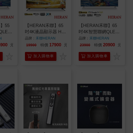
】55
【HERAN禾聯】65
【HERAN禾聯】65
QLED
吋4K液晶顯示器 HD-
吋4K智慧聯網QLED
M-
65MF1
液晶顯示器 QM-
N
品牌：
禾聯HERAN
品牌：
禾聯HERAN
65H330
5900
17900
20900
元
特價
元
特價
元
19900
23900
車
加入購物車
加入購物車