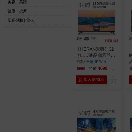
美容｜美體
健康｜按摩
影音視聽 | 電視
【HERAN禾聯】32
吋LED液晶顯示器
HD-32VFM11
H
品牌：
禾聯HERAN
4690
特價
元
5990
加入購物車