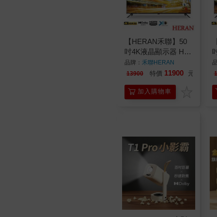
【HERAN禾聯】50
吋4K液晶顯示器 HD-
50MF1
5
品牌：
禾聯HERAN
11900
特價
元
13900
加入購物車