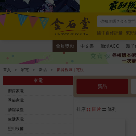
國中自修評量
東野
唯紅花綻放
奧德賽
會員獎勵
中文書
動漫ACG
親子
首頁
＞
家電
＞
新品
＞
影音視聽 | 電視
家電
新品
廚房家電
季節家電
排序
圖片
條列
清潔吸塵
生活家電
照明設備