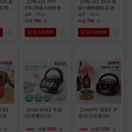
S26 多
【Office1】PPT
【Office1】S610 有
筆(電池
PRO簡報大師輕便無
線小蜜蜂擴音器-黑
線翻頁簡報投屏筆-紅
品牌：
Office1
品牌：
Office1
光充電版(LGO-10)
799
799
特價
元
特價
元
車
加入購物車
加入購物車
 旺德】
【Kolin 歌林】手提
【SAMPO 聲寶】手
劇音響
CD音響(KCD-
提式CD音響(AK-
WDC22)
W1802L)
0
1090
1190
元
特價
元
特價
元
1380
1350