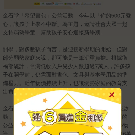
金石堂「希望書包」公益活動，今年以「你的500元愛
心，讓孩子上學不中斷」為主題，邀請社會大眾一起
支持弱勢學童，幫助孩子安心迎接新學期。
開學，對多數孩子而言，是迎接新學期的開始；但對
部分弱勢家庭來說，卻可能是一筆沉重負擔。根據衛
福部統計，台灣低收入戶兒少人數超過7萬人，許多孩
子在開學前，仍需面對書包、文具與基本學用品的準
備壓力。近年物價持續上升，也讓弱勢家庭的教育支
出負擔更加沉重。
金石堂「希望書包」公益計畫自2009年八八風災後啟
動，已從災後援助逐步成為長期關注弱勢兒少教育的
公益行動。今年第12屆活動預計募集21,111份開學物
資，完成後累計幫助人數將突破161,089名，跨越16萬