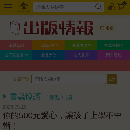
0
追蹤
主題企劃
出版故事
書蟲悅讀
每週專欄
金石堂選書
愛書大使
名人書房
門市活動
文章查詢
書蟲悅讀
／焦點閱讀
2026.05.15
你的500元愛心，讓孩子上學不中
斷！