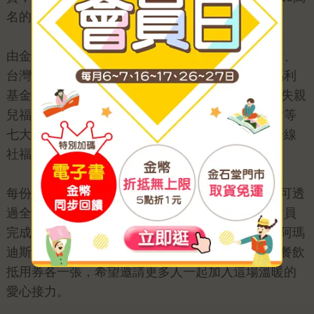
名的重要里程碑。
由金石堂整合供應商與物流資源，攜手家扶基金會、
台灣世界展望會、臺灣兒童權益聯盟、至善社會福利
基金會、中華育幼機構兒童關懷協會（CCSA）、失親
兒福利基金會，以及新北市家長志工教育成長協會等
七大公益夥伴共同推動。讓每份資源都能透過第一線
社福單位協助，開學前送到真正需要的孩子手中。
每份「希望書包」認購金額為500元，即日起民眾可透
過全台金石堂門市與網路書店參與認購；金石堂會員
完成認購，每筆即贈100元電子禮券。今年更攜手阿瑪
迪斯咖啡館加碼響應，贈送冰淇淋抵用券與100元餐飲
抵用券各一張，希望邀請更多人一起加入這場溫暖的
愛心接力。