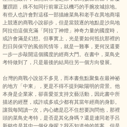
屢躓踣，殊不知同行前輩正以機巧的手腕攻城掠地。
有些人也許會對這樣一部描繪菜鳥和老手在異地商場
上競逐的商戰小說卻步，但是當競逐的地點是沙烏地
阿拉伯這個充滿「阿拉丁神燈」神奇力量的國度時，
或許會滿是幻想。但事實上，光是要如何抵抗那裡的
烈日與保守的風俗民情等，就是一難事，更何況還要
一步一步敲開這個國度的經商大門。在書中，菜鳥史
考特做到了，只是最後的結局往另一個方向發展。
台灣的商戰小說並不多見，而本書焦點聚集在最神祕
的地方「中東」，更是不得不提到歐陽明的背景。他
本身是企業家，卻喜愛並支持文藝活動，因此書中所
描述的經歷，或許或多或少都有其當年經商的身影。
讓我每閱讀一次，內心總是忍不住想要詢問他，那裡
頭的菜鳥史考特，是否是其化身嗎？還是連同老手呂
新銘也是其中一個化身呢？我不知道他的答案，但是