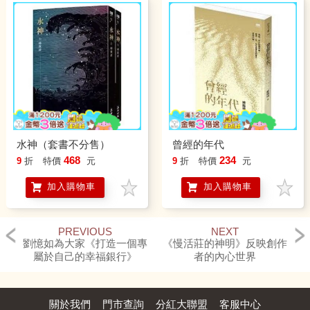
水神（套書不分售）
曾經的年代
468
234
9
折
特價
元
9
折
特價
元
加入購物車
加入購物車
PREVIOUS
NEXT
劉憶如為大家《打造一個專
《慢活莊的神明》反映創作
屬於自己的幸福銀行》
者的內心世界
關於我們
門市查詢
分紅大聯盟
客服中心