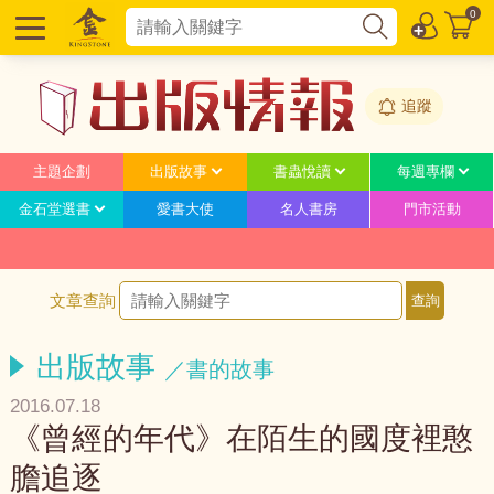
0
追蹤
主題企劃
出版故事
書蟲悅讀
每週專欄
金石堂選書
愛書大使
名人書房
門市活動
文章查詢
出版故事
／書的故事
2016.07.18
《曾經的年代》在陌生的國度裡憨
膽追逐