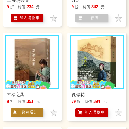
上海烈男傳
浮沉
234
342
9
折
特價
元
9
折
特價
元
加入購物車
停售
幸福之葉
傀儡花
351
394
9
折
特價
元
79
折
特價
元
貨到通知
加入購物車