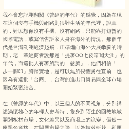
我不會忘記剛翻閱《曾經的年代》的感覺，因為在現
在這個沒有手機與網路則很難生活的年代裡，說真
的，難以想像沒有手機、沒有網路，只能靠打短暫的
國際電話，或寫信告訴家人身在海外的情況。那個年
代是台灣剛剛經濟起飛，正準備向海外大展拳腳的時
期，老一輩經商者說那是「提著OO七皮箱闖天涯」的
年代，而這批人有著所謂的「憨膽」，他們相信「一
步一腳印」腳踏實地，是可以無所畏懼勇往直前；也
因為有這批「台商」，台灣的進出口貿易與全球市場
開始緊密結合。
在《曾經的年代》中，以三個人的不同視角，分別講
述滿懷雄心的年輕人史考特，隻身到陌生的回教地域
開闢板材市場，文化差異以及商場上的詭變，儼然一
座黑色叢林，在開展市場之際，以為披棘斬棘，卻屢