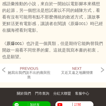
感語彙推動的小說，來自於一開始以電影腳本來構想
的起源，另一個想法是想試著以不同的鋪陳方式，看
看有沒有可能用有點不那麼傳統的敘述方式，讓故事
更鮮活更有電影感，讓讀者在閱讀《原爆001》時已經
在腦海裡看到電影。
《
原爆001
》也許是一個異類，但是期待它能夠替我們
開啟一扇看不同世界的窗。這就是我寫本書的初衷，
也是願望。
PREVIOUS
NEXT
她寫出我們說不出的痛與煎
又近又遠之地圖情懷
熬
關於我們
門市查詢
分紅大聯盟
客服中心
加好友
訂閱