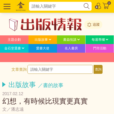
0
追蹤
主題企劃
出版故事
書蟲悅讀
每週專欄
金石堂選書
愛書大使
名人書房
門市活動
文章查詢
出版故事
／書的故事
2017.02.12
幻想，有時候比現實更真實
文／潘志遠