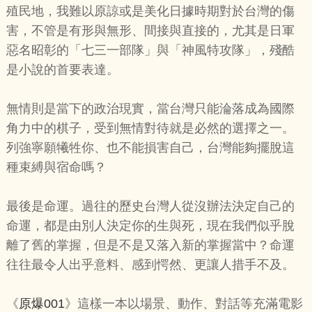
殖民地，我難以原諒或是美化日據時期對於台灣的傷
害，不管是有形與無形、間接與直接的，尤其是日軍
惡名昭彰的「七三一部隊」與「神風特攻隊」，殘酷
是小說的首要表達。
無情則是當下的政治現實，當台灣只能淪落成為國際
角力中的棋子，受到無情對待就是必然的選擇之一。
列強寧願犧牲你、也不能損害自己，台灣能夠擺脫這
種束縛與宿命嗎？
最後是命運。過往的歷史台灣人從沒辦法決定自己的
命運，都是由別人決定你的生與死，現在我們似乎脫
離了舊的掌握，但是不是又落入新的掌握當中？命運
往往最令人出乎意料、感到愕然、更讓人措手不及。
《
原爆001
》這樣一本以場景、動作、對話等充滿電影