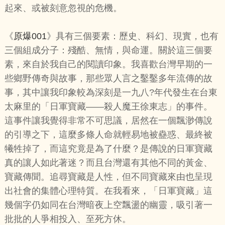
起來、或被刻意忽視的危機。
《
原爆001
》具有三個要素：歷史、科幻、現實，也有
三個組成分子：殘酷、無情，與命運。關於這三個要
素，來自於我自己的閱讀印象。我喜歡台灣早期的一
些鄉野傳奇與故事，那些眾人言之鑿鑿多年流傳的故
事，其中讓我印象較為深刻是一九八?年代發生在台東
太麻里的「日軍寶藏——殺人魔王徐東志」的事件。
這事件讓我覺得非常不可思議，居然在一個飄渺傳說
的引導之下，這麼多條人命就輕易地被蠱惑、最終被
犧牲掉了，而這究竟是為了什麼？是傳說的日軍寶藏
真的讓人如此著迷？而且台灣還有其他不同的黃金、
寶藏傳聞。追尋寶藏是人性，但不同寶藏來由也呈現
出社會的集體心理特質。在我看來，「日軍寶藏」這
幾個字仍如同在台灣暗夜上空飄盪的幽靈，吸引著一
批批的人爭相投入、至死方休。