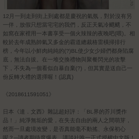
12月一到走到街上到處都是慶祝的氣氛，對於沒有另
一伴，放假只想當宅宅的我們，反正天氣冷颼颼，不
如窩在家裡用一本書享受一個火辣辣的夜晚吧(喂)。相
較於去年成熟帥氣又多金的霸道總裁格雷橫掃排行
榜，今年以小鮮肉純純的(?)BL使少女少婦們都身陷腐
底，無法自拔。在一堆交換禮物與聚餐閃光的攻擊
下，不失為一個看似自暴自棄(?)，但其實是送自己一
份反轉大禮的選擇喔！(認真)
《2018611591051》
日本《達．文西》雜誌超好評：「BL界的芥川獎作
品！」純淨無垢的愛，在失去自由的兩人之間萌芽，
然而一旦處境改變，是否真能毫不動搖、永保初心
呢？─讀者期待度爆表．講談社唯一正式授權中文版！