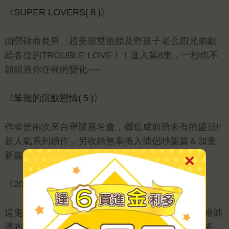
《
SUPER LOVERS(８)
》
由勞碌命長男、超美形雙胞胎及野孩子老么四兄弟獻
給各位的TROUBLE LOVE！！進入第8集，一秒也不
願錯過你任何的變化──
《
笨拙的沉默戀情(５)
》
作者曾兩次來台舉辦簽名會，都造成前所未有的盛況!!
超人氣系列續作，另收錄無辜捲入情侶吵架篇＆加畫
新篇?
《2018560696340》
這鬼劇本到底讓不讓人談戀愛啊！雷雷夥伴X潛力繪師
渣布 隆重推出第一次BL大作！他們終於確立戀人關