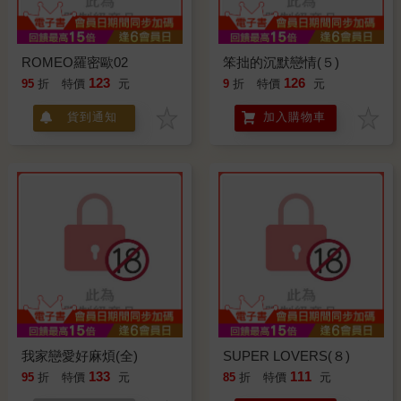
ROMEO羅密歐02
笨拙的沉默戀情(５)
123
126
95
折
特價
元
9
折
特價
元
貨到通知
加入購物車
我家戀愛好麻煩(全)
SUPER LOVERS(８)
133
111
95
折
特價
元
85
折
特價
元