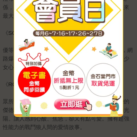
係，展開甜蜜又淫糜的熱戀生活時，卻面臨有史以來
最大的惡意劇情。
《
SOTUS一年生：魔鬼學長與菜鳥學弟特裝版
》
優等生忠犬學弟×反差萌傲嬌學長，擄獲萬千觀眾，網
路爆紅耽美偶像劇《一年生》原著小說！讓您重溫少
女心爆發的感動！
《
ROMEO羅密歐02
》
眾所期待的第二集！必須割捨自己對光陽那份愛戀的
傑德。就算是最後一次也好，也想緊緊擁抱傑德的光
陽。讓人感到心酸、焦急，卻又有點可愛。擁有超強
性能力的戰鬥狼人間的愛情故事。