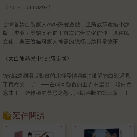
《2018560660297》
台灣首款自製獸人AVG戀愛遊戲！全新故事改編小說
版！虎爺ｘ雲豹ｘ石虎！首次結合民俗信仰、原住民
文化，與三位貓科獸人神靈的臉紅心跳日常故事！
《
大白熊熱戀中(３)限定版
》
?改編成劇場版動畫的北極愛情喜劇?孤單的白熊遇見
了真命天「子」──在弱肉強食的世界中譜出一段白色
戀曲！！跨物種的禁忌之戀，話題沸騰的第三集！！
延伸閱讀