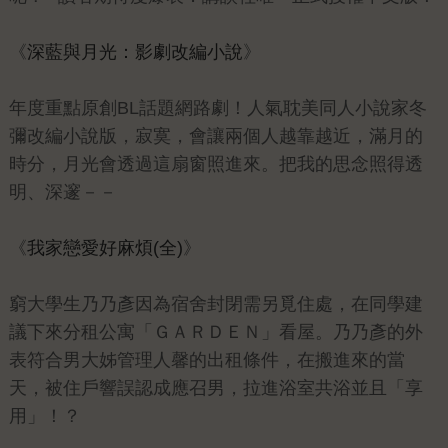
《
深藍與月光：影劇改編小說
》
年度重點原創BL話題網路劇！人氣耽美同人小說家冬
彌改編小說版，寂寞，會讓兩個人越靠越近，滿月的
時分，月光會透過這扇窗照進來。把我的思念照得透
明、深邃－－
《
我家戀愛好麻煩(全)
》
窮大學生乃乃彥因為宿舍封閉需另覓住處，在同學建
議下來分租公寓「ＧＡＲＤＥＮ」看屋。乃乃彥的外
表符合男大姊管理人馨的出租條件，在搬進來的當
天，被住戶響誤認成應召男，拉進浴室共浴並且「享
用」！？