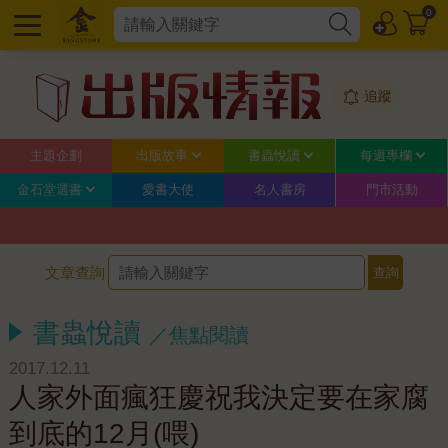
0
追蹤
主題企劃
出版故事
書蟲悅讀
每週專欄
金石堂選書
愛書大使
名人書房
門市活動
文章查詢
書蟲悅讀
／焦點閱讀
2017.12.11
人家外面瘋狂慶祝我決定要在家腐
到底的12月(喂)