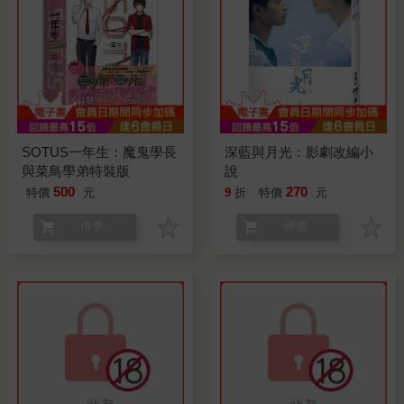
SOTUS一年生：魔鬼學長
深藍與月光：影劇改編小
與菜鳥學弟特裝版
說
500
270
特價
元
9
折
特價
元
停售
停售