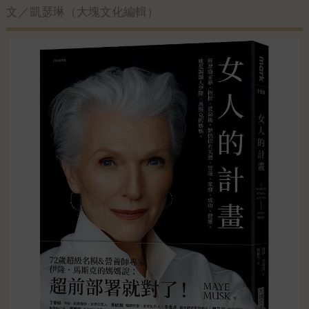
文／凱瑟琳（大塊文化編輯）