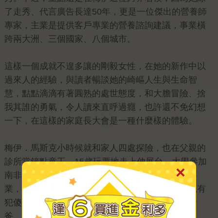
了走秀、代言廣告長達50年，更是一位傑出的營養師
專家，主業是提供客戶專業的營養諮詢建議，事業橫
跨兩大洲、三個國家、八個城市。
這樣一個成就不遑多讓的剛毅女性，在她的新作中以
過來人的經驗，與讀者暢談她的崎嶇人生與生命智
慧，點點滴滴有著圓熟的處世態度，和大膽冒險、捨
我其誰的勇氣，令人讀來直呼過癮，也許還不免幻想
一下，在這樣的家庭長大會是一種什麼樣的體驗。
梅伊．馬斯克小時候就和家人四處探險，也在父親的
診所當鐘點童工。15歲玩票地走上伸展台，大學參加
南非小姐選美還進入決賽，學士畢業後投身營養事
業，一直很清楚自己要走科學道路。偏偏美人卻也有
犯傻的時候，她嫁錯了對象。是的！就是伊隆他老
爸，而她又是如何面對歪掉的婚姻，走出陰霾呢？