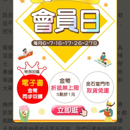
跌宕起伏、精彩的斜槓人生，一路走來讓梅伊每天都
迫不及待睜開眼睛，如果能活到70多歲都這樣達觀，
把生活過得有滋有味，也實在令人欣羨的！
最後，要說說每個人這輩子都不能沒有的健康，因為
這是梅伊的專業領域，所謂流行的減重方法（阿金博
士、無麩質減肥法等等）在她看來都不可靠，維持營
養健康的身體僅需要基本常識：管住嘴、邁開腿，簡
單講就是適度飲食與運動，在書裡她也會就這部分和
大家分享她的祕訣。
梅伊鼓勵大家，如果你抱持良好態度、訂定計畫並勇
於冒險，就算登上火星也不是問題。是的，SpaceX 都
能辦到從前以為只有國家推動才能實現的上太空，哪
天真的殖民外星也不是不可能。我們只要抱持同樣的