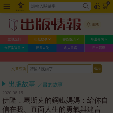
0
追蹤
主題企劃
出版故事
書蟲悅讀
每週專欄
金石堂選書
愛書大使
名人書房
門市活動
文章查詢
出版故事
／書的故事
2020.06.15
伊隆．馬斯克的鋼鐵媽媽：給你自
信在我、直面人生的勇氣與建言