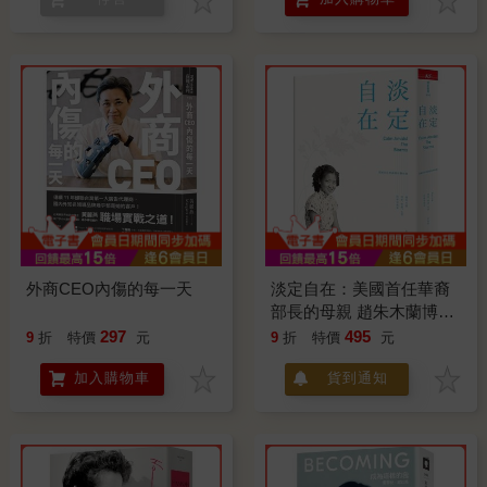
外商CEO內傷的每一天
淡定自在：美國首任華裔
部長的母親 趙朱木蘭博
愛、堅毅、定慧的傳奇風
297
495
9
折
特價
元
9
折
特價
元
華
加入購物車
貨到通知