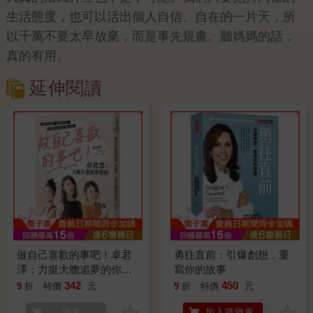
生活態度，也可以活出個人自信、自在的一片天，所
以千萬不要太早放棄，而是事先規畫。聽媽媽的話，
真的有用。
延伸閱讀
做自己喜歡的事吧！卓君
勇往直前：引爆創想，重
澤：力挺大膽追夢的你
寫你的故事
【限量作者親簽版】
342
450
9
折
特價
元
9
折
特價
元
停售
加入購物車