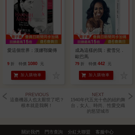
愛這個世界：漢娜鄂蘭傳
成為這樣的我：蜜雪兒．
歐巴馬
1080
442
9
折
特價
元
79
折
特價
元
加入購物車
加入購物車
PREVIOUS
NEXT
這臺機器人也太厭世了吧？
1940年代五光十色的紐約舞
根本就是我啊！
台，女人、時尚、性愛交織
的慾望城市
關於我們
門市查詢
分紅大聯盟
客服中心