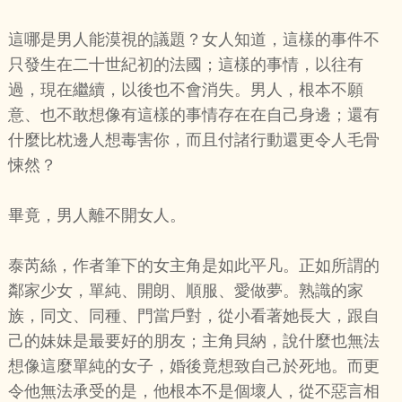
這哪是男人能漠視的議題？女人知道，這樣的事件不
只發生在二十世紀初的法國；這樣的事情，以往有
過，現在繼續，以後也不會消失。男人，根本不願
意、也不敢想像有這樣的事情存在在自己身邊；還有
什麼比枕邊人想毒害你，而且付諸行動還更令人毛骨
悚然？
畢竟，男人離不開女人。
泰芮絲，作者筆下的女主角是如此平凡。正如所謂的
鄰家少女，單純、開朗、順服、愛做夢。熟識的家
族，同文、同種、門當戶對，從小看著她長大，跟自
己的妹妹是最要好的朋友；主角貝納，說什麼也無法
想像這麼單純的女子，婚後竟想致自己於死地。而更
令他無法承受的是，他根本不是個壞人，從不惡言相