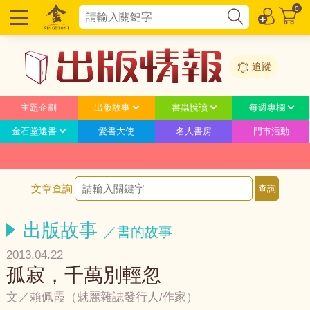
0
追蹤
主題企劃
出版故事
書蟲悅讀
每週專欄
金石堂選書
愛書大使
名人書房
門市活動
文章查詢
出版故事
／書的故事
2013.04.22
孤寂，千萬別輕忽
文／賴佩霞（魅麗雜誌發行人/作家）