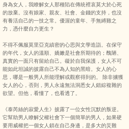
身為女人，我瞭解女人那種陷在傳統裡哀莫大於心死
的放棄。沒有娘家、親友、社會、金錢的支持，也沒
有養活自己的一技之常。優渥的童年、手無縛雞之
力，憑什麼自力更生？
不得不佩服莫里亞克縝密的心思與文學造詣。在保守
的年代，女人的溫順、嬌嫩是社會所期待的；醜陋、
真實的一面只有留給自己。礙於自我保護，女人不可
能如此坦誠的披露自己不為人知的黑暗。女人的心
思，哪是一般男人所能理解或觀察得到的。 除非擄獲
女人的心，否則，男人永遠無法洞悉女人錯綜複雜的
欲望。但他，看懂了，也看透了。
《泰芮絲的寂愛人生》披露了一位女性沉默的叛逆。
它幫助男人瞭解父權社會下一個簡單的男人，如果硬
要用威權把一個女人鎖在自己身邊，是多大的災難