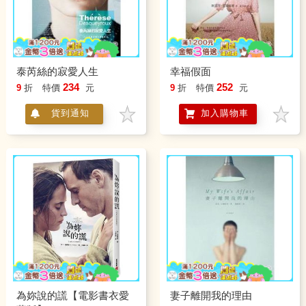
泰芮絲的寂愛人生
幸福假面
234
252
9
折
特價
元
9
折
特價
元
貨到通知
加入購物車
為妳說的謊【電影書衣愛
妻子離開我的理由