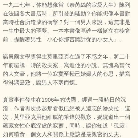
一九二七年，你能想像當《泰芮絲的寂愛人生》陳列
在法國各大書店時，所引發的騷動？你能想像本書對
當時社會所造成的衝擊？對一個男人來說，這無非是
一生中最大的噩夢。一本本書像墓碑一樣挺立在櫥窗
前，提醒著男性「小心你那言聽計從的小女人」。
諾貝爾文學獎得主莫里亞克在過了不惑之年，將二十
年前喧騰一時的殺夫案，寫進他的小說。無愧為當代
的大文豪，他將一位寂寞至極已婚婦人的心思，描寫
得淋漓盡致，讓男人不寒而慄。
真實事件發生在1906年的法國，經過一段時日的沉
潛，作者再次掀起那看似已經被人遺忘的潘朵拉，這
次，莫里亞克用他細膩的筆鋒與觀察，娓娓道出一個
蘊藏女性心底深處的寂寥，同時，讓你知道「孤寂」
如何啃食一個女人和關係上應該是最親密的丈夫。