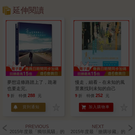
延伸閱讀
夢想這條路踏上了，跪著
慢走，細看－在未知的風
也要走完。
景裏找到未知的自己
288
252
9
折
特價
元
9
折
特價
元
貨到通知
加入購物車
PREVIOUS
NEXT
2015年度最「獨領風騷」的
2015年度最「搶購珍藏」的