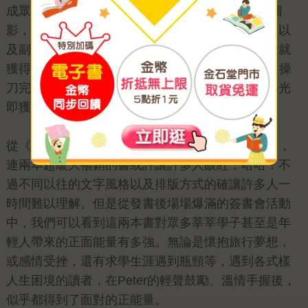
成眾人爭相模仿的動作。照片是Peter青澀歲月的留
影，純真、不造作的燦笑相當具有感染力，和書名以
及副書名的氛圍產生極大共鳴，在封面照票選階段就
獲得壓倒性勝出；Pete也為接下來的封面設計親自操
刀完成將近80%，如同電影畫報的設計風格，一曝光
即獲得好評。
從《夢想這條路踏上了，跪著也要走完》到《愛》，
連兩本超級大暢銷的書或許讓許多人眼紅，哈哈！不
過不同以往的文字風格以及排版方式的確讓許多人一
時間難以理解。但是從發書後場場爆滿的簽書會活動
中，我們可以看到這兩本書對眾多莘莘學子甚至是年
輕人帶來的正面能量有多強。無論是懷抱旅行夢想，
或感情受挫，還有求學生涯遇到瓶頸等，遇到各式樣
人生困境的讀者，在Peter的輕聲鼓勵、溫情手握後，
似乎都得到了面對的正能量。