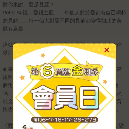
對你來說，愛是甚麼？
Peter Su說：愛很主觀……每個人對於愛都有自己獨特
的見解……每一個人對愛不同的見解都變得如此的美
麗有意義。
這就是《愛：即使世界不斷讓你失望，也要繼續相信
愛》這本書的主軸。
而書的產出，從編輯到行銷到通路，枝枝節節的相當
複雜；身為編輯可以說是和作者本身互動最密切的一
個角色。Peter一位很多才多藝的作家，他能寫、會
唱、懂攝影，還可以做平面設計。我們常折服於他火
眼金睛的功力，照片的位置、字的行距、大小、對齊
與否，就算只差了一毫釐，從來都逃不過他的眼睛。
《愛》的封面一出，照片中Peter自然的掩嘴笑立刻變