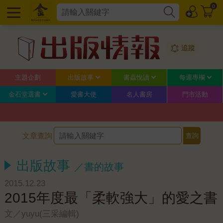
0
追蹤
主題企劃
出版故事
書蟲悅讀
每週專欄
金石堂選書
愛書大使
名人書房
門市活動
文章查詢
出版故事
／書的故事
2015.12.23
2015年度最「柔軟強大」的愛之書
文／yuyu(三采編輯)