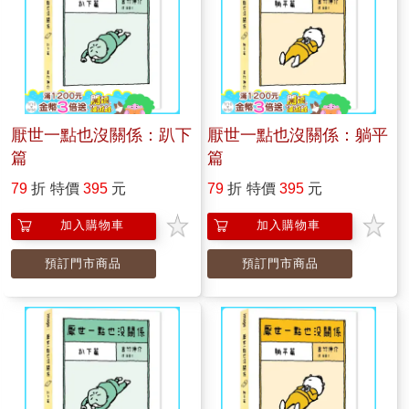
厭世一點也沒關係：趴下
厭世一點也沒關係：躺平
篇
篇
79
折
特價
395
元
79
折
特價
395
元
加入購物車
加入購物車
預訂門市商品
預訂門市商品