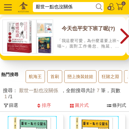
0
今天也平安下班了呢(?)
「我這麼可愛，為什麼還要上班~
喵~」面對工作倦怠、拖延、疲
累、內耗的處方！
熱門搜尋
航海王
首刷
戀上換裝娃娃
狂賭之淵
搜尋：
厭世一點也沒關係
，全館搜尋共計
7
筆，頁數
1
/1
篩選
排序
圖片式
條列式