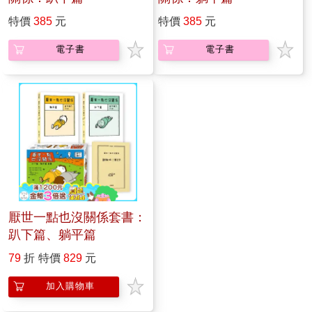
特價
385
元
特價
385
元
電子書
電子書
厭世一點也沒關係套書：
趴下篇、躺平篇
79
折
特價
829
元
加入購物車