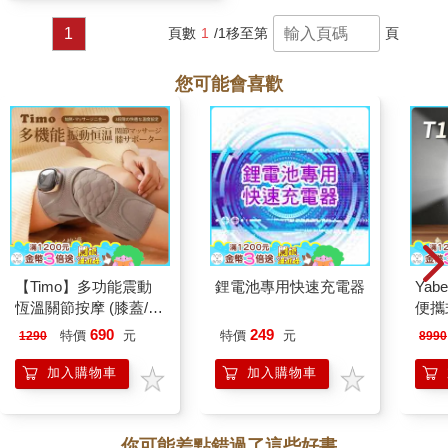
1
頁數
1
/1
移至第
頁
您可能會喜歡
【Timo】多功能震動
鋰電池專用快速充電器
Yab
恆溫關節按摩 (膝蓋/
便攜式
肩/手肘通用) 無線充電
投影
690
249
特價
元
特價
元
1290
8990
加熱護膝 智能震動護
膝熱敷 【單入組】
加入購物車
加入購物車
你可能差點錯過了這些好書