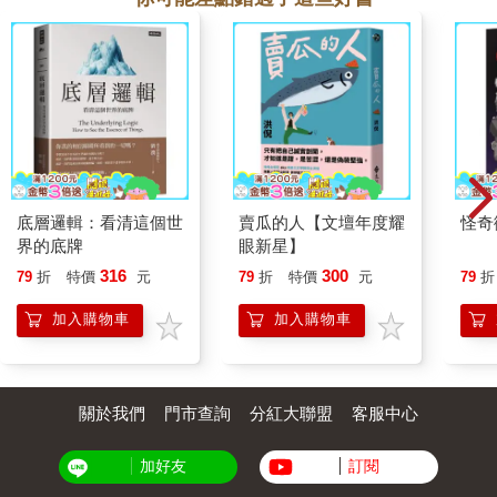
底層邏輯：看清這個世
賣瓜的人【文壇年度耀
怪奇
界的底牌
眼新星】
316
300
79
折
特價
元
79
折
特價
元
79
折
加入購物車
加入購物車
關於我們
門市查詢
分紅大聯盟
客服中心
加好友
訂閱