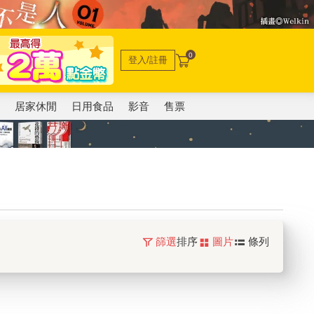
0
登入/註冊
電
居家休閒
日用食品
影音
售票
篩選
排序
圖片
條列