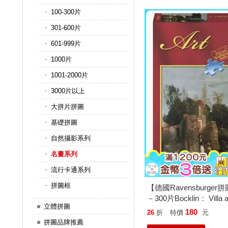
100-300片
301-600片
601-999片
1000片
1001-2000片
3000片以上
大拼片拼圖
基礎拼圖
自然攝影系列
名畫系列
流行卡通系列
拼圖框
【德國Ravensburg
－300片Bocklin： Villa a
立體拼圖
180
26
折
特價
元
拼圖品牌推薦