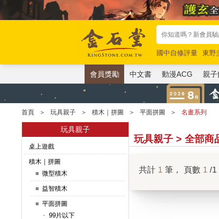
國中自修評量
東野
唯紅花綻放
奧德賽
會員獎勵
中文書
動漫ACG
親子
首頁
＞
玩具親子
＞
積木｜拼圖
＞
平面拼圖
＞
名畫系列
玩具親子
玩具親子 > 全部商
桌上遊戲
積木｜拼圖
共計
1
筆， 頁數
1
/1
微型積木
益智積木
平面拼圖
99片以下