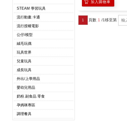
加入購物車
STEAM 學習玩具
流行動畫.卡通
頁數
1
/1
移至第
1
流行授權電影
公仔/模型
絨毛玩偶
玩具世界
兒童玩具
成長玩具
外出/上學用品
嬰幼兒用品
奶粉.副食品.零食
孕媽咪專區
調理餐具