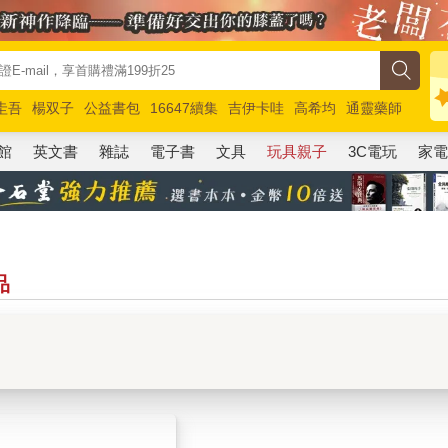
圭吾
楊双子
公益書包
16647續集
吉伊卡哇
高希均
通靈藥師
路邊攤新作
馬斯克
玩具總動員5
超慢跑
館
英文書
雜誌
電子書
文具
玩具親子
3C電玩
家
品