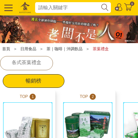
0
首頁
＞
日用食品
＞
茶｜咖啡｜沖調飲品
＞
茶葉禮盒
各式茶葉禮盒
暢銷榜
TOP
TOP
1
2