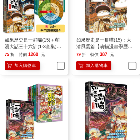
如果歷史是一群喵(15)＋萌
如果歷史是一群喵(15)：大
漫大話三十六計(1-3全集)
清風雲篇【萌貓漫畫學歷
【共4冊套書】
史】
1260
387
75
折
特價
元
79
折
特價
元
加入購物車
加入購物車