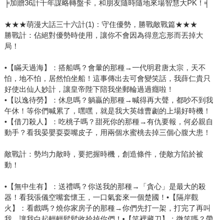
╞加贈36計千年謀略轉盤卡，和朋友隨時隨地來場智慧大PK！╡
★★★萌漫大話三十六計(1)：守住優勢，勝戰敵戰篇★★★
勝戰計：佔絕對優勢時使用，讓你不會因為得意忘形而丟掉大
局！
•【瞞天過海】：搭船嗎？會暈的那種→一代明君唐太宗，天不
怕，地不怕，居然怕坐船！這事傳出去可會變笑話，我薛仁貴只
好使出仙人妙計，讓皇帝陛下陪我坐郵輪過過癮啦！
•【以逸待勞】：休息嗎？躺贏的那種→喊得再大聲，都吵不到我
午休！等你們喊累了，嘿嘿，就是我大英雄曹劌的上場好時機！
•【借刀殺人】：吃桃子嗎？甜死你的那種→有仇要報，何必親自
動手？看我晏嬰耍耍嘴皮子，用兩個水蜜桃去掉三個心腹大患！
敵戰計：勢均力敵時，要把握時機，創造條件，使敵方陷於被
動！
•【無中生有】：送禮嗎？你送我的那種→「貪心」是最大的殺
器！看我張儀空嘴套懷王，一口氣套來一個楚國！•【隔岸觀
火】：看戲嗎？燒你家房子的那種→你們先打一架，打完了再叫
我。讓我白起輕輕鬆鬆收拾掉你們！•【笑裡藏刀】：微笑嗎？帶