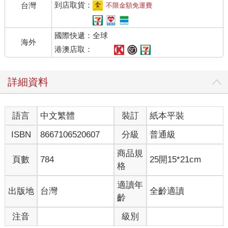
到店取貨：
台灣
不限金額免運費
國際快遞：全球
海外
港澳店取：
詳細資料
語言
中文繁體
裝訂
紙本平裝
ISBN
8667106520607
分級
普通級
商品規
頁數
784
25開15*21cm
格
適讀年
出版地
台灣
全齡適讀
齡
注音
級別