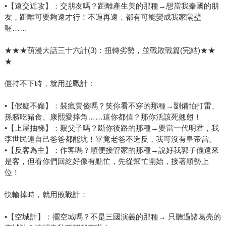
•【遠交近攻】：交朋友嗎？距離產生美的那種→想當我秦國的朋
友，距離可要夠遠才行！不過再遠，都有可能變成我家隔壁
喔……
★★★萌漫大話三十六計(3)：扭轉劣勢，並戰敗戰篇(完結)★★
★
僵持不下時，就用並戰計：
•【假癡不癲】：裝瘋賣傻嗎？笑你看不穿的那種→劉備怕打雷、
孫臏吃豬食、康熙愛摔角……這你都信？那你活該死翹翹！
•【上屋抽梯】：親父子嗎？斷你後路的那種→要當一代明君，我
李世民連自己爸爸都能坑！畢竟老爸不造反，我可沒有皇帝當。
•【反客為主】：作客嗎？順便接管家的那種→說好我郭子儀遠來
是客，但看你們回紇好像有點忙，先從幫忙開始，接著順勢上
位！
快輸掉時，就用敗戰計：
•【空城計】：擺空城嗎？不是三國演義的那種→ 只聽過諸葛亮的