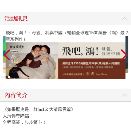
活動訊息
飛吧，鴻！：母親、我與中國（暢銷全球逾1500萬冊《鴻》最
2
新系列作）
內容簡介
《如果歷史是一群喵15: 大清風雲篇》
大清傳奇降臨！
全程高能，步步驚心！