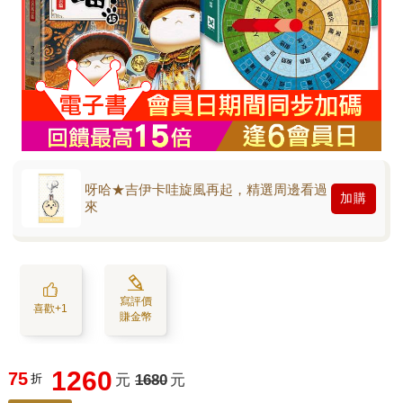
呀哈★吉伊卡哇旋風再起，精選周邊看過
加購
來
寫評價
喜歡+1
賺金幣
1260
75
折
元
1680
元