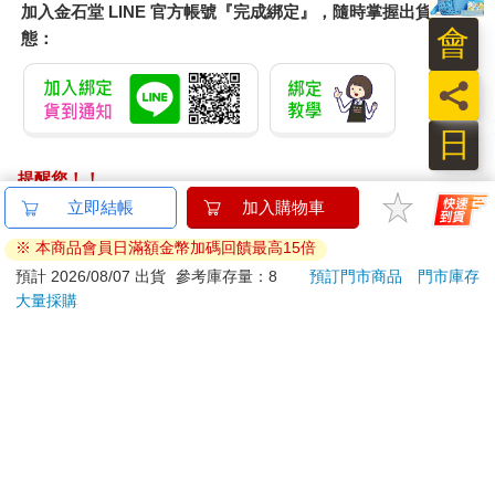
加入金石堂 LINE 官方帳號『完成綁定』，隨時掌握出貨動
會
態：
員
日
提醒您！！
金石堂及銀行均不會請您操作ATM! 如接獲電話要求您前往
ATM提款機，請不要聽從指示，以免受騙上當！
退換貨須知：
**提醒您，鑑賞期不等於試用期，退回商品須為全新狀態**
依據「消費者保護法」第19條及行政院消費者保護處公告之
「通訊交易解除權合理例外情事適用準則」，以下商品購買
後，除商品本身有瑕疵外，將不提供7天的猶豫期：
易於腐敗、保存期限較短或解約時即將逾期。（如：生
鮮食品）
依消費者要求所為之客製化給付。（客製化商品）
報紙、期刊或雜誌。（含MOOK、外文雜誌）