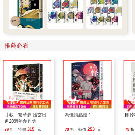
推薦必看
廿載．繁華夢 護玄出
為怪談點燈 1
刪掉
道20週年創作集
315
253
79
折
特價
元
79
折
特價
元
79
折