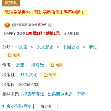
買整套
認購希望書包，幫助弱勢孩童上學不中斷！
60
預計最高可得金幣
點
?
100累1點 4點抵1元
HAPPY GO享
折抵無上限
分類：
中文書
＞
人文歷史
＞
中國史地
＞
清史
追蹤
作者：
肥志
、
繪時光
追蹤
出版社：
野人文化
追蹤
出版日：
2025/04/09
相關主題：
探索型閱讀
如果西遊也是一群喵
社會x哲學x歷史
看更多