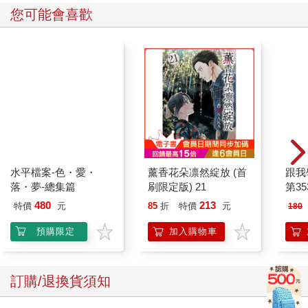
您可能會喜歡
水平檔案-色・愛・
薰香花朵凛然綻放 (首
跟我
落・夢-總集篇
刷限定版) 21
第35
480
213
特價
元
85
折
特價
元
180
預購限定
加入購物車
訂購/退換貨須知