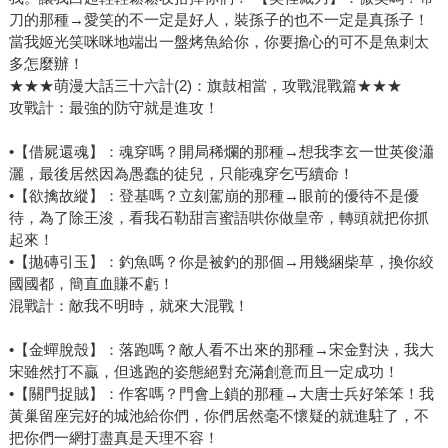
刀的那種→愛笑的不一定是好人，裝孫子的也不一定是真孫子！
當我姬光笑咪咪地端出一盤烤魚給你，你要擔心的可不是魚刺太
多怎麼辦！
★★★萌漫大話三十六計(2)：旗鼓相當，攻戰混戰篇★★★
攻戰計：最強的防守就是進攻！
•【借屍還魂】：魂穿嗎？開局稀爛的那種→想我李玄一世英俊瀟
灑，最後居然因為愚蠢的徒兒，只能魂穿乞丐續命！
•【欲擒故縱】：登基嗎？立刻駕崩的那種→眼前的優待不是優
待，為了除王浚，看我石勒甜言蜜語哄你做皇帝，轉頭就把你抓
起來！
•【拋磚引玉】：釣魚嗎？你是被釣的那個→用幾綑柴草，換你絞
國國都，簡直血賺不虧！
混戰計：敵我不明時，就來大混戰！
•【金蟬脫殼】：落跑嗎？敵人看不出來的那種→宋金對決，我大
宋雖然打不贏，但逃跑的姿態絕對充滿創意而且一定成功！
•【關門捉賊】：作客嗎？門會上鎖的那種→大唐士兵好笨笨！我
黃巢留座完好的城池給你們，你們居然毫不懷疑的就進駐了，不
把你們一網打盡真是天理不容！