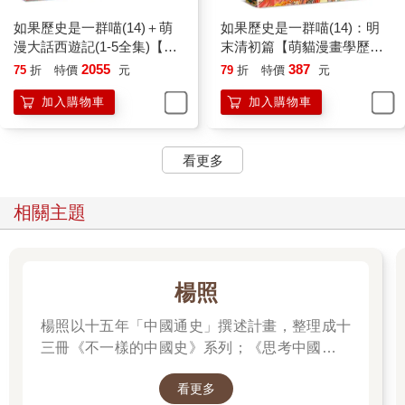
如果歷史是一群喵(14)＋萌
如果歷史是一群喵(14)：明
漫大話西遊記(1-5全集)【共6
末清初篇【萌貓漫畫學歷
冊套書】
史】
2055
387
75
折
特價
元
79
折
特價
元
加入購物車
加入購物車
看更多
相關主題
楊照
楊照以十五年「中國通史」撰述計畫，整理成十
三冊《不一樣的中國史》系列；《思考中國：不
一樣的中國通史》則為厚重卷帙的精華精簡版，
看更多
用一本書的篇幅，快速掌握歷史的動態變化與因