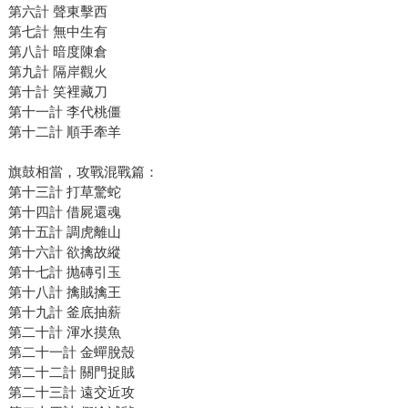
第六計 聲東擊西
第七計 無中生有
第八計 暗度陳倉
第九計 隔岸觀火
第十計 笑裡藏刀
第十一計 李代桃僵
第十二計 順手牽羊
旗鼓相當，攻戰混戰篇：
第十三計 打草驚蛇
第十四計 借屍還魂
第十五計 調虎離山
第十六計 欲擒故縱
第十七計 抛磚引玉
第十八計 擒賊擒王
第十九計 釜底抽薪
第二十計 渾水摸魚
第二十一計 金蟬脫殼
第二十二計 關門捉賊
第二十三計 遠交近攻