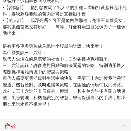
空城計？這招春秋時期就有啦！
•【苦肉計】：願打願挨嗎？出人命的那種→周瑜打黃蓋只是小兒
科，春秋刺客要離的苦肉計可是直接斷手臂！
•【美人計】：我漂亮嗎？可不是傻白甜那種→楚懷王喜歡美女，
那我張儀當然投其所好……等等，好像有兩道目光像刀子一樣像
我扔來！
還有更多更多讓你成為絕世小腹黑的計謀，快來看！
為什麼要讀三十六計：
現代人生活在瞬息萬變的社會中，面對各種挑戰和競爭。
三十六計記錄了許多應對困難和解決問題的策略，特別適用於人
際關係和複雜情境中的智謀與策略。
現代人需要更靈活應對生活中的決策，需要三十六計教我們靈活
變通、機智應對、及時退讓等策略，在困難的情境中找到出路。
此外，三十六計並非僅僅是「權謀」，其中包含許多有關自我保
護、風險管理、和機會識別的智慧，學習保護自己的手法，對小
朋友來說永遠不嫌太早！
作者