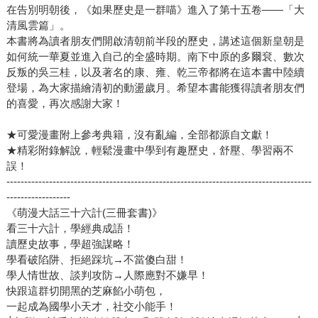
在告別明朝後，《如果歷史是一群喵》進入了第十五卷——「大
清風雲篇」。
本書將為讀者朋友們開啟清朝前半段的歷史，講述這個新皇朝是
如何統一華夏並進入自己的全盛時期。南下中原的多爾袞、數次
反叛的吳三桂，以及著名的康、雍、乾三帝都將在這本書中陸續
登場，為大家描繪清初的動盪歲月。希望本書能獲得讀者朋友們
的喜愛，再次感謝大家！
★可愛漫畫附上參考典籍，沒有亂編，全部都源自文獻！
★精彩附錄解說，輕鬆漫畫中學到有趣歷史，舒壓、學習兩不
誤！
--------------------------------------------------------------------------------------
------------------
《萌漫大話三十六計(三冊套書)》
看三十六計，學經典成語！
讀歷史故事，學超強謀略！
學看破陷阱、拒絕踩坑→不當傻白甜！
學人情世故、談判攻防→人際應對不嫌早！
快跟這群切開黑的芝麻餡小萌包，
一起成為國學小天才，社交小能手！