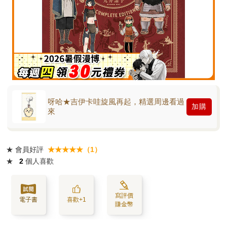
呀哈★吉伊卡哇旋風再起，精選周邊看過
加購
來
★
會員好評
★★★★★（1）
★
2
個人喜歡
寫評價
電子書
喜歡+1
賺金幣