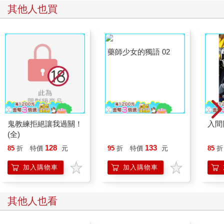
其他人也買
鬼教練拒絕讓我過關！
藥師少女的獨語 02
入間
(全)
128
133
85
折
特價
元
95
折
特價
元
85
折
加入購物車
加入購物車
其他人也看