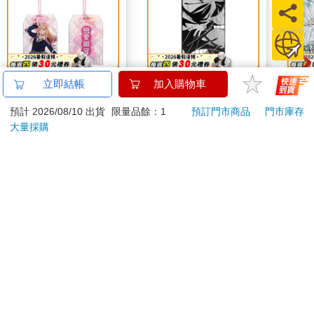
壓克力御守-戀上換裝
造型雕花金屬書籤-鬼
露露
立即結帳
加入購物車
娃娃A款
滅劇場版B款(水柱)
預計 2026/08/10 出貨
限量品餘：1
預訂門市商品
門市庫存
200
230
特價
元
特價
元
特價
大量採購
加入購物車
加入購物車
您可能會喜歡