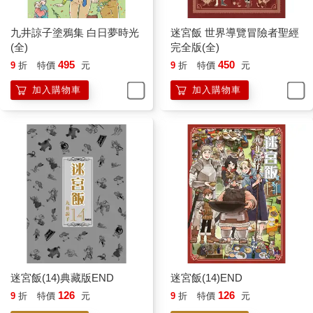
九井諒子塗鴉集 白日夢時光
迷宮飯 世界導覽冒險者聖經
(全)
完全版(全)
495
450
9
折
特價
元
9
折
特價
元
加入購物車
加入購物車
迷宮飯(14)典藏版END
迷宮飯(14)END
126
126
9
折
特價
元
9
折
特價
元