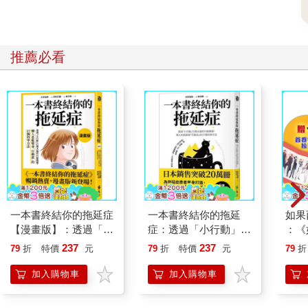
推薦必看
一本書終結你的拖延症
一本書終結你的拖延
如果
【漫畫版】：透過「小
症：透過「小行動」打
：《
行動」打開大腦的行動
開大腦的行動開關，懶
喵》
237
237
79
折
特價
元
79
折
特價
元
79
折
開關，懶人也能變身
人也能變身「行動派」
【首
「行動派」的37個科
的37個科學方法
加入購物車
加入購物車
學方法