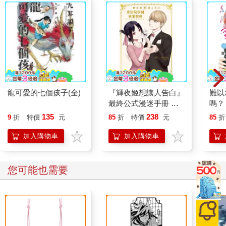
龍可愛的七個孩子(全)
『輝夜姬想讓人告白』
難以
最終公式漫迷手冊 秀
嗎？
知院學園畢業舞會 ~輝
135
238
9
折
特價
元
85
折
特價
元
85
折
夜姬想受到祝福~ (全)
加入購物車
加入購物車
您可能也需要