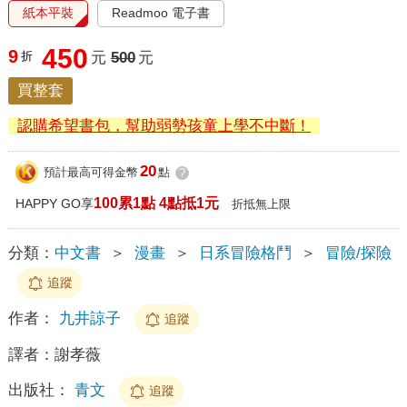
紙本平裝
Readmoo 電子書
450
9
折
元
500
元
買整套
認購希望書包，幫助弱勢孩童上學不中斷！
20
預計最高可得金幣
點
?
100累1點 4點抵1元
HAPPY GO享
折抵無上限
分類：
中文書
＞
漫畫
＞
日系冒險格鬥
＞
冒險/探險
追蹤
作者：
九井諒子
追蹤
譯者：
謝孝薇
出版社：
青文
追蹤