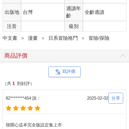
適讀年
出版地
台灣
全齡適讀
齡
注音
級別
中文書
＞
漫畫
＞
日系冒險格鬥
＞
冒險/探險
商品評價
寫評價
（共
1
則好評）
分享
82********454 說：
2025-02-02
很開心這本完全版設定集上市