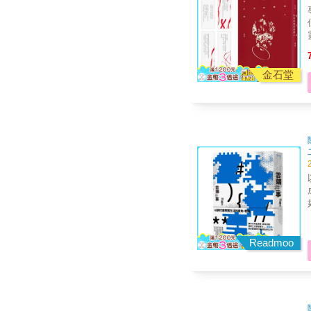
專序
佳嫻 我不是那種能被
靈魂 2026年，追
出的玩家
金石堂
子就
常
Readmoo