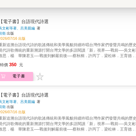
【電子書】台語現代詩選
吳文彬等著、呂美親編
著
前衛
出版
2026/07/16 出版
重新追溯台語現代詩的歌謠傳統和美學風貌持續吟唱台灣作家們發聲共鳴的歷史韻
現代詩歌傳統的重新溯源打開台灣文學的多語閱讀「新」視界──戰前──吳文
維思．楊 華陳君玉──戰後到解嚴前後──蔡秋桐．許丙丁．梁松林．王育德．鄭
陳明瑜．林亨泰．莊柏林．陳 雷．胡民祥林良哲．林沈默．朱約信．岩 上
350
特價
元
勁連．卓榮德．許正勳．吳易叡蘇紹連．方耀乾．許常德──2000年代──李
廷宣．鄭雅怡許立昌．黃樹根．鹿耳門漁夫．吳南圖．呂美親程鉄翼．周定邦
電子書
達──2010年代──李長青．鄭烱明．王武雄．李敏勇．凃妙沂洪錦田．謝銘
松王羅蜜多．曾美滿．伍 佰．陳 胤．黃文博韓 滿．顧德莎．李桂媚．柯柏榮
峯．柯智豪郭文玄．李 瓜．林文平．林宇軒．廖鴻基温若喬台語現代文學從
文運動、東亞近現代文學思潮的影響外，也吸收了西方宗教的現代性發展出白話字（P
【電子書】台語現代詩選
前戰後的國語政策，台語文學的歷史與實踐不但經歷了坎坷的斷裂，在追尋藝
吳文彬等著、呂美親編
著
學」究竟為何？百年來的台語詩人，不斷透過詩歌探問語言的意義，在台語作
前衛
出版
實、歷史政治到抽象前衛，台語現代詩的聲音和韻律，又是如何回應著每一個世代的台灣人
2026/07/16 出版
錄戰前、戰後至今共105首台語現代詩，含括白話字、台灣話文與現代台文作
重新追溯台語現代詩的歌謠傳統和美學風貌持續吟唱台灣作家們發聲共鳴的歷史韻
意。從台灣民間歌謠、西方宗教詩歌、流行歌、文學運動等多重系譜，引領讀
現代詩歌傳統的重新溯源打開台灣文學的多語閱讀「新」視界──戰前──吳文
試圖掙脫「方言」的桎梏，以母語書寫發聲的突圍之路。一起聆聽台語詩歌百
維思．楊 華陳君玉──戰後到解嚴前後──蔡秋桐．許丙丁．梁松林．王育德．鄭
承、開創台灣文學、台灣現代詩的未來與美學價值。【本書特色】1. 精選戰前
陳明瑜．林亨泰．莊柏林．陳 雷．胡民祥林良哲．林沈默．朱約信．岩 上