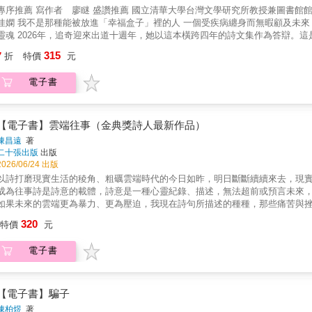
推薦 寫作者 廖瞇 盛讚推薦 國立清華大學台灣文學研究所教授兼圖書館館長 李癸雲 作家 吳曉樂 詩人 徐佩芬 作家 崔舜華 作家 楊
放進「幸福盒子」裡的人 一個受疾病纏身而無暇顧及未來，隨時可以與生命毀約的怪物 注定無法投胎成被穩定契約所收編的
奇迎來出道十週年，她以這本橫跨四年的詩文集作為答辯。這是一場之於生命節點的回望，也是一次對於「不適格」的誠實自
白：「我終於理解不是我不想，而是我不能。這世界總是這樣，儘管過去的自
315
7
折
特價
元
同患病的人沉淪』，我想我依然敵不過生命運行的規則，因此不再去輕易地相
。」 「很多的結局是因為我們不適應太美的天地 我們不需要一方處所去計劃 去實踐，去完成，去培養 我們是任一處所拒絕的對象 我們
電子書
倚靠的牆上，只有 一天活撐過一天的正字記號 斷裂地增長&hellip;&hellip;」 「『同病相連』的意思，是否某方面在暗示我，沒有相同的病，這輩
別想相連了？」 「事到如今，我依舊覺得那種平凡無奇、平淡到應當令人欣羨的幸福，我這輩子都不可能明白的。」 「我只是希望 我可以正
地去愛人 不要有人因為我的愛 而感到害怕 我的愛並不可怕 愛我也並不可怕」 這部作品，猶如一面摔碎後、又試圖以金箔細細黏補的鏡子。它
遍佈裂痕，卻在光影折射間，映照出比完整無缺時更為剔透的真身。
【電子書】雲端往事（金典獎詩人最新作品）
陳昌遠
著
二十張出版
出版
2026/06/24 出版
以詩打磨現實生活的稜角、粗礪雲端時代的今日如昨，明日斷斷續續來去，現
成為往事詩是詩意的載體，詩意是一種心靈紀錄、描述，無法超前或預言未來
如果未來的雲端更為暴力、更為壓迫，我現在詩句所描述的種種，那些痛苦與
象徵著一種曾經而美好的，所謂的雲端的田園時代？——陳昌遠雲端往事∣陳昌
320
特價
元
敲、試探，在生命角落謀求得以蹲踞之處，扣問命運（或他本人的）去留，之
日常進入讀者內心，以透明的姿態探究人與社會的共處，書寫策略明晰：設法
電子書
出口，「進入雲端時代的人類，在使用AI這足以改變文明進程的強大工具的同
的資訊，或該被過濾的雜訊時，這個雲端時代的最小單位會是什麼？我的答案
與卑微，一枚按鍵遠不如塵沙自在。詩集以虛設的數位秩序，逐一釐清內在紊雜
之道？「當這種感覺爆發時，我寫詩。」當人比AI更像機械，AI比人更像人，
【電子書】騙子
陳柏煜
著