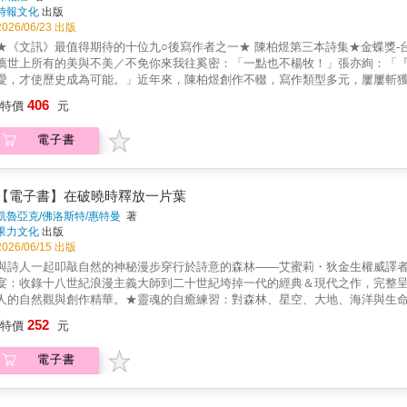
時報文化
出版
2026/06/23 出版
★《文訊》最值得期待的十位九○後寫作者之一★ 陳柏煜第三本詩集★金蝶獎-台灣出版設計大獎 金獎得主吳睿哲 裝
薦世上所有的美與不美／不免你來我往奚密：「一點也不楊牧！」張亦絢：「
愛，才使歷史成為可能。」近年來，陳柏煜創作不輟，寫作類型多元，屢屢斬
90後寫作者之一，2026年更睽違兩年多再推出第三本詩集《騙子》。延續第一本
406
特價
元
《決鬥那天》對於同志與符號、物質運用的關注，這冊新作更拉高視野，除了
玩。而書名「騙子」簡單二字卻又帶來浮想聯翩，騙子不見得全然是表面上的
電子書
展與張弛，當然也是政治－性的，陳柏煜說：「驕傲（pride）越是凝聚為同
心壓藏其下）的NG品」除了呼應酷兒學者海澀愛的感覺倒退、感覺「背」，我
（緣）、感覺小（三）。真心不騙，手裡的一本詩集「可能網羅情感中的壞分
斷，彷彿滿綴著稀有的珍珠與珊瑚，時髦美麗且結構嚴謹。美術設計吳睿哲表
【電子書】在破曉時釋放一片葉
點色又有點節制的氣質」。書中也有華文現代詩中少見撰寫針對美術館與藝術
凱魯亞克/佛洛斯特/惠特曼
著
並在最後一輯深入探索普普藝術大師安迪沃荷，如〈帝國：關於安迪．沃荷的
果力文化
出版
討論。《騙子》中的〈習作〉一詩就寫到沃荷早期愛用的塗印技法，曾留下大
2026/06/15 出版
象。古早時代的選美標語，「美就是心中有愛」，那創作之美是否來自心中有
與詩人一起叩敲自然的神秘漫步穿行於詩意的森林——艾蜜莉・狄金生權威譯
感心動情，讀者可以盡情享受文字與藝術如何互動，一邊也須動用哲學、美學
宴：收錄十八世紀浪漫主義大師到二十世紀垮掉一代的經典＆現代之作，完整
的深海。
人的自然觀與創作精華。★靈魂的自癒練習：對森林、星空、大地、海洋與生
本：雙語朗讀品味詩韻之美，插畫寫意靈動，自讀送禮用心之選。這本自然詩
252
特價
元
研近當代英語詩歌，精選23位英美詩人、逾70首與自然有關的詩作，邀請讀
十八世紀到二十世紀中葉近兩百年，涵蓋經典、現代以及民間歌謠等多元風格
電子書
融，或以自然景物為象徵思索死亡與永生。詩人以靈視與巧思，回應自然的萬
然、體悟自然的視角。★不只是詩集：一程自然感官與靈魂之旅本書的選譯觀
轉化為生命體悟與靈魂的啟示。選譯的美國詩人裡，佛洛斯特的詩作常可感受