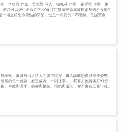
己曾經寫下『不願健康的人只能與健康的人相愛，不願患病的人只得
信任何可能帶給我幸福幻想的假象。我不在這個局之中，我是自動登
實無著落，事實有出入詩人向虛空試探，鍵入讀取想像以最美姿態，
，這裡的每一首詩，必定成為「一則往事」。我努力抱持美好幻想：
挫折、卑微與渺小、衝突與抵抗、憤怒與羞恥，會不會在五百年後，
遠是詩的手藝人，總以精確繁複的詩句，搭架不同的意象宇宙，推
於人究竟是莫可奈何，或無所適從？他的創作視角謙卑、自遜，平價
繞出人類自身製造的困境。詩人充滿自覺，藉文字為生活尋找意念之
時，會不會仍然還是一種工具、商品？當每個人都只是一段可被應用
是『按鍵』。」脫離資訊產業焦慮的他，回望急速壓力沖刷下之無力
之源──我們身處的文明、自我內在的文明，何以形成憤怒與厭棄
詩是碰觸愛的唯一契機，是數位環境裡僅有的存在證明。