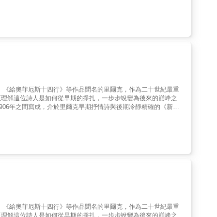
成果親自編選並撰寫詳盡導論，介紹作品梗概，提供初學讀者有關台
勤岸．王貞文．蔡文傑．陳潔民．陳正雄吳易澄．顏信星．呂興昌．陳
字校註，適合台語初學者、自學者。4. 選文皆為文學史重要文本與
．藍淑貞．張睿銓．吳正任張翠苓．陳建成．曾貴海．周華斌．江育
國立台灣師範大學台灣語文學系退休教授） 呂興昌（國立成功大
祐．利玉芳．莫 渝．蘇 善康 原．李魁賢．施俊州．黃 徙．胡長
） 林巾力（國立台灣文學館館長）◎文化部國家語言整體發展方
．蘇明淵──2020年代至今──鄭順聰．杜信龍．蔡宛璇．黃明
清國時期發展至今，除了受到戰前日本「言文一致」運動、中國白話
e̍h-ōe-jī）文學，呈現多元而殊異的風格和體質。但經歷了戰
術美學的路途中，亦面臨重重挑戰。台語文學、台語現代詩的「美
為文學語言與內容的辯證中，呈現出什麼樣的掙扎與思考？從鄉土寫
的心聲（sim-siann）與心情（sim-tsiânn）？本選集收
品，以教育部推薦用字進行標準化編修，便於當代讀者閱讀並查詢詞
《給奧菲厄斯十四行》等作品聞名的里爾克，作為二十世紀最重
者追索台語現代詩自日本時代以來流傳吟唱的時代音律，以及詩人們
正理解這位詩人是如何從早期的掙扎，一步步蛻變為後來的巔峰之
年傳唱的獨特歌謠性，在台語現代文學與詩歌．歌詩當中，繼續繼
906年之間寫成，介於里爾克早期抒情詩與後期冷靜精確的《新詩
至戰後現當代共105首台語現代詩，深化並擴充台語文學史、台語現
情風格走向後期精確「物詩」的過渡歷程，反映其藝術觀的一次明確
成果親自編選並撰寫詳盡導論，介紹作品梗概，提供初學讀者有關台
意象之書》保留了抒情的餘溫，同時開始懷疑抒情是否足以承載世
字校註，適合台語初學者、自學者。4. 選文皆為文學史重要文本與
討了孤獨、死亡、神性、童年、愛等核心課題，透過具體的自然意
國立台灣師範大學台灣語文學系退休教授） 呂興昌（國立成功大
的長詩〈給一位友人的輓歌〉，探討生者與死亡、藝術與存在的課
） 林巾力（國立台灣文學館館長）◎文化部國家語言整體發展方
免的生命條件。 ●論死亡：死亡並非終點，「萬物都在下降，
 ●論天使：此時的天使尚未具備後期《杜英諾哀歌》那種令人震懾
●愛與占有：〈給一位友人的輓歌〉中：「彼此放手，因為捉住很
命才可能進入更廣闊的形態。 譯者張錯以詩人兼學者的眼光選譯
本書階段的語言偶有冗長，但正是在這種「泥土中的掙扎」中，奠定
《給奧菲厄斯十四行》等作品聞名的里爾克，作為二十世紀最重
正理解這位詩人是如何從早期的掙扎，一步步蛻變為後來的巔峰之