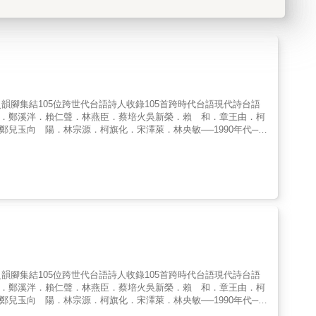
腳集結105位跨世代台語詩人收錄105首跨時代台語現代詩台語
彬．鄭溪泮．賴仁聲．林燕臣．蔡培火吳新榮．賴 和．章王由．柯
兒玉向 陽．林宗源．柯旗化．宋澤萊．林央敏──1990年代──
．張春凰陳明仁．路寒袖．陳明章．沙卡布拉揚．江秀鳳蔣為文．黃
勤岸．王貞文．蔡文傑．陳潔民．陳正雄吳易澄．顏信星．呂興昌．陳
．藍淑貞．張睿銓．吳正任張翠苓．陳建成．曾貴海．周華斌．江育
祐．利玉芳．莫 渝．蘇 善康 原．李魁賢．施俊州．黃 徙．胡長
．蘇明淵──2020年代至今──鄭順聰．杜信龍．蔡宛璇．黃明
清國時期發展至今，除了受到戰前日本「言文一致」運動、中國白話
e̍h-ōe-jī）文學，呈現多元而殊異的風格和體質。但經歷了戰
術美學的路途中，亦面臨重重挑戰。台語文學、台語現代詩的「美
為文學語言與內容的辯證中，呈現出什麼樣的掙扎與思考？從鄉土寫
的心聲（sim-siann）與心情（sim-tsiânn）？本選集收
品，以教育部推薦用字進行標準化編修，便於當代讀者閱讀並查詢詞
腳集結105位跨世代台語詩人收錄105首跨時代台語現代詩台語
者追索台語現代詩自日本時代以來流傳吟唱的時代音律，以及詩人們
彬．鄭溪泮．賴仁聲．林燕臣．蔡培火吳新榮．賴 和．章王由．柯
年傳唱的獨特歌謠性，在台語現代文學與詩歌．歌詩當中，繼續繼
兒玉向 陽．林宗源．柯旗化．宋澤萊．林央敏──1990年代──
至戰後現當代共105首台語現代詩，深化並擴充台語文學史、台語現
．張春凰陳明仁．路寒袖．陳明章．沙卡布拉揚．江秀鳳蔣為文．黃