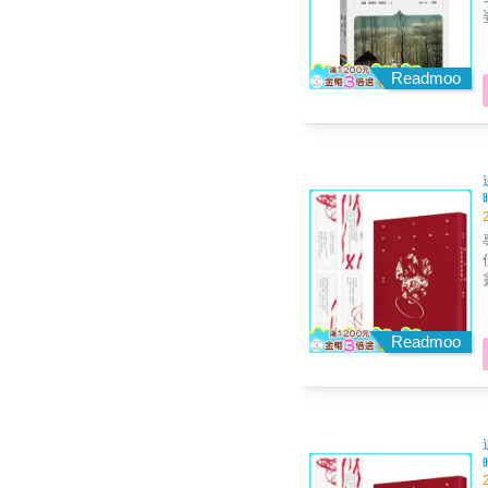
Readmoo
專序
佳嫻 我不是那種能被
靈魂 2026年，追
出的玩家
Readmoo
子就
常