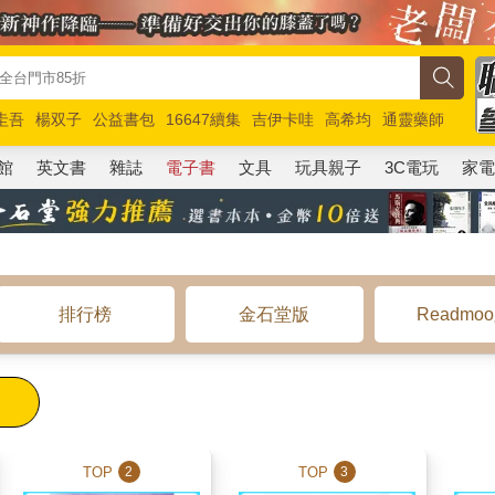
圭吾
楊双子
公益書包
16647續集
吉伊卡哇
高希均
通靈藥師
路邊攤新作
馬斯克
玩具總動員5
超慢跑
館
英文書
雜誌
電子書
文具
玩具親子
3C電玩
家
排行榜
金石堂版
Readmo
TOP
TOP
2
3