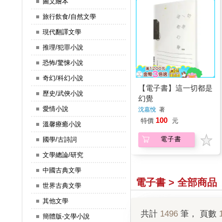
圖文繪本
旅行飲食/自然文學
現代翻譯文學
推理/犯罪小說
恐怖/驚悚小說
奇幻/科幻小說
【電子書】這一切都是
歷史/武俠小說
幻覺
愛情小說
沈嘉悅
著
100
特價
元
溫馨療癒小說
電子書
國學/古詩詞
文學總論/研究
中國古典文學
電子書 > 全部商品
世界古典文學
其他文學
共計
1496
筆， 頁數
簡體版-文學小說