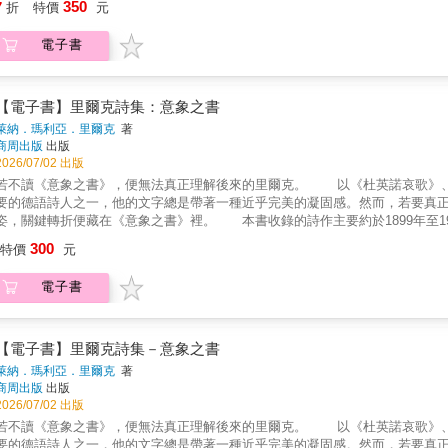
350
代散文史的視野與內涵。2. 台灣文學、台語文學研究者呂美親，集長年研究
7
折
特價
元
勁連．卓榮德．許正勳．吳易叡蘇紹連．方耀乾．許常德──2000年代──李
語文運動、台語文學閱讀研究之先備知識。3. 以教育部推薦漢字與台羅重新正
廷宣．鄭雅怡許立昌．黃樹根．鹿耳門漁夫．吳南圖．呂美親程鉄翼．周定邦
文學獎得獎之作，適合作為閱讀賞析與創作範文。【聯名推薦】 李勤岸（
電子書
達──2010年代──李長青．鄭烱明．王武雄．李敏勇．凃妙沂洪錦田．謝銘
學台灣文學系退休教授） 陳萬益（國立清華大學台灣文學研究所榮譽教授
松王羅蜜多．曾美滿．伍 佰．陳 胤．黃文博韓 滿．顧德莎．李桂媚．柯柏榮
案支持
峯．柯智豪郭文玄．李 瓜．林文平．林宇軒．廖鴻基温若喬台語現代文學從
文運動、東亞近現代文學思潮的影響外，也吸收了西方宗教的現代性發展出白話字（P
【電子書】里爾克詩集：意象之書
前戰後的國語政策，台語文學的歷史與實踐不但經歷了坎坷的斷裂，在追尋藝
萊納．瑪利亞．里爾克
著
學」究竟為何？百年來的台語詩人，不斷透過詩歌探問語言的意義，在台語作
商周出版
出版
實、歷史政治到抽象前衛，台語現代詩的聲音和韻律，又是如何回應著每一個世代的台灣人
2026/07/02 出版
錄戰前、戰後至今共105首台語現代詩，含括白話字、台灣話文與現代台文作
若不讀《意象之書》，便無法真正理解後來的里爾克。 以《杜英諾哀歌》、
意。從台灣民間歌謠、西方宗教詩歌、流行歌、文學運動等多重系譜，引領讀
要的德語詩人之一，他的文字總是帶著一種近乎完美的凝固感。然而，若要真
試圖掙脫「方言」的桎梏，以母語書寫發聲的突圍之路。一起聆聽台語詩歌百
姿，關鍵轉折便藏在《意象之書》裡。 本書收錄的詩作主要約於1899年至1
承、開創台灣文學、台灣現代詩的未來與美學價值。【本書特色】1. 精選戰前
集》之間，是里爾克創作生涯中一部承先啟後的重要詩集，記錄了他從早期抒
300
代散文史的視野與內涵。2. 台灣文學、台語文學研究者呂美親，集長年研究
特價
元
轉向：不同於《新詩集》中那種受羅丹影響、強調物體獨立性的成熟形式，《
語文運動、台語文學閱讀研究之先備知識。3. 以教育部推薦漢字與台羅重新正
界。這種「尚未完全凝固的存在姿態」，正是這部作品的核心魅力。 書中探
文學獎得獎之作，適合作為閱讀賞析與創作範文。【聯名推薦】 李勤岸（
電子書
象，將外在世界的形貌轉化為內在的心理律動；文末特別收錄了紀念畫家寶拉
學台灣文學系退休教授） 陳萬益（國立清華大學台灣文學研究所榮譽教授
題。 ●論孤獨：在里爾克筆下，孤獨並非悲傷的情緒，而是一種幾乎不可避
案支持
但沒有事物真正失落」──里爾克相信，存在本身仍以某種方式將一切保存。
的威力，仍帶有象徵與抒情的性質，更像是人類心靈投射出來的純淨形象。 
【電子書】里爾克詩集－意象之書
容易，我們不需學習。」愛若成為佔有，便會阻礙存在的轉化；唯有放手，生
萊納．瑪利亞．里爾克
著
與評析這部作品，引領讀者看見里爾克如何在泥土中掙扎成形，儘管里爾克在
商周出版
出版
了其後續《杜英諾哀歌》中關於「轉化」（Verwandlung）的核心思想。
2026/07/02 出版
若不讀《意象之書》，便無法真正理解後來的里爾克。 以《杜英諾哀歌》、
要的德語詩人之一，他的文字總是帶著一種近乎完美的凝固感。然而，若要真