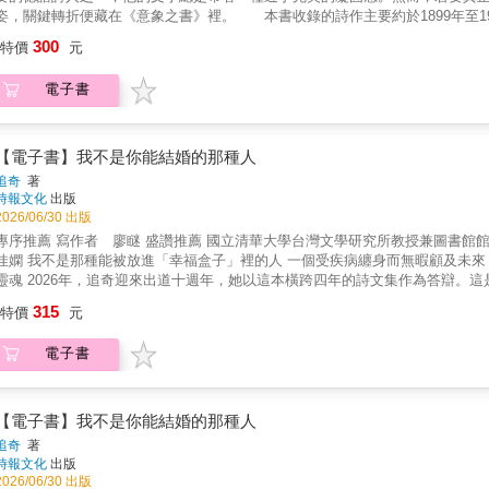
姿，關鍵轉折便藏在《意象之書》裡。 本書收錄的詩作主要約於1899年至1
集》之間，是里爾克創作生涯中一部承先啟後的重要詩集，記錄了他從早期抒
300
特價
元
轉向：不同於《新詩集》中那種受羅丹影響、強調物體獨立性的成熟形式，《
界。這種「尚未完全凝固的存在姿態」，正是這部作品的核心魅力。 書中探
電子書
象，將外在世界的形貌轉化為內在的心理律動；文末特別收錄了紀念畫家寶拉
題。 ●論孤獨：在里爾克筆下，孤獨並非悲傷的情緒，而是一種幾乎不可避
但沒有事物真正失落」──里爾克相信，存在本身仍以某種方式將一切保存。
的威力，仍帶有象徵與抒情的性質，更像是人類心靈投射出來的純淨形象。 
【電子書】我不是你能結婚的那種人
容易，我們不需學習。」愛若成為佔有，便會阻礙存在的轉化；唯有放手，生
追奇
著
與評析這部作品，引領讀者看見里爾克如何在泥土中掙扎成形，儘管里爾克在
時報文化
出版
了其後續《杜英諾哀歌》中關於「轉化」（Verwandlung）的核心思想。
2026/06/30 出版
推薦 寫作者 廖瞇 盛讚推薦 國立清華大學台灣文學研究所教授兼圖書館館長 李癸雲 作家 吳曉樂 詩人 徐佩芬 作家 崔舜華 作家 楊
放進「幸福盒子」裡的人 一個受疾病纏身而無暇顧及未來，隨時可以與生命毀約的怪物 注定無法投胎成被穩定契約所收編的
奇迎來出道十週年，她以這本橫跨四年的詩文集作為答辯。這是一場之於生命節點的回望，也是一次對於「不適格」的誠實自
白：「我終於理解不是我不想，而是我不能。這世界總是這樣，儘管過去的自
315
特價
元
同患病的人沉淪』，我想我依然敵不過生命運行的規則，因此不再去輕易地相
。」 「很多的結局是因為我們不適應太美的天地 我們不需要一方處所去計劃 去實踐，去完成，去培養 我們是任一處所拒絕的對象 我們
電子書
倚靠的牆上，只有 一天活撐過一天的正字記號 斷裂地增長&hellip;&hellip;」 「『同病相連』的意思，是否某方面在暗示我，沒有相同的病，這輩
別想相連了？」 「事到如今，我依舊覺得那種平凡無奇、平淡到應當令人欣羨的幸福，我這輩子都不可能明白的。」 「我只是希望 我可以正
地去愛人 不要有人因為我的愛 而感到害怕 我的愛並不可怕 愛我也並不可怕」 這部作品，猶如一面摔碎後、又試圖以金箔細細黏補的鏡子。它
遍佈裂痕，卻在光影折射間，映照出比完整無缺時更為剔透的真身。
【電子書】我不是你能結婚的那種人
追奇
著
時報文化
出版
2026/06/30 出版