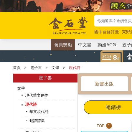
國中自修評量
東野
唯紅花綻放
奧德賽
會員獎勵
中文書
動漫ACG
親子
首頁
＞
電子書
＞
文學
＞
現代詩
電子書
新書出版
文學
現代華文創作
現代詩
暢銷榜
華文現代詩
翻譯詩集
TOP
1