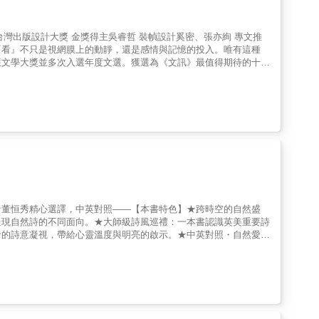
幀設計奚密、張亦絢 專文推
『看』不只是視網膜上的動靜，還是感情與記憶的投入。唯有這種
獲文學大獎並多次入選年度文選。獲選為《文訊》最值得期待的十位
詩集《mini me》中對於觀看視點和媒介的探索，以及第二本詩集
感官、情慾，更看見對於戰爭、地方感、藝術美學等主題的關注與翻
負面形象，虛虛實實的相互掩映更有文字與意象上的趣味。這樣的發
志政治生活的基座，我越是想看、想寫，那些溢出網格之外（或被小
們也可以感覺壞（蛋）、感覺過（氣）、感覺野（裸）、感覺邊
子，不僅是壞傢伙，還囊括壞感覺。」全書讀來琳瑯滿目，驚喜不
示封面靈感脫胎自〈狗聚〉一詩，呼應了整本詩集「有一點露骨，有
的觀察、探索與各種奇想，創作過程受益於許多藝術家帶來的啟發，
研究〉。沃荷的創作中確實潛藏著酷兒脈絡，但在過去並不常被聚焦
量男性頭像的習作，據說很多模特兒是他當時的情人或一夜情的對
愛？這個充滿疑義的句子當然是假的（騙子！），閱讀在此不會停在
者董恒秀精心選譯，中英對照——【本書特色】★跨時空的自然盛
與社會議題的核心肌群，和作者一起嬉戲，潛入軟硬兼施、有捨有得
呈現自然詩的不同面向。★大師級詩風巡禮：一本書認識英美重要詩
命的詩意凝視，帶給心靈溫度與明亮的啟示。★中英對照・自然愛讀
選，由艾蜜莉．狄金生的中文權威譯者董恆秀編選與翻譯。董恆秀專
者一起感受生命在自然中的流轉、豐美與深刻。詩作的時間跨度，從
的自然詩作。全書三個章節，詩人或寫景，或由景生情，或情景交
千變化。細細品讀，為我們打開各種親近自然、歌詠自然、觀看自
點不只在於描繪景物，更在於展現詩人如何與自然互動，將自然景物
到清風與哲思，還有農夫的氣味；雄辯的惠特曼以紫丁香、金星與畫