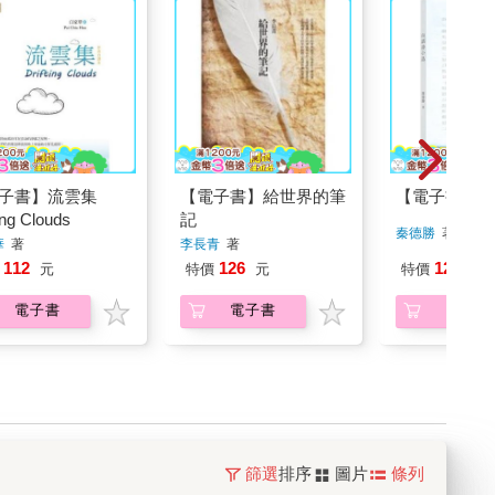
子書】流雲集
【電子書】給世界的筆
【電子書】白
ing Clouds
記
秦德勝
著
華
著
李長青
著
112
126
126
元
特價
元
特價
元
電子書
電子書
電子書
篩選
排序
圖片
條列