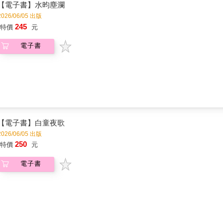
眉等自然象徵，揮筆寫就大氣磅礴的自由詩；而當代作家傑克．凱魯亞克的俳
【電子書】水昀塵瀾
短三行俳句充滿靈性與慧黠，讓人耳目一新。英國詩人中，約翰．梅斯費爾德
2026/06/05 出版
德．霍普金斯、阿爾弗雷德．丁尼生、羅伯特．彭斯、威廉．華滋華斯、拜倫
245
特價
元
文明與資本主義，嚮往田園牧歌式生活⋯⋯從華滋華斯筆下的水仙，到拜倫嚮
一首詩都如熠熠發光的指引，帶領我們與詩人一同叩敲自然的神祕，領受最豐
電子書
代」健將，詩風格自由奔放、不拘一格，亦融入爵士樂和佛教元素。✦羅伯．
短數行間精確捕捉農夫般的質樸氣味與深邃哲思，展現出寧靜的快樂。✦查爾
說、自然歷史與詩作等。✦威廉．巴特勒．葉慈：以詩歌的開創性獲諾貝爾文
樹、葦叢等融入內在體驗。✦華特．惠特曼：被譽為「自由詩之父」。其深刻
和藝術聲音之一。✦拉爾夫．沃爾多．愛默生：美國超驗主義核心人物，詩文常
詩人、英國桂冠詩人。詩風清新自然，喜愛散步與徒步旅行，善於在平靜的冥
爾：為愛爾蘭歌謠〈夏日最後的玫瑰〉填詞，傳唱後世而留名。✦蘇格蘭傳統
伴奏最為典型。歌謠的吟唱常給人歷史、文化與自然融合的呼喚。
【電子書】白童夜歌
2026/06/05 出版
250
特價
元
電子書