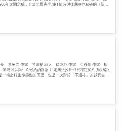
906年之間寫成，介於里爾克早期抒情詩與後期冷靜精確的《新詩
情風格走向後期精確「物詩」的過渡歷程，反映其藝術觀的一次明確
意象之書》保留了抒情的餘溫，同時開始懷疑抒情是否足以承載世
討了孤獨、死亡、神性、童年、愛等核心課題，透過具體的自然意
的長詩〈給一位友人的輓歌〉，探討生者與死亡、藝術與存在的課
免的生命條件。 ●論死亡：死亡並非終點，「萬物都在下降，
 ●論天使：此時的天使尚未具備後期《杜英諾哀歌》那種令人震懾
●愛與占有：〈給一位友人的輓歌〉中：「彼此放手，因為捉住很
命才可能進入更廣闊的形態。 譯者張錯以詩人兼學者的眼光選譯
本書階段的語言偶有冗長，但正是在這種「泥土中的掙扎」中，奠定
己曾經寫下『不願健康的人只能與健康的人相愛，不願患病的人只得
信任何可能帶給我幸福幻想的假象。我不在這個局之中，我是自動登