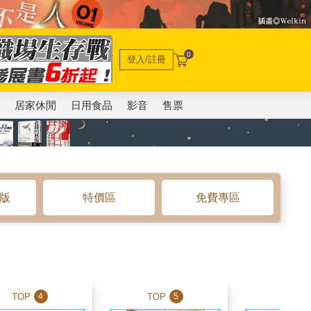
0
登入/註冊
電
居家休閒
日用食品
影音
售票
o版
特價區
免費專區
TOP
TOP
TOP
4
5