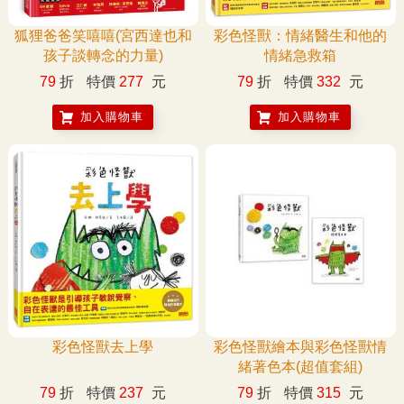
狐狸爸爸笑嘻嘻(宮西達也和
彩色怪獸：情緒醫生和他的
孩子談轉念的力量)
情緒急救箱
79
折
特價
277
元
79
折
特價
332
元
加入購物車
加入購物車
彩色怪獸去上學
彩色怪獸繪本與彩色怪獸情
緒著色本(超值套組)
79
折
特價
237
元
79
折
特價
315
元