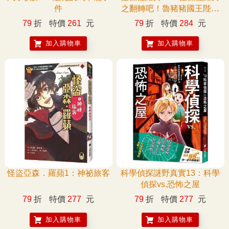
件
之翻轉吧！魯豬豬國王陛下
的人生
79
折
特價
261
元
79
折
特價
284
元
加入購物車
加入購物車
怪盜亞森．羅蘋1：神祕旅客
科學偵探謎野真實13：科學
偵探vs.恐怖之屋
79
折
特價
277
元
79
折
特價
277
元
加入購物車
加入購物車