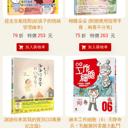
趕走生氣怪獸(給孩子的情緒
蝴蝶朵朵 (附贈應用指導手
管理繪本)
冊，兩冊不分售)
79
折
特價
253
元
75
折
特價
263
元
加入購物車
加入購物車
謝謝你來當我的寶貝(10萬冊
繪本工作細胞（6）天降奇
紀念版)
兵！乳酸菌與害菌大亂鬥