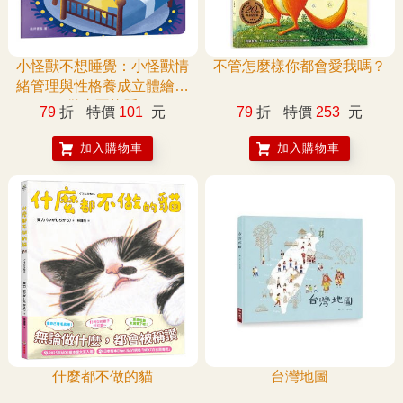
小怪獸不想睡覺：小怪獸情
不管怎麼樣你都會愛我嗎？
緒管理與性格養成立體繪本
(做事不拖延)
79
折
特價
101
元
79
折
特價
253
元
加入購物車
加入購物車
什麼都不做的貓
台灣地圖