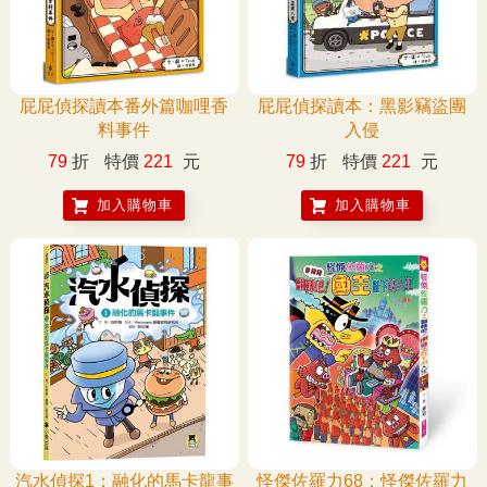
屁屁偵探讀本番外篇咖哩香
屁屁偵探讀本：黑影竊盜團
料事件
入侵
79
折
特價
221
元
79
折
特價
221
元
加入購物車
加入購物車
汽水偵探1：融化的馬卡龍事
怪傑佐羅力68：怪傑佐羅力