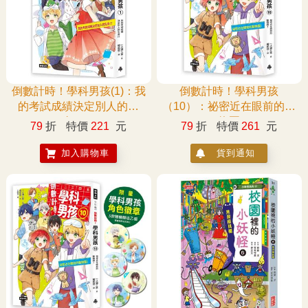
倒數計時！學科男孩(1)：我
倒數計時！學科男孩
的考試成績決定別人的生
（10）：祕密近在眼前的動
命！？
物園
79
折
特價
221
元
79
折
特價
261
元
加入購物車
貨到通知