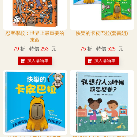
忍者學校：世界上最重要的
快樂的卡皮巴拉(套書組)
東西
79
折
特價
253
元
75
折
特價
525
元
加入購物車
加入購物車