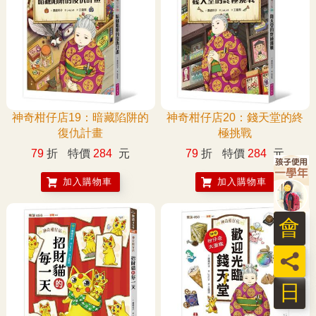
神奇柑仔店19：暗藏陷阱的
神奇柑仔店20：錢天堂的終
復仇計畫
極挑戰
79
折
特價
284
元
79
折
特價
284
元
加入購物車
加入購物車
員
日