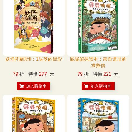
妖怪托顧所II：1失落的黑影
屁屁偵探讀本：來自遺址的
求救信
79
折
特價
277
元
79
折
特價
221
元
加入購物車
加入購物車