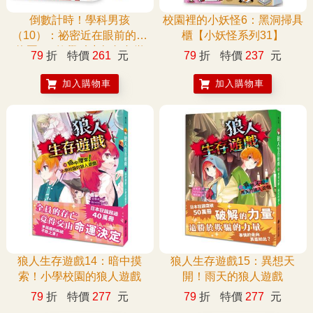
倒數計時！學科男孩
校園裡的小妖怪6：黑洞掃具
（10）：祕密近在眼前的動
櫃【小妖怪系列31】
物園（5款學科少年角色徽
79
折
特價
261
元
79
折
特價
237
元
章，隨機贈送乙款）【限量
贈品版】
加入購物車
加入購物車
狼人生存遊戲14：暗中摸
狼人生存遊戲15：異想天
索！小學校園的狼人遊戲
開！雨天的狼人遊戲
79
折
特價
277
元
79
折
特價
277
元