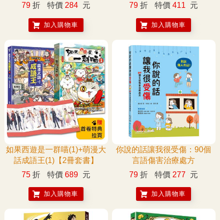
力作，附【首卷特典】拉頁
79
折
特價
284
元
79
折
特價
411
元
加入購物車
加入購物車
如果西遊是一群喵(1)+萌漫大
你說的話讓我很受傷：90個
話成語王(1)【2冊套書】
言語傷害治療處方
75
折
特價
689
元
79
折
特價
277
元
加入購物車
加入購物車