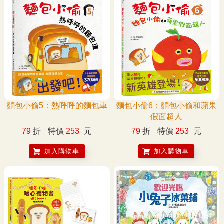
麵包小偷5：熱呼呼的麵包車
麵包小偷6：麵包小偷和蘋果
假面超人
79
折
特價
253
元
79
折
特價
253
元
加入購物車
加入購物車