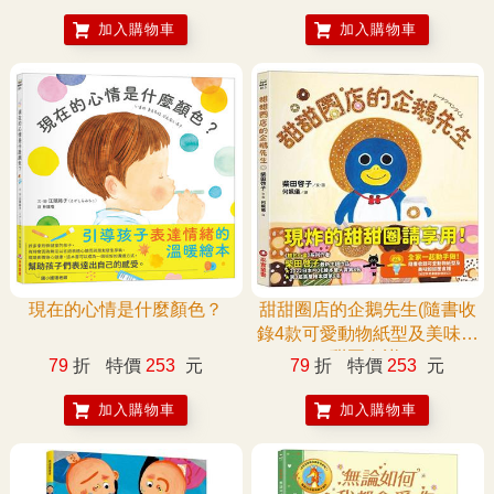
加入購物車
加入購物車
現在的心情是什麼顏色？
甜甜圈店的企鵝先生(隨書收
錄4款可愛動物紙型及美味甜
甜圈食譜)
79
折
特價
253
元
79
折
特價
253
元
加入購物車
加入購物車