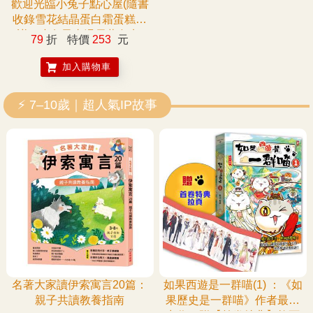
歡迎光臨小兔子點心屋(隨書
收錄雪花結晶蛋白霜蛋糕食
譜＋小兔子去滑雪著色卡)
79
折
特價
253
元
加入購物車
⚡ 7–10歲｜超人氣IP故事
名著大家讀伊索寓言20篇：
如果西遊是一群喵(1) ：《如
親子共讀教養指南
果歷史是一群喵》作者最新