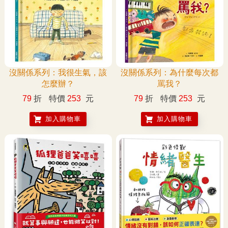
沒關係系列：我很生氣，該
沒關係系列：為什麼每次都
怎麼辦？
罵我？
79
折
特價
253
元
79
折
特價
253
元
加入購物車
加入購物車