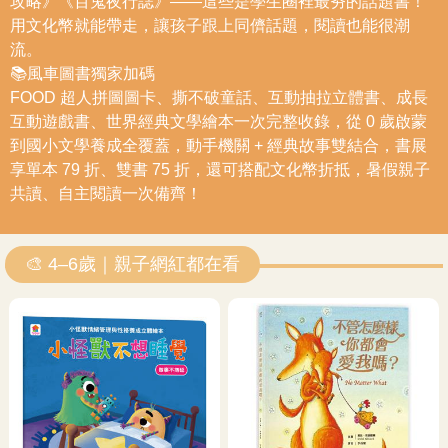
攻略》《百鬼夜行誌》——這些是學生圈裡最夯的話題書！
用文化幣就能帶走，讓孩子跟上同儕話題，閱讀也能很潮
流。
📚風車圖書獨家加碼
FOOD 超人拼圖圖卡、撕不破童話、互動抽拉立體書、成長
互動遊戲書、世界經典文學繪本一次完整收錄，從 0 歲啟蒙
到國小文學養成全覆蓋，動手機關 + 經典故事雙結合，書展
享單本 79 折、雙書 75 折，還可搭配文化幣折抵，暑假親子
共讀、自主閱讀一次備齊！
🎨 4–6歲｜親子網紅都在看