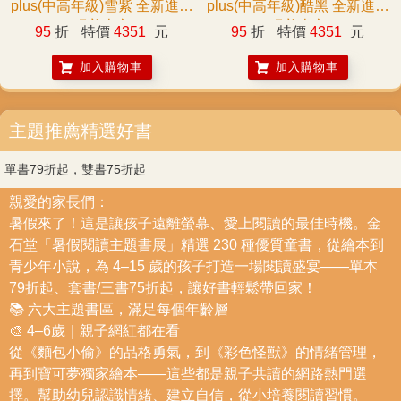
plus(中高年級)雪紫 全新進化
plus(中高年級)酷黑 全新進化
玩美上市
玩美上市
95
折
特價
4351
元
95
折
特價
4351
元
加入購物車
加入購物車
主題推薦精選好書
單書79折起，雙書75折起
親愛的家長們：
暑假來了！這是讓孩子遠離螢幕、愛上閱讀的最佳時機。金
石堂「暑假閱讀主題書展」精選 230 種優質童書，從繪本到
青少年小說，為 4–15 歲的孩子打造一場閱讀盛宴——單本
79折起、套書/三書75折起，讓好書輕鬆帶回家！
📚 六大主題書區，滿足每個年齡層
🎨 4–6歲｜親子網紅都在看
從《麵包小偷》的品格勇氣，到《彩色怪獸》的情緒管理，
再到寶可夢獨家繪本——這些都是親子共讀的網路熱門選
擇。幫助幼兒認識情緒、建立自信，從小培養閱讀習慣。