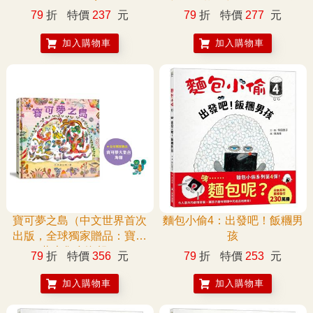
79
折
特價
237
元
79
折
特價
277
元
加入購物車
加入購物車
寶可夢之島（中文世界首次
麵包小偷4：出發吧！飯糰男
出版，全球獨家贈品：寶可
孩
夢大集合海報）
79
折
特價
356
元
79
折
特價
253
元
加入購物車
加入購物車