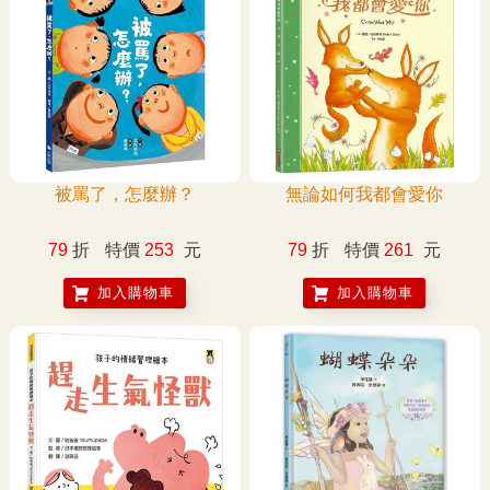
被罵了，怎麼辦？
無論如何我都會愛你
79
折
特價
253
元
79
折
特價
261
元
加入購物車
加入購物車