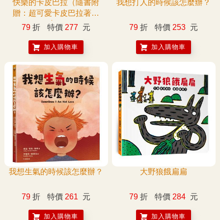
快樂的卡皮巴拉（隨書附
我想打人的時候該怎麼辦？
贈：超可愛卡皮巴拉著色
畫）
79
折
特價
277
元
79
折
特價
253
元
加入購物車
加入購物車
我想生氣的時候該怎麼辦？
大野狼餓扁扁
79
折
特價
261
元
79
折
特價
284
元
加入購物車
加入購物車