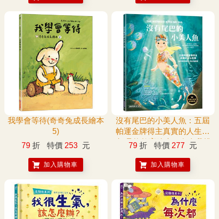
我學會等待(奇奇兔成長繪本
沒有尾巴的小美人魚：五屆
5)
帕運金牌得主真實的人生故
事(品格教育繪本：向自我挑
79
折
特價
253
元
79
折
特價
277
元
戰)
加入購物車
加入購物車