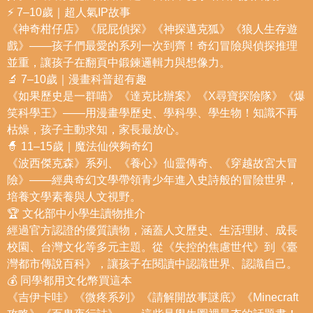
⚡ 7–10歲｜超人氣IP故事
《神奇柑仔店》《屁屁偵探》《神探邁克狐》《狼人生存遊
戲》——孩子們最愛的系列一次到齊！奇幻冒險與偵探推理
並重，讓孩子在翻頁中鍛鍊邏輯力與想像力。
🔬 7–10歲｜漫畫科普超有趣
《如果歷史是一群喵》《達克比辦案》《X尋寶探險隊》《爆
笑科學王》——用漫畫學歷史、學科學、學生物！知識不再
枯燥，孩子主動求知，家長最放心。
🧙 11–15歲｜魔法仙俠夠奇幻
《波西傑克森》系列、《養心》仙靈傳奇、《穿越故宮大冒
險》——經典奇幻文學帶領青少年進入史詩般的冒險世界，
培養文學素養與人文視野。
🏆 文化部中小學生讀物推介
經過官方認證的優質讀物，涵蓋人文歷史、生活理財、成長
校園、台灣文化等多元主題。從《失控的焦慮世代》到《臺
灣都市傳說百科》，讓孩子在閱讀中認識世界、認識自己。
💰 同學都用文化幣買這本
《吉伊卡哇》《微疼系列》《請解開故事謎底》《Minecraft