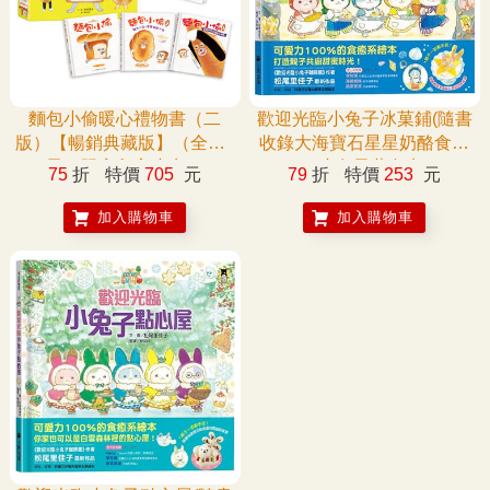
麵包小偷暖心禮物書（二
歡迎光臨小兔子冰菓鋪(隨書
版）【暢銷典藏版】（全套3
收錄大海寶石星星奶酪食譜
冊＋限定留言小卡）
＋小兔子著色卡)
75
折
特價
705
元
79
折
特價
253
元
加入購物車
加入購物車