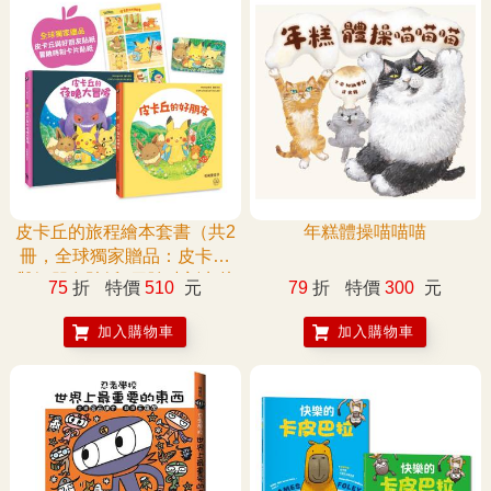
皮卡丘的旅程繪本套書（共2
年糕體操喵喵喵
冊，全球獨家贈品：皮卡丘
與好朋友貼紙+冒險時刻卡片
75
折
特價
510
元
79
折
特價
300
元
貼紙）
加入購物車
加入購物車