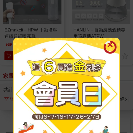
EZmakeit－HPW 手動增壓
HANLIN－自動感應酒精專
連續超細噴霧瓶
用噴霧機ATPW
249
998
特價
元
特價
元
529
1980
加入購物車
加入購物車
家電 > 全部商品
共計
2
筆， 頁數
1
/1
篩選
排序
圖片
條列