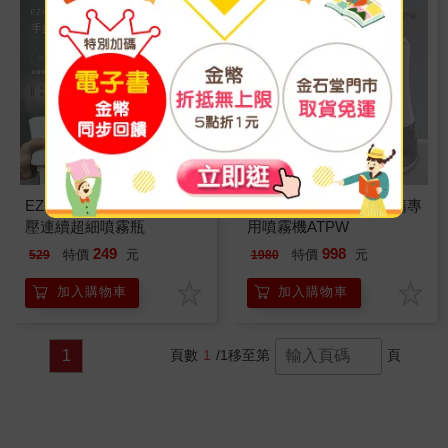
EZmakeit－HPW 手動增
HANLIN－自動感應酒精專
壓連續超細噴霧瓶
用噴霧機ATPW
249
998
特價
元
特價
元
529
1980
加入購物車
加入購物車
1
頁數
1
/1
移至第
頁