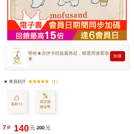
呀哈★吉伊卡哇旋風再起，精選周邊看過
加購
來
★
會員好評
★★★★★（1）
寫評價
喜歡+1
賺金幣
140
7
折
元
200
元