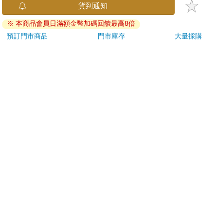
已拆封之個人衛生用品。（如：內衣褲、刮鬍刀、除毛
刀…等）
若非上列種類商品，均享有到貨7天的猶豫期（含例假
日）。
辦理退換貨時，商品（組合商品恕無法接受單獨退貨）必須
是您收到商品時的原始狀態（包含商品本體、配件、贈品、
保證書、所有附隨資料文件及原廠內外包裝…等），請勿直
接使用原廠包裝寄送，或於原廠包裝上黏貼紙張或書寫文
字。
退回商品若無法回復原狀，將請您負擔回復原狀所需費用，
嚴重時將影響您的退貨權益。
貨到通知