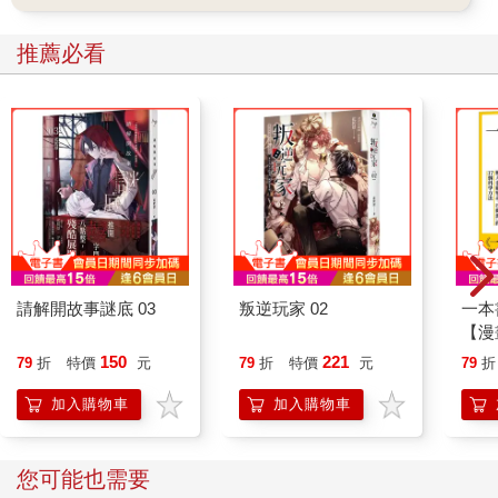
推薦必看
請解開故事謎底 03
叛逆玩家 02
一本
【漫
行動
150
221
79
折
特價
元
79
折
特價
元
79
折
開關
「行
加入購物車
加入購物車
學方
您可能也需要