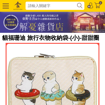
0
貓福珊迪 旅行衣物收納袋-(小)-甜甜圈