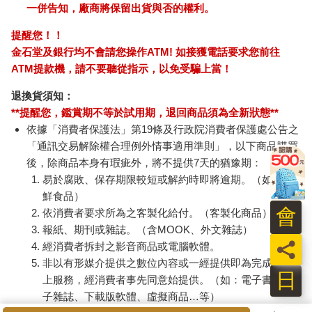
一併告知，廠商將保留出貨與否的權利。
提醒您！！
金石堂及銀行均不會請您操作ATM! 如接獲電話要求您前往
ATM提款機，請不要聽從指示，以免受騙上當！
退換貨須知：
**提醒您，鑑賞期不等於試用期，退回商品須為全新狀態**
依據「消費者保護法」第19條及行政院消費者保護處公告之
「通訊交易解除權合理例外情事適用準則」，以下商品購買
後，除商品本身有瑕疵外，將不提供7天的猶豫期：
易於腐敗、保存期限較短或解約時即將逾期。（如：生
鮮食品）
會
依消費者要求所為之客製化給付。（客製化商品）
報紙、期刊或雜誌。（含MOOK、外文雜誌）
員
經消費者拆封之影音商品或電腦軟體。
非以有形媒介提供之數位內容或一經提供即為完成之線
日
上服務，經消費者事先同意始提供。（如：電子書、電
子雜誌、下載版軟體、虛擬商品…等）