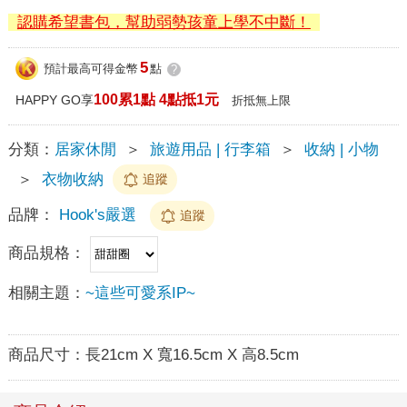
認購希望書包，幫助弱勢孩童上學不中斷！
5
預計最高可得金幣
點
?
100累1點 4點抵1元
HAPPY GO享
折抵無上限
分類：
居家休閒
＞
旅遊用品 | 行李箱
＞
收納 | 小物
＞
衣物收納
追蹤
品牌：
Hook's嚴選
追蹤
商品規格：
相關主題：
~這些可愛系IP~
商品尺寸：
長21cm X 寬16.5cm X 高8.5cm