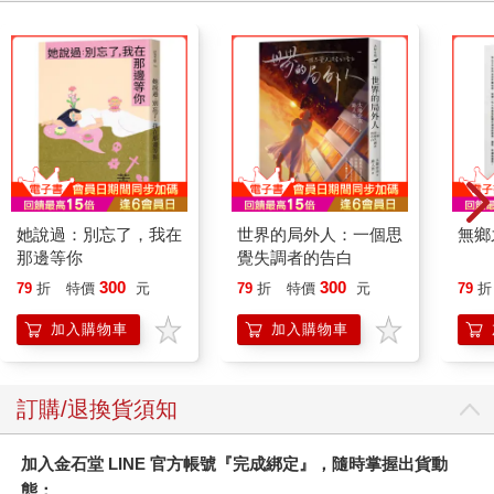
她說過：別忘了，我在
世界的局外人：一個思
無鄉
那邊等你
覺失調者的告白
300
300
79
折
特價
元
79
折
特價
元
79
折
加入購物車
加入購物車
訂購/退換貨須知
加入金石堂 LINE 官方帳號『完成綁定』，隨時掌握出貨動
態：