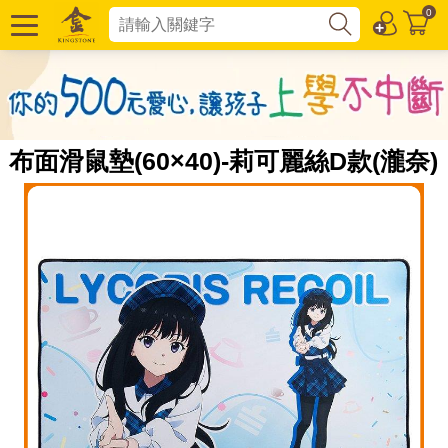
0
布面滑鼠墊(60×40)-莉可麗絲D款(瀧奈)