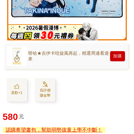
呀哈★吉伊卡哇旋風再起，精選周邊看過
加購
來
寫評價
喜歡+1
賺金幣
580
元
認購希望書包，幫助弱勢孩童上學不中斷！