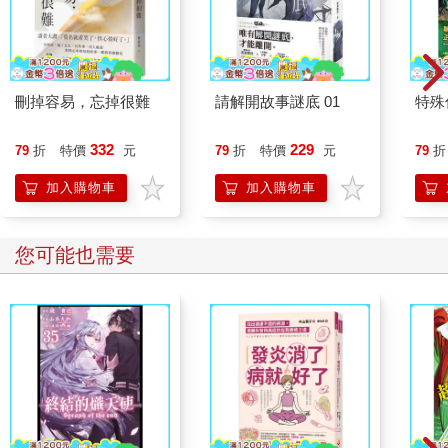
刪掉容易，忘掉很難
請解開故事謎底 01
特殊傳
332
229
79
折
特價
元
79
折
特價
元
79
折
加入購物車
加入購物車
您可能也需要