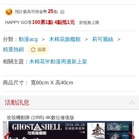
25
預計最高可得金幣
點
?
100累1點 4點抵1元
HAPPY GO享
折抵無上限
分類：
動漫acg
＞
木棉花旗艦館
＞
莉可麗絲
＞
精選熱銷
追蹤
相關主題：
木棉花🌸動漫周邊新上架
商品尺寸：
寬60cm X 高40cm
活動訊息
攻殼機動隊 (1995) 4K數位修復版