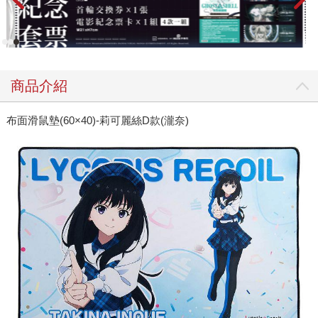
商品介紹
布面滑鼠墊(60×40)-莉可麗絲D款(瀧奈)