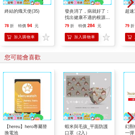
終結的熾天使(35)
發炎消了，病就好了：
超速通
找出健康不適的根源，
遠離失智與癌症的自我
94
284
78
折
特價
元
79
折
特價
元
79
折
療癒之道
加入購物車
加入購物車
您可能會喜歡
【hereu】hero專屬替
蝦米與毛孩_平面防護
幻獸
換電池
口罩（2入）
一彈 