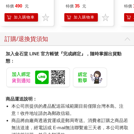
Pal
490
35
特價
元
特價
元
特價
盒）
加入購物車
加入購物車
訂購/退換貨須知
加入金石堂 LINE 官方帳號『完成綁定』，隨時掌握出貨動
態：
商品運送說明：
本公司所提供的產品配送區域範圍目前僅限台灣本島。注
意！收件地址請勿為郵政信箱。
商品將由廠商透過貨運或是郵局寄送。消費者訂購之商品若
無法送達，經電話或 E-mail無法聯繫逾三天者，本公司將取