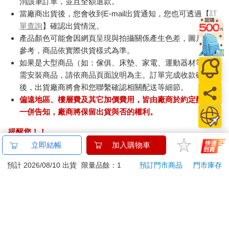
消該筆訂單，並且全額退款。
當廠商出貨後，您會收到E-mail出貨通知，您也可透過【
訂
單查詢
】確認出貨情況。
產品顏色可能會因網頁呈現與拍攝關係產生色差，圖片僅供
參考，商品依實際供貨樣式為準。
如果是大型商品（如：傢俱、床墊、家電、運動器材等）及
需安裝商品，請依商品頁面說明為主。訂單完成收款確認
後，出貨廠商將會和您聯繫確認相關配送等細節。
偏遠地區、樓層費及其它加價費用，皆由廠商於約定配送時
一併告知，廠商將保留出貨與否的權利。
提醒您！！
金石堂及銀行均不會請您操作ATM! 如接獲電話要求您前往
立即結帳
加入購物車
ATM提款機，請不要聽從指示，以免受騙上當！
預計 2026/08/10 出貨
限量品餘：1
預訂門市商品
門市庫存
退換貨須知：
**提醒您，鑑賞期不等於試用期，退回商品須為全新狀態**
依據「消費者保護法」第19條及行政院消費者保護處公告之
「通訊交易解除權合理例外情事適用準則」，以下商品購買
後，除商品本身有瑕疵外，將不提供7天的猶豫期：