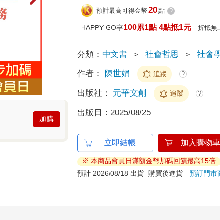
20
預計最高可得金幣
點
?
100累1點 4點抵1元
HAPPY GO享
折抵無
分類：
中文書
＞
社會哲思
＞
社會
作者：
陳世娟
追蹤
?
出版社：
元華文創
追蹤
?
出版日：
2025/08/25
加購
立即結帳
加入購物車
※ 本商品會員日滿額金幣加碼回饋最高15倍
預計 2026/08/18 出貨
購買後進貨
預訂門市