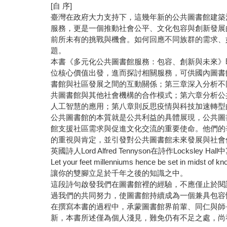
[自 序]
臺灣在政府大力支持下，這幾年新的公共圖書館建築
服務，更是一個推動社會公平、文化包容與創新發展
前所未有的挑戰與機會。如何回應不同族群的需求、
題。
本書《多元化公共圖書館服務：包容、創新與未來》即
位核心價值出發，進而探討相關服務，可供國內圖書
書館與社區發展之間的互動關係；第三章深入分析不
共圖書館與其他社會機構的合作模式；第六章分析公
人工智慧的應用；第八章則反思疫情與科技加速轉型
公共圖書館的本質就是公共利益的具體展現，公共圖
館支援社區需求與促進文化交流的重要使命。他們的
的重視與肯定，並引發對公共圖書館未來發展與社會
英國詩人Lord Alfred Tennyson在詩作Locksley Hal
Let your feet millenniums hence be set in midst of kn
讓你的雙腳立足於千年之後的知識之中。
這段詩句啟發我們在圖書館裡的經驗，不應僅止於閱
過我們的共同努力，使圖書館持續成為一個兼具包容
在撰寫本書的過程中，承蒙圖書館界前輩、同仁與師
新，本書所述僅為個人淺見，難免仍有不足之處，尚