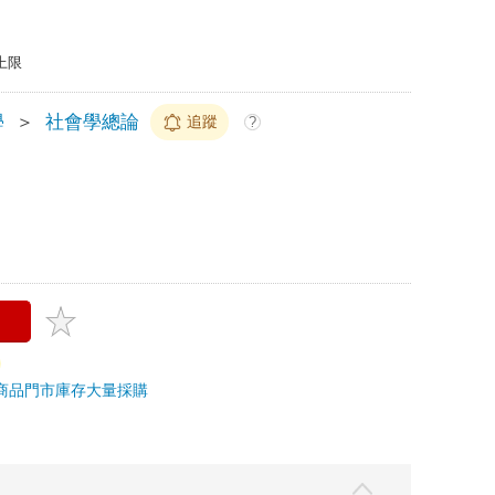
上限
學
＞
社會學總論
追蹤
?
商品
門市庫存
大量採購