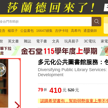
圭吾
楊双子
公益書包
16647續集
吉伊卡哇
高希均
通靈藥師
路邊攤新作
馬斯克
玩具總動員5
超慢跑
館
英文書
雜誌
電子書
文具
玩具親子
3C電玩
家
多元化公共圖書館服務：
Diversifying Public Library Services
Development
410
79
折
元
520
元
認購希望書包，幫助弱勢孩童上學不