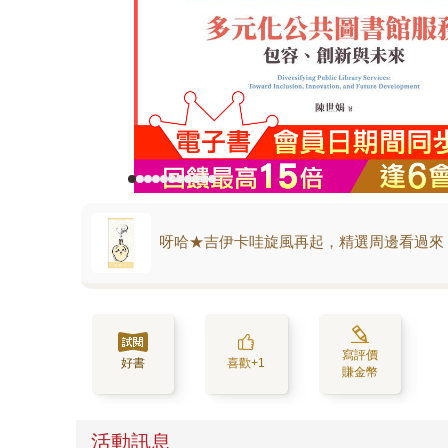
呀哈★吉伊卡哇旋風再起，精選周邊看過來
寫評價
好書
喜歡+1
賺金幣
活動訊息