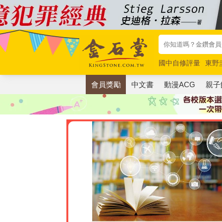
國中自修評量
東野
唯紅花綻放
奧德賽
會員獎勵
中文書
動漫ACG
親子