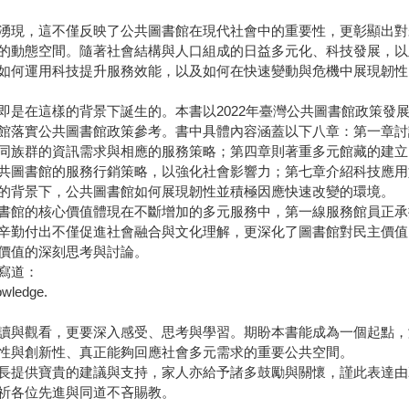
湧現，這不僅反映了公共圖書館在現代社會中的重要性，更彰顯出對
的動態空間。隨著社會結構與人口組成的日益多元化、科技發展，以
如何運用科技提升服務效能，以及如何在快速變動與危機中展現韌性
是在這樣的背景下誕生的。本書以2022年臺灣公共圖書館政策發展
館落實公共圖書館政策參考。書中具體內容涵蓋以下八章：第一章討
同族群的資訊需求與相應的服務策略；第四章則著重多元館藏的建立
共圖書館的服務行銷策略，以強化社會影響力；第七章介紹科技應用
的背景下，公共圖書館如何展現韌性並積極因應快速改變的環境。
書館的核心價值體現在不斷增加的多元服務中，第一線服務館員正承
辛勤付出不僅促進社會融合與文化理解，更深化了圖書館對民主價值
價值的深刻思考與討論。
l中寫道：
owledge.
讀與觀看，更要深入感受、思考與學習。期盼本書能成為一個起點，
性與創新性、真正能夠回應社會多元需求的重要公共空間。
長提供寶貴的建議與支持，家人亦給予諸多鼓勵與關懷，謹此表達由
祈各位先進與同道不吝賜教。