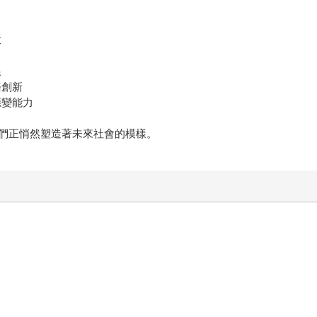
求
線
務創新
應變能力
們正悄然塑造著未來社會的模樣。