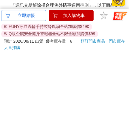
「通訊交易解除權合理例外情事適用準則」，以下商品購買
的感受，僅僅次於禪定。而我非要到了那全然忘我的境地，才算
後，除商品本身有瑕疵外，將不提供7天的猶豫期：
是真正在寫作，否則就只是在掙扎，在苦做而已。一旦寫完了，
立即結帳
加入購物車
易於腐敗、保存期限較短或解約時即將逾期。（如：生
我不會去閱讀它，不會去做任何改動。我直接把文稿交給編輯去
閱讀，更正，加個逗點，除去分節號等等。當它被整理好了，送
鮮食品）
※ FUNY冰晶渦輪手持製冷風扇全站加購價$490
回到我面前，我會把它先擱在一邊。老實說，有時候我覺得去讀
依消費者要求所為之客製化給付。（客製化商品）
※ Q版企鵝安全隨身警報器全站不限金額加購價$99
自己所寫的書是件苦差事，因為我感覺像是從來沒見過它，得要
報紙、期刊或雜誌。（含MOOK、外文雜誌）
預計 2026/08/11 出貨
參考庫存量：6
預訂門市商品
門市庫存
重新去學習、去記憶它的內容。任何我寫的書或文章，假如你抽
經消費者拆封之影音商品或電腦軟體。
大量採購
出其中一段文字來問我、考我，我是答不上來的。因為我已經不
非以有形媒介提供之數位內容或一經提供即為完成之線
再認識它。寫完了，就是完成了。如此而已。
上服務，經消費者事先同意始提供。（如：電子書、電
子雜誌、下載版軟體、虛擬商品…等）
已拆封之個人衛生用品。（如：內衣褲、刮鬍刀、除毛
刀…等）
若非上列種類商品，均享有到貨7天的猶豫期（含例假
日）。
辦理退換貨時，商品（組合商品恕無法接受單獨退貨）必須
是您收到商品時的原始狀態（包含商品本體、配件、贈品、
保證書、所有附隨資料文件及原廠內外包裝…等），請勿直
接使用原廠包裝寄送，或於原廠包裝上黏貼紙張或書寫文