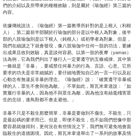
們的介紹以及所帶來的種種效驗，則是屬於《瑜伽經》第三篇的
內容。
依據傳統說法，《瑜伽經》第一篇教導所針對的是上根人（利根
人），第二篇前半部關於行瑜伽的部分是以中根人為對象，後半
部的八肢瑜伽則是以下根人（鈍根人）或初學者為對象。但是，
我們在細讀之下就會發現，像八肢瑜伽中任何一肢的功法，要練
出成果且收到效驗，真是談何容易。以第一肢的夜摩（yamas）
法為例，它為我們列出了修行人一定要遵守的五條戒律。其中第
一條就是「非暴」，要戒禁任何暴力的行為、言語、心意。它所
要求的功夫是非常細膩的，要仔細地覺知自己的一言一行以及起
心動念有無違反非暴的理念。《瑜伽經》說：「確實遵守非暴戒
律的人，眾生不會與他為敵。」不單如此，斯瓦米韋達說：「如
實履行非暴的人，因為他不與眾生為敵，因為他沒有絲毫殘害眾
生的念頭，連鳥獸都不會走避他。」
非暴不只是不殺生那麼簡單，非暴是要做到不傷生。不殺生，只
是最起碼的要求而已。但是，即便不殺生，也不如我們想像中那
麼容易就做得到，更何況在有些情況之下，我們無可避免地會面
臨殺生的道德困境。因此，斯瓦米韋達舉出了一系列的故事及情