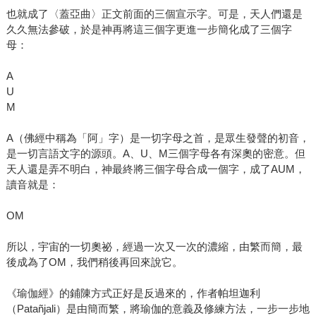
也就成了〈蓋亞曲〉正文前面的三個宣示字。可是，天人們還是
久久無法參破，於是神再將這三個字更進一步簡化成了三個字
母：
A
U
M
A（佛經中稱為「阿」字）是一切字母之首，是眾生發聲的初音，
是一切言語文字的源頭。A、U、M三個字母各有深奧的密意。但
天人還是弄不明白，神最終將三個字母合成一個字，成了AUM，
讀音就是：
OM
所以，宇宙的一切奧祕，經過一次又一次的濃縮，由繁而簡，最
後成為了OM，我們稍後再回來說它。
《瑜伽經》的鋪陳方式正好是反過來的，作者帕坦迦利
（Patañjali）是由簡而繁，將瑜伽的意義及修練方法，一步一步地