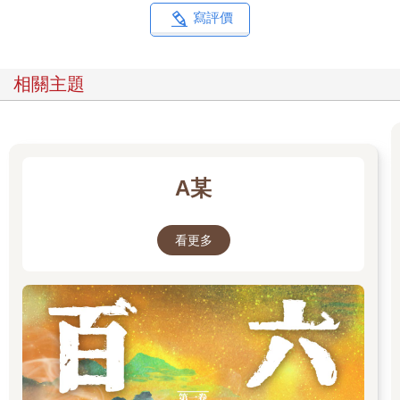
展尤其做了大量的工作。
寫評價
此外，每一個哲學門派對於該如何解釋本門的經，各有自己的一
套規矩。但是，很多現代的翻譯者就沒受過這方面的訓練，他們
相關主題
在翻譯經文的時候，往往毫不依循這些解經的規矩。在古代，只
有受過自己哲學門派的嚴格訓練，學習過解經規矩的人，才有資
格為「經」撰寫釋論。
還有一點需要認識的是這些經典的時間問題。印度的經典幾乎沒
A某
有一部能夠被確認出它們成書的年代。這是因為印度自有一套截
然不同的紀元體系，那種紀元的時間跨度對於一般西方人士而
言，是完全無法思議的。直到一個世紀以前，大多數西方學者還
看更多
認為人類的歷史最多只有五千年，他們認為這個星球乃至於整個
宇宙的歷史也不長。
相較之下，一般印度的婆羅門哲學家，他們在從小所生長的環境
中，就被訓練要用「劫」（kalpa）的觀念來思考時間。每一個劫
的循環，從形成到毀滅，有億萬年之久。與此相關的是永恆智慧
的觀念。舉例而言，他們認為《吠陀》是在當今這一個劫形成的
時候所得到的天啟智慧。當今這一個劫，是在距今19億7294萬9