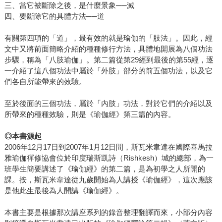
三、當它被斷除之後，是什麼景象──滅
四、要斷除它的具體方法──道
有關第四項的「道」，最有效的就是瑜伽的「肢法」。因此，經
文中又將前面簡略介紹的種種修行方法，具體地開展為八個功法
步驟，稱為「八肢瑜伽」。第二篇從第29經到最後的第55經，逐
一介紹了這八個功法中屬於「外肢」部分的前五個功法，以及它
們各自所能帶來的效驗。
至於後面的三個功法，屬於「內肢」功法，對於它們的介紹以及
所帶來的種種效驗，則是《瑜伽經》第三篇的內容。
◎
本書源起
2006年12月17日到2007年1月12日間，斯瓦米韋達在國際喜馬拉
雅瑜伽禪修協會位於印度瑞斯凱詩（Rishkesh）城的總部，為一
班學生簡要講述了《瑜伽經》的第二篇，是為初學之人所開的
課。按，斯瓦米韋達從九歲開始為人講授《瑜伽經》，這次應該
是他此生最後為人開講《瑜伽經》。
本書主要是根據那次講座系列的錄音整理翻譯而來，小部分內容