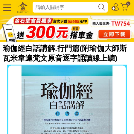
0
瑜伽經白話講解.行門篇(附瑜伽大師斯
瓦米韋達梵文原音逐字誦讀線上聽)