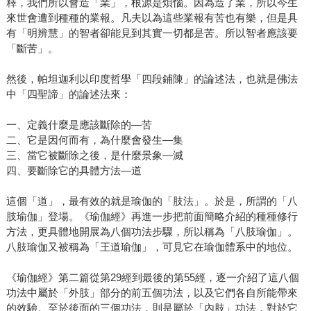
釋，我們所以會造「業」，根源是煩惱。因為造了業，所以今生
來世會遭到種種的業報。凡夫以為這些業報有苦也有樂，但是具
有「明辨慧」的智者卻能見到其實一切都是苦。所以智者應該要
「斷苦」。
然後，帕坦迦利以印度哲學「四段鋪陳」的論述法，也就是佛法
中「四聖諦」的論述法來：
一、定義什麼是應該斷除的—苦
二、它是因何而有，為什麼會發生—集
三、當它被斷除之後，是什麼景象—滅
四、要斷除它的具體方法—道
這個「道」，最有效的就是瑜伽的「肢法」。於是，所謂的「八
肢瑜伽」登場。《瑜伽經》再進一步把前面簡略介紹的種種修行
方法，更具體地開展為八個功法步驟，所以稱為「八肢瑜伽」。
八肢瑜伽又被稱為「王道瑜伽」，可見它在瑜伽體系中的地位。
《瑜伽經》第二篇從第29經到最後的第55經，逐一介紹了這八個
功法中屬於「外肢」部分的前五個功法，以及它們各自所能帶來
的效驗。至於後面的三個功法，則是屬於「內肢」功法，對於它