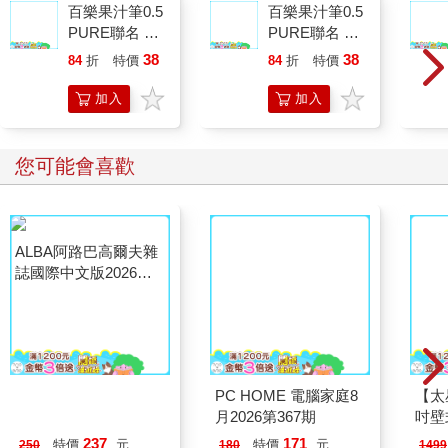
百樂果汁筆0.5
百樂果汁筆0.5
PURE聯名 檸
PURE聯名 麝
威亞薩所寫的釋論本身，幾乎就是一部經。這也是所有瑞悉共同
檬(限量)
香葡萄(限量)
的作風，他們總是言簡意賅。簡潔文字後面所蘊藏的訊息量極
38
38
84
折
特價
元
84
折
特價
元
大，只有已經證悟之人才能完全理解。因此，後世就有必要為威
加入
加入
亞薩的釋論而做釋論，然後又有為這些釋論再做解釋的種種註
購物
購物
釋，有人收集種種釋論、註釋而成的集註等等。
車
車
您可能會喜歡
我的那套《釋論》，在寫作的時候是把所有收集到的梵文釋論
全部放在面前，把它們綜合在一起，列出各個作者所同意的觀
點，融合不同的觀點。最後的產物是將一切有助於我們理解經文
的觀點和註解，都放在同一句經的正文之後。
印度傳統中有種所謂的「考證」的學問，那是一種特殊的學院式
工具，用來評定某段文字是否有缺漏還是無缺，全文的作者是同
一人還是不同的人。還有一些規則是據以研究文字的風格等等。
這些在做釋論的時候都要用到。根據印度傳統解經的科判規則，
每一本經的文字都必須包含四個主題才算完整，就是：定義、段
類、行法、成果。這些我們以前介紹過，為了加深各位的印象，
ALBA阿路巴高爾夫雜
PC HOME 電腦家庭8
【太
所以再說一次。
誌國際中文版2026第
月2026第367期
吋壁
140期8月
機)
237
171
特價
元
特價
元
250
180
1499