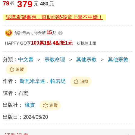
379
79
折
元
480
元
認購希望書包，幫助弱勢孩童上學不中斷！
15
預計最高可得金幣
點
?
100累1點 4點抵1元
HAPPY GO享
折抵無上限
分類：
中文書
＞
宗教命理
＞
其他宗教
＞
其他宗教
追蹤
作者：
斯瓦米韋達．帕若堤
追蹤
譯者：
石宏
出版社：
橡實
追蹤
出版日：
2024/05/20