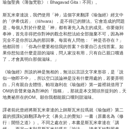
瑜伽聖典《薄伽梵歌》﹝Bhagavad Gita﹞不同）。
斯瓦米韋達說，我們使用「神」這個字來翻譯《瑜伽經》經文中
的「伊希伐若」（īśhvara），是不得已的辦法。它會造成的問題
是，每個人對於什麼是「神」都有著先入為主的成見。你要做到
奉神，首先非得把你對神的觀念和想法給全部拋棄不可，因為神
完全不是你所以為的那回事。每當有人問他：「神是否存在？」
他都回答：「你為什麼要相信我的答案？你要自己去找答案。如
果你想知道什麼是甜的滋味，問人家沒有用，只有自己親口嚐過
了，才會真明白那個滋味。」
《瑜伽經》所談的神是無相的，無法以言語文字來形容，是「說
似一物即不中」，所以空口談論神是沒有什麼用處的，若要弄明
白，只有親自去體悟。帕坦迦利在《瑜伽經》第一篇裡就借用了
OM的音聲來做為對神的「指稱」，那就是本文開頭所提到的，天
地奧祕所在的OM。願你我都能親口嚐到甜滋味。
譯者前此曾經將斯瓦米韋達的上師斯瓦米拉瑪就《瑜伽經》第二
篇的授課紀錄翻譯為中文《鼻尖上的覺知》一書（原書名為《修
行：開悟之道》）。不同之處在於，本書是斯瓦米韋達在「講
經」，而另一本則是斯瓦米拉瑪在「說法」。讀者不妨對照參