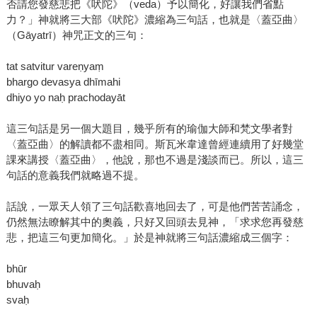
否請您發慈悲把《吠陀》（veda）予以簡化，好讓我們省點
力？」神就將三大部《吠陀》濃縮為三句話，也就是〈蓋亞曲〉
（Gāyatrī）神咒正文的三句：
tat satvitur vareṇyaṃ
bhargo devasya dhīmahi
dhiyo yo naḥ prachodayāt
這三句話是另一個大題目，幾乎所有的瑜伽大師和梵文學者對
〈蓋亞曲〉的解讀都不盡相同。斯瓦米韋達曾經連續用了好幾堂
課來講授〈蓋亞曲〉，他說，那也不過是淺談而已。所以，這三
句話的意義我們就略過不提。
話說，一眾天人領了三句話歡喜地回去了，可是他們苦苦誦念，
仍然無法瞭解其中的奧義，只好又回頭去見神，「求求您再發慈
悲，把這三句更加簡化。」於是神就將三句話濃縮成三個字：
bhūr
bhuvaḥ
svaḥ