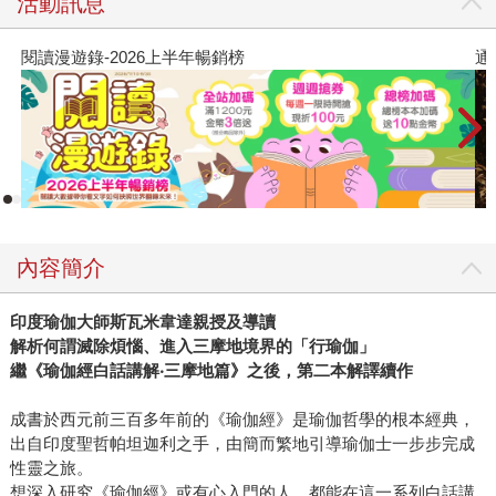
活動訊息
錄-2026上半年暢銷榜
通靈藥師的處
內容簡介
印度瑜伽大師斯瓦米韋達親授及導讀
解析何謂滅除煩惱、進入三摩地境界的「行瑜伽」
繼《瑜伽經白話講解
‧
三摩地篇》之後，第二本解譯續作
成書於西元前三百多年前的《瑜伽經》是瑜伽哲學的根本經典，
出自印度聖哲帕坦迦利之手，由簡而繁地引導瑜伽士一步步完成
性靈之旅。
想深入研究《瑜伽經》或有心入門的人，都能在這一系列白話講