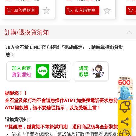
《瑜伽經》中的定義經文，主要是第一篇第2經。當然，在整部經
裡還有別的定義經句，但是只有這一句是為整個瑜伽之學下了一
加入購物車
加入購物車
個總的定義。至於段類，是在將這門學問給予分段分類。《瑜伽
經》最主要的分類是將三摩地分為兩類：有智三摩地、非智三摩
地。行法就是方法、手段，在《瑜伽經》最主要的行法就是八肢
訂購/退換貨須知
瑜伽，也就是我們在本書所要介紹的。成果則是得解脫，就是
《瑜伽經》第四篇的最後一句經所說的「獨寂」。
加入金石堂 LINE 官方帳號『完成綁定』，隨時掌握出貨動
態：
任何一部經的作者也必須要在經文開頭的文字中，陳述四個「相
應」，四個約束的理據：主題、目的、弟子的資格，以及這三者
和經文的關係。《瑜伽經》的主題當然是瑜伽以及它的種類、分
段、方法、成果。《瑜伽經》的目的是獨寂（解脫、證悟本
我）。學習《瑜伽經》的弟子必須具備的「資質」是，必須要有
「求知欲」， 還必須要有「求解脫欲」，所以不只是想求這個系
提醒您！！
統的知識智慧，還要具有求解脫的決心。前者稱為「求知者」，
金石堂及銀行均不會請您操作ATM! 如接獲電話要求您前往
後者稱為「求解脫者」。兩個資質都具備之人，稱為「資足
ATM提款機，請不要聽從指示，以免受騙上當！
者」。這些「相應」彼此之間的關係，我們必須瞭然於心，才算
是準備好了，算是有了正確的態度來開始學習《瑜伽經》。
退換貨須知：
**提醒您，鑑賞期不等於試用期，退回商品須為全新狀態**
我可以告訴你，當我在寫《釋論》的時候，啊，那可是一種狂喜
依據「消費者保護法」第19條及行政院消費者保護處公告之
的經驗。我完全不想被打攪，不想發生任何中斷。那種全然忘我