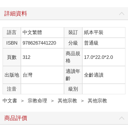
果不參考一些解釋的論述，或者不結合其他的經句，就很難明白
每句經本身的意義。
詳細資料
在遠古時代，弟子要住在上師的道院，每天坐在上師跟前學習經
文。古法的學習有四個步驟。第一步是「聽聞」，然後是「沉
語言
中文繁體
裝訂
紙本平裝
思」、「禪修細思」、實證。當弟子坐在上師面前時，他必須要
完全不動，保持一個姿勢上完整堂課。他的注意力要集中，絲毫
ISBN
9786267441220
分級
普通級
不可中斷，身體任何一個部分只要稍微一動就表示分心，當即會
受到上師的斥責。因為弟子的心念是在禪定中鍛鍊出來的，他們
商品規
頁數
312
17.0*22.0*2.0
的記憶力敏銳，通常只需要聽一遍或兩遍，就能夠記住經文。然
格
後，他們自己會去找個地方坐下，或者是樹下，或者是自己的茅
屋中，或者在河邊的石上，或者在每日晨間祭祀的火壇旁，開始
適讀年
出版地
台灣
全齡適讀
做「自習」的功夫（這個名詞在《瑜伽經》出現過三次：第二篇
齡
的第1、32、44經），背誦所學到的經文。
注音
級別
這種學習方式不只適用於「經」的文體，也適用於其他學問的典
中文書
＞
宗教命理
＞
其他宗教
＞
其他宗教
籍。因為「經」的文字非常精練簡短，寫經的老師在教正文的時
候，也會順便對經文加以解釋論述，或者加進一些必要的字句，
將前後經句連貫起來。後來，就演變成一套專門解讀經文的經
商品評價
文，成為「解經之經」，文法學者，如解讀《吠陀》經典的「彌
曼沙」哲派，以及講邏輯之學的「正理」哲派，對這門學問的開