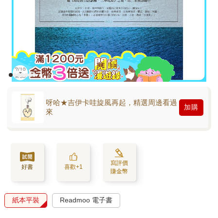
呀哈★吉伊卡哇旋風再起，精選周邊看過
加購
來
寫評價
好書
喜歡+1
賺金幣
紙本平裝
Readmoo 電子書