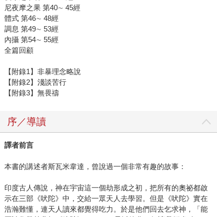
尼夜摩之果 第40∼ 45經
體式 第46∼ 48經
調息 第49∼ 53經
內攝 第54∼ 55經
全篇回顧
【附錄1】非暴理念略說
【附錄2】淺談苦行
【附錄3】無畏禱
序／導讀
譯者前言
本書的講述者斯瓦米韋達，曾說過一個非常有趣的故事：
印度古人傳說，神在宇宙這一個劫形成之初，把所有的奧祕都啟
示在三部《吠陀》中，交給一眾天人去學習。但是《吠陀》實在
浩瀚難懂，連天人讀來都覺得吃力。於是他們回去乞求神，「能