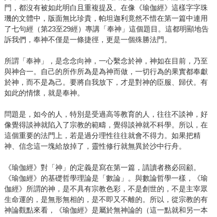
門，都沒有被如此明白且重複提及。在像《瑜伽經》這樣字字珠
璣的文體中，版面無比珍貴，帕坦迦利竟然不惜在第一篇中連用
了七句經（第23至29經）專講「奉神」這個題目。這都明顯地告
訴我們，奉神不僅是一條捷徑，更是一個殊勝法門。
所謂「奉神」，是念念向神，一心繫念於神，神如在目前，乃至
與神合一。自己的所作所為是為神而做，一切行為的果實都奉獻
於神，而不是為己。要將自我放下，才是對神的臣服、歸伏。有
如此的情懷，就是奉神。
問題是，如今的人，特別是受過高等教育的人，往往不談神，好
像覺得談神就陷入了宗教的範疇，覺得談神就不科學。所以，在
這個重要的法門上，若是過分理性往往就會不得力。如果把精
神、信念這一塊給放掉了，靈性修行就無異於沙中行舟。
《瑜伽經》對「神」的定義是寫在第一篇，請讀者務必回顧。
《瑜伽經》的基礎哲學理論是「數論」。與數論哲學一樣，《瑜
伽經》所謂的神，是不具有宗教色彩，不是創世的，不是主宰眾
生命運的，是無形無相的，是不即又不離的。所以，從宗教的有
神論觀點來看，《瑜伽經》是屬於無神論的（這一點就和另一本