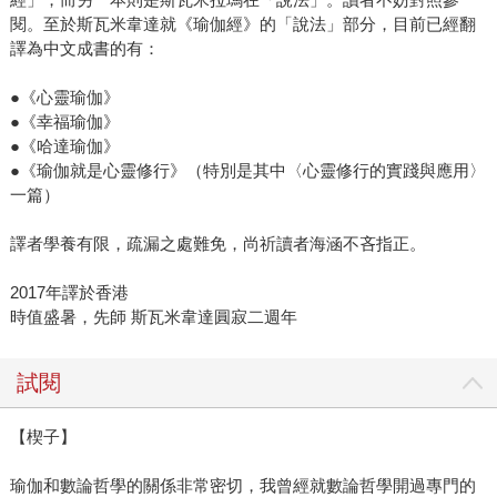
閱。至於斯瓦米韋達就《瑜伽經》的「說法」部分，目前已經翻
譯為中文成書的有：
●《心靈瑜伽》
●《幸福瑜伽》
●《哈達瑜伽》
●《瑜伽就是心靈修行》（特別是其中〈心靈修行的實踐與應用〉
一篇）
譯者學養有限，疏漏之處難免，尚祈讀者海涵不吝指正。
2017年譯於香港
時值盛暑，先師 斯瓦米韋達圓寂二週年
試閱
【楔子】
瑜伽和數論哲學的關係非常密切，我曾經就數論哲學開過專門的