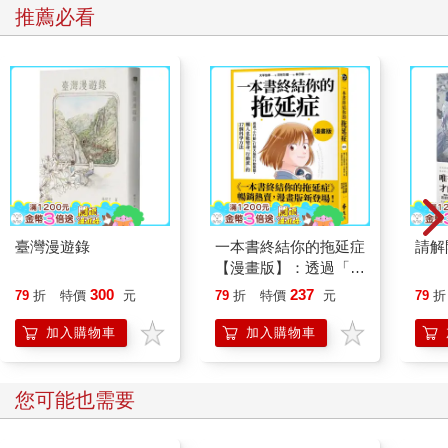
者將某一門學問發揚光大的人。這種學問並不是那種以邏輯思考
推薦必看
而得出來的推論，是由內在證悟得來的直覺智慧。雖然不是由理
性思辨而來，但它也需要禁得起理性邏輯的考驗。這樣的人物，
就是瑞悉。如此一位瑞悉，是人中之至尊，被奉為絕對無上的權
威。這種權威被視為是本來如此、當然如此。他們所說的話本身
就是真理，毋庸、也無法證明，是不證而自證的，是可以用來引
證別的學問是否成立（譯按，這並非宗教式的信仰，而是一種心
靈取向，請每位行者自行決定取捨）。
幾百年來，為瑜伽之道著書立說的人士中，比較有名望的大概只
有十二人左右，而其中又只有帕坦迦利和威亞薩才被公認為具有
瑞悉的地位。既然是已經徹悟的大師，他們彼此的見解應該是完
臺灣漫遊錄
一本書終結你的拖延症
請解
全不可能有絲毫抵觸的。那麼為什麼不同的瑞悉要創立不同的派
【漫畫版】：透過「小
別？這是另一個題目，在我出版的《釋論》中已經簡要地交代過
行動」打開大腦的行動
300
237
79
折
特價
元
79
折
特價
元
79
折
了，而且和這次的主題無關，就略過不提。
開關，懶人也能變身
「行動派」的37個科
加入購物車
加入購物車
學方法
自古以來，研讀《瑜伽經》的人，往往會把帕坦迦利所寫的經本
正文和威亞薩所寫的釋論合起來視為一個文本。我在前面提過，
「經」的文字本身是讀不明白的。要讀明白就一定得：(1)懂得自
您可能也需要
己傳承解經的規則，所以可以用經來解經，以及(2)加上補充的字
句來理清經句之間的脈絡關係。