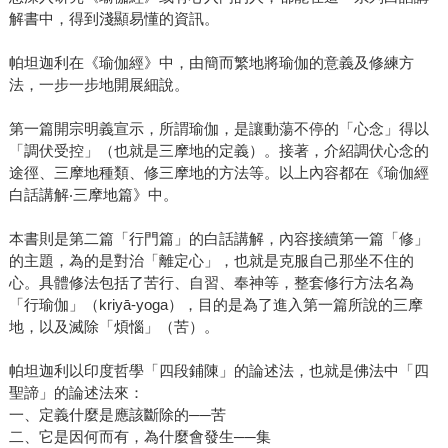
解書中，得到淺顯易懂的資訊。
帕坦迦利在《瑜伽經》中，由簡而繁地將瑜伽的意義及修練方
法，一步一步地開展細說。
第一篇開宗明義宣示，所謂瑜伽，是讓動蕩不停的「心念」得以
「調伏受控」（也就是三摩地的定義）。接著，介紹調伏心念的
途徑、三摩地種類、修三摩地的方法等。以上內容都在《瑜伽經
白話講解‧三摩地篇》中。
本書則是第二篇「行門篇」的白話講解，內容接續第一篇「修」
的主題，為的是對治「離定心」，也就是克服自己那坐不住的
心。具體修法包括了苦行、自習、奉神等，整套修行方法名為
「行瑜伽」（kriyā-yoga），目的是為了進入第一篇所說的三摩
地，以及滅除「煩惱」（苦）。
帕坦迦利以印度哲學「四段鋪陳」的論述法，也就是佛法中「四
聖諦」的論述法來：
一、定義什麼是應該斷除的──苦
二、它是因何而有，為什麼會發生──集