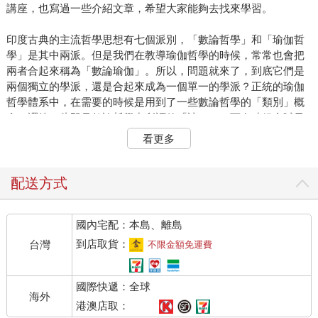
講座，也寫過一些介紹文章，希望大家能夠去找來學習。
印度古典的主流哲學思想有七個派別，「數論哲學」和「瑜伽哲
學」是其中兩派。但是我們在教導瑜伽哲學的時候，常常也會把
兩者合起來稱為「數論瑜伽」。所以，問題就來了，到底它們是
兩個獨立的學派，還是合起來成為一個單一的學派？正統的瑜伽
哲學體系中，在需要的時候是用到了一些數論哲學的「類別」概
念（譯按，此即是數論哲學中所謂的「諦」），而有時候會賦予
不同的意義，或者做些增減，但基本的類別是大致相同的。
看更多
例如，不論數論哲學或瑜伽哲學，都視「苦」為一個至為重要的
問題。不過，數論基本上還是一個哲學體系，瑜伽則是一個實修
配送方式
的體系。所以我們說，瑜伽相對上是一種「應用」哲學，因此它
會把凡是能夠應用在實踐的東西都包括在內。
國內宅配：本島、離島
印度傳統的經典，有許多是屬於「經」的文體。「經」這個梵文
到店取貨：
台灣
不限金額免運費
字（譯按，佛經中也譯音為「修多羅」，但是佛經的「經」的文
體，又和此處所稱的「經」不同）常常被翻譯成英文的「箴言」
國際快遞：全球
（aphorism）。但是，所謂「箴言」，應該是每句都自成一格，
海外
每句箴言的意義是毋庸解釋就能明白的。但是「經」則不同，如
港澳店取：