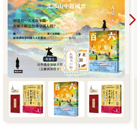
千多年以前開始的。但是，這同一個《吠陀》，在前面一個劫，
再前面的一個劫，所有之前的過去劫，都曾經過天啟而有。而在
下一個劫，再下一個劫，所有下一個的未來劫，都也會再度得到
天啟而有。
從無窮盡到無窮盡，在那些劫的循環之中，每一次的世界形成之
初，這些經典就會經由天啟，透過某位同名或異名的「瑞悉」將
它流傳出來。所以，在我們當前這個已經有19億7294萬9千多年
的劫之中，在這樣的時間跨度裡，多個十萬年、少個十萬年，是
很普通的事，也就根本不可能確定帕坦迦利、威亞薩究竟是哪個
年代的人。不幸的是，如今大多數的印度學者全盤接受了西方的
史觀來紀年，把整個時間體系壓縮為區區數千年，實在令人感到
頹喪。在如今主流學術界的影響下，我們只好將自己已經有二十
億年文明的那股自豪感給嚥下去，心不由衷地說，也許，嗯，也
許帕坦迦利和威亞薩是在2500年前寫下了這些典籍。
我們提到「瑞悉」這個名詞（譯按，古代佛經中也譯為「仙
人」，意思是「見者」）。所謂瑞悉，不單是一位已經開悟了的
大師，更是能夠領受天啟智慧的導體。他既是一位已經證得解脫
的大師，也是能以自己內在所證悟到的智慧來創立一門學問，或