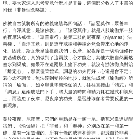
境，要大家深入思考究竟什麼才是非暴，這個部分收入了本書的
附錄〈非暴理念略說〉。
佛教自古就將所有的教義總賅為四句話：「諸惡莫作，眾善奉
行，自淨其意，是諸佛教。」「諸惡莫作」就是八肢瑜伽第一肢
的夜摩法戒律，「眾善奉行」是第二肢的尼夜摩（niyamas）法
善律，「自淨其意」則是遵守戒律和善律必然會帶來心地的淨
化。因此，斯瓦米韋達提醒我們，夜摩、尼夜摩是一切瑜伽修行
的基礎所在，真的做到了這兩肢，心才能定，其他六肢自然而然
會水到渠成。如果不在這兩肢上痛下功夫，就沒有辦法徹底對治
「離定心」，那麼儘管體式、調息的功夫再好，心還是會不定；
若心念不調伏，無法達到受控的地步，就無法成就《瑜伽經》所
謂的「瑜伽」。如今舉世學習瑜伽的人，往往直接由「體式」和
「調息」這兩肢法門下手，將大量的時間和精力耗在體式和調息
上，而疏忽了夜摩、尼夜摩的功夫，是習練瑜伽者需要反思的一
個現象。
關於夜摩、尼夜摩，它們的重點是在一頭一尾。斯瓦米韋達提醒
我們，《瑜伽經》把「非暴」和「奉神」分別放在第一和第十
條，是有一定道理的。所有十條的戒律和善律，都源自於非暴，