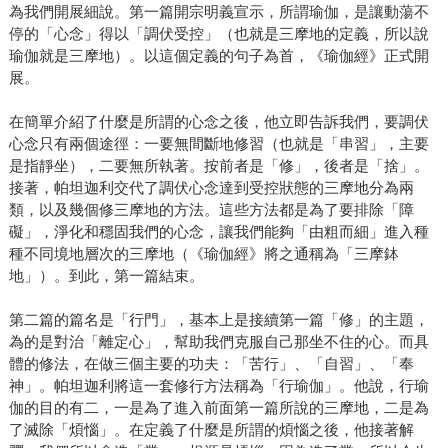
為我們開展細說。第一篇開宗明義宣示，所謂瑜伽，是讓動蕩不
停的「心念」得以「調伏受控」（也就是三摩地的定義，所以說
瑜伽就是三摩地）。以這個定義的句子為首，《瑜伽經》正式開
展。
在簡單介紹了什麼是所謂的心念之後，他立即告訴我們，要調伏
心念只有兩個途徑：一要無間斷地修習（也就是「串習」，主要
是指靜坐），二要無所執著。按前者是「修」，後者是「捨」。
接著，帕坦迦利交代了調伏心念達到受控狀態的三摩地分為兩
類，以及幾個修三摩地的方法。這些方法都是為了要排除「障
礙」，淨化和穩固我們的心念，讓我們能夠「由粗而細」進入種
種不同境地層次的三摩地（《瑜伽經》將之通稱為「三摩鉢
地」）。到此，第一篇結束。
第二篇的篇名是「行門」，基本上是接續第一篇「修」的主題，
為的是對治「離定心」，幫助我們克服自己那坐不住的心。而具
體的修法，在做三個主要的功夫：「苦行」、「自習」、「奉
神」。帕坦迦利將這一套修行方法稱為「行瑜伽」。他說，行瑜
伽的目的有二，一是為了進入前面第一篇所說的三摩地，二是為
了滅除「煩惱」。在定義了什麼是所謂的煩惱之後，他接著解