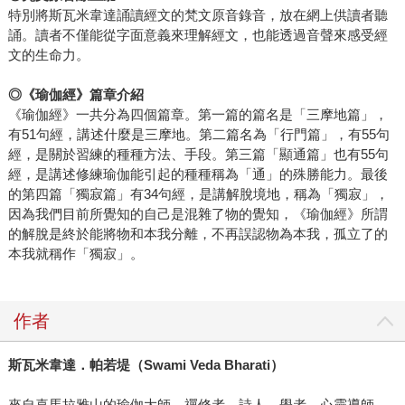
特別將斯瓦米韋達誦讀經文的梵文原音錄音，放在網上供讀者聽
誦。讀者不僅能從字面意義來理解經文，也能透過音聲來感受經
文的生命力。
◎
《瑜伽經》篇章介紹
《瑜伽經》一共分為四個篇章。第一篇的篇名是「三摩地篇」，
有51句經，講述什麼是三摩地。第二篇名為「行門篇」，有55句
經，是關於習練的種種方法、手段。第三篇「顯通篇」也有55句
經，是講述修練瑜伽能引起的種種稱為「通」的殊勝能力。最後
的第四篇「獨寂篇」有34句經，是講解脫境地，稱為「獨寂」，
因為我們目前所覺知的自己是混雜了物的覺知，《瑜伽經》所謂
的解脫是終於能將物和本我分離，不再誤認物為本我，孤立了的
本我就稱作「獨寂」。
作者
斯瓦米韋達．帕若堤（
Swami Veda Bharati
）
來自喜馬拉雅山的瑜伽大師、禪修者、詩人、學者、心靈導師。