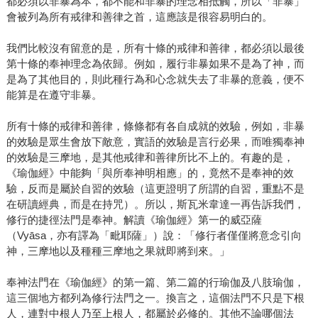
都必須以非暴為本，都不能和非暴的理念相抵觸，所以「非暴」
會被列為所有戒律和善律之首，這應該是很容易明白的。
我們比較沒有留意的是，所有十條的戒律和善律，都必須以最後
第十條的奉神理念為依歸。例如，履行非暴如果不是為了神，而
是為了其他目的，則此種行為和心念就失去了非暴的意義，便不
能算是在遵守非暴。
所有十條的戒律和善律，條條都有各自成就的效驗，例如，非暴
的效驗是眾生會放下敵意，實語的效驗是言行必果，而唯獨奉神
的效驗是三摩地，是其他戒律和善律所比不上的。有趣的是，
《瑜伽經》中能夠「與所奉神明相應」的，竟然不是奉神的效
驗，反而是屬於自習的效驗（這更證明了所謂的自習，重點不是
在研讀經典，而是在持咒）。所以，斯瓦米韋達一再告訴我們，
修行的捷徑法門是奉神。解讀《瑜伽經》第一的威亞薩
（Vyāsa，亦有譯為「毗耶薩」）說：「修行者僅僅將意念引向
神，三摩地以及種種三摩地之果就即將到來。」
奉神法門在《瑜伽經》的第一篇、第二篇的行瑜伽及八肢瑜伽，
這三個地方都列為修行法門之一。換言之，這個法門不只是下根
人，連對中根人乃至上根人，都屬於必修的。其他不論哪個法