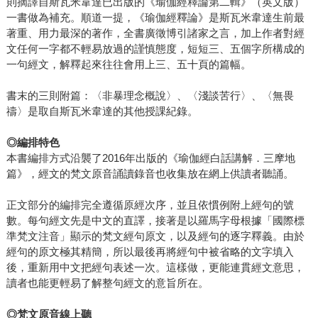
則摘譯自斯瓦米韋達已出版的《瑜伽經釋論第二輯》（英文版）
一書做為補充。順道一提，《瑜伽經釋論》是斯瓦米韋達生前最
著重、用力最深的著作，全書廣徵博引諸家之言，加上作者對經
文任何一字都不輕易放過的謹慎態度，短短三、五個字所構成的
一句經文，解釋起來往往會用上三、五十頁的篇幅。
書末的三則附篇：〈非暴理念概說〉、〈淺談苦行〉、〈無畏
禱〉是取自斯瓦米韋達的其他授課紀錄。
◎
編排特色
本書編排方式沿襲了2016年出版的《瑜伽經白話講解．三摩地
篇》，經文的梵文原音誦讀錄音也收集放在網上供讀者聽誦。
正文部分的編排完全遵循原經次序，並且依慣例附上經句的號
數。每句經文先是中文的直譯，接著是以羅馬字母根據「國際標
準梵文注音」顯示的梵文經句原文，以及經句的逐字釋義。由於
經句的原文極其精簡，所以最後再將經句中被省略的文字填入
後，重新用中文把經句表述一次。這樣做，更能連貫經文意思，
讀者也能更輕易了解整句經文的意旨所在。
◎
梵文原音線上聽