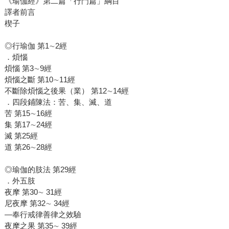
《瑜伽經》第二篇「行門篇」綱目
譯者前言
楔子
◎行瑜伽 第1∼2經
．煩惱
煩惱 第3∼9經
煩惱之斷 第10∼11經
不斷除煩惱之後果（業） 第12∼14經
．四段鋪陳法：苦、集、滅、道
苦 第15∼16經
集 第17∼24經
滅 第25經
道 第26∼28經
◎瑜伽的肢法 第29經
．外五肢
夜摩 第30∼ 31經
尼夜摩 第32∼ 34經
—奉行戒律善律之效驗
夜摩之果 第35∼ 39經