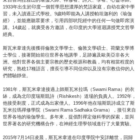
1933年出生於印度一個哲學思想濃厚的梵語家庭，自幼在家中學
習，未入讀過正式學校。9歲時即能為人講授帕坦迦利的《瑜伽
經》，並能應聽眾要求，引用四部吠陀經中的任何一句做即席演
講。14歲起，就廣受各方邀請，在印度的大學巡迴講授梵文哲學
經典。
斯瓦米韋達先後獲得倫敦文學學士、倫敦文學碩士、荷蘭文學博
士學位，接著開始前往世界各地講學，足跡遍及歐美亞非各大
洲。他對世界各個主要宗教的歷史根源和教義，均有相當程度的
研究，熟稔17種語言，擅長引導不同信仰以及沒有宗教信仰的人
們體驗靜坐。
1981年，斯瓦米韋達接過上師斯瓦米拉瑪（Swami Rama）的衣
缽，成為北印度瑞斯凱詩（Rishikesh）道場的負責人。1992年，
他接受剃度，正式成為出家僧人。1996年他在瑞斯凱詩成立了斯
瓦米拉瑪禪修學院（Swami Rama Sadhaka Grama），接引來自
世界各地的瑜伽學生。多年來，提倡對禪定做科學的探索，並與
世界著名的研究機構合作，在神經生理學領域進行了大量實驗。
2015年7月14日凌晨，斯瓦米韋達在印度學院中安詳離世，回歸