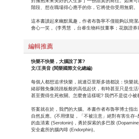
對擁抱未來美好的人生多了一份踏實的嚮往。如果可
階段、想在職場得心應手的你，它將使你受用無窮。 
這本書讀起來幽默風趣，作者布魯寧不僅能夠以簡潔
會心一笑 。(李秀慧 ，台睿生物科技董事；花旗證券
編輯推薦
快樂不快樂，大腦說了算?
文/王美音 (閱樂國際文化總編)
每個人都想追求快樂，就連亞里斯多德都說：快樂就
緒卻難免像蹺蹺板般的高低起伏，有時甚至只是生活
甚至覺得生死攸關。怎麼會這樣呢? 我們不是從小被
答案就在於，我們的大腦。本書作者布魯寧博士指出
自然反應。(不用懷疑，「不被注意」絕對有害生存
的血清素 (Serotonin)，勇於探索的多巴胺 (Do
安全處所的腦內啡 (Endorphin)。