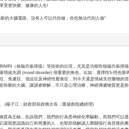
享受更快樂、健康的人生!
的新的大腦電路。沒有人可以代你做，你也無法代別人做”
）和MRI（核磁共振掃描）等技術的出現，尤其是功能性核磁共振掃
著情緒失調 (mood disorder) 很重要的角色。比如，選擇性5-羥色胺再攝取抑制劑
用來治療憂鬱症、焦慮症、強迫症及神經性厭食症，到今天還是情緒失控藥
造快樂的大腦。讓讀者瞭解，不只是心理治療，神經傳遞物質更是扮
 (楊子江；財政部前政務次長；匯揚創投總經理)
物質為主軸，告訴我們，我們的行為受神經化學驅動，而我們可以透
它讓我更認識自己和周遭的人，也幫助我解讀人際關係行為背後的奧