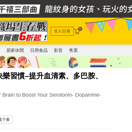
0
登入/註冊
電
居家休閒
日用食品
影音
售票
快樂習慣–提升血清素、多巴胺、
r Brain to Boost Your Serotonin- Dopamine-
 電子書