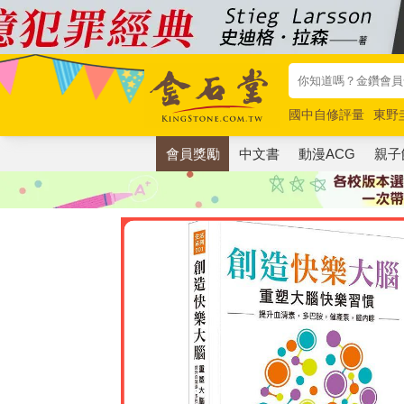
國中自修評量
東野
唯紅花綻放
奧德賽
會員獎勵
中文書
動漫ACG
親子