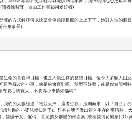
以，我非常希望在更年輕時就能讀到這本書；我很熱切地想把這本書
(讀者徐智薇，自由工作和藝術愛好者)
易懂的方式解釋何以快樂會像蹺蹺板般的上上下下，她對人性的洞察
前任董事長)
是生命的意義和目標，也是人類生存的整體目標。但令大多數人困惑
裡雞毛蒜皮的小事，像是約會遲到啦、髮型不好看，或是你做簡報時
教導要心胸寬大，不要為小事情煩惱嗎?
，我們的大腦經過「物競天擇，適者生存」法則而來，以「自己」的
–想想無助的小嬰兒就知道了)。只有在我們做出符合生存的事情時，
pamine)，愛護子女、配偶，甚至擴及群體的催產素 (或稱愛情荷爾蒙) (