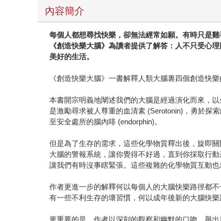
內容簡介
每個人都想尋找快樂，卻無法經常如願。有時只是雞
《創造快樂大腦》為讀者提供了解答：人不只受心理
美好的生活。
《創造快樂大腦》一書解釋人類大腦裏四個創造快樂
本書開宗明義地闡述我們的大腦是經過演化而來，以
是激勵尋求被人尊重的血清素 (Serotonin)，勇於
至安全處所的腦內啡 (endorphin)。
但是為了生存的需求，這些化學物質釋出後，旋即關
大腦的警報系統，讓你覺得不好過，直到你採取行動
讓我們有時沒事瞎緊張。這些複雜的化學物質互動也
作者更進一步的解釋何以每個人的大腦快樂路徑都不
有一些不利生存的壞習慣，何以成年後新的大腦快樂
更重要的是，作者以深刻的觀察和幽默的口吻，舉出