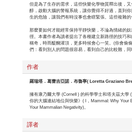
但是為了生存的需求，這些快樂化學物質釋出後，又
醇，啟動大腦的警報系統，讓你覺得不好過，直到你
生的危險，讓我們有時沒事也會瞎緊張。這些複雜的
那麼要如何才能經常保持平靜快樂，不淪為情緒的奴
徑。本書作者為讀者提出了各種建立新路徑的技巧和
稱奇，時而醍醐灌頂，更多時候會心一笑。(你會偷偷
們：看到別人的問題很容易，看到自己的比較難，同
作者
羅瑞塔．葛蕾吉亞諾．布魯寧( Loretta Graziano Breu
擁有康乃爾大學 (Cornell ) 的科學學士和塔夫
你的大腦連結地位與快樂》( I，Mammal: Why Your Bra
Your Mammalian Negativity)。
譯者