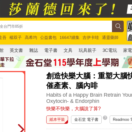
圭吾
楊双子
高希均
公益書包
16647續集
吉伊卡哇
通靈藥師
路邊攤新作
馬斯克
玩具總動員5
超慢跑
館
英文書
雜誌
電子書
文具
玩具親子
3C電玩
家
創造快樂大腦：重塑大腦
催產素、腦內啡
Habits of a Happy Brain Retrain You
Oxytocin- & Endorphin
快樂不快樂，大腦說了算?
?
紙本平裝
金石堂 電子書
Readmoo