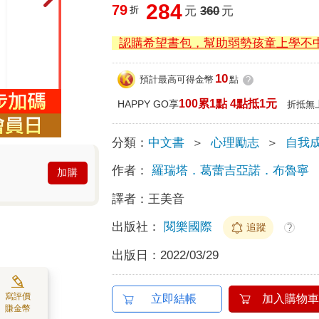
284
79
折
元
360
元
認購希望書包，幫助弱勢孩童上學不
10
預計最高可得金幣
點
?
100累1點 4點抵1元
HAPPY GO享
折抵無
分類：
中文書
＞
心理勵志
＞
自我
作者：
羅瑞塔．葛蕾吉亞諾．布魯寧
加購
譯者：
王美音
出版社：
閱樂國際
追蹤
?
出版日：
2022/03/29
寫評價
立即結帳
加入購物車
賺金幣