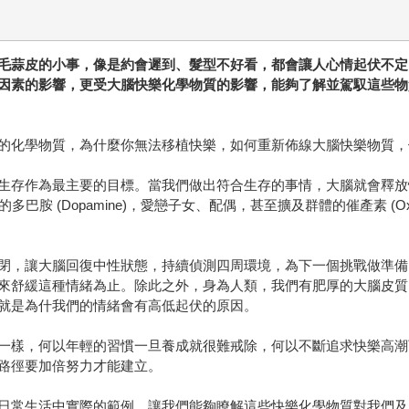
毛蒜皮的小事，像是約會遲到、髮型不好看，都會讓人心情起伏不定
因素的影響，更受大腦快樂化學物質的影響，能夠了解並駕馭這些物
的化學物質，為什麼你無法移植快樂，如何重新佈線大腦快樂物質，
生存作為最主要的目標。當我們做出符合生存的事情，大腦就會釋放
探索的多巴胺 (Dopamine)，愛戀子女、配偶，甚至擴及群體的催產素 (
閉，讓大腦回復中性狀態，持續偵測四周環境，為下一個挑戰做準備
來舒緩這種情緒為止。除此之外，身為人類，我們有肥厚的大腦皮質
就是為什我們的情緒會有高低起伏的原因。
一樣，何以年輕的習慣一旦養成就很難戒除，何以不斷追求快樂高潮可
路徑要加倍努力才能建立。
日常生活中實際的範例，讓我們能夠瞭解這些快樂化學物質對我們及