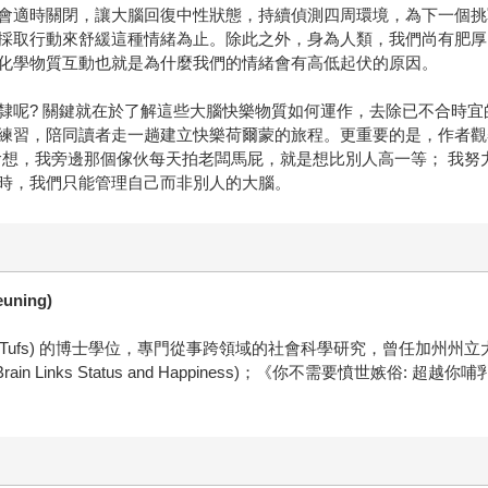
會適時關閉，讓大腦回復中性狀態，持續偵測四周環境，為下一個挑
採取行動來舒緩這種情緒為止。除此之外，身為人類，我們尚有肥厚
化學物質互動也就是為什麼我們的情緒會有高低起伏的原因。
隸呢? 關鍵就在於了解這些大腦快樂物質如何運作，去除已不合時
練習，陪同讀者走一趟建立快樂荷爾蒙的旅程。更重要的是，作者觀
想，我旁邊那個傢伙每天拍老闆馬屁，就是想比別人高一等； 我努力
時，我們只能管理自己而非別人的大腦。
ning)
茲大學 (Tufs) 的博士學位，專門從事跨領域的社會科學研究，曾任加州
in Links Status and Happiness)；《你不需要憤世嫉俗: 超越你哺乳