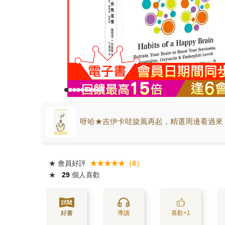
呀哈★吉伊卡哇旋風再起，精選周邊看過來
★
會員好評
★★★★★（8）
★
29
個人喜歡
好書
導讀
喜歡+1