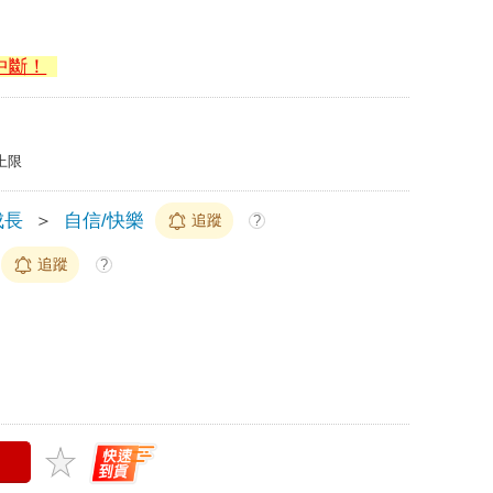
中斷！
上限
成長
＞
自信/快樂
追蹤
?
追蹤
?