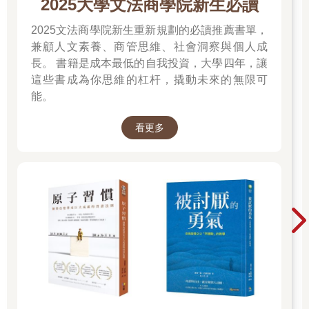
2025大學文法商學院新生必讀
心理學有一句話叫做「模糊容忍度」（Tolerance of
2025文法商學院新生重新規劃的必讀推薦書單，
Ambiguity）。
兼顧人文素養、商管思維、社會洞察與個人成
如同字面所示，意指一個人容忍模糊的程度。其實「模糊容
長。 書籍是成本最低的自我投資，大學四年，讓
忍度」正是判斷認知發展是否成熟的重要指標。
這些書成為你思維的杠杆，撬動未來的無限可
「模糊容忍度」究竟是什麼意思呢？
能。
兒童與成人的差別在於是否懂得「拿捏」。
例如，今天眼前出現最喜歡的食物，吃到一定程度便停下來
的是成人，吃到肚子痛的則是兒童。
看更多
父母明白子女尚未成熟，因此不會把藥物等這類適量能夠帶
來健康、過量則會成為毒藥的東西，放在兒童能夠隨手取得的地
方；或是會教導子女「危險的東西絕對不要放進嘴裡」。
動物也是一樣。
大自然當中有許多植物吃一點點能治癒疾病，大量攝取卻會
毒害身體。大家或許有點難以想像，不過動物會把這類植物視為
「毒藥」。因為牠們沒有「適量」、「拿捏」等概念，一旦認定
是毒藥，就會灌輸後代這種概念。
換句話說，人類在尚未成熟之際，秉持非黑即白的觀念比較
方便，相對來說也比較輕鬆簡單。
不過，認知發展隨著成長而日益成熟，逐漸了解除了黑與白