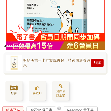
呀哈★吉伊卡哇旋風再起，精選周邊看過
加購
來
寫評價
好書
喜歡+1
賺金幣
?
紙本平裝
金石堂 電子書
Readmoo 電子書