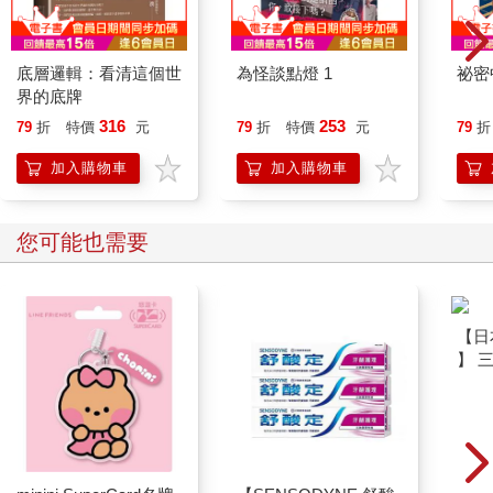
底層邏輯：看清這個世
為怪談點燈 1
祕密
界的底牌
316
253
79
折
特價
元
79
折
特價
元
79
折
加入購物車
加入購物車
您可能也需要