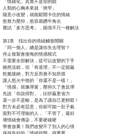
「情緒化」其實不是你的錯
人類的心胸本來就「狹窄」
隨意小改變，就能鬆開卡住的情緒
愈努力壓抑，愈容易鑽牛角尖
嘗試「多方思考」，困境不只一種解法
第1章 找出你的情緒觸發開關
「同一個人」總是讓你失去理智？
停止複製會後悔的情感模式
不需要全部解決，從可以改變的下手
雖然沒錯，但「有道理」不一定能贏
乾脆接納，對方反而會不知所措
讓人怒火中燒的「你還不是一樣！」
「情感」就像彈簧，壓抑久了會反彈
先說「你說得對」，比吵贏更省力
退一步不是輸，是為了讓自己更輕鬆！
對方未必有惡意，你卻可能一肚子氣
面對不可理喻的人，「不管了」最好
壞情緒會傳染，不要硬碰硬
學會放棄！我們改變不了別人的心情
保持良好的「情緒狀態」很重要