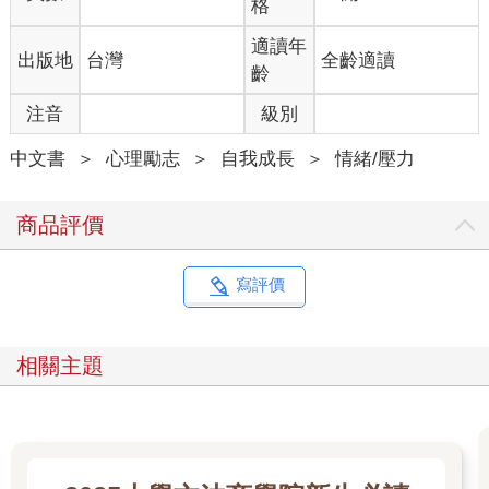
格
人接受自己的判斷，即便他的經驗遠比他人豐富，卻還是比不上
「聽得進意見」的主管更能提出確實的結論。倘若無法海納百
適讀年
出版地
台灣
全齡適讀
川，擁有再優秀的下屬也是枉然。
齡
人際關係也會受到偏見影響。
注音
級別
認知發展幼稚的人習慣以「敵我」來區分周遭，一旦把對方
視為敵人，無論對方提出何種意見，一律反對。即便對方與自己
中文書
＞
心理勵志
＞
自我成長
＞
情緒/壓力
意見相同，仍舊抱持「我絕對不要支持這種傢伙」的心態。
這種看待事物的方式會讓自己愈活愈辛苦。
因為這種人要是遇上以為是盟友的人和自己意見相左，或是
商品評價
自己的意見遭到對方反對，就會立刻認定對方背叛自己，擅自判
定「原來這傢伙也是敵人」。
但是對方根本不做如是想。他贊成是出於認為你的意見好，
寫評價
反對則是覺得你的意見有些地方不對，而不是把你當作敵人或盟
友看待。因此，認知發展幼稚的人在別人眼裡，不過是經常莫名
暴躁的人。
相關主題
簡言之，就是「幼稚」，看起來「和小孩一樣任性」。聽不
進意見或是愛鑽牛角尖的人在他人看來，認知發展毫不成熟。
愈是幼稚，愈無法接納「灰色地帶」