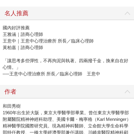
名人推薦
國內好評推薦
王雅涵｜諮商心理師
王意中｜王意中心理治療所 所長／臨床心理師
黃柏嘉｜諮商心理師
「讓思考多些彈性，不再拘泥與執著。四兩撥千金，換來自在好
心情。」
──王意中心理治療所 所長／臨床心理師 王意中
作者
和田秀樹
1960年出生於大阪，東京大學醫學部畢業。曾任東京大學醫學部
附屬醫院精神神經科助理、美國卡爾・梅寧格（Karl Menninger）
精神醫學院國際研究員。現為精神科醫師、立命館大學生命科學
部特任教授、一橋大學經濟學部兼任講師、川崎幸醫院精神科顧