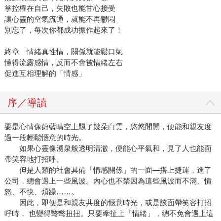
掌控權在自己，失敗也能甘心接受
讓心靈的空氣流通，就能不再鬱悶
別忘了，每次你都成功振作起來了！
終章 情緒真性情，關係就能鬆口氣
懂得流露感情，反而不會被情緒左右
促進互相理解的「情感」
序／導讀
要是心情像蔚藍晴空上飄了幾朵白雲，悠悠閒閒，便能和親友度
過一段輕鬆愜意的時光。
如果心靈像湧泉般透明清澈，便能心平氣和，見了人也能面
帶笑容地打招呼。
但是人類的社會具備「情感關係」的一面—搭上捷運，進了
公司，總會遇上一些風波。內心也不禁因為這些風波而不滿、憤
怒、不快、煩躁……。
因此，即便是和親友共度的愜意時光，或是該面帶笑容打招
呼時， 也變得彆彆扭扭。只要牽扯上「情緒」，總不免會遇上這