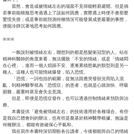
當然，會造成被情緒左右的場面不見得能輕易避開。但是倘
若事前能模擬思考過遇上了該如何因應，實際遇上時便不會那麼
驚慌失措；或是事前能預測何種情況可能發展成更嚴重的事態，
便能冷靜沉著地思考如何因應。
※※※
一般說到被情緒左右，聯想到的都是怒髮衝冠型的人。站在
精神科醫師的角度來看，無法擺脫「不安的情緒」或是「情緒悶
在心裡」，進而一個人煩躁不安、逐漸累積怒氣的類型則是另一
種人。這種人也可能情緒爆發，陷入恐慌。
「恐慌」一詞包括的範圍，從無法因應突發狀況而陷入混
亂，到精神醫學視為「恐慌症」的患者，也就是心跳加快、呼吸
困難，嚴重時甚至會失去意識。
但是，即便是恐慌症發作，也可以透過控制情緒來預防與治
療。
本書提供「避免被情緒左右」的技術適用於各種場合。有些
是我自己體會到的辦法，也有些是奠基於精神醫學根據。無論是
何種辦法， 都能有效確保心平氣和。
我在寫作本書時深切期盼各位讀者，今後都能與自己的情緒