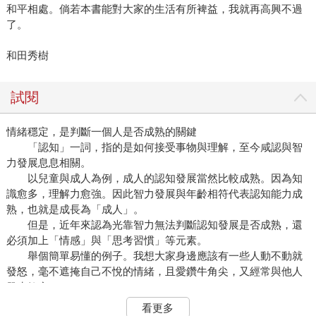
和平相處。倘若本書能對大家的生活有所裨益，我就再高興不過
了。
和田秀樹
試閱
情緒穩定，是判斷一個人是否成熟的關鍵
「認知」一詞，指的是如何接受事物與理解，至今咸認與智
力發展息息相關。
以兒童與成人為例，成人的認知發展當然比較成熟。因為知
識愈多，理解力愈強。因此智力發展與年齡相符代表認知能力成
熟，也就是成長為「成人」。
但是，近年來認為光靠智力無法判斷認知發展是否成熟，還
必須加上「情感」與「思考習慣」等元素。
舉個簡單易懂的例子。我想大家身邊應該有一些人動不動就
發怒，毫不遮掩自己不悅的情緒，且愛鑽牛角尖，又經常與他人
發生衝突。
這種人帶給他人的印象是「孩子氣」。即便是經驗豐富，工
看更多