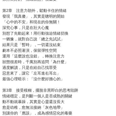
第2章 注意力朝外，鬆動卡住的情緒
發現「我真傻」，其實是聰明的開始
「心中的不安」和現在的你無關！
深究心事，只是在壯大心魔
別想了先動起來！用行動強迫情緒切換
一猶豫，就對自己說「總之先試試」
結果只是「暫時」，一切還沒結束
劇本不必照著演，保留彈性空間
運用「這麼說也沒錯」，轉換注意力
狀態很差時，千萬別再追問「為什麼」
過度解讀，只是在給自己找罪受
惡意來了，讓它「左耳進右耳出」
最強心理暗示：「沒什麼好擔心的」
第3章 接受模糊，擺脫非黑即白的思考陷阱
情緒穩定，是判斷一個人是否成熟的關鍵
動不動就暴躁，其實是心靈還沒長大
愈是幼稚，愈無法接納「灰色地帶」
別讓你的「應該」，成為感情惡化的毒藥