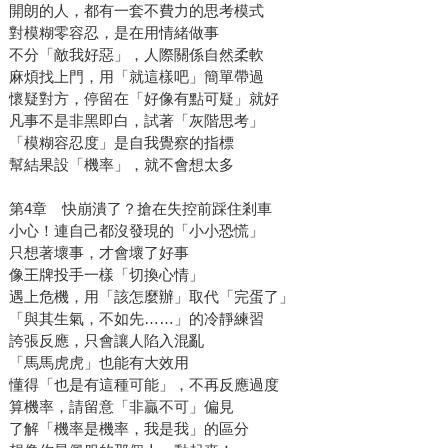
開朗的人，都有一套不費力的思考模式
對模糊零容忍，是在用情緒做事
不分「敵我好惡」，人際關係自然柔軟
麻煩找上門，用「就這樣吧」簡單帶過
懷疑對方，停留在「好像有點可疑」就好
凡事不是非黑即白，試著「灰階思考」
「模糊容忍度」是自我覺察的指標
幫結果設「機率」，就不會想太多
第4章 快崩潰了？搶在失控前踩住剎車
小心！連自己都沒發現的「小小恐慌」
只想著壞事，才會壞了好事
像王牌投手一樣「切換心情」
遇上危機，用「該怎麼辦」取代「完蛋了」
「與其生氣，不如先……」的冷靜練習
誇張反應，只會讓人陷入混亂
「馬馬虎虎」也能有大效用
懂得「也是有這種可能」，不再反應過度
算機率，請留意「非贏不可」偏見
了解「機率是機率，我是我」的區分