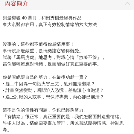
內容簡介
銷量突破 40 萬冊，和田秀樹最經典作品
東大名醫都在用，真正有效控制情緒的六大方法
沒事的，這些都不值得你感情用事！
事情沒那麼嚴重，是情緒讓它變得難受。
試著「馬馬虎虎」地思考，對壞心情「放著不管」，
當你能輕鬆應對情緒，反而能做好真正重要的事。
你是否總讓自己的努力，在最後功虧一簣？
• 趕工中因為一句話火冒三丈，氣到無法繼續？
• 計畫突然變動，瞬間陷入恐慌，差點讓心血泡湯？
• 遇上討厭的人或事，想保持專業，內心卻已崩潰？
這不是你的個性有問題，你也已經夠努力。
「有情緒」很正常，真正重要的是：我們怎麼面對這些情緒。
許多人以為，情緒需要嚴加管理，所以嘗試壓抑情感、控制思
考。