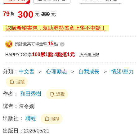
300
79
折
元
380
元
認購希望書包，幫助弱勢孩童上學不中斷！
15
預計最高可得金幣
點
?
100累1點 4點抵1元
HAPPY GO享
折抵無上限
分類：
中文書
＞
心理勵志
＞
自我成長
＞
情緒/壓力
追蹤
作者：
和田秀樹
追蹤
譯者：
陳令嫻
出版社：
聯經
追蹤
出版日：
2026/05/21