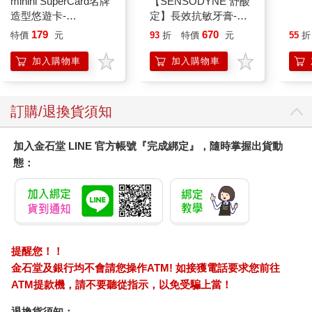
minini SuperCard名牌
【SENSODYNE 舒酸
【日本
造型悠遊卡-
定】長效抗敏牙膏-牙
】 
chonini【受託代銷】
齦護理160gx3入
款人
179
670
特價
元
93
折
特價
元
55
折
髮飾
耳狗
加入購物車
加入購物車
訂購/退換貨須知
加入金石堂 LINE 官方帳號『完成綁定』，隨時掌握出貨動
態：
提醒您！！
金石堂及銀行均不會請您操作ATM! 如接獲電話要求您前往
ATM提款機，請不要聽從指示，以免受騙上當！
退換貨須知：