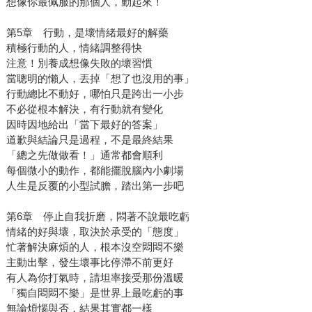
想像你最佩服的那個人，動起來！
第5章 行動，是壞情緒最好的解藥
積極行動的人，情緒調整得快
注意！別養成想像失敗的壞習慣
當聰明的懶人，丟掉「想了也沒用的事」
行動總比不動好，哪怕只是跨出一小步
不必從根本解決，有行動就有變化
因時因地給出「當下最好的答案」
道歉與結論只是過程，不是最終結果
「總之先做做看！」通常都會順利
每個微小的動作，都能擺脫腦內小劇場
人生是反覆的小型試膽，踏出第一步吧
第6章 停止自我折磨，悶著不說最吃虧
情緒的好與壞，取決於承受的「態度」
忙著解決麻煩的人，根本沒空悶悶不樂
主動出擊，發生壞事比停滯不前更好
有人為你打氣時，請坦率接受那份溫暖
「獨自悶悶不樂」是世界上最吃虧的事
無論煩惱與否，結果其實都一樣