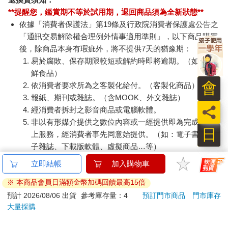
**提醒您，鑑賞期不等於試用期，退回商品須為全新狀態**
依據「消費者保護法」第19條及行政院消費者保護處公告之
「通訊交易解除權合理例外情事適用準則」，以下商品購買
後，除商品本身有瑕疵外，將不提供7天的猶豫期：
易於腐敗、保存期限較短或解約時即將逾期。（如：生
鮮食品）
會
依消費者要求所為之客製化給付。（客製化商品）
報紙、期刊或雜誌。（含MOOK、外文雜誌）
員
經消費者拆封之影音商品或電腦軟體。
非以有形媒介提供之數位內容或一經提供即為完成之線
日
上服務，經消費者事先同意始提供。（如：電子書、電
子雜誌、下載版軟體、虛擬商品…等）
已拆封之個人衛生用品。（如：內衣褲、刮鬍刀、除毛
刀…等）
若非上列種類商品，均享有到貨7天的猶豫期（含例假
日）。
辦理退換貨時，商品（組合商品恕無法接受單獨退貨）必須
是您收到商品時的原始狀態（包含商品本體、配件、贈品、