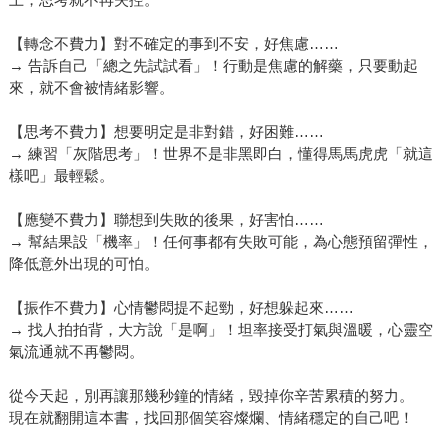
【轉念不費力】對不確定的事到不安，好焦慮……
→ 告訴自己「總之先試試看」！行動是焦慮的解藥，只要動起
來，就不會被情緒影響。
【思考不費力】想要明定是非對錯，好困難……
→ 練習「灰階思考」！世界不是非黑即白，懂得馬馬虎虎「就這
樣吧」最輕鬆。
【應變不費力】聯想到失敗的後果，好害怕……
→ 幫結果設「機率」！任何事都有失敗可能，為心態預留彈性，
降低意外出現的可怕。
【振作不費力】心情鬱悶提不起勁，好想躲起來……
→ 找人拍拍背，大方說「是啊」！坦率接受打氣與溫暖，心靈空
氣流通就不再鬱悶。
從今天起，別再讓那幾秒鐘的情緒，毀掉你辛苦累積的努力。
現在就翻開這本書，找回那個笑容燦爛、情緒穩定的自己吧！