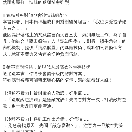
然而愈壓抑，情緒的反彈卻愈強烈。
 連精神科醫師也會被情緒綁架？
本書作者、日本精神權威和田秀樹醫師坦言：「我也深受被情緒
左右之苦。」
他因為部落格上的惡意留言而火冒三丈，氣到無法工作。為了自
救，他結合「森田療法」與「認知科學」，剖析「鑽牛角尖」的
內耗機制，提供「情緒擱置」的具體技術，讓我們只要換個方
式，就能不費力又快速的切換負面情緒。
 從容面對情緒，是現代人最高效的生存技術
透過這本書，你將學會醫學級的應對方案，
巧妙應對各種可能帶來壞心情的情境，還能贏得好人緣！
【溝通不費力】被討厭的人激怒，好生氣……
→「這麼說也沒錯」是無敵咒語！先同意對方一次，打消敵對意
識，退一步反而更能溝通。
【冷靜不費力】遇到工作出差錯，好慌張……
→ 別急著找原因，先問「該怎麼辦？」。注意力一旦放在對策
上，思考就不再失控。