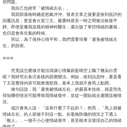
些問題。
我自己也經常「被情緒左右」。
我寫部落格時總是怒氣沖沖。發表文章之後要是收到批評的
回覆訊息，更是會火冒三丈。嚴重時甚至一時之間無法恢復平
靜。即便是像我這樣的精神科醫生，還出版了掌控情緒的書籍，
也仍是會有生氣的時候。
所以，為了保持心情平和，我們需要培養「避免被情緒左
右」的技術。
※※※
究竟該怎麼做才能活得讓心情像蔚藍晴空上飄了幾朵白雲
呢？我研究出各式各樣的因應辦法。例如，收到訊息時，要是看
了主旨覺得內容可能會激怒我，基本上我就不會馬上點開。
換句話說，我「避免被情緒左右」的最基本技術，就是預先
得知哪些情況可能導致我情緒發作，並從一開始就去避開這種情
況。
或許會有人說：「這有什麼了不起的？」然而，「馬上就被
情緒左右」的人卻做不到這一點。在毫無防備的情況之下遇上
「敵人」，一個不小心便情緒發作，甚至根本沒發現自己的情緒
爆炸了。