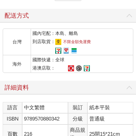
作能力高超的主管，倘若個性如此，也稱不上是認知發展成熟。
此外，這種人先入為主的觀念太強，一旦認定事實就是如此，就
無法根據實際情況進行修正。
配送方式
如果同事或下屬專業知識豐富，卻強迫他人接受自己的想
法，不會看場面，愛耍性子又容易與周遭起衝突，這樣當然也稱
國內宅配：本島、離島
不上是認知發展成熟的人。
另一方面，有些人雖然經驗尚淺、專業知識普通，卻能配合
到店取貨：
台灣
不限金額免運費
狀況臨機應變，溝通時心平氣和、沒有偏見，不會因人廢言。
這種人就不容易受到情緒左右，每次都能因應情況提出冷靜
國際快遞：全球
的答案，比起知識經驗豐富卻無法控制情緒的人，認知發展更為
海外
成熟。
港澳店取：
動不動就暴躁，其實是心靈還沒長大
詳細資料
換句話說，認知發展是否成熟端看是否會受到情緒左右。
受到情緒左右的人即便知識資訊豐富，卻容易鑽牛角尖，認
語言
中文繁體
裝訂
紙本平裝
為凡事只有一種正確答案，認知能力本身非常狹隘；至於不會受
到情緒左右的人由於能配合對方與當下的情況來臨機應變，因此
ISBN
9789570880342
分級
普通級
說得誇張一點，認知能力超過本身了解的知識範圍。
這正是所謂「聽不進意見」跟「聽得進意見」的差別。
商品規
頁數
216
25開15*21cm
如果充滿領袖魅力的主管時不時忽略下屬的意見，強迫所有