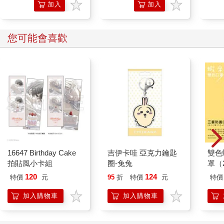
加入
加入
購物
購物
車
車
您可能會喜歡
16647 Birthday Cake
吉伊卡哇 亞克力鑰匙
雙色
拍貼風小卡組
圈-兔兔
罩（
120
124
特價
元
95
折
特價
元
特價
加入購物車
加入購物車