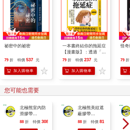
祕密中的祕密
一本書終結你的拖延症
怪奇
【漫畫版】：透過「小
行動」打開大腦的行動
537
237
79
折
特價
元
79
折
特價
元
79
折
開關，懶人也能變身
「行動派」的37個科
加入購物車
加入購物車
學方法
您可能也需要
北極熊室內防
北極熊美紋遮
滑膠帶
蔽膠帶
48mm×5M透
24mm×30y藍
308
81
88
折
特價
元
88
折
特價
元
明