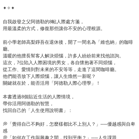
✦✧✦
自我啟發之父阿德勒的8帖人際處方箋，
用最溫柔的方式，修復那些讓你不安的心理根源。
前小學老師高梨錚吾在退休後，開了一間名為「維也納」的咖啡
廳。
溫暖的他擅長幫客人解決煩惱，許多人紛紛前來找他諮詢。
這次，7位陷入人際困境的男女，各自懷抱著不同煩惱，
從工作、愛情到對未來的不安等等，走進了這間咖啡廳。
他們能否放下人際煩惱，讓人生煥然一新呢？
關鍵就在於，能否活用「阿德勒人際心理學」！
本書透過8個貼近生活的人際情境，
帶你活用阿德勒的智慧，
找回自己的「人生使用說明書」：
💭「覺得自己不夠好，怎麼樣都比不上別人？」──優越感與自卑
感
💭「如何在工作與興趣之間，找到平衡？」──人生課題