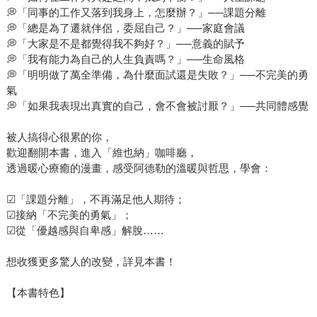
💭「同事的工作又落到我身上，怎麼辦？」──課題分離
💭「總是為了遷就伴侶，委屈自己？」──家庭會議
💭「大家是不是都覺得我不夠好？」──意義的賦予
💭「我有能力為自己的人生負責嗎？」──生命風格
💭「明明做了萬全準備，為什麼面試還是失敗？」──不完美的勇
氣
💭「如果我表現出真實的自己，會不會被討厭？」──共同體感覺
被人搞得心很累的你，
歡迎翻開本書，進入「維也納」咖啡廳，
透過暖心療癒的漫畫，感受阿德勒的溫暖與哲思，學會：
☑「課題分離」，不再滿足他人期待；
☑接納「不完美的勇氣」；
☑從「優越感與自卑感」解脫……
想收獲更多驚人的改變，詳見本書！
【本書特色】