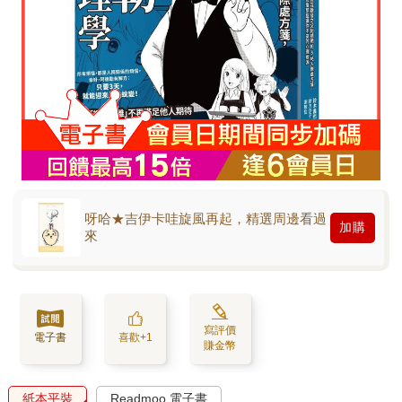
呀哈★吉伊卡哇旋風再起，精選周邊看過
加購
來
寫評價
電子書
喜歡+1
賺金幣
紙本平裝
Readmoo 電子書