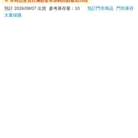
※ 本商品會員日滿額金幣加碼回饋最高15倍
依消費者要求所為之客製化給付。（客製化商品）
預計 2026/08/07 出貨
參考庫存量：10
預訂門市商品
門市庫存
報紙、期刊或雜誌。（含MOOK、外文雜誌）
大量採購
經消費者拆封之影音商品或電腦軟體。
非以有形媒介提供之數位內容或一經提供即為完成之線
上服務，經消費者事先同意始提供。（如：電子書、電
子雜誌、下載版軟體、虛擬商品…等）
已拆封之個人衛生用品。（如：內衣褲、刮鬍刀、除毛
刀…等）
若非上列種類商品，均享有到貨7天的猶豫期（含例假
日）。
辦理退換貨時，商品（組合商品恕無法接受單獨退貨）必須
是您收到商品時的原始狀態（包含商品本體、配件、贈品、
保證書、所有附隨資料文件及原廠內外包裝…等），請勿直
接使用原廠包裝寄送，或於原廠包裝上黏貼紙張或書寫文
字。
退回商品若無法回復原狀，將請您負擔回復原狀所需費用，
嚴重時將影響您的退貨權益。