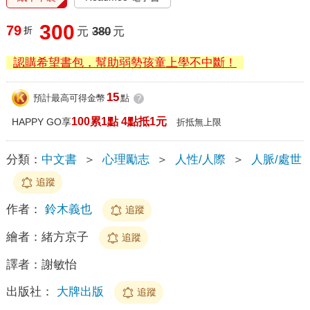
300
79
折
元
380
元
認購希望書包，幫助弱勢孩童上學不中斷！
15
預計最高可得金幣
點
?
100累1點 4點抵1元
HAPPY GO享
折抵無上限
分類：
中文書
＞
心理勵志
＞
人性/人際
＞
人脈/處世
追蹤
作者：
鈴木義也
追蹤
繪者：
緒方京子
追蹤
譯者：
謝敏怡
出版社：
大牌出版
追蹤