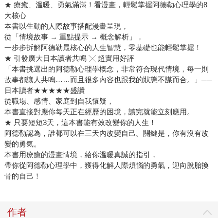
★ 療癒、溫暖、勇氣滿滿！看漫畫，輕鬆掌握阿德勒心理學的8
大核心
本書以生動的人際故事搭配漫畫呈現，
從「情境故事 → 重點提示 → 概念解析」，
一步步拆解阿德勒最核心的人生智慧，零基礎也能輕鬆掌握！
★ 引發廣大日本讀者共鳴 ╳ 超實用好評
「本書挑選出的阿德勒心理學概念，非常符合現代情境，每一則
故事都讓人共鳴……而且很多內容也跟我的狀態不謀而合。」──
日本讀者★★★★★盛讚
從職場、感情、家庭到自我懷疑，
本書直接對應你每天正在經歷的困境，讀完就能立刻應用。
★ 只要短短3天，這本書能有效改變你的人生！
阿德勒認為，誰都可以在三天內改變自己。關鍵是，你有沒有改
變的勇氣。
本書用療癒的漫畫情境，給你溫暖真誠的指引，
帶你從阿德勒心理學中，獲得化解人際煩惱的勇氣，迎向脫胎換
骨的自己！
作者