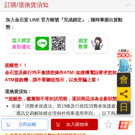
訂購/退換貨須知
加入金石堂 LINE 官方帳號『完成綁定』，隨時掌握出貨動
態：
提醒您！！
金石堂及銀行均不會請您操作ATM! 如接獲電話要求您前往
會
ATM提款機，請不要聽從指示，以免受騙上當！
員
退換貨須知：
**提醒您，鑑賞期不等於試用期，退回商品須為全新狀態**
日
依據「消費者保護法」第19條及行政院消費者保護處公告之
「通訊交易解除權合理例外情事適用準則」，以下商品購買
後，除商品本身有瑕疵外，將不提供7天的猶豫期：
立即結帳
加入購物車
易於腐敗、保存期限較短或解約時即將逾期。（如：生
鮮食品）