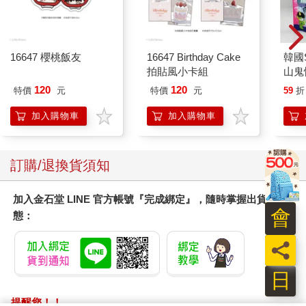
16647 櫻桃飯友
16647 Birthday Cake
韓國S
拍貼風小卡組
山鬼
450
120
120
特價
元
特價
元
59
折
加入購物車
加入購物車
訂購/退換貨須知
加入金石堂 LINE 官方帳號『完成綁定』，隨時掌握出貨動
會
態：
員
日
提醒您！！