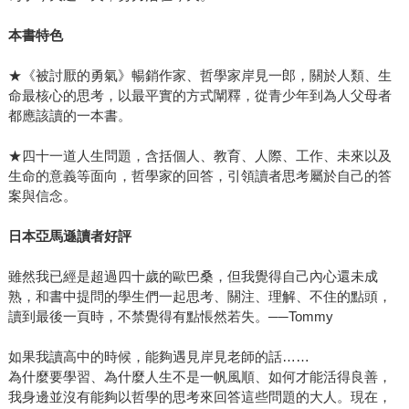
本書特色
★《被討厭的勇氣》暢銷作家、哲學家岸見一郎，關於人類、生
命最核心的思考，以最平實的方式闡釋，從青少年到為人父母者
都應該讀的一本書。
★四十一道人生問題，含括個人、教育、人際、工作、未來以及
生命的意義等面向，哲學家的回答，引領讀者思考屬於自己的答
案與信念。
日本亞馬遜讀者好評
雖然我已經是超過四十歲的歐巴桑，但我覺得自己內心還未成
熟，和書中提問的學生們一起思考、關注、理解、不住的點頭，
讀到最後一頁時，不禁覺得有點悵然若失。──Tommy
如果我讀高中的時候，能夠遇見岸見老師的話……
為什麼要學習、為什麼人生不是一帆風順、如何才能活得良善，
我身邊並沒有能夠以哲學的思考來回答這些問題的大人。現在，