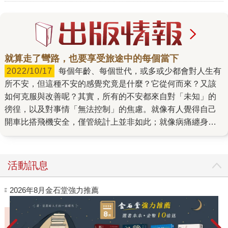
就算走了彎路，也要享受旅途中的每個當下
2022/10/17
每個年齡、每個世代，或多或少都會對人生有
所不安，但這種不安的感覺究竟是什麼？它從何而來？又該
如何克服與改善呢？其實，所有的不安都來自對「未知」的
徬徨，以及對事情「無法控制」的焦慮。就像有人覺得自己
開車比搭飛機安全，僅管統計上並非如此；就像病痛纏身的
人無法控制身體的痛苦，於是出現無能為力的恐慌；就像父
母自以為最了解孩子，卻忘了每個人都存在差異。 其實，人
不應只是一味活在被畫好的軌道上前行，而是要伴隨不安，
活動訊息
將無數的未知變化內化成自己的人生。能對人生的每個選擇
果斷的人固然令人欽佩，但也不要三心二意朝令夕改隨意改
作
2026年8月金石堂強力推薦
變自己的決定，更不要活在滿足他人的期望之下。活在他人
安排的軌道上，會讓人把錯怪罪到他人頭上，而自己選擇的
人生才能感到心誠悅服。 本書融合了東西方的哲學經典與具