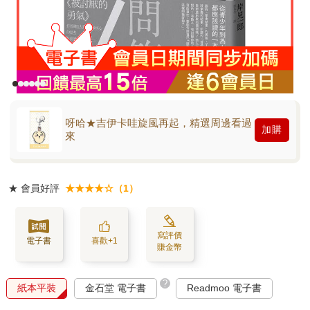
呀哈★吉伊卡哇旋風再起，精選周邊看過
加購
來
★
會員好評
★★★★☆（1）
寫評價
電子書
喜歡+1
賺金幣
?
紙本平裝
金石堂 電子書
Readmoo 電子書