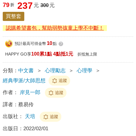
237
79
折
元
300
元
買整套
認購希望書包，幫助弱勢孩童上學不中斷！
10
預計最高可得金幣
點
?
100累1點 4點抵1元
HAPPY GO享
折抵無上限
分類：
中文書
＞
心理勵志
＞
心理學
＞
經典學派/大師思想
追蹤
作者：
岸見一郎
追蹤
譯者：
蔡易伶
出版社：
天培
追蹤
出版日：
2022/02/01