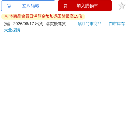
金石堂及銀行均不會請您操作ATM! 如接獲電話要求您前往
ATM提款機，請不要聽從指示，以免受騙上當！
退換貨須知：
**提醒您，鑑賞期不等於試用期，退回商品須為全新狀態**
依據「消費者保護法」第19條及行政院消費者保護處公告之
「通訊交易解除權合理例外情事適用準則」，以下商品購買
後，除商品本身有瑕疵外，將不提供7天的猶豫期：
易於腐敗、保存期限較短或解約時即將逾期。（如：生
鮮食品）
依消費者要求所為之客製化給付。（客製化商品）
報紙、期刊或雜誌。（含MOOK、外文雜誌）
經消費者拆封之影音商品或電腦軟體。
非以有形媒介提供之數位內容或一經提供即為完成之線
上服務，經消費者事先同意始提供。（如：電子書、電
子雜誌、下載版軟體、虛擬商品…等）
已拆封之個人衛生用品。（如：內衣褲、刮鬍刀、除毛
刀…等）
若非上列種類商品，均享有到貨7天的猶豫期（含例假