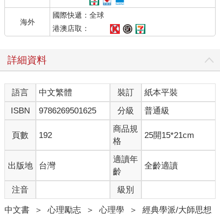
國際快遞：全球
海外
港澳店取：
詳細資料
語言
中文繁體
裝訂
紙本平裝
ISBN
9786269501625
分級
普通級
商品規
頁數
192
25開15*21cm
格
適讀年
出版地
台灣
全齡適讀
齡
注音
級別
中文書
＞
心理勵志
＞
心理學
＞
經典學派/大師思想