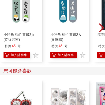
小呸角-磁性書籤2入
小呸角-磁性書籤2入
流雲
(從從容容)
(多閱讀)
45
45
特價
元
特價
元
特價
加入購物車
加入購物車
您可能會喜歡