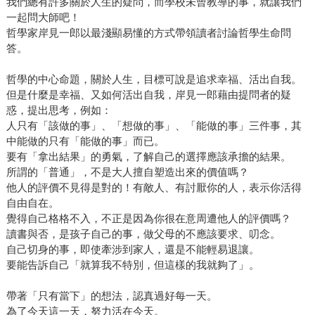
我們總有許多關於人生的疑問，而學校未曾教導的事，就讓我們
一起問大師吧！
哲學家岸見一郎以最淺顯易懂的方式帶領讀者討論哲學生命問
答。
哲學的中心命題，關於人生，目標可說是追求幸福、活出自我。
但是什麼是幸福、又如何活出自我，岸見一郎藉由提問者的疑
惑，提出思考，例如：
人只有「該做的事」、「想做的事」、「能做的事」三件事，其
中能做的只有「能做的事」而已。
要有「拿出結果」的勇氣，了解自己的選擇應該承擔的結果。
所謂的「普通」，不是大人擅自塑造出來的價值嗎？
他人的評價不見得是對的！有敵人、有討厭你的人，表示你活得
自由自在。
覺得自己格格不入，不正是因為你很在意周遭他人的評價嗎？
讀書與否，是孩子自己的事，做父母的不應該要求、叨念。
自己切身的事，即使牽涉到家人，還是不能輕易退讓。
要能告訴自己「就算我不特別，但這樣的我就夠了」。
帶著「只有當下」的想法，認真過好每一天。
為了今天這一天，努力活在今天。