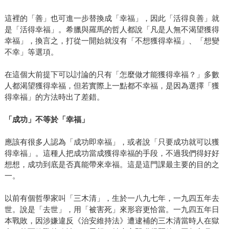
這裡的「善」也可進一步替換成「幸福」，因此「活得良善」就
是「活得幸福」。希臘與羅馬的哲人都說「凡是人無不渴望獲得
幸福」，換言之，打從一開始就沒有「不想獲得幸褔」、「想變
不幸」等選項。
在這個大前提下可以討論的只有「怎麼做才能獲得幸福？」多數
人都渴望獲得幸福，但若實際上一點都不幸福，是因為選擇「獲
得幸福」的方法時出了差錯。
「成功」不等於「幸福」
應該有很多人認為「成功即幸福」，或者說「只要成功就可以獲
得幸福」。這種人把成功當成獲得幸福的手段，不過我們得好好
想想，成功到底是否真能帶來幸福。這是這門課最主要的目的之
一。
以前有個哲學家叫「三木清」，生於一八九七年，一九四五年去
世。說是「去世」，用「被害死」來形容更恰當。一九四五年日
本戰敗，因涉嫌違反《治安維持法》遭逮補的三木清當時人在獄