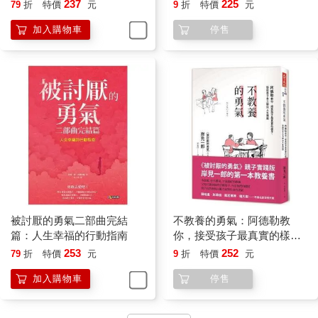
勇氣心理學
237
225
79
折
特價
元
9
折
特價
元
加入購物車
停售
被討厭的勇氣二部曲完結
不教養的勇氣：阿德勒教
篇：人生幸福的行動指南
你，接受孩子最真實的樣
子，協助孩子自力解決人生
253
252
79
折
特價
元
9
折
特價
元
課題
加入購物車
停售