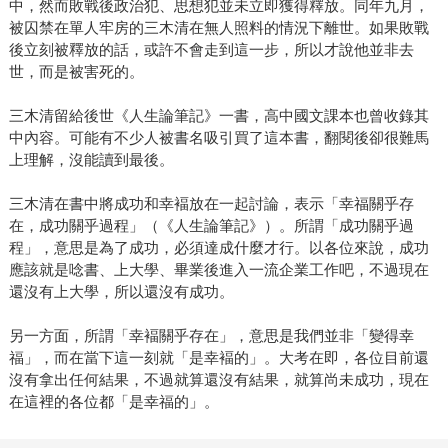
中，然而敗戰後政治犯、思想犯並未立即獲得釋放。同年九月，
被囚禁在單人牢房的三木清在無人照料的情況下離世。如果敗戰
後立刻被釋放的話，或許不會走到這一步，所以才說他並非去
世，而是被害死的。
三木清留給後世《人生論筆記》一書，高中國文課本也曾收錄其
中內容。可能有不少人被書名吸引買了這本書，翻閱後卻很難馬
上理解，沒能讀到最後。
三木清在書中將成功和幸褔放在一起討論，表示「幸福關乎存
在，成功關乎過程」（《人生論筆記》）。所謂「成功關乎過
程」，意思是為了成功，必須達成什麼才行。以各位來說，成功
應該就是唸書、上大學、畢業後進入一流企業工作吧，不過現在
還沒有上大學，所以還沒有成功。
另一方面，所謂「幸褔關乎存在」，意思是我們並非「變得幸
福」，而在當下這一刻就「是幸褔的」。大考在即，各位目前還
沒有拿出任何結果，不過就算還沒有結果，就算尚未成功，現在
在這裡的各位都「是幸福的」。