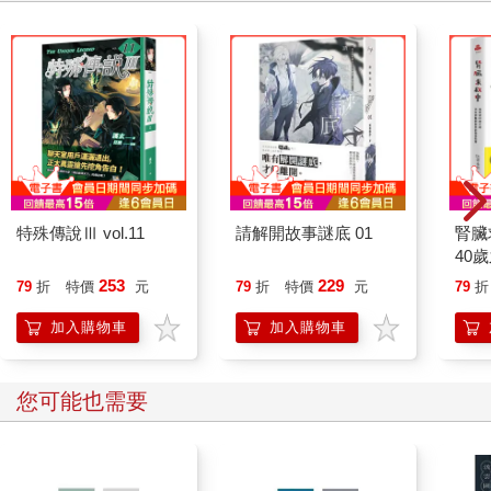
特殊傳說Ⅲ vol.11
請解開故事謎底 01
腎臟
40
就告
253
229
79
折
特價
元
79
折
特價
元
79
折
加入購物車
加入購物車
您可能也需要