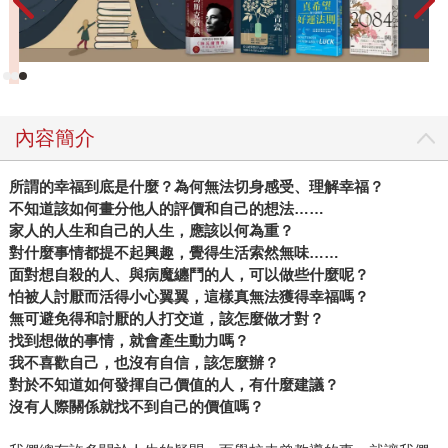
體案例，針對各種形式的不安作探討與分析，為我們揭開不
安的真面目，並學習如何擺脫逃避的心態，找到心安踏實、
活出自我的方法，尤其對於新冠疫情多有著墨。同時也讓我
們明白，比起死亡，活著才是更重要的事。今日不知明日
事，誰都無法預料到明天會是怎樣的局面，而就算走了彎
內容簡介
路，也要享受旅途中的每個當下。想要不被不安的心緒影
響，活得精采自在，我們就不能回避各種生命的課題，要建
所謂的幸福到底是什麼？為何無法切身感受、理解幸福？
立跳下深淵就需要勇氣，因為不敢縱身一躍的人，一定會被
不知道該如何畫分他人的評價和自己的想法
……
不安所控制。 在疫情蔓延、戰禍不斷、經濟震盪、通貨膨
家人的人生和自己的人生，應該以何為重？
脹，各種未知籠罩世界的此時此刻，只要願意凝視內心的不
對什麼事情都提不起興趣，覺得生活索然無味
……
安，勇敢面對人生的課題，積極奉獻，不吝惜給予，就能不
面對想自殺的人、與病魔纏鬥的人，可以做些什麼呢？
被負面情緒支配，化恐懼為信心，化不安為動力！
怕被人討厭而活得小心翼翼，這樣真無法獲得幸福嗎？
無可避免得和討厭的人打交道，該怎麼做才對？
找到想做的事情，就會產生動力嗎？
我不喜歡自己，也沒有自信，該怎麼辦？
對於不知道如何發揮自己價值的人，有什麼建議？
沒有人際關係就找不到自己的價值嗎？