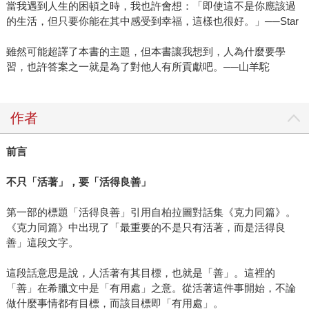
當我遇到人生的困頓之時，我也許會想：「即使這不是你應該過
的生活，但只要你能在其中感受到幸福，這樣也很好。」──Star
雖然可能超譯了本書的主題，但本書讓我想到，人為什麼要學
習，也許答案之一就是為了對他人有所貢獻吧。──山羊駝
作者
前言
不只「活著」，要「活得良善」
第一部的標題「活得良善」引用自柏拉圖對話集《克力同篇》。
《克力同篇》中出現了「最重要的不是只有活著，而是活得良
善」這段文字。
這段話意思是說，人活著有其目標，也就是「善」。這裡的
「善」在希臘文中是「有用處」之意。從活著這件事開始，不論
做什麼事情都有目標，而該目標即「有用處」。