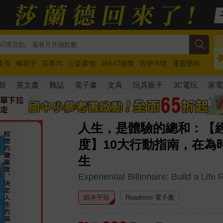
圭吾
楊双子
高希均
公益書包
16647續集
吉伊卡哇
通靈藥師
路邊攤新作
馬斯克
玩具總動員5
超慢跑
館
英文書
雜誌
電子書
文具
玩具親子
3C電玩
家
人生，是體驗的總和：【
度】10大行動指南，在為
生
Experiential Billionaire: Build a Lif
紙本平裝
Readmoo 電子書