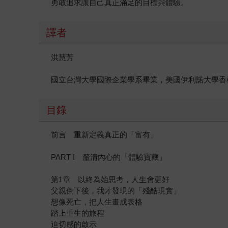
勇敢追求讓自己真正滿足的目標與體驗。
譯者
洪慧芳
國立台灣大學國際企業學系畢業，美國伊利諾大學香
目錄
前言 重新定義真正的「富有」
PART I 釐清內心的「體驗寶藏」
第1章 以終為始思考，人生會更好
父親倒下後，我才發現的「殘酷現實」
想像死亡，把人生畫成表格
踏上重生的旅程
迫切感的啟示