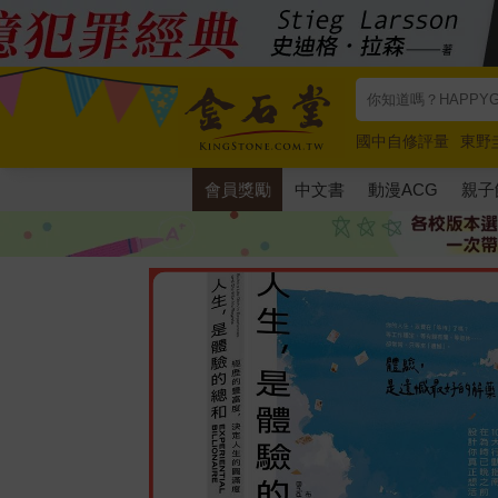
國中自修評量
東野
唯紅花綻放
奧德賽
會員獎勵
中文書
動漫ACG
親子