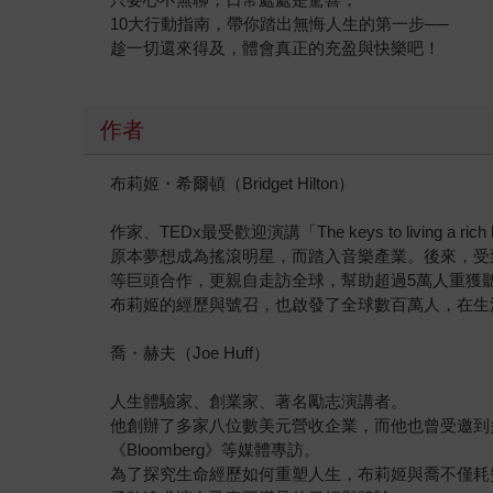
10大行動指南，帶你踏出無悔人生的第一步──
趁一切還來得及，體會真正的充盈與快樂吧！
作者
布莉姬・希爾頓（Bridget Hilton）
作家、TEDx最受歡迎演講「The keys to living 
原本夢想成為搖滾明星，而踏入音樂產業。後來，受到
等巨頭合作，更親自走訪全球，幫助超過5萬人重獲
布莉姬的經歷與號召，也啟發了全球數百萬人，在生
喬・赫夫（Joe Huff）
人生體驗家、創業家、著名勵志演講者。
他創辦了多家八位數美元營收企業，而他也曾受邀到多間
《Bloomberg》等媒體專訪。
為了探究生命經歷如何重塑人生，布莉姬與喬不僅耗