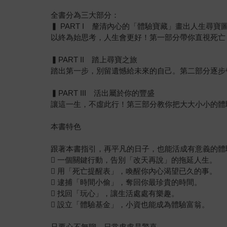
全書分為三大部分：
▍ PART I 釐清內心的「體驗寶藏」畫出人生尋寶
以終為始思考，人生會更好！第一部分帶你直視死亡
▍PART II 踏上尋寶之旅
踏出第一步，別留遺憾給未來的自己。第二部分逐步
▍PART III 活出屬於你的豐盛
讓這一生，不虛此行！第三部分教你把大大小小的體
本書特色
跟著本書指引，再平凡的日子，也能活成有意義的體
 一個關鍵行動，告別「改天再說」的拖延人生。
 用「死亡提醒表」，喚醒你內心渴望已久的事。
 逮捕「時間小偷」，奪回你最珍貴的時間。
 找回「玩心」，讓生活處處有樂趣。
 設立「體驗基金」，小資也能成為體驗富翁。
只要心不無聊，日常處處是驚喜，