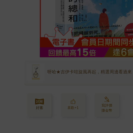
呀哈★吉伊卡哇旋風再起，精選周邊看過來
寫評價
好書
喜歡+1
賺金幣