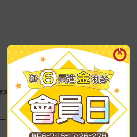
，
數百萬美元……
。
──