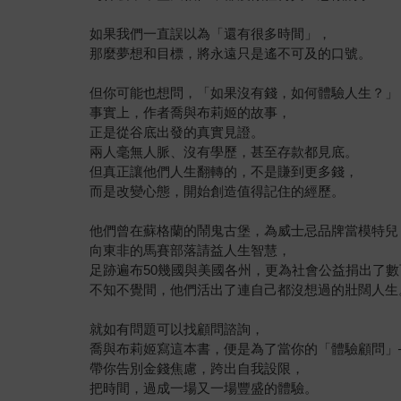
如果我們一直誤以為「還有很多時間」，
那麼夢想和目標，將永遠只是遙不可及的口號。
但你可能也想問，「如果沒有錢，如何體驗人生？」
事實上，作者喬與布莉姬的故事，
正是從谷底出發的真實見證。
兩人毫無人脈、沒有學歷，甚至存款都見底。
但真正讓他們人生翻轉的，不是賺到更多錢，
而是改變心態，開始創造值得記住的經歷。
他們曾在蘇格蘭的鬧鬼古堡，為威士忌品牌當模特兒
向東非的馬賽部落請益人生智慧，
足跡遍布50幾國與美國各州，更為社會公益捐出了
不知不覺間，他們活出了連自己都沒想過的壯闊人生
就如有問題可以找顧問諮詢，
喬與布莉姬寫這本書，便是為了當你的「體驗顧問」
帶你告別金錢焦慮，跨出自我設限，
把時間，過成一場又一場豐盛的體驗。