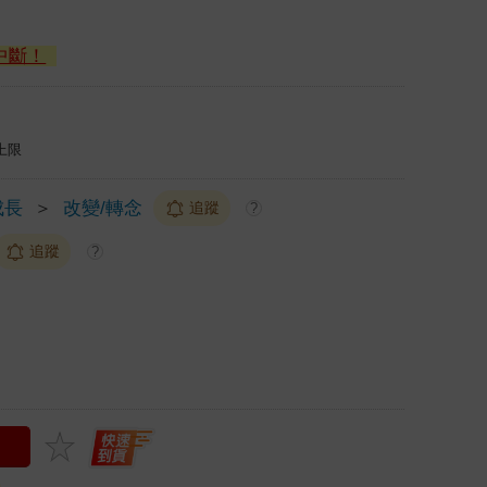
中斷！
上限
成長
＞
改變/轉念
追蹤
?
追蹤
?