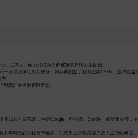
a rich life」主講人，致力於幫助人們實踐夢想與人生目標。
一段網路爆紅影片啟發，她與喬創立了社會企業LSTN，並將收益用於
聽力。
活與職涯中勇敢實踐夢想。
知名企業演講，包括Google、亞馬遜、Spotify、維珍集團等
費多年時光訪談社會學權威，完成史上規模最龐大的人生體驗研究，