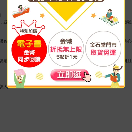
圖
，並探索內在羅盤，找出指引人生方向的熱情，追尋真正渴望的體驗
帶你脫離「我沒錢」、「我沒空」、「我怕……」和「再等等」的心
驗融入日常，並深化人際連結，重拾玩樂精神，每一天都活得盡興且
驗人生：