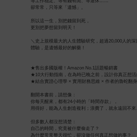
等工作穩定、等有錢有閒、等退休……
卻常常，只等來「遺憾」。
所以這一生，別把錢留到死，
更別把夢想留到明天！
＼史上規模最大的人生體驗研究，超過20,000人的
體驗，是遺憾最好的解藥！
★售出多國版權！Amazon No.1話題暢銷書
★10大行動指南，在為時已晚之前，設計你真正想活
★結合實證心理學 × 實用財務思維 × 作者的魯蛇
翻開本書前，請想像：
你每天醒來，都有24小時的「時間存款」，
用得好，能為人生創造複利；浪費了，就永遠回不來
但多數人都沒想清楚：
自己的時間，究竟被什麼偷走了？
為什麼常常整天很忙，卻沒做任何真正想做的事？