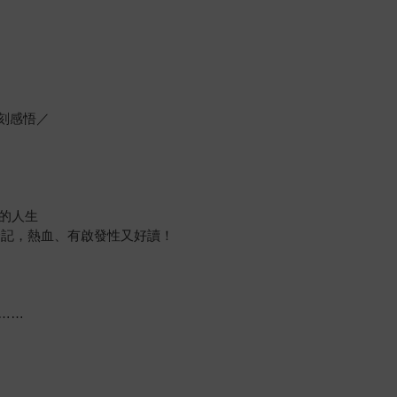
深刻感悟／
的人生
翻身記，熱血、有啟發性又好讀！
……