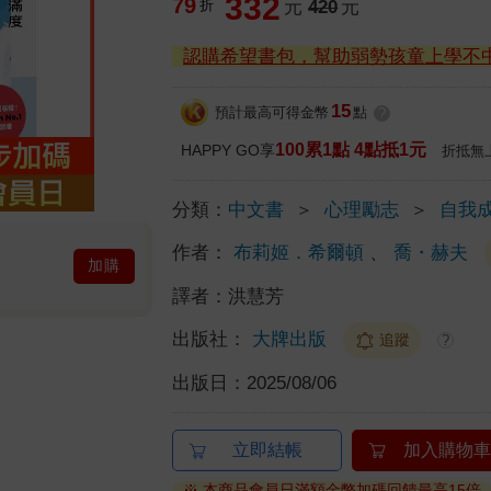
332
79
折
元
420
元
認購希望書包，幫助弱勢孩童上學不
15
預計最高可得金幣
點
?
100累1點 4點抵1元
HAPPY GO享
折抵無
分類：
中文書
＞
心理勵志
＞
自我
作者：
布莉姬．希爾頓
、
喬・赫夫
加購
譯者：
洪慧芳
出版社：
大牌出版
追蹤
?
出版日：
2025/08/06
立即結帳
加入購物車
※ 本商品會員日滿額金幣加碼回饋最高15倍