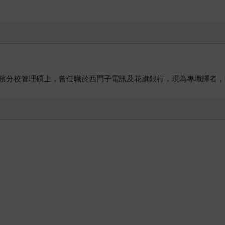
檳分校管理碩士，曾任職於西門子電訊及花旗銀行，現為專職譯者，