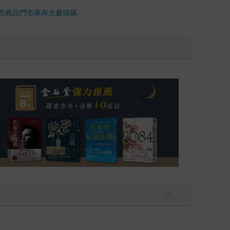
市商品
門市庫存
大量採購
，我還值得被愛嗎？（限量作者親簽版）
2026年8月金