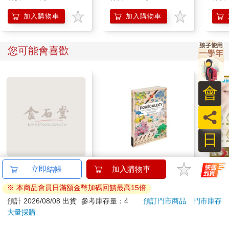
加入購物車
加入購物車
您可能會喜歡
會
員
日
典藏-古美術8月2026第
Pokecology an
日本
立即結帳
加入購物車
405期
Illustrated Guide to
HA
※ 本商品會員日滿額金幣加碼回饋最高15倍
Pokemon Ecology
金緻
228
513
特價
元
9
折
特價
元
65
折
240
(Pokemon Pikachu
濕潤
預計 2026/08/08 出貨
參考庫存量：4
預訂門市商品
門市庫存
Press)
140
大量採購
加入購物車
加入購物車
臉部