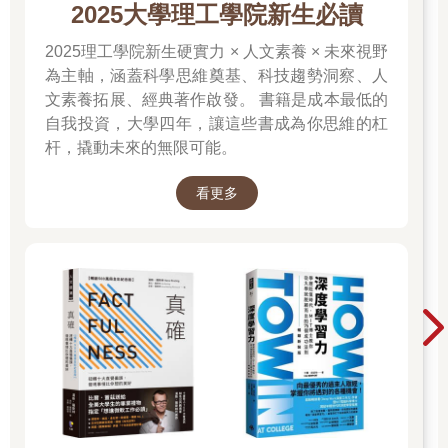
2025大學理工學院新生必讀
另外，在非關科學的補充說明中，RSC認為茶的入口溫度最好維
持在60℃到65℃，「以免太燙而發出有失文雅的啜飲聲」。
2025理工學院新生硬實力 × 人文素養 × 未來視野
為主軸，涵蓋科學思維奠基、科技趨勢洞察、人
文素養拓展、經典著作啟發。 書籍是成本最低的
自我投資，大學四年，讓這些書成為你思維的杠
杆，撬動未來的無限可能。
看更多