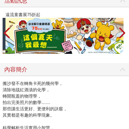
活動訊息
閱讀漫遊錄-2026上半年暢銷榜
2
內容簡介
搬沙發不在轉角卡死的幾何學，
清除地毯紅酒漬的化學，
轉開瓶蓋的物理學，
拍出完美照片的數學……
那些讓生活更好、更便利的訣竅，
其實都是有趣的科學現象。
科學解析生活實用小智慧，