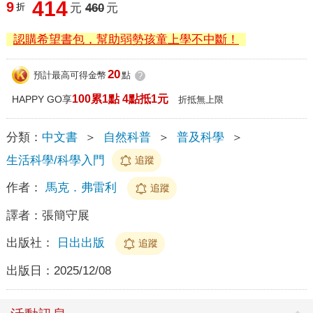
414
9
折
元
460
元
認購希望書包，幫助弱勢孩童上學不中斷！
20
預計最高可得金幣
點
?
100累1點 4點抵1元
HAPPY GO享
折抵無上限
分類：
中文書
＞
自然科普
＞
普及科學
＞
生活科學/科學入門
追蹤
作者：
馬克．弗雷利
追蹤
譯者：
張簡守展
出版社：
日出出版
追蹤
出版日：
2025/12/08