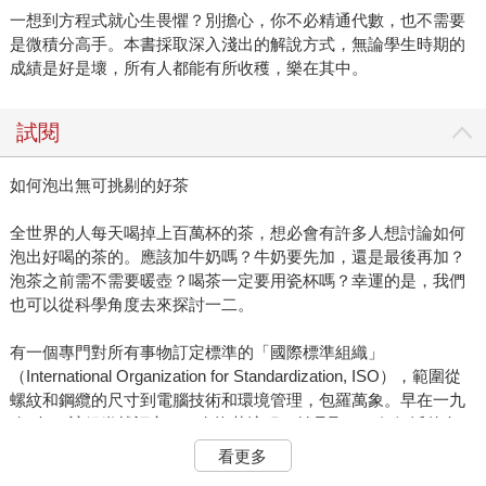
一想到方程式就心生畏懼？別擔心，你不必精通代數，也不需要
是微積分高手。本書採取深入淺出的解說方式，無論學生時期的
成績是好是壞，所有人都能有所收穫，樂在其中。
試閱
如何泡出無可挑剔的好茶
全世界的人每天喝掉上百萬杯的茶，想必會有許多人想討論如何
泡出好喝的茶的。應該加牛奶嗎？牛奶要先加，還是最後再加？
泡茶之前需不需要暖壺？喝茶一定要用瓷杯嗎？幸運的是，我們
也可以從科學角度去來探討一二。
有一個專門對所有事物訂定標準的「國際標準組織」
（International Organization for Standardization, ISO），範圍從
螺紋和鋼纜的尺寸到電腦技術和環境管理，包羅萬象。早在一九
八○年，該組織就訂立了一套泡茶流程，並且取了一個氣派的名
稱，叫做「感覺測試用茶湯準備法」（Tea-Preparation of Liquor
看更多
for Use in Sensory Tests）。ISO並沒有宣稱這種泡茶方法萬無一