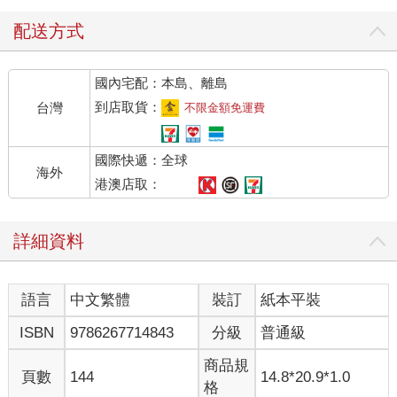
失，但有了這套程序，職業品茶師便能在評比時有所根據，的確
讓評鑑過程容易許多。
配送方式
這些標準包括：
國內宅配：本島、離島
●茶壺應以陶瓷製成，小茶壺的重量應為118公克，大茶壺則為
200公克（可容許幾公克的誤差）。
到店取貨：
台灣
不限金額免運費
●茶壺內注入剛煮沸的滾水，水位達蓋子下方4到6公釐左右的高
度。
國際快遞：全球
●茶葉應浸泡六分鐘。
海外
●如果要加牛奶，應先將牛奶倒入茶杯中，以免滾燙的「茶湯」把
港澳店取：
牛奶加熱到將近沸騰的溫度。ISO指出，並非一定得添加牛奶，
但有時牛奶有助於突顯茶在風味和顏色上的差異。
詳細資料
化學家也被捲進了這場泡好茶的論戰。二○○三年，英國皇家化學
學會（Royal Society of Chemistry, RSC）對外發表了他們的泡茶
語言
中文繁體
裝訂
紙本平裝
「配方」。
使用新鮮的水
ISBN
9786267714843
分級
普通級
學會建議使用新鮮的軟水泡茶。羅浮堡大學（Loughborough
University）的安德魯．史塔普利博士（Andrew Stapley）補充
商品規
頁數
144
14.8*20.9*1.0
道：「水煮沸後，溶於水中的氧氣多少會流失，而溶氧量攸關能
格