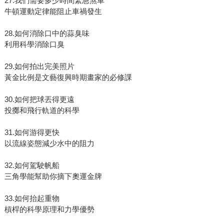
27.我們需要多少時間緊急煞車
牛頓運動定律能阻止車禍發生
28.如何消除口中的蒜臭味
利用科學消除口臭
29.如何拍出完美照片
黃金比例是文藝復興時期畫家的必修課
30.如何把球丟得更遠
投擲和飛行軌道的科學
31.如何游得更快
以流線姿態減少水中的阻力
32.如何駕駛帆船
三角學能幫助你摘下奧運金牌
33.如何抬起重物
槓桿的科學原理和力學優勢