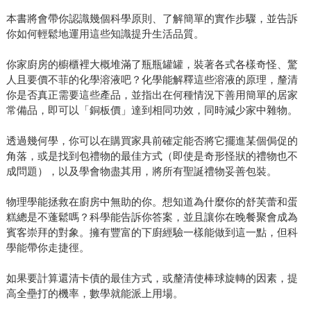
本書將會帶你認識幾個科學原則、了解簡單的實作步驟，並告訴
你如何輕鬆地運用這些知識提升生活品質。
你家廚房的櫥櫃裡大概堆滿了瓶瓶罐罐，裝著各式各樣奇怪、驚
人且要價不菲的化學溶液吧？化學能解釋這些溶液的原理，釐清
你是否真正需要這些產品，並指出在何種情況下善用簡單的居家
常備品，即可以「銅板價」達到相同功效，同時減少家中雜物。
透過幾何學，你可以在購買家具前確定能否將它擺進某個侷促的
角落，或是找到包禮物的最佳方式（即使是奇形怪狀的禮物也不
成問題），以及學會物盡其用，將所有聖誕禮物妥善包裝。
物理學能拯救在廚房中無助的你。想知道為什麼你的舒芙蕾和蛋
糕總是不蓬鬆嗎？科學能告訴你答案，並且讓你在晚餐聚會成為
賓客崇拜的對象。擁有豐富的下廚經驗一樣能做到這一點，但科
學能帶你走捷徑。
如果要計算還清卡債的最佳方式，或釐清使棒球旋轉的因素，提
高全壘打的機率，數學就能派上用場。