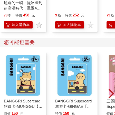
脆弱的一瞬：從冰凍到
後山鯨書
圖解
超高溫時代，重返45
零概
億年氣候史，直指人類
真正
458
252
79
折
特價
元
9
折
特價
元
79
折
百年的存亡危機
加入購物車
加入購物車
您可能也需要
BANGGRI Supercard
BANGGRI Supercard
三麗
悠遊卡-MUNGGU【受
悠遊卡-GINGAE【受
Sup
託代銷】
託代銷】
樂蒂
150
150
特價
元
特價
元
特價