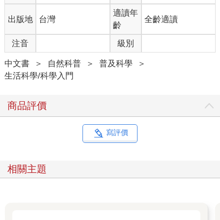
否帶出茶的風味，相當重要。」因為硬水中的礦物質成分較多，
會影響茶葉成分的溶解，使泡出來的茶湯風味較淡。此外，如果
適讀年
出版地
台灣
全齡適讀
用硬水泡茶，比較容易產生浮渣，最後也會留下比較多的茶垢。
齡
茶壺維持在完美狀態
注音
級別
接下來，RSC建議先在茶壺中倒入少許的水，放進微波爐暖壺，
而且應該使用陶瓷茶壺，才不會汙染茶的風味。等到泡茶的水煮
中文書
＞
自然科普
＞
普及科學
＞
沸時，再將茶壺中的水倒掉。
生活科學/科學入門
適度浸泡
以每人一茶匙的分量，將適量的茶葉放入茶壺，接著倒入滾燙的
開水，靜置三分鐘。RSC表示，茶葉浸泡的時間是關鍵。「泡越
商品評價
久就會有越多咖啡因溶入茶中，這是以訛傳訛的迷思。咖啡因這
種物質的溶解速度相對快速，在浸泡的第一分鐘內多半就已溶入
水中。額外浸泡的時間是為了溶出多酚化合物（單寧），使茶具
寫評價
有顏色和滋味。但要是泡過了頭，溶出過量的單寧，就會導致後
味苦澀。」
加牛奶的訣竅
相關主題
如果要泡出「豐潤迷人的色澤」，RSC建議應先在茶杯中加入牛
奶，再倒入茶，能防止牛奶變性（denaturation）；一旦牛奶變
性，風味就會受影響。若是將牛奶倒入熱茶中，牛奶分散後與高
溫的茶接觸，足以引發顯著的變性作用。將熱茶加入牛奶中，可
以大幅降低這種現象的發生機率。