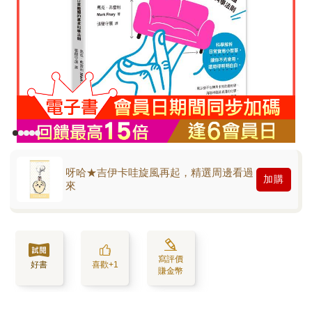
呀哈★吉伊卡哇旋風再起，精選周邊看過
加購
來
寫評價
好書
喜歡+1
賺金幣