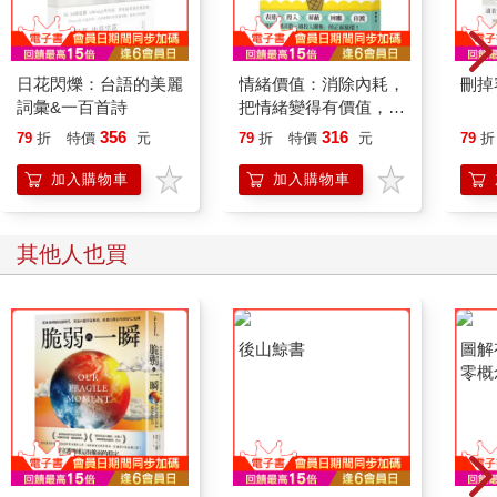
日花閃爍：台語的美麗
情緒價值：消除內耗，
刪掉
詞彙&一百首詩
把情緒變得有價值，跟
誰都能自在相處
356
316
79
折
特價
元
79
折
特價
元
79
折
加入購物車
加入購物車
其他人也買