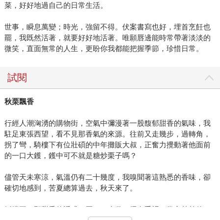
菜，好好地過自己的日常生活。
世事，瞬息萬變；時光，強留不得。伏案書寫也好，埋首烹飪也
罷，我既然活著，就要好好地活著。唯願唇邊能時常帶著淡淡的
微笑，直面無常的人生，更盼你我都能把握季節，珍惜日常。
試閱
秋栗飄香
行經人潮洶湧的購物街，空氣中彌漫著一股馥郁甜香的氣味，我
駐足東張西望，看不見那香氣的來源。往前又走幾步，過轉角，
拐了彎，騎樓下有位壯碩的中年攤販大叔，正奮力攪動著他面前
的一口大鑊，鑊中可不就是糖炒栗子嗎？
儘管天未寒涼，氣溫仍有二十幾度，我嗅聞著這熟悉的香味，卻
確切地感到，苦夏總算過去，秋天來了。
抵擋不了那甜香的誘惑，買了一小袋，捂在手裡，掌心熱熱的。