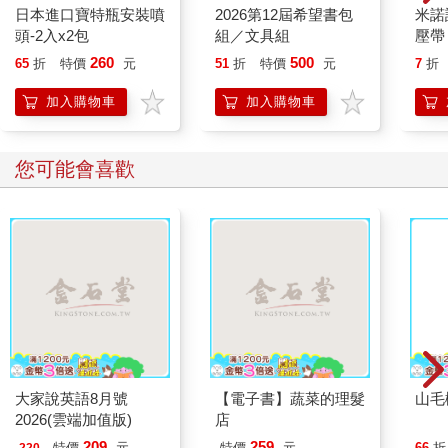
日本進口寶特瓶安裝噴
2026第12屆希望書包
米諾
頭-2入x2包
組／文具組
壓帶
260
500
65
折
特價
元
51
折
特價
元
7
折
加入購物車
加入購物車
您可能會喜歡
大家說英語8月號
【電子書】蔬菜的理髮
山毛
2026(雲端加值版)
店
209
259
特價
元
特價
元
66
折
220