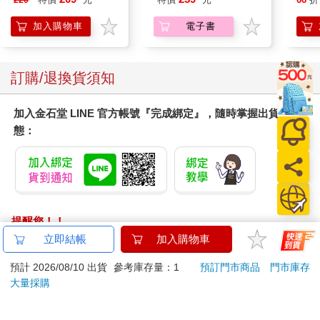
加入購物車
電子書
訂購/退換貨須知
加入金石堂 LINE 官方帳號『完成綁定』，隨時掌握出貨動
態：
提醒您！！
金石堂及銀行均不會請您操作ATM! 如接獲電話要求您前往
立即結帳
加入購物車
ATM提款機，請不要聽從指示，以免受騙上當！
預計 2026/08/10 出貨
參考庫存量：1
預訂門市商品
門市庫存
退換貨須知：
大量採購
**提醒您，鑑賞期不等於試用期，退回商品須為全新狀態**
依據「消費者保護法」第19條及行政院消費者保護處公告之