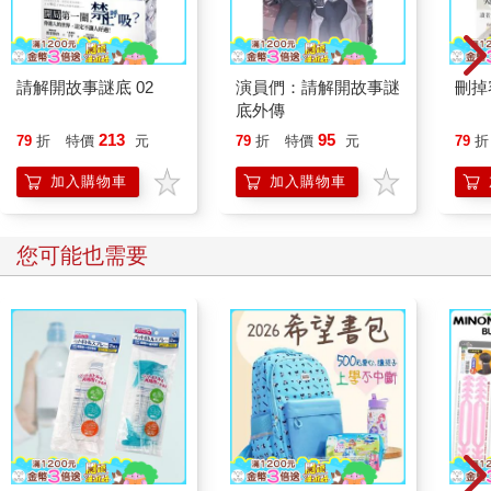
下，瀝去多餘水分。
2 鍋中置銀耳，加水蓋過，大火煮滾後加進桂圓，待湯水沸騰
時，轉文火燉煮一小時左右。
請解開故事謎底 02
演員們：請解開故事謎
刪掉
3 加進枸杞，續燉約15分鐘，加冰糖調味，再煮幾分鐘，這時銀
底外傳
耳應已軟爛，湯汁質地略稠。
213
95
79
折
特價
元
79
折
特價
元
79
折
註
加入購物車
加入購物車
喜歡更濃稠的湯，就加長文火燉煮銀耳的時間，以釋放更多的膠
質。此湯冷食熱吃皆宜。
您可能也需要
變化做法
喜歡紅棗的話，可以丟個十幾二十顆下鍋一起煮；倘若碰到蓮子
產季，加點新鮮蓮子同燉亦美味。