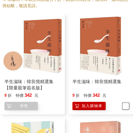
一杯米配七顆，太少了，哪裡夠？於是一整包栗子都倒進砂鍋
併結帳，敬請見諒。
中，應該有十幾顆吧。
趁著栗飯在爐上燜煮著，隨手做了三菜一湯：淺鹽漬過的鯖魚，
抹上薄薄的橄欖油，塞進預熱為180度的烤箱，一烤了事；油豆腐
加醬油、味醂、高湯和蔥段滷煮入味；冰箱蔬果櫃中有燒菜剩下
的零星豆莢、甜椒和鮮香菇，就合起來炒成一盤，起鍋前撒一大
匙「三尺堂」酥麻辣渣調味。湯呢，也用同樣的出汁，加金針
菇、海帶芽和一小撮薑絲，很快煮好一小鍋具有日本風味的清
湯。
這一頓和風秋膳容或不夠正宗，咱夫婦倆仍吃得齒頰生香，只因
我們嚐到了秋天的味道。
半生滋味：韓良憶精選集
半生滋味：韓良憶精選集
有興致的話，不妨也來煮鍋栗子飯，呼應人間秋意濃。
【限量親筆簽名版】
342
342
9
折
特價
元
9
折
特價
元
砂鍋栗子飯
停售
加入購物車
材料
洗過淘好的白米1.2杯、剝殼鮮栗子（多少顆隨你）、日式高湯1.2
杯再多一點、醬油、味醂、米酒或清酒