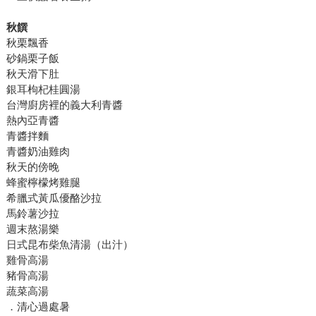
秋饌
秋栗飄香
砂鍋栗子飯
秋天滑下肚
銀耳枸杞桂圓湯
台灣廚房裡的義大利青醬
熱內亞青醬
青醬拌麵
青醬奶油雞肉
秋天的傍晚
蜂蜜檸檬烤雞腿
希臘式黃瓜優酪沙拉
馬鈴薯沙拉
週末熬湯樂
日式昆布柴魚清湯（出汁）
雞骨高湯
豬骨高湯
蔬菜高湯
．清心過處暑