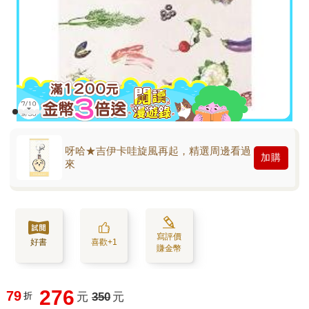
呀哈★吉伊卡哇旋風再起，精選周邊看過
加購
來
寫評價
好書
喜歡+1
賺金幣
276
79
折
元
350
元