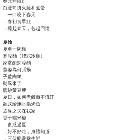
春光無限好
白蘆筍拼火腿和煮蛋
．一口咬下春天
．春初食早韭
．捲起春天，包起回憶
夏飧
夏至一碗麵
寒涼麵（韓式冷麵）
家常酸辣涼麵
薑姿為何張揚
子薑肉絲
颱風來了
燜炒黃豆芽
夏日，如何煮飯而不流汗
歐式蛤蜊香腸烤魚
逐臭之夫在我家
香干糯米椒
．食瓜過夏
．好不好吃，身體知道
．三伏酷暑養生粥