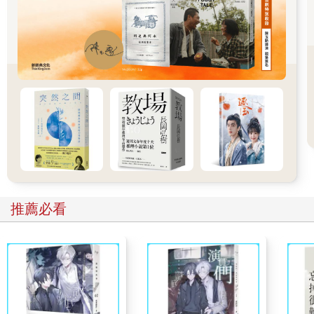
我的銀耳和枸杞購自主婦聯盟消費合作社，雖不見得是台灣土
產，但貨源和品質經過監督、掌控，吃起來還是比較安心。桂圓
乾（龍眼乾）則是前一陣子去老街晃蕩，行經「大稻埕259」農學
園時順便買的。一盒足足有一台斤（六百公克）重，來自台南東
山，由於採古法柴燒燻焙，有股天然的煙燻味，特別香甜，我不
時揪下一小坨來煮福圓茶，也就是桂圓湯，沒多久便吃掉了大半
盒，心裡覺得該節制，可是一到漸有寒意的晚上，犯饞想喝點甜
甜的東西時，卻又忍不住去挖一匙。
這會兒身體微恙，早午晚各食一碗養生桂圓銀耳湯，名正言順。
順帶講一句，在迪化街一段259號的這家農學園，販賣小農新鮮農
產，有果菜魚肉、醬料和果醋等調味品，是家庭煮夫煮婦「敗
推薦必看
家」的理想去處。銀耳枸杞桂圓湯
材料
銀耳4-5朵、桂圓乾一大匙、枸杞一大匙、冰糖
做法
1 銀耳用清水泡軟，摘除黃色的蒂頭，撕成小片；枸杞漂洗一