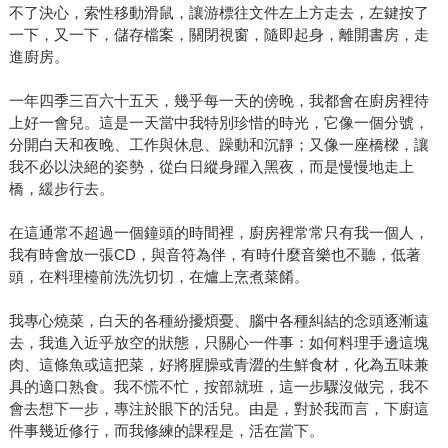
不了決心，索性移動滑鼠，讓游標往文件左上方走去，左鍵按了
一下，又一下，儲存檔案，關閉視窗，隨即起身，離開書房，走
進廚房。
一年四季三百六十五天，幾乎每一天的傍晚，我都會在廚房裡待
上好一會兒。這是一天當中我特別珍惜的時光，它像一個分號，
分開白天和夜晚、工作與休息、躁動和沉靜；又像一座橋樑，讓
我不必以決絕的姿勢，從白日縱身躍入黑夜，而是慢慢地走上
橋，緩步行去。
在這通常不超過一個鐘頭的時間裡，廚房裡常常只有我一個人，
我有時會放一張CD，與音符為伴，有時什麼音樂也不聽，低著
頭，在料理檯前洗洗切切，在爐上烹煮菜餚。
我專心燒菜，白天的各種紛擾煩憂、腦中各種糾結的念頭逐漸遠
去，我進入近乎放空的狀態，只關心一件事：如何料理手邊這塊
肉、這條魚或這把菜，好將腥臊或青澀的生鮮食材，化為五味兼
具的適口熟食。我不慌不忙，按部就班，這一步驟沒做完，我不
會去想下一步，專注於眼下的活兒。由是，對於我而言，下廚這
件事幾近修行，而我修練的課程是，活在當下。