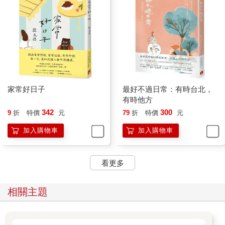
做法
1 白米置於砂鍋中，倒入混合了醬油、味醂和酒的高湯，靜置備
用。天冷約泡一小時，天熱，泡三、四十分鐘也就夠了。
2 栗子加進砂鍋中，砂鍋不加蓋，置於爐火上，中大火煮到湯滾
了，轉中小火，煮至水分快被吸乾，米面出現一個個小洞時，加
鍋蓋，轉文火煮15分鐘左右，熄火，別急著掀蓋，再燜15-20分鐘
即成。
家常好日子
最好不過日常：有時台北，
註
有時他方
此法煮好的栗子飯，栗子比較硬，如果喜歡吃鬆軟的口感，可先
342
300
9
折
特價
元
79
折
特價
元
將栗子蒸或煮至半熟才加進泡過的生米中，或將生栗一顆切成兩
加入購物車
加入購物車
三塊，再摻入生米中。另外，當然也可以用電鍋和電子鍋來煮栗
子飯，較省事，但這麼一來就沒有帶點焦香的鍋巴可吃了。
看更多
秋天滑下肚
早餐來了碗銀耳枸杞桂圓湯。秋季的天氣一般比較乾，雖說這兩
相關主題
天下起了雨，但細雨一時滋潤不了大地。天乾地燥時，我就愛吃
潤肺的銀耳，燉得軟軟的，不必費力咀嚼便滑進肚子裡。