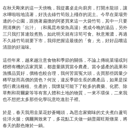
在秋天剛來的這一天傍晚，我從書桌走向廚房，打開水龍頭，讓
水嘩啦啦地流著，好洗去綠竹筍殼上殘存的泥土。今早在菜場旁
邊的小公園，跟挑著扁擔的阿婆買來這一大袋竹筍，其中一只要
用清爽的「出汁」（和風昆布柴魚高湯）煮成今晚的湯品，另外
三只我打算連殼煮熟，如此明天就有涼筍可食。秋意漸濃，再過
不久綠竹筍就要下市，我得把握這最後的「食」光，好好品嚐這
清甜的好滋味。
這些年來，越來越注意食物和季節的關係，不論上傳統菜場或到
標榜有機的店家買菜，都盡量購買當令農產。當令盛產的蔬果和
漁獲品質好，價格也較合理，我何苦當冤大頭，去買那些因量少
稀罕故而高價的貨色？何況，違反季節生長的農產品，如果是採
慣行農法種植、生產的，我懷疑可能下了較多的農藥、化肥、除
草劑和荷爾蒙等等有害人體和土地的物質，一來不環保，二來我
也不想把太多那些化學玩意吃進肚子裡。
於是，春天我用韭菜花炒蒼蠅頭，為思念家鄉味的丈夫煮白蘆筍
佐洋火腿；偶爾興致來了，多花點工夫做一鍋普羅旺斯燉菜，將
春天的顏色燴於一鍋。