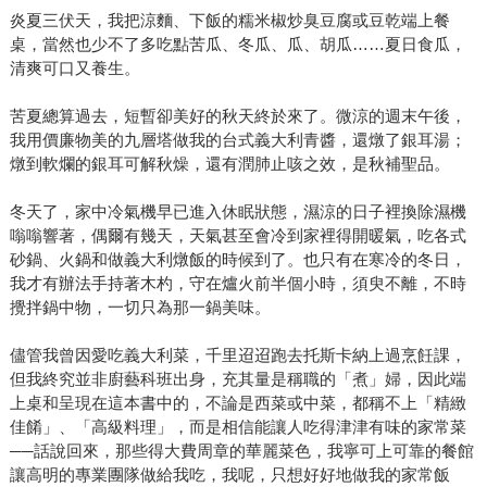
炎夏三伏天，我把涼麵、下飯的糯米椒炒臭豆腐或豆乾端上餐
桌，當然也少不了多吃點苦瓜、冬瓜、瓜、胡瓜……夏日食瓜，
清爽可口又養生。
苦夏總算過去，短暫卻美好的秋天終於來了。微涼的週末午後，
我用價廉物美的九層塔做我的台式義大利青醬，還燉了銀耳湯；
燉到軟爛的銀耳可解秋燥，還有潤肺止咳之效，是秋補聖品。
冬天了，家中冷氣機早已進入休眠狀態，濕涼的日子裡換除濕機
嗡嗡響著，偶爾有幾天，天氣甚至會冷到家裡得開暖氣，吃各式
砂鍋、火鍋和做義大利燉飯的時候到了。也只有在寒冷的冬日，
我才有辦法手持著木杓，守在爐火前半個小時，須臾不離，不時
攪拌鍋中物，一切只為那一鍋美味。
儘管我曾因愛吃義大利菜，千里迢迢跑去托斯卡納上過烹飪課，
但我終究並非廚藝科班出身，充其量是稱職的「煮」婦，因此端
上桌和呈現在這本書中的，不論是西菜或中菜，都稱不上「精緻
佳餚」、「高級料理」，而是相信能讓人吃得津津有味的家常菜
──話說回來，那些得大費周章的華麗菜色，我寧可上可靠的餐館
讓高明的專業團隊做給我吃，我呢，只想好好地做我的家常飯