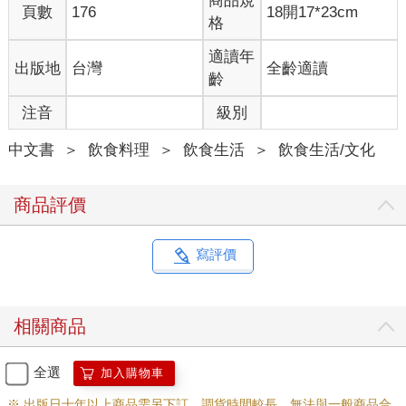
商品規
頁數
176
18開17*23cm
區氣候較溫和之故。
格
既然是本地貨色，又是季節限定，應該特別新鮮，欣然買了一
適讀年
出版地
台灣
全齡適讀
包。本來打算做栗子紅燒肉，可走在回家的路上，不知怎的，想
齡
起多年前楓紅季節，和閨蜜結伴遊京都時，曾在日式料理旅館吃
注音
級別
到栗子飯，那是日本秋季才有的旬味，清香淡雅，讓人吃在嘴
裡，油然而生惜秋之心。
中文書
＞
飲食料理
＞
飲食生活
＞
飲食生活/文化
一思及，就嘴饞。一來很想重溫舊味，再來紅燒肉固然好吃，可
濃油赤醬多少會掩蓋栗香，可惜了這難得買到的本地鮮栗，晚上
商品評價
索性來試做和風栗子飯，做法應該不會太難。一不做二不休，我
刻意捨方便簡事的電鍋不用，從櫥櫃中掏出小砂鍋，打算用它來
煲飯，這可比電鍋別致多了。我的這口小砂鍋可以煮一杯半的
寫評價
米，約莫兩碗半白飯再多一點，咱家就兩口人，這分量恰恰好。
自冰箱取出「出汁」，亦即是日式柴魚昆布高湯，加上一點點的
相關商品
醬油、味醂和米酒，用這湯汁取代清水浸泡白米。就這樣泡了快
一個小時，待白米吸飽了高湯，才把栗子攪進鍋中。
全選
加入購物車
我在網上找到的食譜說，三杯米配二十顆左右的栗子，折算起來
※ 出版日十年以上商品需另下訂，調貨時間較長，無法與一般商品合