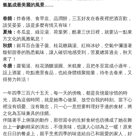
氤氳成最美麗的風景……
春餚：
炸春捲、食早韭、品潤餅，三五好友在春夜裡把酒言歡，
談笑晏晏，該是多麼有情又有味！
夏飧：
冬瓜盅、綠豆湯、荷葉粥，酷暑三伏日裡，就要沾一點東
方文化的風雅氣息！
秋饌：
銀耳百合蓮子羹、桂花糖藕湯、紅柿冰砂，空氣中彌漫著
馥郁甜香的熟悉氣味，讓人確切地感受到，苦夏總算過去，秋天
來了！
冬膳：
蘿蔔湯、桂花酒釀湯圓、米糕糜，且把冬至當成小過年，
設上酒宴，吃點應景食品，也給身體積聚能量，待冬去春來，又
得努力幹活！
一年四季三百六十五天，每一天的傍晚，都是良憶最珍惜的時
光，因為這個時間，就是她專心做菜、放空自我的時刻。當下心
裡沒有煩憂、沒有雜念，只一心一意想要料理好手邊的食材，將
之化為五味兼具的佳餚。
伴隨著手上俐落的動作，那些當令的生鮮食材也彷彿成了她在舞
台上一齣齣精采的演出，不僅美味，也讓人心頭為之一暖！原來
在日日的餐桌上，親手烹煮四季的味道給自己和親愛的家人，好