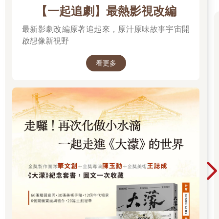
前兩天赴外地演講，由於場地較大，我擔心大夥兒聽不清楚，咬
【一起追劇】最熱影視改編
字發聲特別用力，似乎傷了聲帶。回台北的路上，置身於乾燥的
高鐵車廂內，喉嚨開始怪怪的，像是有什麼哽在喉間，嚥不下也
最新影劇改編原著追起來，原汁原味故事宇宙開
吐不出。到了夜裡，睡夢中隱約感到喉嚨有點痛，半夜醒來，心
啟想像新視野
想，哎呀，果然「鎖喉」了。沒關係，以前也碰過這種情形，休
息一兩天，少講點話，就會沒事。
看更多
怎料第二天一起床，喉嚨不痛了，卻咳了起來，「酷酷嗽」個不
停，難道是感冒了？感冒沒有特效藥，只能多休息，好好保養。
結果，休息了兩天，少開口，不吃酸辣之物，慢慢便不咳了。好
在並不是傷風感冒，真要染上感冒，那可得拖上好一陣子。慶幸
之餘，越益覺得該防患未然，給自己補補身子，於是燉了這一鍋
養生甜湯。
銀耳、枸杞和桂圓乾統統是我喜愛的食材，家中常備，其中銀耳
潤肺，枸杞安神，桂圓乾則養心補血，只是吃太多會「上火」，
但我實在喜歡，就任性地加了一點，意思意思。我知道一般做法
還會加點紅棗，家中不巧沒有存貨，又懶得為此出門採買，加上
我對紅棗之味並無偏好，就省略不加。