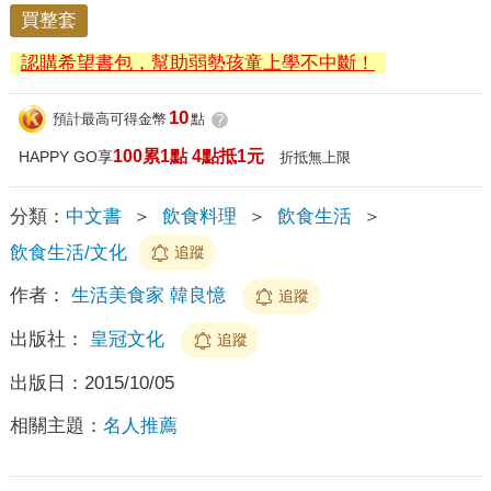
買整套
認購希望書包，幫助弱勢孩童上學不中斷！
10
預計最高可得金幣
點
?
100累1點 4點抵1元
HAPPY GO享
折抵無上限
分類：
中文書
＞
飲食料理
＞
飲食生活
＞
飲食生活/文化
追蹤
作者：
生活美食家 韓良憶
追蹤
出版社：
皇冠文化
追蹤
出版日：
2015/10/05
相關主題：
名人推薦