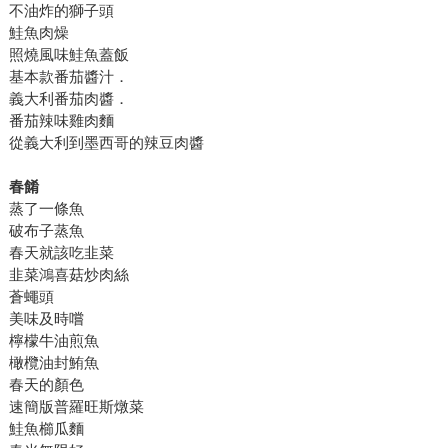
不油炸的獅子頭
鮭魚肉燥
照燒風味鮭魚蓋飯
基本款番茄醬汁．
義大利番茄肉醬．
番茄辣味雞肉麵
從義大利到墨西哥的辣豆肉醬
春餚
蒸了一條魚
破布子蒸魚
春天就該吃韭菜
韭菜鴻喜菇炒肉絲
蒼蠅頭
美味及時嚐
檸檬牛油煎魚
橄欖油封鮪魚
春天的顏色
速簡版普羅旺斯燉菜
鮭魚櫛瓜麵