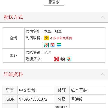
看更多
回到家，泡了一壺蜜香紅茶，夫妻倆相對而坐，邊喝茶邊剝栗
子，剝一顆吃一顆，不一會兒就把香噴噴的栗子吃個精光，一方
面意猶未盡，另一方面卻也慶幸方才有所節制，沒敢買太多，要
配送方式
不然，肯定買多少吃多少。須知栗子固然美味，可一口氣吃太
多，會脹氣的。
國內宅配：本島、離島
話雖如此，緊接著一個星期，卻一連煮了兩回砂鍋栗子飯。
到店取貨：
台灣
不限金額免運費
淺嚐秋栗後的那個週末，逛菜場時看到常去的菜攤上，有一包包
國際快遞：全球
已剝殼的栗子，金黃飽滿。
海外
港澳店取：
「大陸來的嗎？」我問相熟的菜販。
詳細資料
「不，這是本島產的，嘉義那裡山上種的，季節限定哦，過了十
月就沒了。」
語言
中文繁體
裝訂
紙本平裝
印象中，栗樹是耐寒的溫帶植物，還僑居荷蘭時，每逢秋季，森
林間的栗樹便結滿一顆顆長著尖刺、形似刺蝟的果子。刺果成熟
ISBN
9789573331872
分級
普通級
墜地，黃綠色的皮綻開，露出裡頭幾顆深褐色的堅果，那便是人
們愛吃的栗子。殊不知亞熱帶的台灣居然也生產栗子，想來是山