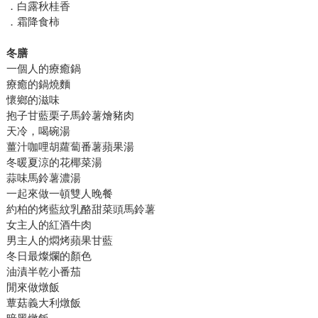
．白露秋桂香
．霜降食柿
冬膳
一個人的療癒鍋
療癒的鍋燒麵
懷鄉的滋味
抱子甘藍栗子馬鈴薯燴豬肉
天冷，喝碗湯
薑汁咖哩胡蘿蔔番薯蘋果湯
冬暖夏涼的花椰菜湯
蒜味馬鈴薯濃湯
一起來做一頓雙人晚餐
約柏的烤藍紋乳酪甜菜頭馬鈴薯
女主人的紅酒牛肉
男主人的燜烤蘋果甘藍
冬日最燦爛的顏色
油漬半乾小番茄
閒來做燉飯
蕈菇義大利燉飯