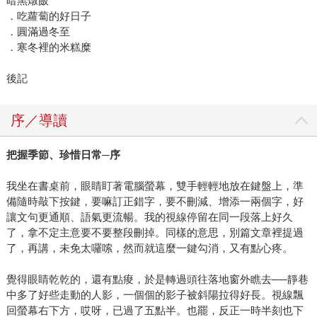
暗黑燉飯
．吃蘿蔔的好日子
．圓滿過冬至
．寒冬裡的米糕糜
後記
序／導讀
把握季節、珍惜日常─序
我坐在書桌前，眼睛盯著電腦螢幕，雙手輕輕地放在鍵盤上，準
備隨時敲下按鍵，要嘛訂正錯字，要不刪減、增添一兩個字，好
讓文句更通順、語氣更流暢。我的視線停留在同一段落上好久
了，拿不定主意要不要整段刪掉。同樣的意思，別篇文章裡提過
了，再講，未免太囉嗦，然而就這麼一鍵勾消，又有點心疼。
覺得眼睛乾乾的，還有點痠，於是轉過頭往落地窗外瞧去──靜巷
中多了好些走動的人影，一個個的影子被斜陽拉得好長。視線飄
回螢幕右下方，哎呀，已過了五點半。也罷，反正一時半刻也下