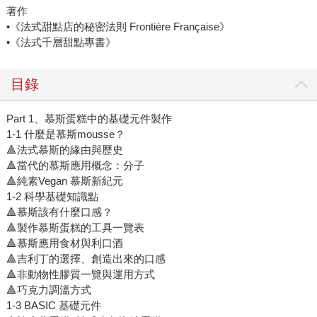
著作
•《法式甜點店的秘密法則 Frontière Française》
•《法式千層甜點專書》
目錄
Part 1、慕斯蛋糕中的基礎元件製作
1-1 什麼是慕斯mousse？
🔺法式慕斯的緣由與歷史
🔺當代的慕斯應用概念：分子
🔺純素Vegan 慕斯新紀元
1-2 科學基礎知識點
🔺慕斯該有什麼口感？
🔺製作慕斯蛋糕的工具一覽表
🔺慕斯應用食材與利口酒
🔺吉利丁的選擇、創造出來的口感
🔺非動物性膠質一覽與運用方式
🔺巧克力調溫方式
1-3 BASIC 基礎元件