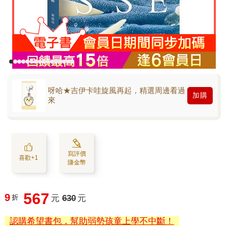
呀哈★吉伊卡哇旋風再起，精選周邊看過
加購
來
寫評價
喜歡+1
賺金幣
567
9
折
元
630
元
認購希望書包，幫助弱勢孩童上學不中斷！