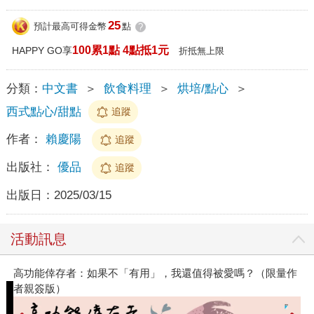
25
預計最高可得金幣
點
?
100累1點 4點抵1元
HAPPY GO享
折抵無上限
分類：
中文書
＞
飲食料理
＞
烘培/點心
＞
西式點心/甜點
追蹤
作者：
賴慶陽
追蹤
出版社：
優品
追蹤
出版日：
2025/03/15
活動訊息
高功能倖存者：如果不「有用」，我還值得被愛嗎？（限量作
者親簽版）