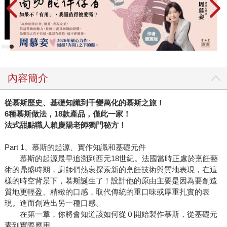
內容簡介
從慕斯歷史、基礎知識到千變萬化的慕斯之旅！
6種慕斯做法，18款產品，僅此一家！
法式甜點職人賴慶陽老師獨門秘方！
Part 1、慕斯的起源、實作知識和基礎元件
慕斯的起源最早追溯到西元18世紀。法國當時正處於烹飪藝
術的鼎盛時期，廚師們熱衷探索新的烹飪技術與質地表現，在這
樣的時空背景下，慕斯誕生了！設計他的原由主要是因為要創造
質地更輕盈、精緻的口感，取代傳統的重口味或厚重扎實的表
現。進而創造出另一種口感。
在第一章，你將會知道該如何從０開始製作慕斯，從基礎元
素到實際應用。