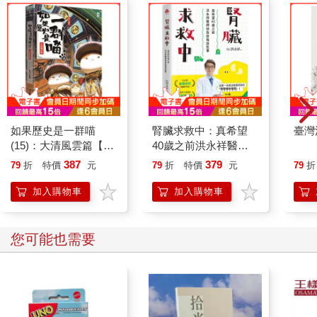
如果歷史是一群喵
腎臟求救中：真希望
臺灣
(15)：大清風雲篇【萌
40歲之前洪永祥醫師
貓漫畫學歷史】
就告訴我這些事
387
379
79
折
特價
元
79
折
特價
元
79
折
加入購物車
加入購物車
您可能也需要