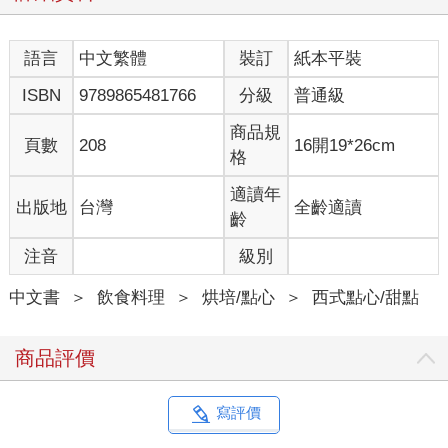
語言
中文繁體
裝訂
紙本平裝
ISBN
9789865481766
分級
普通級
商品規
頁數
208
16開19*26cm
格
適讀年
出版地
台灣
全齡適讀
齡
注音
級別
中文書
＞
飲食料理
＞
烘培/點心
＞
西式點心/甜點
商品評價
寫評價