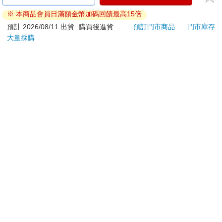
ATM提款機，請不要聽從指示，以免受騙上當！
※ 本商品會員日滿額金幣加碼回饋最高15倍
退換貨須知：
預計 2026/08/11 出貨
購買後進貨
預訂門市商品
門市庫存
大量採購
**提醒您，鑑賞期不等於試用期，退回商品須為全新狀態**
依據「消費者保護法」第19條及行政院消費者保護處公告之
「通訊交易解除權合理例外情事適用準則」，以下商品購買
後，除商品本身有瑕疵外，將不提供7天的猶豫期：
易於腐敗、保存期限較短或解約時即將逾期。（如：生
鮮食品）
依消費者要求所為之客製化給付。（客製化商品）
報紙、期刊或雜誌。（含MOOK、外文雜誌）
經消費者拆封之影音商品或電腦軟體。
非以有形媒介提供之數位內容或一經提供即為完成之線
上服務，經消費者事先同意始提供。（如：電子書、電
子雜誌、下載版軟體、虛擬商品…等）
已拆封之個人衛生用品。（如：內衣褲、刮鬍刀、除毛
刀…等）
若非上列種類商品，均享有到貨7天的猶豫期（含例假
日）。