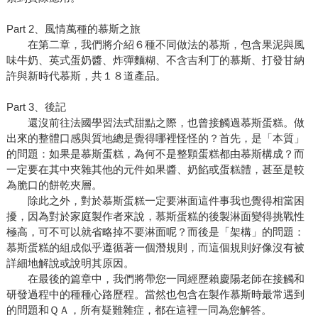
Part 2、風情萬種的慕斯之旅
在第二章，我們將介紹６種不同做法的慕斯，包含果泥與風
味牛奶、英式蛋奶醬、炸彈麵糊、不含吉利丁的慕斯、打發甘納
許與新時代慕斯，共１８道產品。
Part 3、後記
還沒前往法國學習法式甜點之際，也曾接觸過慕斯蛋糕。做
出來的整體口感與質地總是覺得哪裡怪怪的？首先，是「本質」
的問題：如果是慕斯蛋糕，為何不是整顆蛋糕都由慕斯構成？而
一定要在其中夾雜其他的元件如果醬、奶餡或蛋糕體，甚至是較
為脆口的餅乾夾層。
除此之外，對於慕斯蛋糕一定要淋面這件事我也覺得相當困
擾，因為對於家庭製作者來說，慕斯蛋糕的後製淋面變得挑戰性
極高，可不可以就省略掉不要淋面呢？而後是「架構」的問題：
慕斯蛋糕的組成似乎遵循著一個潛規則，而這個規則好像沒有被
詳細地解說或說明其原因。
在最後的篇章中，我們將帶您一同經歷賴慶陽老師在接觸和
研發過程中的種種心路歷程。當然也包含在製作慕斯時最常遇到
的問題和ＱＡ，所有疑難雜症，都在這裡一同為您解答。