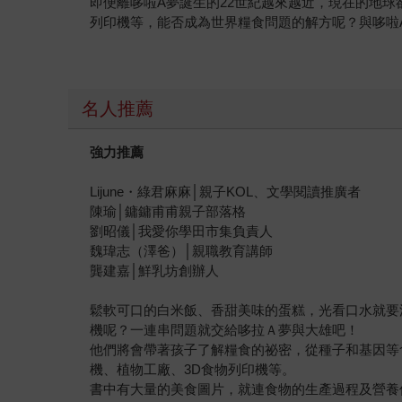
即便離哆啦A夢誕生的22世紀越來越近，現在的地
列印機等，能否成為世界糧食問題的解方呢？與哆啦
名人推薦
強力推薦
Lijune・綠君麻麻│親子KOL、文學閱讀推廣者
陳瑜│鏞鏞甫甫親子部落格
劉昭儀│我愛你學田市集負責人
魏瑋志（澤爸）│親職教育講師
龔建嘉│鮮乳坊創辦人
鬆軟可口的白米飯、香甜美味的蛋糕，光看口水就要
機呢？一連串問題就交給哆拉Ａ夢與大雄吧！
他們將會帶著孩子了解糧食的祕密，從種子和基因等
機、植物工廠、3D食物列印機等。
書中有大量的美食圖片，就連食物的生產過程及營養