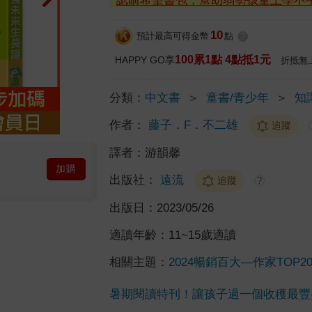
認購希望書包，幫助弱勢孩童上學不
10
預計最高可得金幣
點
?
100累1點 4點抵1元
HAPPY GO享
折抵無
分類：
中文書
＞
童書/青少年
＞
知
作者：
藤子．F．不二雄
追蹤
譯者：
游韻馨
加購
出版社：
遠流
追蹤
?
出版日：
2023/05/26
適讀年齡：
11~15歲適讀
相關主題：
2024暢銷百大—作家TOP2
暑期閱讀特刊！讓孩子過一個收穫最豐