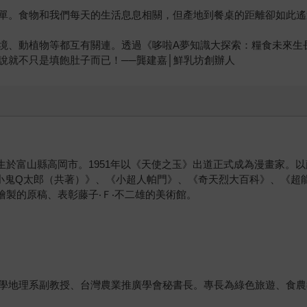
單。食物和我們每天的生活息息相關，但產地到餐桌的距離卻如此遙
境、動植物等都互有關連。透過《哆啦A夢知識大探索：糧食未來生
說就不只是填飽肚子而已！──龔建嘉│鮮乳坊創辦人
年12月1日出生於富山縣高岡市。1951年以《天使之玉》出道正式成為漫畫
鬼Q太郎（共著）》、《小超人帕門》、《奇天烈大百科》、《超能力
繪製的原稿、表彰藤子‧Ｆ‧不二雄的美術館。
學地理系副教授、台灣農業推廣學會秘書長。專長為綠色旅遊、食農