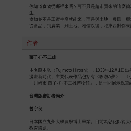
你知道食物從哪裡來嗎？可不只是超市買來的這麼簡
生。
食物並不是工廠生產就能來，而是與土地、農民、環
從食品，到農業，到土地。相信以後，吃東西對你來
作者
藤子
‧F
‧
不二雄
本名藤本弘（Fujimoto Hiroshi），1933
漫畫新時代。主要代表作品包括有《哆啦A夢》、《小
「川崎市 藤子‧Ｆ‧不二雄博物館」，是一間展示親筆
台灣版審訂者簡介
曾宇良
日本國立九州大學農學博士畢業。目前為彰化師範大
教育議題。