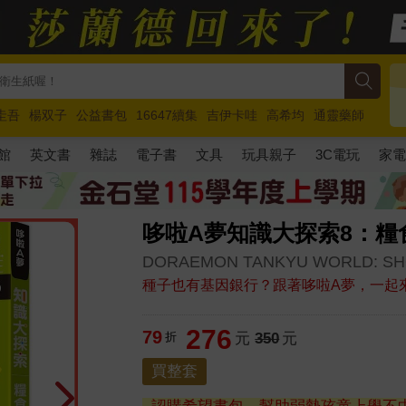
圭吾
楊双子
公益書包
16647續集
吉伊卡哇
高希均
通靈藥師
路邊攤新作
馬斯克
玩具總動員5
超慢跑
館
英文書
雜誌
電子書
文具
玩具親子
3C電玩
家
哆啦A夢知識大探索8：糧
DORAEMON TANKYU WORLD: SHO
種子也有基因銀行？跟著哆啦A夢，一起
276
79
折
元
350
元
買整套