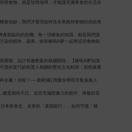
珍惜食物，就是珍惜地球，才能讓充滿美食的生活永
糧食短缺，我們才發現如何在未來維持食物的供給無
將會面臨到的危機。每一項糧食的知識，都是我們讓
汙染的稻米、蔬果。快和哆啦A夢一起將這些食物知
長開發、設計有趣教案的燒腦階段，【哆啦A夢知識
可貴的是巧妙的置入相關的歷史文化軌跡；當然最重
科全書！你呢？──劉昭儀│我愛你學田市集負責人
，總是期待不已。這些充滿想像力的創作、捧腹好笑
、日本飲食史、未來的「基因銀行」、如何守護「種