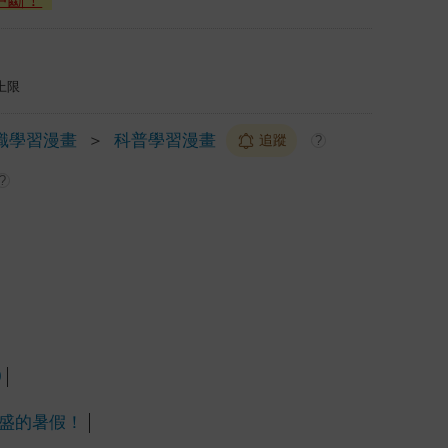
中斷！
上限
識學習漫畫
＞
科普學習漫畫
追蹤
?
?
0
盛的暑假！