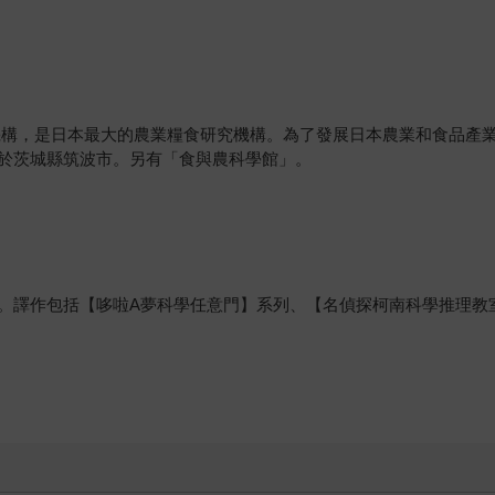
機構，是日本最大的農業糧食研究機構。為了發展日本農業和食品產
於茨城縣筑波市。另有「食與農科學館」。
。譯作包括【哆啦A夢科學任意門】系列、【名偵探柯南科學推理教