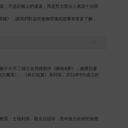
遠；不是距離上的遙遠，而是對大部分人來說十分陌
長罐》，讓我們對這些食物背後的故事有更多了解，
家。以藤子‧F‧不二雄之名持續創作《哆啦A夢》，建構兒童
魔美》、《科幻短篇》系列等。2011年9月成立的
教育、土地利用、觀光日語等，長年致力於研究食農