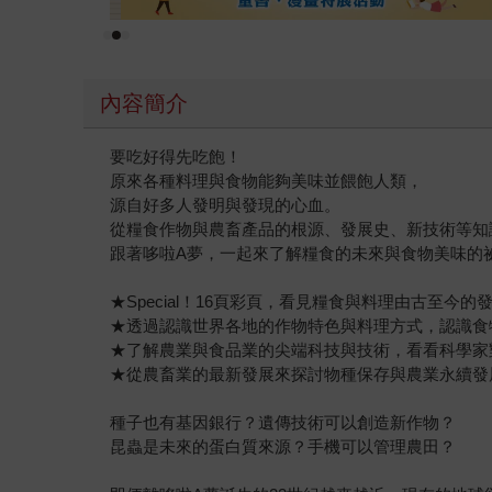
內容簡介
要吃好得先吃飽！
原來各種料理與食物能夠美味並餵飽人類，
源自好多人發明與發現的心血。
從糧食作物與農畜產品的根源、發展史、新技術等知
跟著哆啦A夢，一起來了解糧食的未來與食物美味的
★Special！16頁彩頁，看見糧食與料理由古至今的
★透過認識世界各地的作物特色與料理方式，認識食
★了解農業與食品業的尖端科技與技術，看看科學家
★從農畜業的最新發展來探討物種保存與農業永續發
種子也有基因銀行？遺傳技術可以創造新作物？
昆蟲是未來的蛋白質來源？手機可以管理農田？