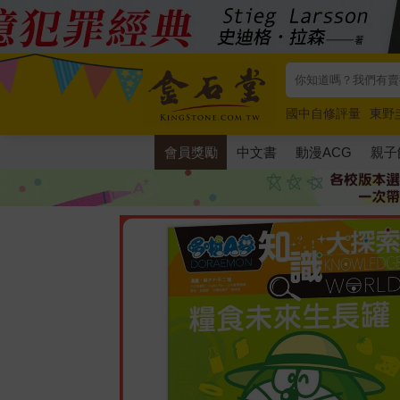
國中自修評量
東野
唯紅花綻放
奧德賽
會員獎勵
中文書
動漫ACG
親子