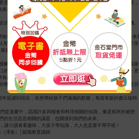
更是人類的科技與文明進步的指標。當然更重要的是要讓孩子知道，
推廣者
必須在科技進步和生態維持之間取得平衡。經歷了近期的蛋蛋危機、
間食物產量與品質的變化，讓我們能認識糧食的祕密，以及思考未來
人類，包括你的孩子、孫子，都還能吃到價格實惠的新鮮雞蛋、不受
甫甫親子部落格
接觸、學習、探索更多土地、食物、風土與節令的知識。在老師或家
口的精神糧食，透過深入了解食物的過去，智慧輸入永續的未來；更
所有的學習變得活潑有趣！
的尊重，可以讓我更確認推動食農教育的初衷。這是我的食農教育百
當年延續到現在，依然帶給孩子們滿滿的歡樂，每當有新的書出版時
我們從漫畫中，認識許多與糧食和料理相關的知識，像是稻米的祕密
們的生活息息相關的議題，也關係到我們的未來。
釋，讓小讀者看趣味，大孩子學知識，大人也是愛不釋手呢！
志（澤爸）│親職教育講師