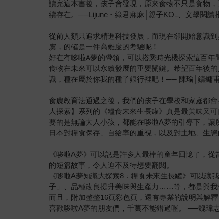
讀完這本書後，孩子會發現，原來食物不只是食物，
續存在。──Lijune・綠君麻麻│親子KOL、文學閱讀
從前人類只追求精進科技發展，而現在卻開始意識到
虞，的確是一件高難度的考驗呢！
好在有哆啦A夢的帶領，可以搭乘時光機探索這百年
食物在未來可以永續發展的重要關鍵。希望百年後的
識，種在屬於你我的種子銀行裡吧！── 陳瑜│鏞鏞
食農教育法通過之後，我們的孩子在學校和家庭都會
大探索】系列的《糧食未來生長罐》真是最美味又可
要的是無論大人小孩，都能在哆啦A夢的引導下，讓
日本對糧食保存、自給率的重視，以及對土地、生態
《哆啦A夢》可以說是許多人最棒的童年回憶了，從
的短篇故事，令人迫不及待想要翻閱。
《哆啦A夢知識大探索8：糧食未來生長罐》可以讓
子」、品種改良提升美味與生產力……等，都是與我
而且，附加整整16頁彩色頁，還有專業的說明與解
喜歡哆啦A夢的朋友們，千萬不能錯過喔。 ──魏瑋