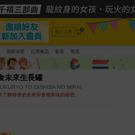
0
登入/註冊
電
居家休閒
日用食品
影音
售票
食未來生長罐
KURYO TO OISHISA NO MIRAI
來了解糧食的未來與食物美味的祕密。