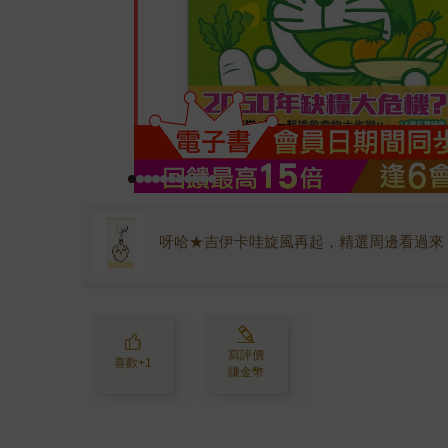
呀哈★吉伊卡哇旋風再起，精選周邊看過來
寫評價
喜歡+1
賺金幣