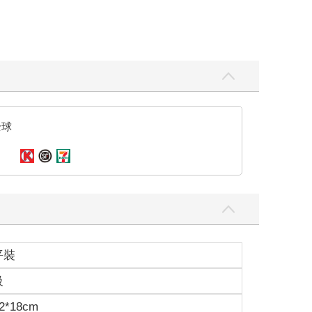
全球
平裝
級
2*18cm