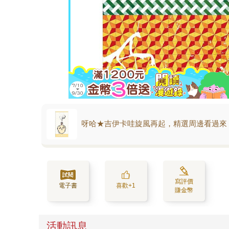
呀哈★吉伊卡哇旋風再起，精選周邊看過來
寫評價
電子書
喜歡+1
賺金幣
活動訊息