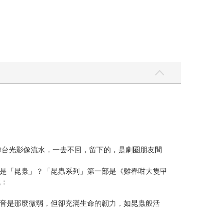
。舞台光影像流水，一去不回，留下的，是劇圈朋友間
是「昆蟲」？「昆蟲系列」第一部是《雞春咁大隻曱
代：
音是那麼微弱，但卻充滿生命的韌力，如昆蟲般活