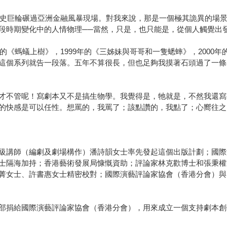
」歷史巨輪碾過亞洲金融風暴現場。對我來說，那是一個極其詭異的場
段時期變化中的人情物理──當然，只是，也只能是，從個人觸覺出
的《螞蟻上樹》，1999年的《三姊妹與哥哥和一隻蟋蟀》，2000年
這個系列就告一段落。五年不算很長，但也足夠我摸著石頭過了一條
才不管呢！寫劇本又不是搞生物學。我覺得是，牠就是，不然我還寫
的快感是可以任性。想罵的，我罵了；該點讚的，我點了；心嚮往之
級講師（編劇及劇場構作）潘詩韻女士率先發起這個出版計劃；國際
士隔海加持；香港藝術發展局慷慨資助；評論家林克歡博士和張秉權
菁女士、許書惠女士精密校對；國際演藝評論家協會（香港分會）與
部捐給國際演藝評論家協會（香港分會），用來成立一個支持劇本創