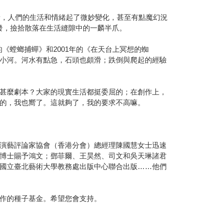
景，人們的生活和情緒起了微妙變化，甚至有點魔幻況
發，撿拾散落在生活縫隙中的一麟半爪。
的《螳螂捕蟬》和2001年的《在天台上冥想的蜘
小河。河水有點急，石頭也頗滑；跌倒與爬起的經驗
甚麼劇本？大家的現實生活都挺委屈的；在創作上，
的，我也嚮了。這就夠了，我的要求不高嘛。
演藝評論家協會（香港分會）總經理陳國慧女士迅速
博士賜予鴻文；鄧菲爾、王昊然、司文和吳天琳諸君
國立臺北藝術大學教務處出版中心聯合出版……他們
作的種子基金。希望您會支持。