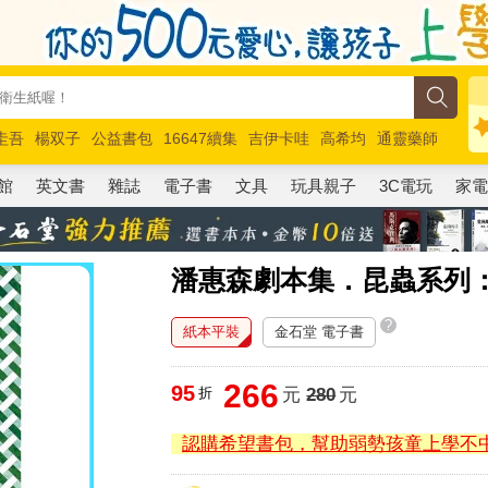
圭吾
楊双子
公益書包
16647續集
吉伊卡哇
高希均
通靈藥師
路邊攤新作
馬斯克
玩具總動員5
超慢跑
館
英文書
雜誌
電子書
文具
玩具親子
3C電玩
家
潘惠森劇本集．昆蟲系列
?
紙本平裝
金石堂 電子書
266
95
折
元
280
元
認購希望書包，幫助弱勢孩童上學不