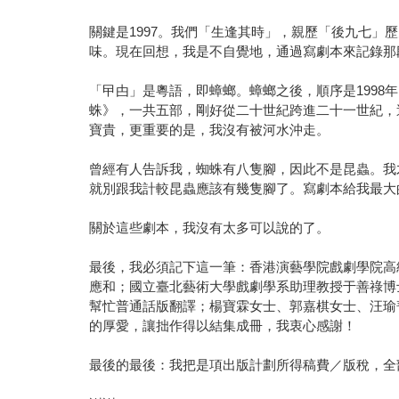
關鍵是1997。我們「生逢其時」，親歷「後九七
味。現在回想，我是不自覺地，通過寫劇本來記錄那
「曱甴」是粵語，即蟑螂。蟑螂之後，順序是1998年
蛛》，一共五部，剛好從二十世紀跨進二十一世紀，
寶貴，更重要的是，我沒有被河水沖走。
曾經有人告訴我，蜘蛛有八隻腳，因此不是昆蟲。我
就別跟我計較昆蟲應該有幾隻腳了。寫劇本給我最大
關於這些劇本，我沒有太多可以說的了。
最後，我必須記下這一筆：香港演藝學院戲劇學院高
應和；國立臺北藝術大學戲劇學系助理教授于善祿博
幫忙普通話版翻譯；楊寶霖女士、郭嘉棋女士、汪瑜
的厚愛，讓拙作得以結集成冊，我衷心感謝！
最後的最後：我把是項出版計劃所得稿費／版稅，全