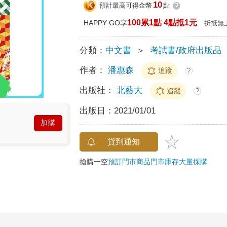
10
預計最高可得金幣
點
?
100累1點 4點抵1元
HAPPY GO享
折抵無
分類：
中文書
＞
考試書/政府出版品
作者：
潘惠森
追蹤
?
出版社：
北藝大
追蹤
?
出版日：
2021/01/01
加購
貨到通知
搶購一空
預訂門市商品
門市庫存
大量採購