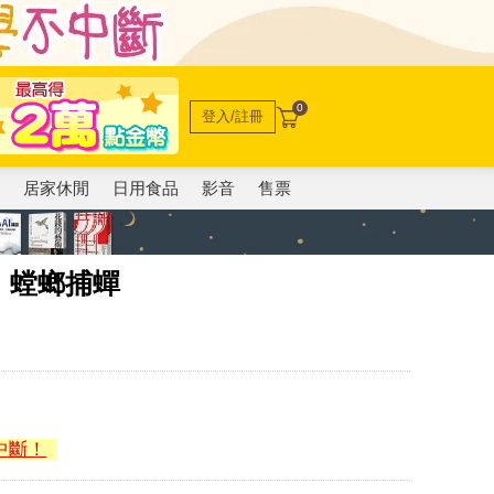
0
登入/註冊
電
居家休閒
日用食品
影音
售票
：螳螂捕蟬
中斷！