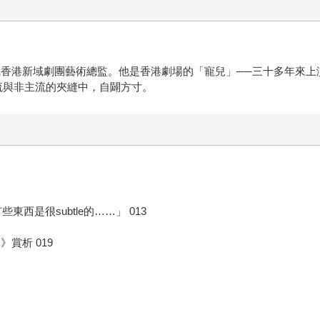
年任職香港新域劇團藝術總監。他是香港劇場的「寵兒」──三十多年來
流與非主流的夾縫中，自闢方寸。
東西是很subtle的……」 013
賞析 019