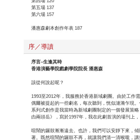
第四場 120
第五場 137
第六場 157
潘惠森劇本創作年表 187
序／導讀
序言–生逢其時
香港演藝學院戲劇學院院長 潘惠森
該從何說起呢？
1993至2012年，我服務於香港新域劇團。由於
偶爾被提起的一些劇名，每次聽到，恍似漣漪乍現。
系列式創作是我當時為新域劇團制定的一個發展策略
甴兩頭岳》，寫於1997年，我在此劇首演的場刊
喧鬧的鑼鼓漸漸遠去。也許，我們可以安靜下來，傾
著。既然喧鬧的鑼鼓不再，就讓我們清一清喉嚨，講