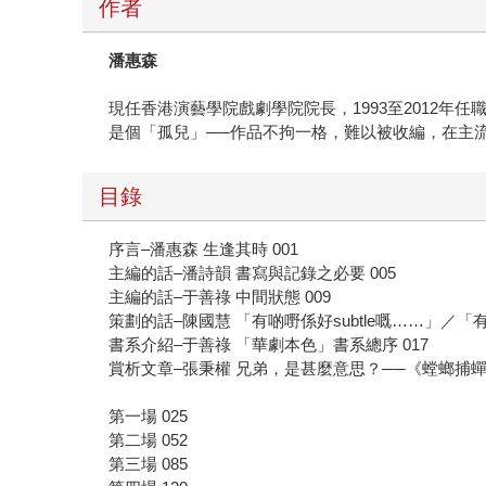
作者
潘惠森
現任香港演藝學院戲劇學院院長，1993至2012
是個「孤兒」──作品不拘一格，難以被收編，在主
目錄
序言–潘惠森 生逢其時 001
主編的話–潘詩韻 書寫與記錄之必要 005
主編的話–于善祿 中間狀態 009
策劃的話–陳國慧 「有啲嘢係好subtle嘅……」／「有些
書系介紹–于善祿 「華劇本色」書系總序 017
賞析文章–張秉權 兄弟，是甚麼意思？──《螳螂捕蟬》
第一場 025
第二場 052
第三場 085