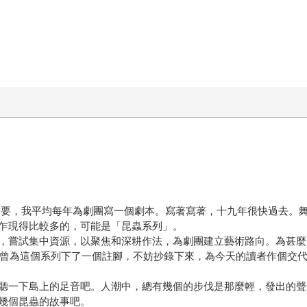
工作需要，我平均每年為劇團寫一個劇本。寫著寫著，十九年很快過去
乍現得比較多的，可能是「昆蟲系列」。
，嘗試集中資源，以聚焦和深耕作法，為劇團建立藝術路向。為甚麼
上，曾為這個系列下了一個註腳，不妨抄錄下來，為今天的讀者作個交
聽一下島上的足音吧。人潮中，總有幾個的步伐是那麼輕，發出的聲
幾個昆蟲的故事吧。