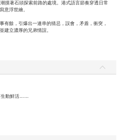
浪潮摸著石頭探索前路的處境。港式語言節奏穿透日常
寫意浮世繪。
事有餘，引爆出一連串的猜忌，誤會，矛盾，衝突，
並建立濃厚的兄弟情誼。
言生動鮮活……