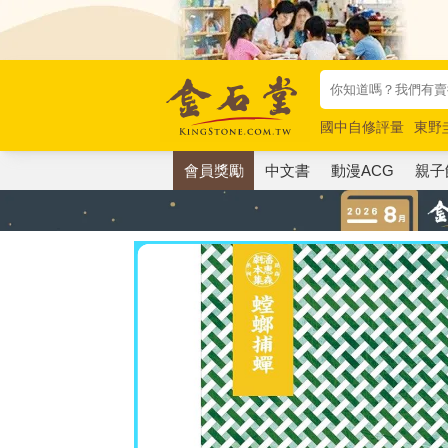
國中自修評量
東野
唯紅花綻放
奧德賽
會員獎勵
中文書
動漫ACG
親子