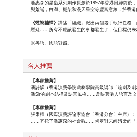
潘惠森的昆蟲系列劇作原創於1997年香港回歸前
與荒誕，白湖、棚架和漫天星空等豐富意象，於香港
《螳螂捕蟬》
講述「組織」派出兩個殺手執行任務。
懸疑……所有不應該發生的事都發生了，但目標仍未
※粵語、國語對照。
名人推薦
【專家推薦】
潘詩韻（香港演藝學院戲劇學院高級講師〔編劇及劇
潘Sir的劇本結構及語言風格……反映著港人語言
【專家推薦】
張秉權（國際演藝評論家協會〔香港分會〕主席）：
……寄托了潘惠森的社會觀……肯定對未經污染的「