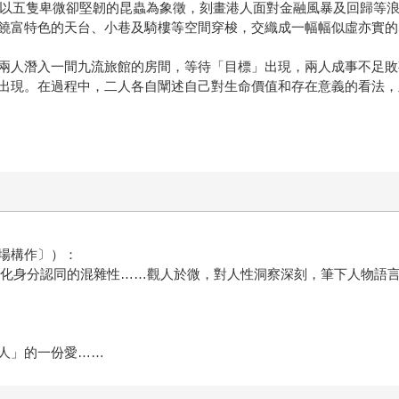
後，以五隻卑微卻堅韌的昆蟲為象徵，刻畫港人面對金融風暴及回歸等
饒富特色的天台、小巷及騎樓等空間穿梭，交織成一幅幅似虛亦實的
兩人潛入一間九流旅館的房間，等待「目標」出現，兩人成事不足敗
出現。在過程中，二人各自闡述自己對生命價值和存在意義的看法，
場構作〕）：
及文化身分認同的混雜性……觀人於微，對人性洞察深刻，筆下人物語
人」的一份愛……