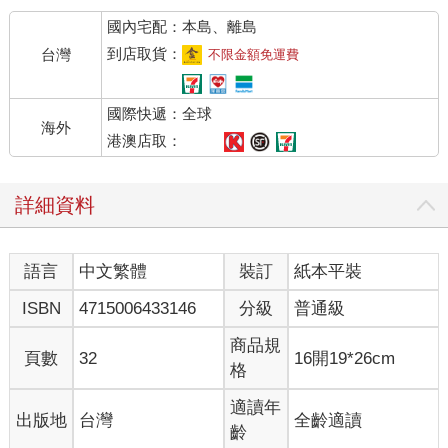
國內宅配：本島、離島
到店取貨：
台灣
不限金額免運費
國際快遞：全球
海外
港澳店取：
詳細資料
語言
中文繁體
裝訂
紙本平裝
ISBN
4715006433146
分級
普通級
商品規
頁數
32
16開19*26cm
格
適讀年
出版地
台灣
全齡適讀
齡