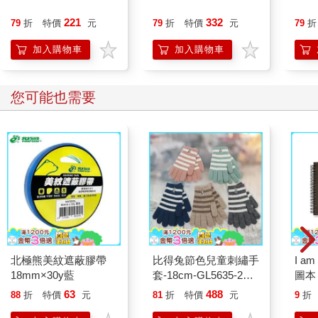
221
332
79
折
特價
元
79
折
特價
元
79
折
加入購物車
加入購物車
您可能也需要
北極熊美紋遮蔽膠帶
比得兔節色兒童刺繡手
I a
18mm×30y藍
套-18cm-GL5635-2雙
圖本
入
63
488
88
折
特價
元
81
折
特價
元
9
折