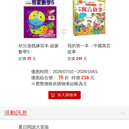
幼兒遊戲練習本-啟蒙
我的第一本：中國寓言
數學5
故事
定價
39
元
定價
249
元
優惠時間：2026/07/10 ~2026/10/01
優惠組合價：
75
折
特價
216
元
※實際價格依購物車結帳為主
加入購物車
活動訊息
夏日閱讀大冒險
P