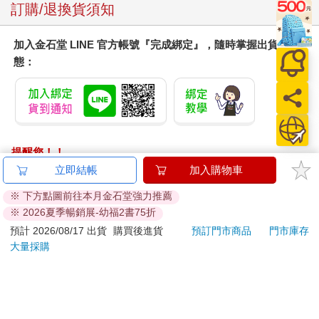
訂購/退換貨須知
加入金石堂 LINE 官方帳號『完成綁定』，隨時掌握出貨動
態：
提醒您！！
金石堂及銀行均不會請您操作ATM! 如接獲電話要求您前往
立即結帳
加入購物車
ATM提款機，請不要聽從指示，以免受騙上當！
※ 下方點圖前往本月金石堂強力推薦
※ 2026夏季暢銷展-幼福2書75折
退換貨須知：
**提醒您，鑑賞期不等於試用期，退回商品須為全新狀態**
預計 2026/08/17 出貨
購買後進貨
預訂門市商品
門市庫存
大量採購
依據「消費者保護法」第19條及行政院消費者保護處公告之
「通訊交易解除權合理例外情事適用準則」，以下商品購買
後，除商品本身有瑕疵外，將不提供7天的猶豫期：
易於腐敗、保存期限較短或解約時即將逾期。（如：生
鮮食品）