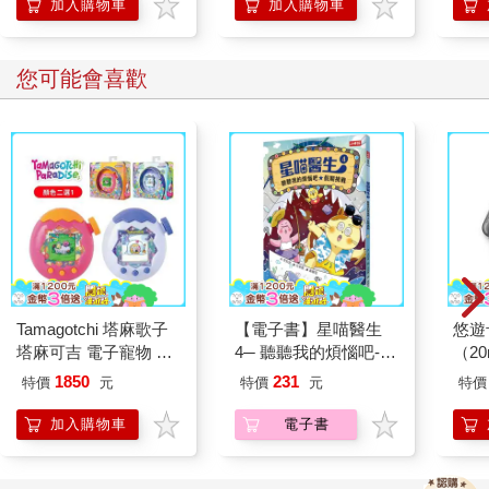
加入購物車
加入購物車
您可能會喜歡
Tamagotchi 塔麻歌子
【電子書】星喵醫生
悠遊
塔麻可吉 電子寵物 樂
4─ 聽聽我的煩惱吧-假
（2
園系列（熱帶橙果／極
期挑戰
1850
231
特價
元
特價
元
特價
地冰雪）
加入購物車
電子書