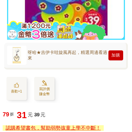
呀哈★吉伊卡哇旋風再起，精選周邊看過
加購
來
寫評價
喜歡+1
賺金幣
31
79
折
元
39
元
認購希望書包，幫助弱勢孩童上學不中斷！