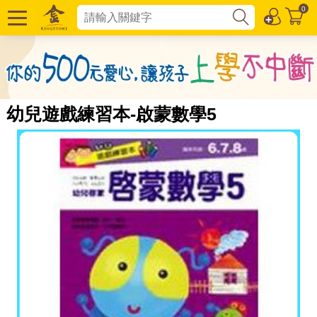
0
幼兒遊戲練習本-啟蒙數學5