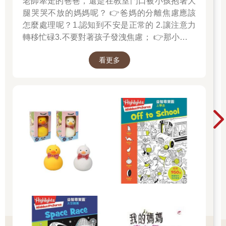
老師牽走的爸爸，還是在教室門口被小孩抱著大
腿哭哭不放的媽媽呢？ 👉爸媽的分離焦慮應該
怎麼處理呢？1.認知到不安是正常的 2.讓注意力
轉移忙碌3.不要對著孩子發洩焦慮； 👉那小朋友
該如何適應過渡期呢？1.可給予適當的安撫玩具
看更多
也許是熟悉的玩偶增加安全感 2.與孩子分開時請
好好堅定道別不可哄騙,並保證會回到身邊3.準時
守約的接回孩子 好好的渡這個時期，爸爸媽媽和
孩子一起迎接成長的過程！真是太好了！ 🎉金石
堂開學季！爸媽好輕鬆教你一站購足！文具、書
包、書套參展品全面5折起！👉文具滿777送80
元電子禮券 👉全站商品滿1200回饋4%金幣