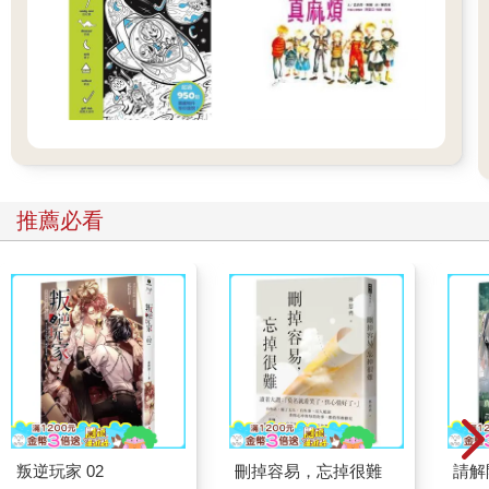
推薦必看
叛逆玩家 02
刪掉容易，忘掉很難
請解