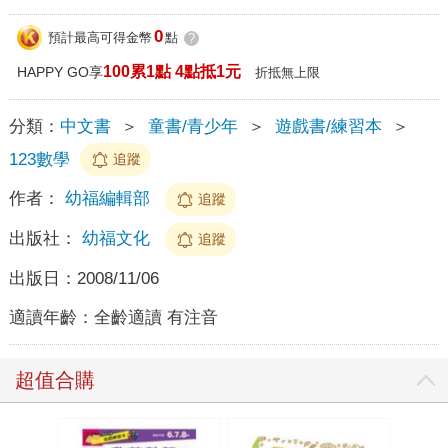
0
預計最高可得金幣
點
?
100累1點 4點抵1元
HAPPY GO享
折抵無上限
分類：
中文書
＞
童書/青少年
＞
遊戲書/練習本
＞
123數學
追蹤
作者：
幼福編輯部
追蹤
出版社：
幼福文化
追蹤
出版日：
2008/11/06
適讀年齡：
全齡適讀 有注音
超值合購