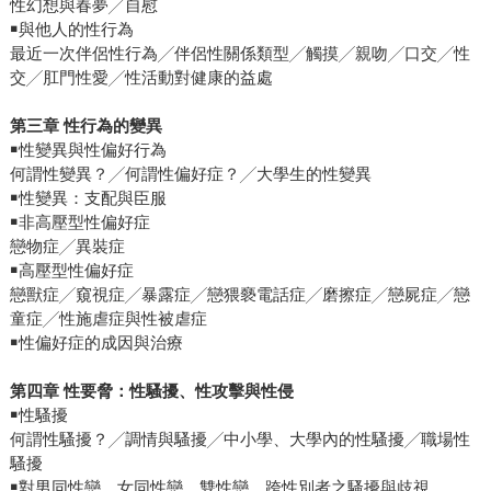
性幻想與春夢╱自慰
￭與他人的性行為
最近一次伴侶性行為╱伴侶性關係類型╱觸摸╱親吻╱口交╱性
交╱肛門性愛╱性活動對健康的益處
第三章 性行為的變異
￭性變異與性偏好行為
何謂性變異？╱何謂性偏好症？╱大學生的性變異
￭性變異：支配與臣服
￭非高壓型性偏好症
戀物症╱異裝症
￭高壓型性偏好症
戀獸症╱窺視症╱暴露症╱戀猥褻電話症╱磨擦症╱戀屍症╱戀
童症╱性施虐症與性被虐症
￭性偏好症的成因與治療
第四章 性要脅：性騷擾、性攻擊與性侵
￭性騷擾
何謂性騷擾？╱調情與騷擾╱中小學、大學內的性騷擾╱職場性
騷擾
￭對男同性戀、女同性戀、雙性戀、跨性別者之騷擾與歧視