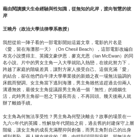
藉由閱讀擴大生命經驗與性知識，從無知的此岸，渡向智慧的彼
岸
王曉丹（政治大學法律學系教授）
我想從前一陣子看的一部電影開始這篇文章，電影的片名是
《愛，留在海灘那一天》（On Chesil Beach），這部電影改編自
布克小說獎得主、英國文豪伊恩．麥克尤恩（Ian McEwan）的同
名小說。片中的男女主角一入大學就陷入熱戀，在彼此努力下，
跨越了家庭的階級差異，讓對方家人接受自己。這個充滿「愛」
的結合，卻在他們自牛津大學畢業後的新婚之夜一場無法協調的
床戲而變調。女主角當下逃到海灘，男主角雖然追趕過去但兩人
溝通無效，最後女主角提議跟男主角過一個「無性」的婚姻生
活，此時男主角卻一怒之下揚長而去，不再回頭。幾天後兩人就
辦了離婚手續。
女主角為何無法享受性？男主角為何堅決離去？故事的場景在一
九六○年代的英國，性解放年代開始之前，過去舊的封建保守上層
階級，讓女主角的成長充滿壓抑與創傷，而男主角對自己的出身
感到羞恥，兩人雖在彼此的「愛」中找到認同與安慰，卻無法在