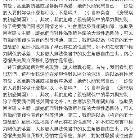
有愛，甚至將誘姦或強暴解釋為愛，她們只能安慰自己：「妳愛
的人要對妳做什麼都可以，不是嗎？」（引自林奕含，《房思琪
的初戀樂園》）。其次，我們忽略了親密關係中的暴力與控制，
除了需要我們同感與同情之外，社會應該發展相關知識，協助受
困者建立主體，讓她們面對性渴望所伴隨的大量性恐懼時，可以
有動能實踐性表達的對等溝通。第三，我們誤以為《格雷的五十
道陰影》這部小說揭露了早已存在的性虐戀，卻不知在現實中權
力關係的落差，大多數人無法像書中的女主角般自由進出，內心
恐懼失去與自我掙扎恐怕才是常態。
上述五個議題所對照的現實，讓人膽戰心驚。首先，我們看到房
思琪們，這些女孩深陷在愛與性難以區分的泥沼，誤以為有性就
有愛，甚至將誘姦或強暴解釋為愛，她們只能安慰自己：「妳愛
的人要對妳做什麼都可以，不是嗎？」（引自林奕含，《房思琪
的初戀樂園》）。其次，我們忽略了親密關係中的暴力與控制，
除了需要我們同感與同情之外，社會應該發展相關知識，協助受
困者建立主體，讓她們面對性渴望所伴隨的大量性恐懼時，可以
有動能實踐性表達的對等溝通。第三，我們誤以為《格雷的五十
道陰影》這部小說揭露了早已存在的性虐戀，卻不知在現實中權
力關係的落差，大多數人無法像書中的女主角般自由進出，內心
恐懼失去與自我掙扎恐怕才是常態。第四，對於性騷擾或性侵害