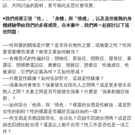
話、共同討論的題材，更可藉此反思社會現實。
￭我們得要正視「性」、「身體」與「情感」，以及這些複雜的身
體經驗帶給我們的多樣感受。在本書中，我們將一起探討以下這
些問題：
──性與愛的關係是什麼？是否存在無性之愛，或無愛之性？性與
愛需要哪些溝通？衝突又要如何解決？
──各種形式的性偏好症：戀物症、異裝症、戀獸症、窺視症、暴
露症、戀猥褻電話症、磨擦症、戀屍症、戀童症、性施虐症、性
被虐症，它們的定義為何？又如何形成？
──什麼是性騷擾？如何告訴對方，這就是性騷擾？
──強暴為何會發生？強暴發生在陌生人之間嗎？或是更多發生在
熟人之間？夫妻之間是否可能發生強暴？什麼是「強暴創傷症候
群」？
──如何區分「色情」與「情色」？裸露的女體是性解放，還是對
女性的剝削？性的裸露是否屬於言論自由的一環？
──性交易是否應該除罪化、合法化？罰娼不罰嫖合理嗎？或是罰
娼也罰嫖比較合理？還是以上都不合理？性工作是否也是一項工
作？