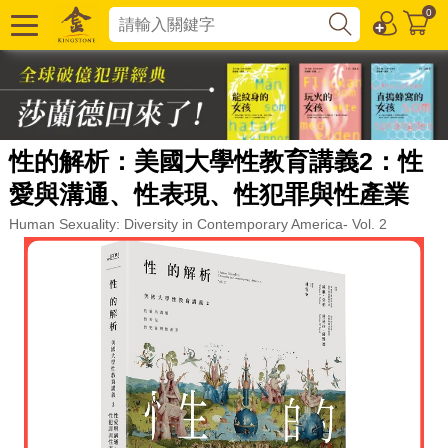
0
性的解析：美國大學性教育講義2：性
愛與溝通、性表現、性犯罪與性產業
Human Sexuality: Diversity in Contemporary America- Vol. 2