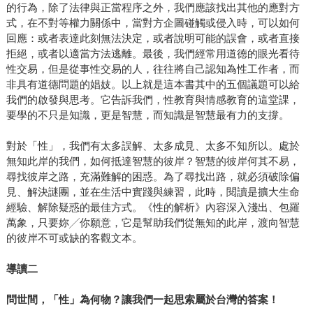
的行為，除了法律與正當程序之外，我們應該找出其他的應對方
式，在不對等權力關係中，當對方企圖碰觸或侵入時，可以如何
回應：或者表達此刻無法決定，或者說明可能的誤會，或者直接
拒絕，或者以適當方法逃離。最後，我們經常用道德的眼光看待
性交易，但是從事性交易的人，往往將自己認知為性工作者，而
非具有道德問題的娼妓。以上就是這本書其中的五個議題可以給
我們的啟發與思考。它告訴我們，性教育與情感教育的這堂課，
要學的不只是知識，更是智慧，而知識是智慧最有力的支撐。
對於「性」，我們有太多誤解、太多成見、太多不知所以。處於
無知此岸的我們，如何抵達智慧的彼岸？智慧的彼岸何其不易，
尋找彼岸之路，充滿難解的困惑。為了尋找出路，就必須破除偏
見、解決謎團，並在生活中實踐與練習，此時，閱讀是擴大生命
經驗、解除疑惑的最佳方式。《性的解析》內容深入淺出、包羅
萬象，只要妳╱你願意，它是幫助我們從無知的此岸，渡向智慧
的彼岸不可或缺的客觀文本。
導讀二
問世間，「性」為何物？讓我們一起思索屬於台灣的答案！