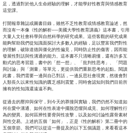
足，透過對於他人生命經驗的理解，才能學好性教育與情感教育
這堂課。
打開報章雜誌或圖書目錄，雖然不乏性教育或情感教育論述，然
而沒有一本像《性的解析──美國大學性教育講義》這本書，引用
大量人文社會科學與自然科學的研究成果。這些客觀的研究成果
能夠幫助我們從知識面探討大多數人的經驗，足以豐富我們對性
的理解，破除道德與僵化的性偏見，同時防止性的傷害，因而能
發展性對話與性溝通的能力。這本書不只清晰易懂，還有許多互
動式的思考習題，書中的「想一想」、「批判性思考」、「問題
與討論」與「測量」等單元，更提供我們重新思考的起點。閱讀
此書，我們需要一邊與自己對話，一邊反思社會現實，然後會對
人類長久以來性知識的匱乏感到震驚，同時會認知到我們目前所
擁有的性知識還遠遠不夠。
從過去的壓抑與保守，到今天的莽撞與實驗，我們仍然不知道如
何在愛中溝通、如何在性表達中擺脫恐懼與成見、如何理解性行
為的變異、如何區辨性要脅與性攻擊，以及如何討論性露骨素材
與性交易。上述的五個「如何」，正是《性的解析》第二冊中的
五個章節。我們可以從這一冊提及的以下五個議題，來看看這本