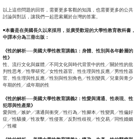
以上這些問題的回答，需要更多客觀的知識，也需要更多的公共
討論與對話，讓我們一起思索屬於台灣的答案。
￭本書是在美國長久以來採用，並廣受歡迎的大學性教育教科書，
中譯本分為三冊出版：
《性的解析
──
美國大學性教育講義
1
：身體、性別與各年齡層的
性》
性、流行文化與媒體╱不同文化與時代背景中的性╱關於性的批
判性思考╱性學研究╱女性性器官、性生理與性反應╱男性性器
官、性生理與性反應╱性別與性別角色╱性別變異╱兒童與青少
年期的性╱成年期的性
《性的解析
──
美國大學性教育講義
2
：性愛與溝通、性表現、性
犯罪與性產業》
愛與性╱嫉妒╱溝通與衝突╱性行為╱性腳本╱性變異╱性偏好
症╱性騷擾╱性攻擊╱性侵害╱反對性歧視╱性交易╱同性婚姻
╱性權