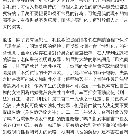
將人們不理解的、不常見的人類行為「去病理化」的國際趨勢告
訴我們，每個人都是獨特的，每個人對於性的需求與感受也都是
獨特的，千萬不要輕易鄙視不常見的行為，可能是我們現有的知
識不足，看得世界不夠寬廣，而將之病理化，這對於個人是非常
大的傷害。
最後，除了要有理想性，我也希望提醒讀者們在閱讀過程中保持
「現實感」，閱讀美國的經驗，再反觀台灣社會「性別化」的社
會現實，至今仍然存在著對於男女的雙重標準。在大學刑法課程
的課堂，老師舉例說明通姦罪，如果對大雄的形容詞是「風流倜
儻」，則宜靜就是「水性楊花」，敏感的女學生會深深地感受到
這是個「不受歡迎的學習環境」，那是我當年的就學經驗。夫妻
之間是否可能成立強制性交罪（舊稱強姦罪）？當時多數刑法學
者認為不可能，作為學生的我覺得不可思議，一個原本有性自主
權的女性因為結婚竟然喪失性自主權。幸而婦女運動促使《刑
法》修正，增訂《刑法》第二百二十九條之一規定，目前已採肯
定說，夫妻間可能成立強制性交罪，但是得由被害人決定要不要
提出告訴（為告訴乃論之罪）。二、三十年過去，台灣社會改變
了嗎？台灣教學環境中教師的態度改變了嗎？對於本書書中提及
的各項性犯罪，有多一點理解，更有助於找到對症下藥的消除性
別歧視與性相關暴力的策略。很期待《性的解析》這本書在台灣