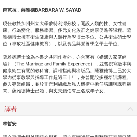
芭芭拉．薩雅德
BARBARA W. SAYAD
現任教於加州州立大學蒙特利灣分校，開設人類的性、女性健
康、行為變化、服務學習、多元文化族群之健康促進等課程。薩
雅德博士擁有衛生健康與人類行為學博士學位、公共衛生碩士學
位（專攻社區健康教育），以及食品與營養學之學士學位。
薩雅德博士除為本書之共同作者外，亦合著有《婚姻與家庭經
驗》（The Marriage and Family Experience），並曾撰寫數本與
健康衛生有關的教科書、課程指南與出版品。薩雅德博士已於大
學內從事教學與指導工作超過三十年，亦曾開設多種培訓課程、
參與專業組織，並於非營利組織及私人機構中擔任培訓與課程顧
問。薩雅德博士已婚，與丈夫鮑伯有三名成年子女。
譯者
林哲安