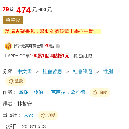
474
79
折
元
600
元
買整套
認購希望書包，幫助弱勢孩童上學不中斷！
20
預計最高可得金幣
點
?
100累1點 4點抵1元
HAPPY GO享
折抵無上限
分類：
中文書
＞
社會哲思
＞
社會議題
＞
性別
追蹤
作者：
威廉．亞伯
、
芭芭拉．薩雅德
追蹤
譯者：
林哲安
出版社：
大家
追蹤
出版日：
2018/10/03