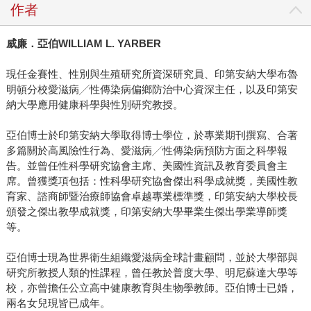
作者
威廉．亞伯
WILLIAM L. YARBER
現任金賽性、性別與生殖研究所資深研究員、印第安納大學布魯
明頓分校愛滋病╱性傳染病偏鄉防治中心資深主任，以及印第安
納大學應用健康科學與性別研究教授。
亞伯博士於印第安納大學取得博士學位，於專業期刊撰寫、合著
多篇關於高風險性行為、愛滋病╱性傳染病預防方面之科學報
告。並曾任性科學研究協會主席、美國性資訊及教育委員會主
席。曾獲獎項包括：性科學研究協會傑出科學成就獎，美國性教
育家、諮商師暨治療師協會卓越專業標準獎，印第安納大學校長
頒發之傑出教學成就獎，印第安納大學畢業生傑出學業導師獎
等。
亞伯博士現為世界衛生組織愛滋病全球計畫顧問，並於大學部與
研究所教授人類的性課程，曾任教於普度大學、明尼蘇達大學等
校，亦曾擔任公立高中健康教育與生物學教師。亞伯博士已婚，
兩名女兒現皆已成年。