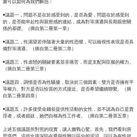
書可以如何為我們解惑：
￭議題一，問題不是在於感受到的，是否為愛，問題在於感受到
的，是否能串起性與親密感的連結，成為對等溝通與長期親密關
係的基礎。（摘自第二冊第一章）
￭議題二，性渴望若伴隨著大量的性恐懼，可以檢視性表現是否具
備對等溝通。（摘自第二冊第二章）
￭議題三，性虐戀的關鍵要素並非痛苦，而是支配與臣服的權力。
（摘自第二冊第三章）
￭議題四，調情是否為性騷擾，取決於三個因素：雙方是否擁有平
等權力、對方是否以恰當的方式接近、是否希望繼續聯繫。（摘
自第二冊第四章）
￭議題五，許多接受金錢並提供性活動的女性，並不認為自己是賣
淫者，或者娼妓，她們自稱為性工作者。（摘自第二冊第五章）
上述五個議題所對照的現實，讓人膽戰心驚。首先，我們看到房
思琪們，這些女孩深陷在愛與性難以區分的泥沼，誤以為有性就