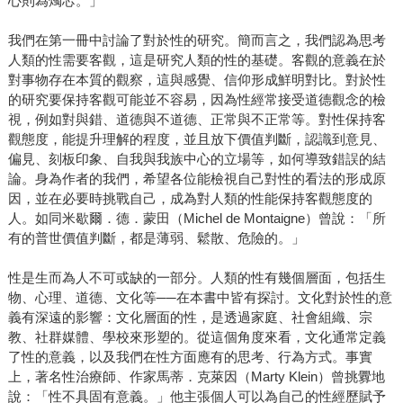
心則為燭芯。」
我們在第一冊中討論了對於性的研究。簡而言之，我們認為思考
人類的性需要客觀，這是研究人類的性的基礎。客觀的意義在於
對事物存在本質的觀察，這與感覺、信仰形成鮮明對比。對於性
的研究要保持客觀可能並不容易，因為性經常接受道德觀念的檢
視，例如對與錯、道德與不道德、正常與不正常等。對性保持客
觀態度，能提升理解的程度，並且放下價值判斷，認識到意見、
偏見、刻板印象、自我與我族中心的立場等，如何導致錯誤的結
論。身為作者的我們，希望各位能檢視自己對性的看法的形成原
因，並在必要時挑戰自己，成為對人類的性能保持客觀態度的
人。如同米歇爾．德．蒙田（Michel de Montaigne）曾說：「所
有的普世價值判斷，都是薄弱、鬆散、危險的。」
性是生而為人不可或缺的一部分。人類的性有幾個層面，包括生
物、心理、道德、文化等──在本書中皆有探討。文化對於性的意
義有深遠的影響：文化層面的性，是透過家庭、社會組織、宗
教、社群媒體、學校來形塑的。從這個角度來看，文化通常定義
了性的意義，以及我們在性方面應有的思考、行為方式。事實
上，著名性治療師、作家馬蒂．克萊因（Marty Klein）曾挑釁地
說：「性不具固有意義。」他主張個人可以為自己的性經歷賦予