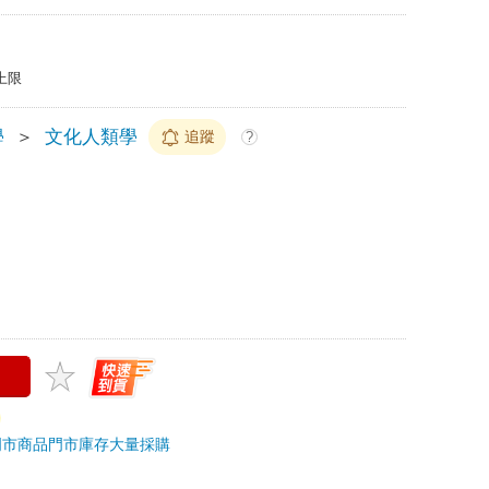
上限
學
＞
文化人類學
追蹤
?
門市商品
門市庫存
大量採購