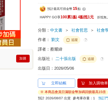
15
預計最高可得金幣
點
?
100累1點 4點抵1元
HAPPY GO享
折抵無
分類：
中文書
＞
社會哲思
＞
社會
作者：
劉文
追蹤
?
譯者：
蔡耀緯
出版社：
二十張出版
加購
追蹤
?
出版日：
2026/05/06
立即結帳
加入購物車
※ 本商品會員日滿額金幣加碼回饋最高15倍
預計 2026/08/07 出貨
參考庫存量：1
預訂