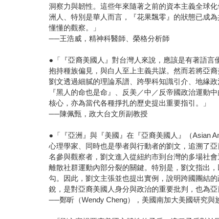
洞察力與韌性。這些年來隨著之前的資本主義全球化也
洲人、特別是華人而言，『花果飄零』的狀態已成為
懂懂的觀察。」
──王浩威，精神科醫師、榮格分析師
●「『亞裔美國人』對台灣人來說，應該是有著語言
抱持種族偏見，與白人至上主義共謀。然而若將亞裔
劉文透過細膩的理論系譜、跨學科知識引介、地緣政
『黑人的命也是命』、反美／中／反帝國政治運動中
核心，亦為當代各種掙扎的歷史提出重要指引。」
──陳佩甄，政大台文所副教授
●「『亞洲』與『美國』在『亞裔美國人』（Asian
心理學家、同時也是學者與行動者的劉文，追溯了亞
名參與觀察者，劉文進入從紐約市到台灣的多場社會
離散社群運動內部分裂的關鍵。特別是，劉文指出，
勾。因此，劉文主張並也提出實例，說明跨國團結的
銳，是對亞裔美國人身分與政治的重要批判，也為亞
──鄭昕（Wendy Cheng），美國南加大美國研