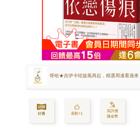
呀哈★吉伊卡哇旋風再起，精選周邊看過來
寫評價
好書
喜歡+1
賺金幣