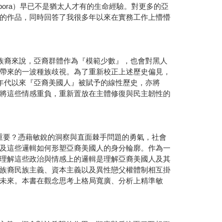
ora）早已不是猶太人才有的生命經驗。對更多的亞
的作品，同時回答了我很多年以來在實務工作上懵懵
族裔來說，亞裔群體作為『模範少數』，也會對黑人
帶來的一波種族歧視。為了重新校正上述歷史偏見，
年代以來『亞裔美國人』被賦予的線性歷史，亦將
將這些情感重負，重新置放在主體修復與民主韌性的
如此重要？憑藉敏銳的洞察與直面棘手問題的勇氣，社會
及這些邏輯如何形塑亞裔美國人的身分輪廓。作為一
理解這些政治與情感上的邏輯是理解亞裔美國人及其
族裔民族主義、資本主義以及異性戀父權體制相互掛
未來。本書在觀念思考上格局寬廣、分析上精準敏