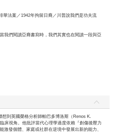
排華法案／1942年拘留日裔／川普說我們是功夫流
當我們閱讀亞裔書寫時，我們其實也在閱讀一段與亞
英國榮格分析師帕巴多博洛斯（Renos K.
患者』的單一臨床視角。他批評當代心理學過度依賴『創傷後壓力
能激發個體、家庭或社群在逆境中發展出新的能力、