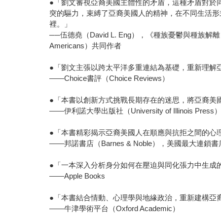
●「劉文審視亞裔美國主體性的矛盾，這種矛盾對於同化
突的驅力，束縛了亞裔美國人的精神，在不同生活形
裡。」
──伍德堯（David L. Eng），《種族憂鬱與種族解離：論亞裔美國人社會
Americans）共同作者
●「劉文主張以跨太平洋多重連結為基礎，重新理解
——Choice書評（Choice Reviews）
●「本書以創新方式挑戰長期存在的迷思，將亞裔美
——伊利諾大學出版社（University of Illinois Press
●「本書精彩揭示亞裔美國人在順應與抗拒之間的心
——邦諾書店（Barnes & Noble），美國最大連鎖書
●「一本深入分析身分如何在壓迫與同化張力中生成
——Apple Books
●「本書結合情動、心理學與地緣政治，重新建構亞
——牛津學術平台（Oxford Academic）