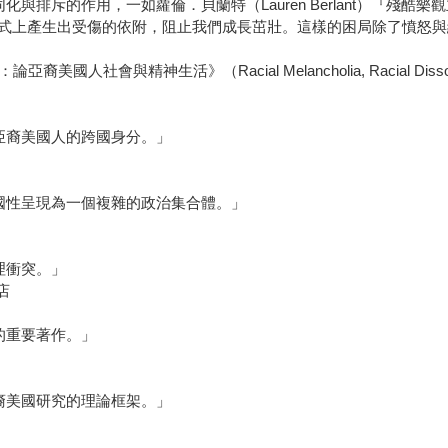
與排斥的作用，一如蘿倫．貝蘭特（Lauren Berlant）『殘
式上產生出受傷的依附，阻止我們成長茁壯。這樣的困局除了憤怒與
與精神生活》（Racial Melancholia, Racial Dissociation: On 
亞裔美國人的跨國身分。」
國性呈現為一個複雜的政治集合體。」
）
理衝突。」
店
的重要著作。」
裔美國研究的理論框架。」