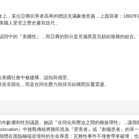
會上，某位亞裔抗爭者高舉的標語充滿象徵意義，上面寫著：1882年
美國人受苦之歷史書寫迭代，
認同中的『美國性』，而亞裔的部分是充滿異質且錯綜復雜的組合。
在美國社會中被建構、認知與感受。
涉並非固化，而是在同化壓力與排斥結構間反覆震盪。
年齡層和性別議題。她談『在同化和壓迫之間的種族彈性』，讓我聯想到
untary Dislocation）中挑戰傳統將難民視為『受害者』或『創傷
個體在面臨極端逆境時的生命厚度；災難性事件不僅會帶來破壞，也