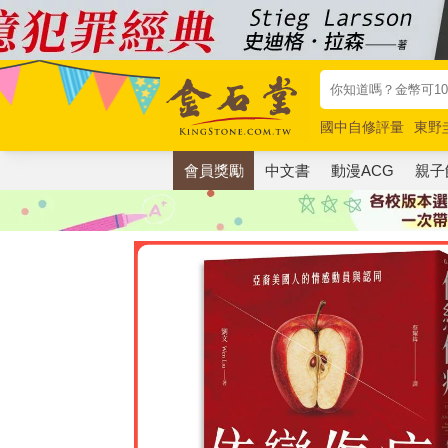
國中自修評量
東野
唯紅花綻放
奧德賽
會員獎勵
中文書
動漫ACG
親子