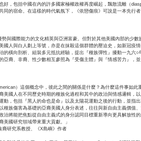
好，包括中國在內的許多國家極權政權再度崛起，飄散流離（diasp
共同的宿命。在這樣的時代氣氛下，《依戀傷痕》可說是一本先行者
優勢與國際能力的文化精英與亞洲富豪。但對於其他美國內部的少數
美國人與白人劃上等號，亦是在抹殺這個群體的壓迫史，如新冠疫情
治的橫向剖析、組裝多元抵抗經驗，提出『種族彈性』擾動一九六○
的亞裔、非裔、性少數相互參照為『受傷主體』與『情感苦力』，並
 American）這個概念中，彼此之間的關係是什麼？為什麼這件事
裔美國人在不同歷史時期的種族化過程和其中的政治與情感邏輯，以
運動，包括『黑人的命也是命』以及太陽花運動之後的行動，並指出
以種族傷害為基礎的亞裔美國人身分表述，往往與新自由主義價值、
政治將能把焦點從自由主義式的身分認同目標重新導向更具解放性的
裔美國研究領域帶來重大貢獻。」
究與族裔研究系教授、《X島嶼》作者