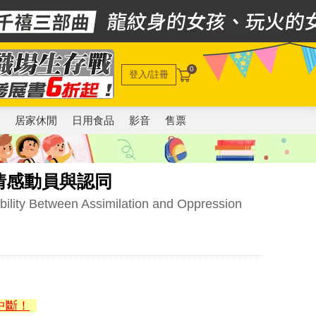
0
登入/註冊
電
居家休閒
日用食品
影音
售票
情感動員與認同
ibility Between Assimilation and Oppression
中斷！