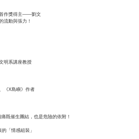
版首作獎得主——劉文
的流動與張力！
文明系講座教授
、《X島嶼》作者
傷痛既催生團結，也是危險的依附！
痕的「情感組裝」