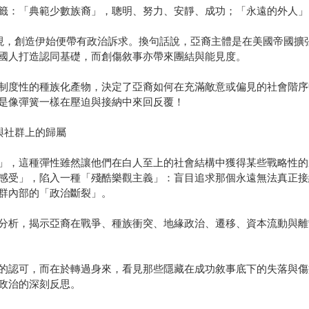
籤：「典範少數族裔」，聰明、努力、安靜、成功；「永遠的外人」
現，創造伊始便帶有政治訴求。換句話說，亞裔主體是在美國帝國擴
國人打造認同基礎，而創傷敘事亦帶來團結與能見度。
制度性的種族化產物，決定了亞裔如何在充滿敵意或偏見的社會階序
是像彈簧一樣在壓迫與接納中來回反覆！
與社群上的歸屬
」，這種彈性雖然讓他們在白人至上的社會結構中獲得某些戰略性的
感受」，陷入一種「殘酷樂觀主義」：盲目追求那個永遠無法真正接
群內部的「政治斷裂」。
分析，揭示亞裔在戰爭、種族衝突、地緣政治、遷移、資本流動與離
的認可，而在於轉過身來，看見那些隱藏在成功敘事底下的失落與傷
政治的深刻反思。