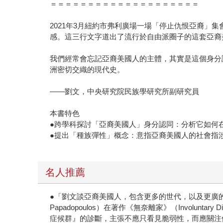
＝＝＝＝＝＝＝＝＝＝＝＝＝＝＝＝＝＝＝＝
2021年3月紐約市弗利廣場一場「停止仇恨亞裔」集
感。這三行文字道出了流行於自由派圈子的這套亞裔
我們經常會忘記亞裔美國人的主體，其實是這個身分
洲密切交織的現代史。
——劉文，中央研究院民族學研究所副研究員
本書特色
●跨學科探討「亞裔美國人」身分認同：分析它如何
●提出「種族彈性」概念：意指亞裔美國人的社會指
名人推薦
●「劉文談亞裔美國人，包含更多的世代，以及更廣的
Papadopoulos）在著作《無奈離家》（Invol
症候群』的診斷，主張不應只看見脆弱性，而應關注