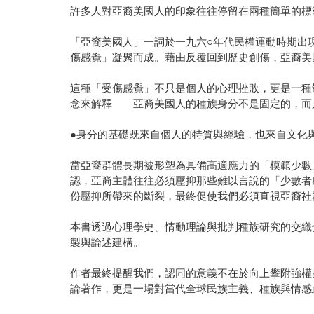
許多人對亞裔美國人的印象往往停留在兩種簡單的標
「亞裔美國人」一詞於一九六○年代民權運動時期出
傷感覺」凝聚而成。藉由反覆回到歷史創傷，亞裔美
這種「受傷感覺」不只是個人的心理挫敗，更是一種
念來解釋——亞裔美國人的種族身分不是固定的，而
●身分的基礎既來自個人的特質與經驗，也來自文化
當亞裔群體長期被形塑為具備高適應力的「模範少數
認，亞裔主體往往必須壓抑那些難以言說的「少數者
份壓抑所帶來的斷裂，最終促使我們必須直視亞裔社
本書透過心理學史、情動理論與批判種族研究的交織
製與論述建構。
作者最終提醒我們，認同的意義不在於向上攀附強權
論著作，更是一場對當代全球民族主義、種族與情感