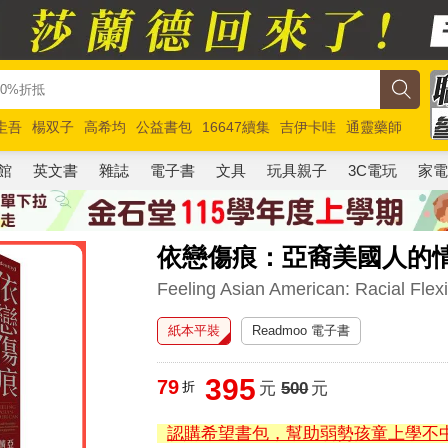
圭吾
楊双子
高希均
公益書包
16647續集
吉伊卡哇
通靈藥師
路邊攤新作
馬斯克
玩具總動員5
超慢跑
館
英文書
雜誌
電子書
文具
玩具親子
3C電玩
家
依戀傷痕：亞裔美國人的
Feeling Asian American: Racial Flex
紙本平裝
Readmoo 電子書
395
79
折
元
500
元
認購希望書包，幫助弱勢孩童上學不