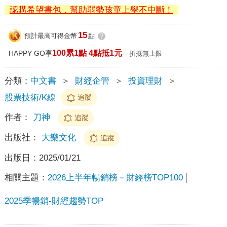
認購希望書包，幫助弱勢孩童上學不中斷！
15
預計最高可得金幣
點
?
100累1點 4點抵1元
HAPPY GO享
折抵無上限
分類：
中文書
＞
財經企管
＞
投資理財
＞
股票技術/K線
追蹤
作者：
刀神
追蹤
出版社：
大樂文化
追蹤
出版日：
2025/01/21
相關主題：
2026上半年暢銷榜－財經榜TOP100
2025季暢銷-財經趨勢TOP