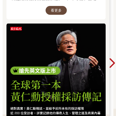
算與高階製造，正成為資金長期追逐的主軸，推
分K，還是60分K？其實答案很簡單，如果是剛入門的投資新手，
看更多
可以先參考《海期刀神的60分K獲利術》，其中有豐富的均線基
動全球科技基礎建設持續升級。尤其台灣憑藉晶
礎概念和實戰操作用法。
片製造與AI供應鏈核心地位，正站在這波成長浪
潮的關鍵樞紐上。而在這場浪潮中，有一個名字
◎均線三刀流的重要指標
你不得不認識：黃仁勳（NVIDIA），他正在定義
打好基礎之後，就要學習進階的「均線三刀流」。接下來，
AI算力時代的規則，而台積電則是全球晶片製造
我為各位說明操盤時必須觀察的幾個重要指標。
的核心引擎。從AI晶片、資料中心到記憶體與伺
服器，整條產業鏈正在被重新定價，帶動企業獲
【移動平均線（Moving Average）】
利與出口預期同步上修。這不只是股市行情，而
簡稱「均線」，代表過去某一段時間市場上的「平均成交價
是一次世界趨勢的重組：AI正在重寫產業分工，
格」，也就是把過去一段時間內所有K棒的收盤價加總起來再進行
也正在改變資本流向與全球經濟結構。
平均。在實際運用上，最常見的5種參數設定，分別是5MA、
10MA、20MA、60MA，以及240MA。均線常被用來判斷價格的
支撐或壓力，而均線的斜率也是判斷支撐強弱的重要依據。
均線依照設定的參數不同，基本上區分為「長均線」和「短
均線」兩種類型，分別代表長短期的「平均成本」。所謂平均成
本是指，某一段期間內所有進場交易者的支撐或壓力區，只要目
前價格位於這條線之上，從技術面來看就屬於多頭走勢，比如
說，股價站上20日均線，代表近20天內進場者的成本都在均線之
下（賺錢），這時候適合偏多操作，跟著趨勢走。