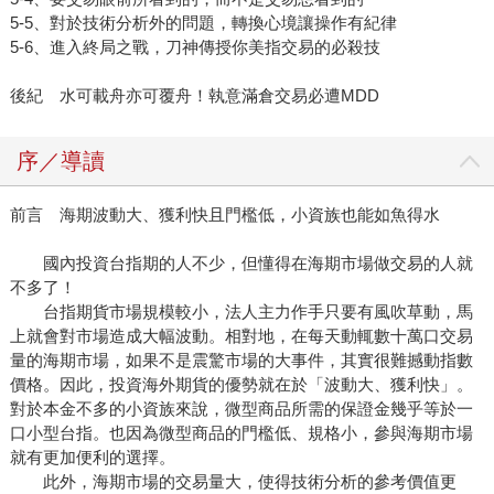
5-5、對於技術分析外的問題，轉換心境讓操作有紀律
5-6、進入終局之戰，刀神傳授你美指交易的必殺技
後紀 水可載舟亦可覆舟！執意滿倉交易必遭MDD
序／導讀
前言 海期波動大、獲利快且門檻低，小資族也能如魚得水
國內投資台指期的人不少，但懂得在海期市場做交易的人就
不多了！
台指期貨市場規模較小，法人主力作手只要有風吹草動，馬
上就會對市場造成大幅波動。相對地，在每天動輒數十萬口交易
量的海期市場，如果不是震驚市場的大事件，其實很難撼動指數
價格。因此，投資海外期貨的優勢就在於「波動大、獲利快」。
對於本金不多的小資族來說，微型商品所需的保證金幾乎等於一
口小型台指。也因為微型商品的門檻低、規格小，參與海期市場
就有更加便利的選擇。
此外，海期市場的交易量大，使得技術分析的參考價值更