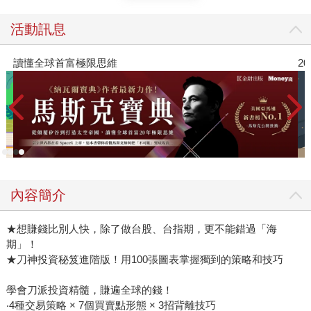
活動訊息
讀懂全球首富極限思維
2
內容簡介
★想賺錢比別人快，除了做台股、台指期，更不能錯過「海
期」！
★刀神投資秘笈進階版！用100張圖表掌握獨到的策略和技巧
學會刀派投資精髓，賺遍全球的錢！
‧4種交易策略 × 7個買賣點形態 × 3招背離技巧