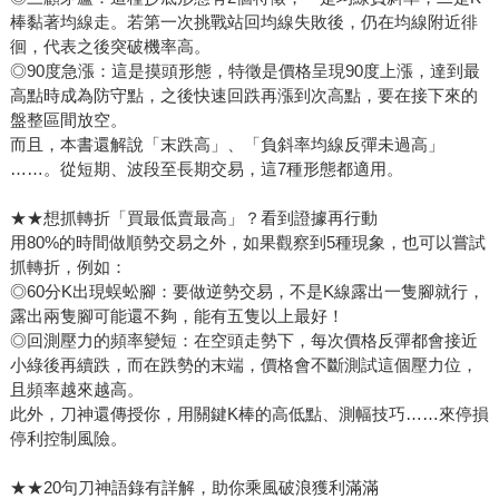
棒黏著均線走。若第一次挑戰站回均線失敗後，仍在均線附近徘
徊，代表之後突破機率高。
◎90度急漲：這是摸頭形態，特徵是價格呈現90度上漲，達到最
高點時成為防守點，之後快速回跌再漲到次高點，要在接下來的
盤整區間放空。
而且，本書還解說「末跌高」、「負斜率均線反彈未過高」
……。從短期、波段至長期交易，這7種形態都適用。
★★想抓轉折「買最低賣最高」？看到證據再行動
用80%的時間做順勢交易之外，如果觀察到5種現象，也可以嘗試
抓轉折，例如：
◎60分K出現蜈蚣腳：要做逆勢交易，不是K線露出一隻腳就行，
露出兩隻腳可能還不夠，能有五隻以上最好！
◎回測壓力的頻率變短：在空頭走勢下，每次價格反彈都會接近
小綠後再續跌，而在跌勢的末端，價格會不斷測試這個壓力位，
且頻率越來越高。
此外，刀神還傳授你，用關鍵K棒的高低點、測幅技巧……來停損
停利控制風險。
★★20句刀神語錄有詳解，助你乘風破浪獲利滿滿