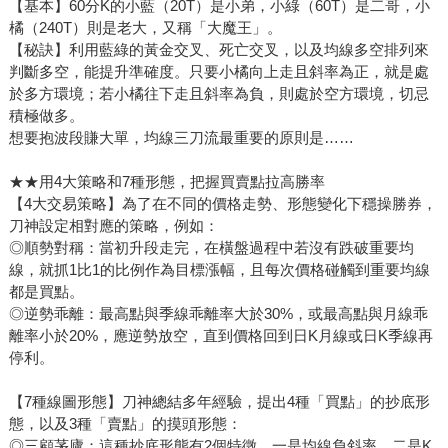
【基本】60分K的小藍（20T）是小弟，小綠（60T）是二哥，小
橘（240T）則是老大，又稱「大魔王」。
【秘訣】利用藍綠的黃金交叉、死亡交叉，以及均線多空排列來
判斷多空，能提升準確度。只要小橘向上走且斜率為正，就是處
於多方環境；若小橘往下走且斜率為負，則處於空方環境，切忌
積極做多。
想要抱波段賺大單，均線三刀流最重要的原則是……
★★用4大策略和7種形態，把握買賣點拉高勝率
【4大交易策略】為了在不同的價格走勢、形態變化下穩操勝券，
刀神設定相對應的策略，例如：
◎順勢對稱：當初升段走完，在橫盤過程中若沒有跌破重要均
線，就抓1比1的比例作為目標漲幅，且每次價格碰觸到重要均線
都是買點。
◎逆勢乖離：最高點與季線乖離率大於30%，或最高點與月線乖
離率小於20%，應逆勢放空，直到價格回到日K月線或日K季線再
停利。
【7種線圖形態】刀神總結多年經驗，提出4種「買點」的抄底形
態，以及3種「賣點」的摸頭形態：
◎三顧茅廬：這種抄底形態有2個特徵，一是均線負斜率，二是K