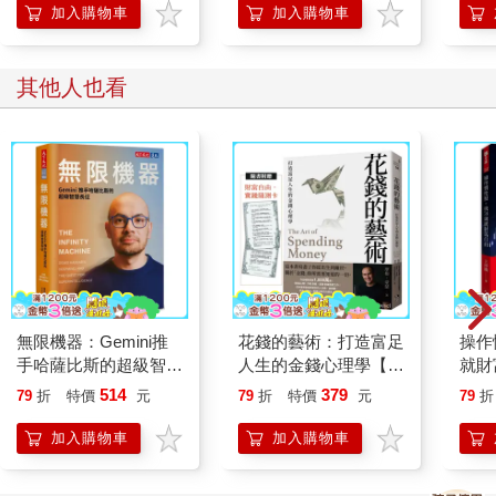
誤思維、數據迷思與行
加入購物車
加入購物車
◎看均線，如何避免迷失方向？
為偏誤
看均線時最大的盲點是什麼？當價格落在三條均線中間，很
容易讓不少人迷失方向，不知道該怎麼判斷才好。其實，你只要
其他人也看
把三條線的輩分區分清楚，判斷起來就會很簡單。
以刀神均線三刀流為例，小藍是小弟、小綠是二哥、小橘則
是老大。這也是為什麼我經常說小橘是「大魔王」的原因，只要
大魔王這條均線仍在向上走且斜率為正，就可以將目前視為處於
多方環境，再做後續的評估與判斷。反過來說也一樣，如果小橘
往下走且斜率為負，則要將目前視為處於空方環境，切記不可積
極做多。
我認為均線是非常適合用來判斷趨勢的指標，而均線的週期
則是另一個關鍵。如果有人問你：「現在的趨勢是什麼？」你可
以先反問他：「你問的週期是什麼？」
若我們今天要操作的週期是60分K，就要去觀察60分K裡總共
無限機器：Gemini推
花錢的藝術：打造富足
操作
三條均線的趨勢，但假如三條均線的趨勢不一樣，該怎麼辦？
手哈薩比斯的超級智慧
人生的金錢心理學【附
就財
長征
贈財富自由．實踐隨測
人沒
514
379
79
折
特價
元
79
折
特價
元
79
折
卡】
輝達
有慣
加入購物車
加入購物車
持有
第二章 掌握4大策略和7種形態，鎖定買賣點拉高勝率