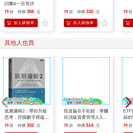
在實戰交易中，基本的判斷技巧是先以60分K的小藍
詞彙&一百首詩
（20T）、小綠（60T）為主，從兩條線是否呈現黃金交叉或死亡
356
332
79
折
特價
元
79
折
特價
元
79
折
交叉，來進行初步辨識，再進一步加入小橘（240T）。秘訣是多
利用藍綠黃金交叉、死亡交叉，以及均線多空排列來輔助判斷，
加入購物車
加入購物車
將有助於提升出手的準確度。
進行順勢交易時，只要在多頭排列（小藍＞小綠＞小橘）的
狀態下，就應該早點做多，即便價格短期跌破小藍、小綠，只要
其他人也買
小橘還沒跌破，整體的多方結構就不會被破壞掉。
要注意的是，在價格還沒站上小藍、小綠，尤其是小橘之
前，千萬不要試著挑戰均線，自以為價格會站回均線而進場做
多，通常會受很重的傷。
ET
在實戰交易中，該怎麼判斷均線抄底呢？當小藍、小綠、小
叔的
橘三條線呈現空頭排列，且小藍位於最低點時，只要價格沒有站
上小藍，就不要貿然進場抄底，否則這可說是冒著生命危險在做
交易。以下，簡單歸納我的「刀神抄底進場」2原則：
1. 把小藍、小綠、小橘視為三個壓力。
2. 價格站上小藍，展開抄底第一波。
底層邏輯2：帶你升級
投資贏在不犯錯：華爾
思考，挖掘數字裡蘊含
街頂級資產管理人30
提醒大家，除非短時間價格又往上站回小橘，否則抄底單不會續
的商業寶藏
年實戰心得，教你避開
332
514
抱太久，需要特別小心。
79
折
特價
元
79
折
特價
元
79
折
99％投資人賠錢的錯