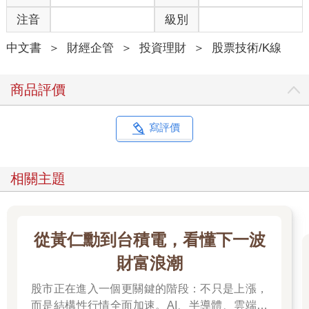
◎三、不願意分散風險
注音
級別
第三個致命錯誤，就是常常將所有的雞蛋放在同一個籃子
裡。做投資有股票、期貨、海外期貨、加密貨幣等各式各樣的商
中文書
＞
財經企管
＞
投資理財
＞
股票技術/K線
品，很多人會認為自己最能掌握某個商品，所以只交易這種商
品，然而在一年整整12個月的日子裡，無論你關注的商品是什
麼，絕對會遇到好幾個月沒行情的盤整時期。
商品評價
也就是說，當你全心全力只交易一種商品，換來的不僅僅是
事倍功半，反而還會錯失良機。
這世上沒有人能完全掌握一種金融商品，這就是為什麼要分
寫評價
散風險、分散交易標的。在海期市場上，有黃金、石油、指數、
農產、匯率等各種商品可以選擇，若能把資金分散在不同商品
上，當任何單一商品賠錢時，對整體部位的傷害將大幅縮小。相
相關主題
反地，如果你ALL IN（全部投入）單一商品，就很常發生「一筆
單就畢業」這種一失足成千古恨的結局。
俗話說：「留得青山在，不怕沒柴燒。」如果不想很快就從
從黃仁勳到台積電，看懂下一波
市場上畢業，那麼一定要避免以上三個致命的錯誤。
財富浪潮
股市正在進入一個更關鍵的階段：不只是上漲，
■1-4、用均線三刀流做海期，以60分K為波段交易準則
而是結構性行情全面加速。AI、半導體、雲端運
很多學員經常會問，做期貨交易時，均線應該設在5分K、15