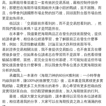
高。如果能培養並建立一套有效的交易系統，嚴格控制停損停
利，那麼想在海期市場長期維持大賺小賠的戰績，並不困難。而
且，你學會判讀國際市場走勢的技巧後，回頭面對台股市場自然
更是如魚得水。
俗話說：「交易眼前所看到的，而不是交易想看到的。」然
而我們看得出來嗎？這才是問題所在。
在本書中，我儘量把海期商品正在發生的技術面變化，提供
給讀者參考，相信各位經過學習，會了解眼前正在發生什麼事
情，例如：見證指數破底翻、討論豆油大跌和技術面等等。
基於證券交易相關法規，我不會提供交易點位，也不會直言在哪
裡做多做空，但如果各位讀者志在學習而不是跟單，自然看得懂
貓膩在哪裡。當然，若完全沒有任何基礎，不可能知道這些市場
變化後面會發生什麼事情，所以我會先帶各位逐步充實海期技術
分析的知識。
承繼我上一本著作《海期刀神的60分K獲利術：一小時學會
均線與斜率，賺100%的致勝雙刀流》後，這本書是我累積更多實
戰經驗，花費更多工夫所推出的著作，衷心希望有更多想藉由投
資實現財富自由、但仍觀望猶豫的朋友，加入海期致富的行列。
最後，感謝大樂文化的協助，讓本書得以呈現在各位讀者面
前，相信透過我的分享，大家可以在海期投資之路上有滿滿的收