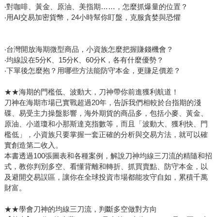
‧對咖啡、黃金、原油、美指期……，怎麼抓爆量的位置？
‧用AI交易加密貨幣，24小時幫你盯盤，克服貪婪與恐懼
‧台灣開放海期微型商品，小資族怎麼把握賺錢機會？
‧均線設在5分K、15分K、60分K，各有什麼優勢？
‧下單後怎麼抱？用哪些方法能防守本金，更賺足價差？
★★海期的門檻低、波動大，刀神帶你前進獲利航道！
刀神在海期市場已實戰超過20年，告訴我們相較於台指期的淺
碟、易受主力操盤影響，海外期貨的商品多，包括小麥、黃金、
原油、小道瓊和小那斯達克指數等，而且「波動大、獲利快、門
檻低」，小資族只要掌握一套正確的分析與交易方法，就可以確
實創造第二收入。
本書透過100張圖表和各種案例，解說刀神均線三刀流的精隨和招
式，教你判別多空、看懂背離和轉折、抓買賣點、防守本金，以
及避開交易誤區，讓你在全球投資市場都能攻守自如，累積千萬
財富。
★★學會刀神的均線三刀流，判斷多空做對方向