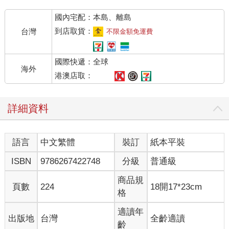
把所有虧損補回來。
國內宅配：本島、離島
假設你總是只打一口單，順風順水連續獲利九次，在最後一
次決定賭一把，一次下10口單，結果卻輸掉，那麼即使整體來看
到店取貨：
台灣
不限金額免運費
是贏九次只輸一次，勝率高達90%，其實最後是賠錢。
「勝不驕、敗不餒」是投資交易最重要的原則，為什麼要隨
國際快遞：全球
便放大交易口數呢？追根究柢就是過於貪心，無法嚴守紀律，一
海外
旦心態飄忽不定，交易就容易出現致命的錯誤。
港澳店取：
◎二、沒行情硬要交易
詳細資料
大多數的投資人都沒有耐心去等待，尤其是市場沒行情的時
候，更容易頻繁地進行交易，因為心想空間不大，自認為只要使
出高超的交易技巧，便能在狹小的空間裡輕鬆取得獲利，但結局
語言
中文繁體
裝訂
紙本平裝
往往是弄巧成拙、不盡人意。
如果一個盤從開盤到收盤都是同一個價位，漲跌幅約在0.1%
ISBN
9786267422748
分級
普通級
左右，你不主動交易通通沒事，但自以為更頻繁的交易可以獲取
利益時，最後收盤往往是多空雙巴，平白增加更多的虧損。
商品規
頁數
224
18開17*23cm
其實，耐心等待也是交易很重要的一環。我經常說：「不交
格
易也是一種交易」，很多時候不動反而是最好的交易，這樣才有
實力和底氣，在行情降臨的那天火力全開！
適讀年
出版地
台灣
全齡適讀
齡