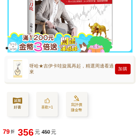
呀哈★吉伊卡哇旋風再起，精選周邊看過
加購
來
寫評價
好書
喜歡+1
賺金幣
356
79
折
元
450
元