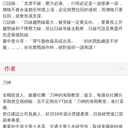
◎語錄：「支撐不破，壓力必過。」行情必定是一波接著一波，
價格不會永遠都呈90度上漲，必定經歷拉回的過程，而價格只要
拉回，就會形成支撐。
◎語錄：「日線趨勢線最大，被突破一定要反向。」要重視上升
趨勢線和下降壓力線，並以日線等級去觀察，日線可說是萬靈丹
也是最後防線。
書中更分享：「彈弓盤收最高或次高」、「好的買點總是不舒
服」……，在你實戰操作時，絕對值得一讀再讀！
作者
刀神
全職投資人、臉書社團「刀神的海期教室」版主，每週在社團分
享期貨交易經驗，且不定期在YT頻道「刀神的海期教室」進行直
播。
曾任建設公司負責人，於2016年退出營建產業，目前經營進口貿
易車事業。
畢業於中原大學土木系、交通大學土木研究所，取得美國底特律