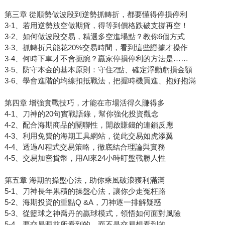
第三章 從順勢做波段到逆勢抓轉折，都要懂得停損停利
3-1、若用逆勢放空做期貨，得等到價格跌破支撐再空！
3-2、如何做波段交易，精選多空進場點？教你6個方式
3-3、抓轉折只能花20%交易時間，看到這些證據才操作
3-4、何時下車才不會扼腕？贏家停損停利的方法是……
3-5、防守本金的基本原則：守住2點、確定浮動虧損金額
3-6、學會進階的均線扣抵戰法，把握時機買進、抱好抱滿
第四章 增強實戰技巧，才能在市場活得久賺得多
4-1、刀神的20句實戰語錄，幫你強化投資觀念
4-2、配合海期商品的關聯性，開啟賺錢的連鎖反應
4-3、利用免費的海期工具網站，從此交易如虎添翼
4-4、透過AI程式交易策略，徹底結合理論與實務
4-5、交易加密貨幣，用AI來24小時盯盤戰勝人性
第五章 海期的操盤心法，助你乘風破浪獲利滿滿
5-1、刀神長年累積的操盤心法，讓你少走冤枉路
5-2、海期投資的重點Q &A，刀神逐一排解疑惑
5-3、從籃球之神喬丹的贏球模式，領悟如何面對風險
5-4、要交易眼前所看到的，而不是交易想看到的