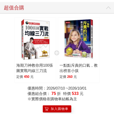
超值合購
海期刀神教你用100張
一點點斥責的口氣，教
圖實戰均線三刀流
出榜首小孩
定價
450
元
定價
260
元
優惠時間：2026/07/10 ~2026/10/01
優惠組合價：
75
折
特價
533
元
※實際價格依購物車結帳為主
加入購物車