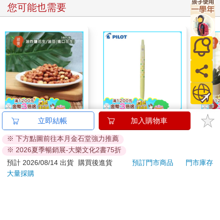
■2-1、善用4種順勢與逆勢的交易策略，不論漲跌都能賺
您可能也需要
很多人都會好奇，我到底是如何制定自己的交易計畫？投入
市場的最終目標無非是獲利，為了在不同的價格走勢、形態變化
之下擴大勝率，我們必須制定相對應的「交易策略」來因應。
在實戰操作上，我最常用的交易策略總共有四種，分別是：
交易順勢對稱策略、交易順勢支撐策略、交易逆勢乖離策略，以
及交易逆勢背離策略。
這四種策略既可以順勢又能逆勢，面對不同的盤面都有一定
勝率基礎，關鍵在於使用者對大方向（趨勢）的判斷是否足夠準
確。接下來，分別說明這四種交易策略。
穎寶油炸鹽花生/油豆
百樂果汁筆0.5 PURE
穎寶
立即結帳
加入購物車
(進口花生)5台斤
聯名 檸檬(限量)
花生
◎策略一：順勢對稱
※ 下方點圖前往本月金石堂強力推薦
生)-
738
38
89
折
特價
元
84
折
特價
元
89
折
一般來說，「順勢而為」做交易通常比較容易獲利，因此我
※ 2026夏季暢銷展-大樂文化2書75折
首先介紹「順勢對稱策略」。在此分享一個投資觀念：所有的順
加入購物車
加入購物車
預計 2026/08/14 出貨
購買後進貨
預訂門市商品
門市庫存
勢交易都是以站上重要均線為前提。
大量採購
以我個人常用的小綠（60MA）這條線為例，當價格上漲突破
且站上小綠，呈現漲勢的「初升段」時，價格會進入一段時間的
您可能會喜歡
橫盤整理，我們可以開始尋找交易機會（見圖表2-1）。
大多數投資人不可能在價格的初升段開始發動前，就先進場