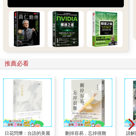
均線的周期越長，對價格的敏感度越差。所以，短均線特別
活潑，對於價格波動的反應很大，幾乎每天都跟著盤勢上上下
下，而長均線的價格變化則比較緩慢，這導致短均線經常來回穿
梭在長均線上下，產生俗稱的「黃金交叉」或「死亡交叉」現
象。
【20MA、60MA、240MA三條均線】
依照不同均線的位階和排列組合，從技術面來看，可以知道
現在是處於「多頭排列」，還是「空頭排列」。我操盤的時候，
推薦必看
是以「60分K」作為波段交易準則，不會參考其他的週期。「60
分K」可以延伸出20MA、60MA、240MA這三條均線，我將其稱
為「均線三刀流」，為了讓各位讀者方便好記，我把這三條均線
特別命名為小藍（20MA）、小綠（60MA）、小橘（240MA）。
在進行投資交易的時候，均線是判斷多空狀態的絕佳工具，
在「刀神的均線三刀流」裡，辨別市場「多空環境」是首要任
務，但假設今天空方環境成立，也不代表你一定要全力放空，因
為辨別多空環境的意義主要在於，知道現在偏向哪一方做比較有
利。
◎刀神抄底進場的2原則
日花閃爍：台語的美麗
刪掉容易，忘掉很難
請解