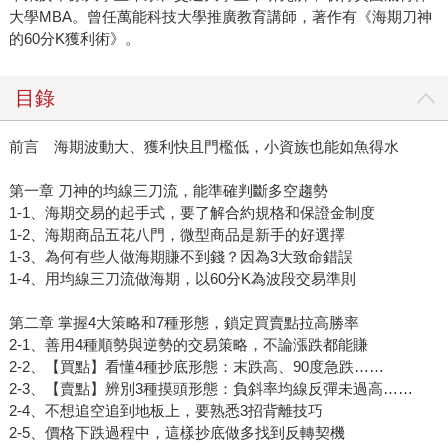
大學MBA。曾任萬能科技大學推廣教育講師，著作有《海期刀神
的60分K獲利術》。
目錄
前言 海期波動大、獲利快且門檻低，小資族也能如魚得水
第一章 刀神的均線三刀流，能準確判斷多空趨勢
1-1、海期交易的起手式，要了解合約規格和保證金制度
1-2、海期商品五花八門，微型商品是新手的好選擇
1-3、為何有些人做海期賺不到錢？因為3大致命錯誤
1-4、用均線三刀流做海期，以60分K為波段交易準則
第二章 掌握4大策略和7種形態，鎖定買賣點拉高勝率
2-1、善用4種順勢與逆勢的交易策略，不論漲跌都能賺
2-2、【買點】看懂4種抄底形態：末跌高、90度急跌……
2-3、【賣點】辨別3種摸頭形態：負斜率均線反彈未過高……
2-4、不想追空追到地板上，要熟悉3招背離技巧
2-5、價格下跌過程中，這樣抄底做多找到反轉契機