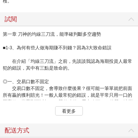
穫。
試閱
第一章 刀神的均線三刀流，能準確判斷多空趨勢
■1-3、為何有些人做海期賺不到錢？因為3大致命錯誤
在介紹「均線三刀流」之前，先談談我認為海期投資人最常
犯的錯誤，其中有三點是致命的。
◎一、交易口數不固定
交易口數不固定，會導致什麼後果？很可能一筆單就把前面
所有贏的獲利賠光！一般人最常犯的錯誤，就是平常只用一口的
單贏錢，當贏到可以打10口單的時候，馬上改下10口的單，演變
成用10口單的速度在輸錢。
看更多
我自己在做交易策略回測時，絕對是設定固定口數去回測績
效，那些能有效征服市場的交易方法，都是以固定金額與口數為
前提的。即使勝率只有40%，每次停損的金額對整體部位而言微
配送方式
乎其微，但只要賺到一隻龍膽或一次波段大行情，就有極高機率