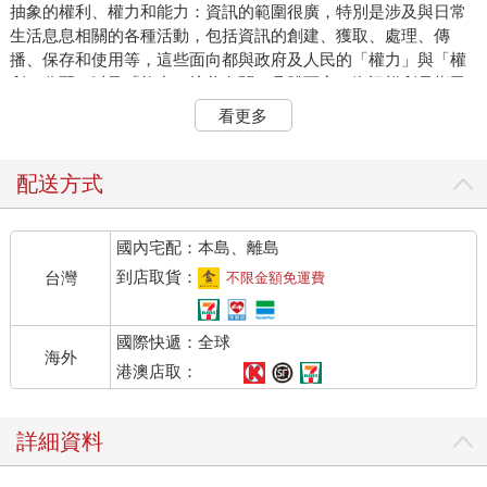
抽象的權利、權力和能力：資訊的範圍很廣，特別是涉及與日常
生活息息相關的各種活動，包括資訊的創建、獲取、處理、傳
播、保存和使用等，這些面向都與政府及人民的「權力」與「權
利」分配，以及「能力」培養有關。具體而言，資訊權利是指民
眾的知情權、獲取權、隱私權等；資訊權力是指個人資訊自主權
看更多
力、企業資料控制權力，以及政府管制權力等；而資訊能力則是
指個人資訊素養、數位技能培養，以及數位落差消弭等。
具象的資訊資源、技術、系統與機構：這類要素是政策落實的實
配送方式
體媒介。資訊資源有效管理涉及利用、定價、政府資訊公開等；
資訊技術是指數位化、網路化發展的政策規範與技術標準訂定；
國內宅配：本島、離島
資訊系統是指支撐資料傳輸與整合的基礎建設；而資訊機構則是
指如圖書館、博物館、檔案館等公共資訊服務機構的政策、發展
到店取貨：
台灣
不限金額免運費
與經營之規劃。
資訊政策涵蓋所有形塑資訊環境的公共政策，例如在創建層面，
國際快遞：全球
有鼓勵創新的著作權法；在處理、保存和獲取上，有圖書館服務
海外
暨建設法，以及實現知識民主的資訊自由法；在傳播方面有涉及
港澳店取：
市場規則與保障個人隱私的法律；而在資訊使用層面，則有資訊
素養教育法等。這些都是民主國家用以規範資訊秩序，實現理想
詳細資料
民主社會生活的重要資訊基礎環境建設。
民眾如何選擇生活方式，取決於人文價值觀，而這些具體價值