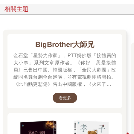
公共資訊服務基礎建設：從《圖書館服務法案》到《博物館暨圖
相關主題
書館服務法案》、第9 章資訊自由與《資訊自由法案》、第10 章
美國分散式的隱私權保護體系、第11 章公民能力建構：資訊素養
政策，以及第12 章結論：走在十字路口的美國公共媒體政策。
其中刻意安排第7 章到第11 章的立法順序，呈現美國資訊立法隨
著時代和民眾需求的發展軌跡。
BigBrother大師兄
在人工智慧重新定義資訊生態的時代，如何在技術創新與民主價
值、效率提升與隱私保護、全球競爭與社會公義之間取得平衡，
金石堂「星勢力作家」，PTT媽佛版「接體員的
已成為形塑理想資訊環境的核心課題。這一環境既需要擁抱科技
大小事」系列文章原作者。《你好，我是接體
進步，也必須維護人文精神。公民唯有成為理性思辨的主體，積
員》已售出中國、韓國版權，「全民大劇團」改
極參與公共討論，並深入理解資訊政策的脈絡，方能在快速變動
編同名舞台劇全台巡演，並有電視劇即將開拍。
的時代中維護共同價值。
本書嘗試透過回顧美國建國250年來資訊政策的歷史演變，藉以理
《比句點更悲傷》售出中國版權，《火來了，快
解過去、剖析現狀，並對未來可能的方向進行前瞻性思考。
跑》售出泰國版權。
1.了解資訊政策
看更多
資訊政策作為一個新興的跨學科研究領域，其重要性在21世紀初
期獲得學術界的廣泛認可。美國威斯康辛州密爾瓦基大學傳播系
教授布拉曼（Sandra Braman）在2011年《資訊政策期刊》
（Journal of Information Policy）創刊號中發表的重要文章，不僅
為資訊政策提供明確的定義，更闡明其在現代社會中的關鍵地