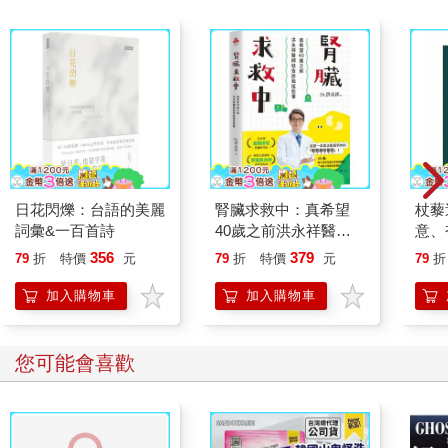
資訊政策的定義與核心概念
想像一下：當我們在網路上搜尋資料、在社群媒體分享照片、或
用手機支付時，背後其實都涉及無數的「政策選擇」—個人的和
政府的選擇，是保護隱私，還是自我揭露？是維護國家安全，還
是資訊自由？是自由流通，還是打擊假消息？這些選擇，就是
「資訊政策」的核心。
政策研究領域對於「政策」的定義存在多種觀點，反映出不同學
者從各自學科背景出發的不同理解。2008 年，麥克魯爾與傑格
（McClure & Jaeger）從公共管理的角度出發，將政策定義為
「提供個人、組織和政府機構的決策和行動的方針」。這個定義
日花閃爍：台語的美麗
腎臟求救中：真希望
杖藜
強調了政策的指導功能，將其視為行動的依據和準則。2010 年，
詞彙&一百首詩
40歲之前洪永祥醫師
意、
圖書館資訊學者理查．魯賓（Richard E. Rubin）則從法律制度的
就告訴我這些事
恭談
356
379
79
折
特價
元
79
折
特價
元
79
折
角度切入，認為「政策」通常指涉政治法律或法規，但也可能意
想
指更多地方性的規則或慣例，這種理解突顯政策的制度化特徵。
加入購物車
加入購物車
更早在1990 年，蒙特維洛夫（Victor Montviloff）為聯合國教科文
組織編寫的《國家資訊政策：國家資訊政策之制定、核准、實施
與運作手冊》（National Information Policies – A Handbook on the
您可能會喜歡
Formulation, Approval, Implementation and Operation of a
National Policy on Information）則提供了更為系統的定義，將政
策視為「一套原則和策略，指導實現既定目標的行動方針」，並
指出政策可以在組織或機構層面（微政策）或國家、區域或國際