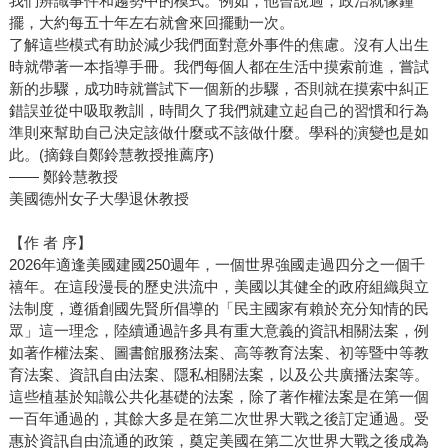
我們辨識事件和趨勢中的模式。例如，他曾說過，政治就像鐘
擺，大約每五十年左右就會來回擺動一次。
了解這些模式有助於減少我們面對意外事件的焦慮。沒有人出生
時就帶著一本指導手冊。我們每個人都在生活中摸索前進，嘗試
新的步驟，成功時就嘗試下一個新的步驟，否則就在摸索中糾正
錯誤並從中吸取教訓，時間久了我們就建立起自己的習慣和行為
準則來幫助自己決定該做什麼或不該做什麼。學科的演變也是如
此。(摘錄自鄭鈴慧教授推薦序)
—— 鄭鈴慧教授
美國德州女子大學退休教授
【作 者 序】
2026年適逢美國建國250週年，一個世界強國走過四分之一個千
禧年。在這段漫長的歷史洪流中，美國以其健全的政府組織與立
法制度，遵循創國先賢所倡導的「民主國家有賴於充分知情的民
眾」這一理念，陸續通過許多具有重大意義的資訊相關法案，例
如著作權法案、圖書館服務法案、高等教育法案、初等暨中等教
育法案、資訊自由法案、隱私相關法案，以及公共廣播法案等。
這些植基於知識公共化基礎的法案，除了著作權法案是在第一個
一百年通過的，其餘大多是在第二次世界大戰之後訂定通過。受
惠於資訊自由流通的政策，奠定美國在第二次世界大戰之後成為