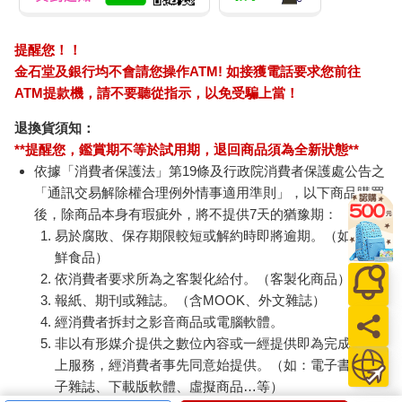
「資訊選擇」—— 選擇接受哪些隱私條款？選擇相信哪些資訊來
源？選擇分享多少個人資料？同時，政府也在做出影響我們的
「政策選擇」—— 是制定嚴格的個資保護法，還是允許企業自由
提醒您！！
蒐集資料？是優先國家安全而限制資訊流通，還是保障資訊自
金石堂及銀行均不會請您操作ATM! 如接獲電話要求您前往
由？是積極打擊假消息，還是維護開放討論空間？
ATM提款機，請不要聽從指示，以免受騙上當！
個人的資訊選擇與政府的政策選擇交織互動，共同形塑了我們的
數位生活環境。當我們選擇使用某個平臺、相信某則新聞、或決
退換貨須知：
定分享個人資訊時，我們不僅是政策的「受影響者」，更是資訊
**提醒您，鑑賞期不等於試用期，退回商品須為全新狀態**
生態的「共同建構者」。這種個人選擇與政策選擇的動態關係，
依據「消費者保護法」第19條及行政院消費者保護處公告之
就是「資訊政策」的核心意涵。
「通訊交易解除權合理例外情事適用準則」，以下商品購買
資訊是什麼？
後，除商品本身有瑕疵外，將不提供7天的猶豫期：
資訊具多重特質。布拉曼指出關於資訊的定義是一個複雜的課
易於腐敗、保存期限較短或解約時即將逾期。（如：生
題。在回顧數百種定義後，她將資訊的特質歸納為六種相互關
鮮食品）
聯，卻又各自獨立，指向不同的內涵，這六種資訊的內涵又可以
依消費者要求所為之客製化給付。（客製化商品）
將之歸納為以下三個層面討論：
報紙、期刊或雜誌。（含MOOK、外文雜誌）
物質與經濟層面
• 資訊作為一種資源（resource）：強調資訊的經濟價值和可開發
經消費者拆封之影音商品或電腦軟體。
利用的特性；
非以有形媒介提供之數位內容或一經提供即為完成之線
• 資訊作為一種商品（commodity）：突出資訊的可交易性和市場
上服務，經消費者事先同意始提供。（如：電子書、電
屬性。
子雜誌、下載版軟體、虛擬商品…等）
從物質與經濟層面來看，資訊可以是一種資源，就像石油或礦產