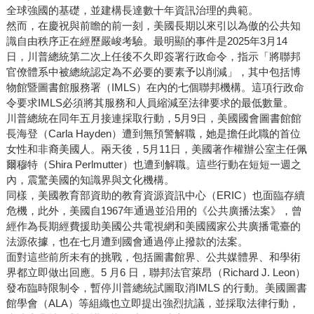
全球強國的基礎，並建構長達數十年資訊治理的典範。
然而，在慶祝與前瞻的前一刻，美國長期以來引以為傲的公共知
識自由秩序正在經歷嚴峻考驗。最明顯的事件是2025年3月14
日，川普總統第二次上任後不久即簽署行政命令，指示「將聯邦
官僚體系中被總統認定為不必要的要素予以削減」，其中包括博
物館暨圖書館服務署（IMLS）在內的七個聯邦機構。這項行政命
令要求IMLS必須將其服務和人員縮減至法律要求的最低數量。
川普總統在同年五月接連採取行動，5月9日，美國國會圖書館館
長海登（Carla Hayden）遭到無預警解職，她是擔任此職的首位
女性和非裔美國人。兩天後，5月11日，美國著作權辦公室主任佩
爾穆特（Shira Perlmutter）也遭到解職。這些行動在短短一週之
內，震驚美國的知識界與文化機構。
同樣，美國教育部資助的教育資源資訊中心（ERIC）也面臨存續
危機，此外，美國自1967年通過並沿用的《公共廣播法案》，曾
經作為長期經費援助美國公共電視網和美國國家公共廣播電臺的
法源依據，也在七月遭到國會通過停止撥款的法案。
面對這些前所未有的挑戰，包括圖書館界、公共媒體界、和學術
界都立即做出回應。5 月6 日，聯邦法官萊昂（Richard J. Leon）
發布臨時限制令，暫停川普總統試圖取消IMLS 的行動。美國圖書
館學會（ALA）等組織也立即提出強烈抗議，並採取法律行動，