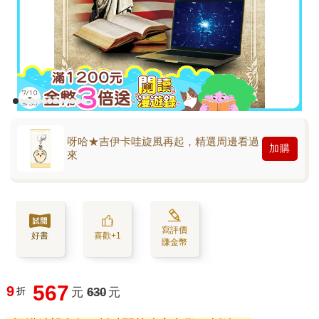
呀哈★吉伊卡哇旋風再起，精選周邊看過
加購
來
寫評價
好書
喜歡+1
賺金幣
567
9
折
元
630
元