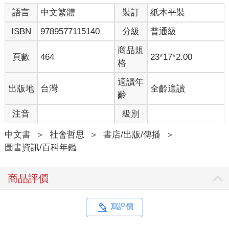
觀，例如尊重個體尊嚴、相信理性和科學、強調自由、平等、寬
語言
中文繁體
裝訂
紙本平裝
容、關心社會正義、鼓勵藝術和文化發展等，都實際形塑一國的
政策導向。反之，國家政策也塑造民眾生活方式和人文價值。美
ISBN
9789577115140
分級
普通級
國之所以成為全球強權，仰賴的正是自由、民主、多元、尊重等
普世人本價值，這些價值觀形成的資訊政策，體現在其卓越的政
商品規
頁數
464
23*17*2.00
治、經濟、文化、科技與教育影響力之中。
格
本書梳理美國建國以來的資訊相關政策與發展動態，先討論基本
概念，並分綜觀和微觀兩種視角進行觀察探析，共分為三篇：
適讀年
出版地
台灣
全齡適讀
第一篇，基本概念：包括第1 章導論、第2 章美國的政策制定與立
齡
法程序。
注音
級別
第二篇，綜觀250 年美國資訊政策發展：包括第3 章啟蒙與醞釀：
民主國家奠基與資訊秩序的起步（1776–1876），敘述美國建國
中文書
＞
社會哲思
＞
書店/出版/傳播
＞
第一個一百年的啟蒙現象、第4 章發展與繁榮：現代資訊服務體
圖書資訊/百科年鑑
系建構（1876–1976），解析美國建國第二個一百年資訊法案蓬
勃發展的背景與動因，以及第5 章演化與變革：數位轉型與資訊
秩序辯論（1976–2025），記錄美國建國第三個一百年前半世紀
商品評價
的演化狀況。
第三篇，微觀相關法案：從教育資源（ERIC）→智財保護→公共
服務基礎→資訊公開→隱私保護→能力建構→公共媒體政策，形
寫評價
成完整的政策生態系統，包括第6 章美國教育資源建置與影響：
ERIC 資料庫、第7 章智慧財產保護：美國著作權法演進、第8 章