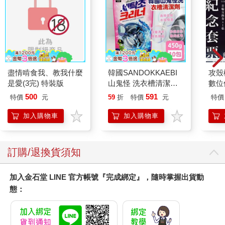
層面（宏觀政策）制定，且政策反映在所謂的政策工具之中。
在資訊科學領域，2010年凱斯（Donald O. Case）將「圖書館和
資訊政策」定義為「旨在促進在整個社會中創建和傳播資訊的法
律、法規和實踐」。這個定義具體到特定領域，強調政策在促進
資訊流通中的作用。
政策的核心：一種生活方式的選擇
盡情啃食我、教我什麼
韓國SANDOKKAEBI
攻殼機
上述定義往往忽略了政策制定中一個至關重要的元素——「選
是愛(3完) 特裝版
山鬼怪 洗衣槽清潔劑
數位
擇」。選擇應該被視為政策中最根本的前提和核心要素。政策的
450公克-10包組
制定過程本質上是在多種可能的方案中進行選擇的過程，例如選
500
591
特價
元
59
折
特價
元
特價
擇採取「開放」或「保護」的方式來管理資訊流通。一旦政策方
加入購物車
加入購物車
向確立，便會決定人們未來的生活環境和秩序。
從這個角度理解，政策本質上是一種生活方式的選擇，藉由規範
或法律文字使社會中的個人和團體得以共同遵循，以實現所選擇
的理想生活環境和方式。凱斯曾經深刻指出，人們在目標和價值
訂購/退換貨須知
觀方面「始終存在某種程度的分歧」。因此，有關政策制定和發
展的相關課題，不僅是社會、法律層面的議題，更是生活、文
加入金石堂 LINE 官方帳號『完成綁定』，隨時掌握出貨動
化、價值和哲學等各方面「選擇」的角力議題。這種理解將政策
態：
從技術性的管理工具提升為社會價值選擇的載體。
回到最前面的討論，想像一下：當我們在網路上搜尋資料、在社
群媒體分享照片、或用手機支付時，我們其實都在做出重要的