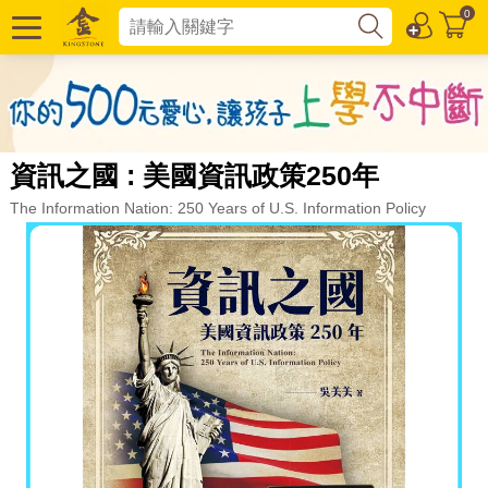
0
資訊之國 : 美國資訊政策250年
The Information Nation: 250 Years of U.S. Information Policy