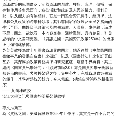
資訊政策的範圍廣泛，涵蓋資訊的創建、獲取、處理、傳播、保
存和使用等多元面向，這些活動和政府及人民的權力、權利分
配，以及能力的有無相關。它是一門整合資訊科學、經濟學、法
律和公共政策的跨學科領域，其影響國家的發展及全民各層面的
生活至巨。由於資訊政策涉及的領域廣、人員多、事件雜，論述
不易，因之，欲找尋一本內容完整、邏輯嚴謹、具有創見、引發
思考的中文書籍更難。《資訊之國：美國資訊政策250年》的出版
正可彌補此缺憾。
吳美美教授為數十年圖書資訊界的同道，她過往對《中華民國圖
書館事業的發展白皮書》之擬訂、以及《圖書館法》之制訂貢獻
甚多，其深厚的政策實務與學術研究底蘊，堪稱學界典範；其主
編的《圖書資訊學研究：回顧與前瞻2.0》亦是圖資界學子認識新
知必備的書籍。吳教授榮退之後，集中心力，完成資訊政策領域
的鉅作，其學術熱忱與毅力，令人佩服。(摘錄自黃鴻珠教授推薦
序)
—— 黃鴻珠教授
淡江大學資訊與圖書館學系榮譽教授
專文推薦三
為《資訊之國：美國資訊政策250年》作序，其實是一件不容易的