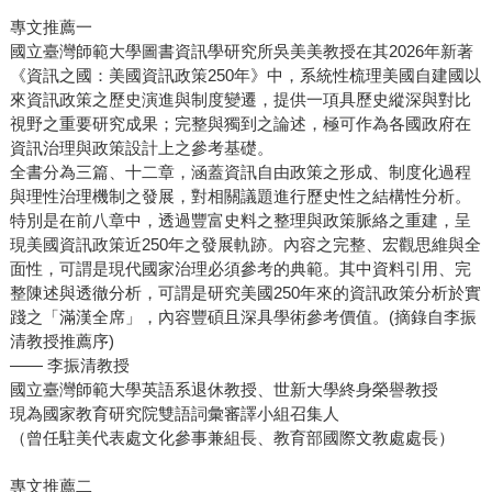
專文推薦一
國立臺灣師範大學圖書資訊學研究所吳美美教授在其2026年新著
《資訊之國：美國資訊政策250年》中，系統性梳理美國自建國以
來資訊政策之歷史演進與制度變遷，提供一項具歷史縱深與對比
視野之重要研究成果；完整與獨到之論述，極可作為各國政府在
資訊治理與政策設計上之參考基礎。
全書分為三篇、十二章，涵蓋資訊自由政策之形成、制度化過程
與理性治理機制之發展，對相關議題進行歷史性之結構性分析。
特別是在前八章中，透過豐富史料之整理與政策脈絡之重建，呈
現美國資訊政策近250年之發展軌跡。內容之完整、宏觀思維與全
面性，可謂是現代國家治理必須參考的典範。其中資料引用、完
整陳述與透徹分析，可謂是研究美國250年來的資訊政策分析於實
踐之「滿漢全席」，內容豐碩且深具學術參考價值。(摘錄自李振
清教授推薦序)
—— 李振清教授
國立臺灣師範大學英語系退休教授、世新大學終身榮譽教授
現為國家教育研究院雙語詞彙審譯小組召集人
（曾任駐美代表處文化參事兼組長、教育部國際文教處處長）
專文推薦二