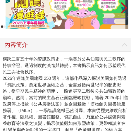
內容簡介
橫跨二百五十年的資訊政策史，一場關於公共知識與民主秩序的
持續辯證。透過制度的演進與轉變，本書揭示資訊如何形塑現代
民主與社會秩序。
2026年適逢美國建國 250 週年，這部作品深入探討美國如何透過
「資訊政策」奠定世界強權之基，全書涵括兩世紀半的歷史脈
絡，從早期民主精神的萌芽，一路追尋至二戰後公共知識政策的
巔峰。然而，當前的民主基石正面臨嚴峻挑戰，隨著 2025 年川普
政府停止撥款《公共廣播法案》並企圖裁撤「博物館與圖書館服
務署」（IMLS），一場智識危機已然引爆。本書從歷史維度剖析
著作權、隱私權、圖書館服務、資訊自由，乃至於公共媒體與素
養教育等法案之演變，揭示價值觀如何形塑政策，更帶領讀者在
AI 變革與政治動盪的十字路口，洞見「政策即選擇」的權力本