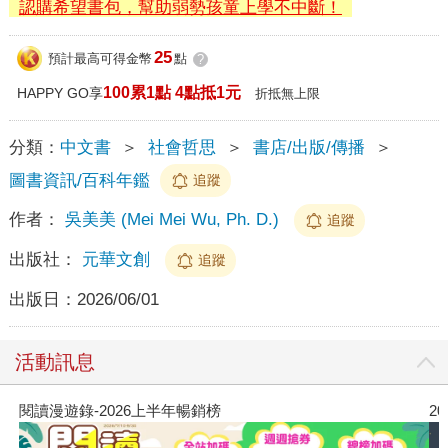
認購希望書包，幫助弱勢孩童上學不中斷！
25
預計最高可得金幣
點
?
100累1點 4點抵1元
HAPPY GO享
折抵無上限
分類：
中文書
＞
社會哲思
＞
書店/出版/傳播
＞
圖書資訊/百科年鑑
追蹤
作者：
吳美美 (Mei Mei Wu, Ph. D.)
追蹤
出版社：
元華文創
追蹤
出版日：
2026/06/01
活動訊息
上半年暢銷榜
2026年8月金石堂強力推