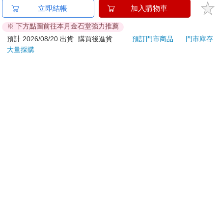
已拆封之個人衛生用品。（如：內衣褲、刮鬍刀、除毛
立即結帳
加入購物車
一樣，具有可開發和利用的實用價值。以此為基礎，政策制定者
刀…等）
便會著重於建立國家圖書館等基礎設施，確保資訊的有效獲取與
※ 下方點圖前往本月金石堂強力推薦
若非上列種類商品，均享有到貨7天的猶豫期（含例假
管理。此外，資訊也可以是一種商品，具有可被買賣的市場屬
日）。
預計 2026/08/20 出貨
購買後進貨
預訂門市商品
門市庫存
性。在這種認知下，相關政策如著作權法和專利法便應運而生，
大量採購
辦理退換貨時，商品（組合商品恕無法接受單獨退貨）必須
旨在保護資訊創造者的權益，鼓勵市場創新。
是您收到商品時的原始狀態（包含商品本體、配件、贈品、
認知與潛力層面
保證書、所有附隨資料文件及原廠內外包裝…等），請勿直
• 資訊作為對模式的感知（perception of pattern）：關注資訊在認
知過程中的作用；
接使用原廠包裝寄送，或於原廠包裝上黏貼紙張或書寫文
• 資訊作為一種可能性（basin of possibility）：強調資訊蘊含的潛
字。
力和機會。
退回商品若無法回復原狀，將請您負擔回復原狀所需費用，
在認知與潛力層面，資訊呈現抽象的面貌，可以影響思維與決策
嚴重時將影響您的退貨權益。
模式，因此相關政策會培養公民的批判性思維。同時，資訊也是
一個充滿可能性的知識庫，引導開啟新的發明。以此為出發點，
政策則會鼓勵科學研究與技術創新，建立開放的資訊環境來激發
創意。
社會與能動層面
• 資訊作為一種代理人（agent）：視資訊為具有能動性的行動
者；
• 資訊作為一種社會構成力量（constitutive force in society）：認
為資訊參與塑造社會結構和關係。