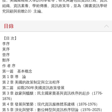
授、美國羅格斯大學訪問學者等；研究興趣包括資訊行為、資訊
組織、資訊素養、學術傳播、資訊政策等，並為《圖書資訊學研
究回顧與前瞻2.0》主編。
目錄
【目 次】
李序
黃序
曾序
鄭序
作 者 序
第一篇 基本概念
第 1 章 導 論
第 2 章 美國的政策制定與立法程序
第二篇 綜觀250年美國資訊政策發展
第 3 章 啟蒙與醞釀：民主國家奠基與資訊秩序的起步（1776-
1876）
第 4 章 發展與繁榮：現代資訊服務體系建構（1876-1976）
第 5 章 演化與變革：數位轉型與資訊秩序辯論（1976–2025）