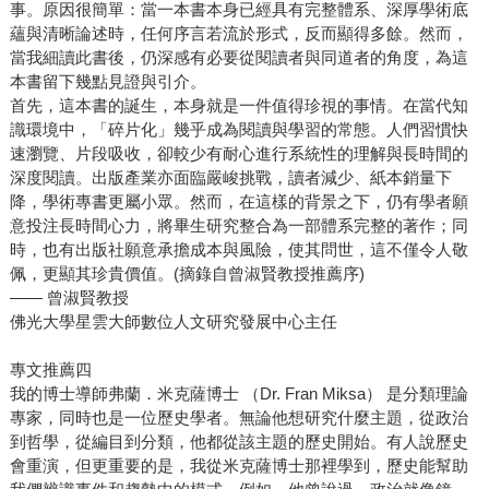
事。原因很簡單：當一本書本身已經具有完整體系、深厚學術底
蘊與清晰論述時，任何序言若流於形式，反而顯得多餘。然而，
當我細讀此書後，仍深感有必要從閱讀者與同道者的角度，為這
本書留下幾點見證與引介。
首先，這本書的誕生，本身就是一件值得珍視的事情。在當代知
識環境中，「碎片化」幾乎成為閱讀與學習的常態。人們習慣快
速瀏覽、片段吸收，卻較少有耐心進行系統性的理解與長時間的
深度閱讀。出版產業亦面臨嚴峻挑戰，讀者減少、紙本銷量下
降，學術專書更屬小眾。然而，在這樣的背景之下，仍有學者願
意投注長時間心力，將畢生研究整合為一部體系完整的著作；同
時，也有出版社願意承擔成本與風險，使其問世，這不僅令人敬
佩，更顯其珍貴價值。(摘錄自曾淑賢教授推薦序)
—— 曾淑賢教授
佛光大學星雲大師數位人文研究發展中心主任
專文推薦四
我的博士導師弗蘭．米克薩博士 （Dr. Fran Miksa） 是分類理論
專家，同時也是一位歷史學者。無論他想研究什麼主題，從政治
到哲學，從編目到分類，他都從該主題的歷史開始。有人說歷史
會重演，但更重要的是，我從米克薩博士那裡學到，歷史能幫助