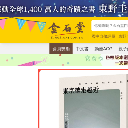
國中自修評量
東野
唯紅花綻放
奧德賽
會員獎勵
中文書
動漫ACG
親子