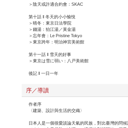
＞陰天或許適合約會：SKAC
第十話 ‖ 冬天的小小愉悅
＞晴冬：東京日法學院
＞錢湯：狛江湯／黃金湯
＞忘年會：Le Pristine Tokyo
＞東京跨年：明治神宮美術館
第十一話 ‖ 雪天的好事
＞東京は雪に弱い：八戸美術館
後記 ‖ 一日一年
序／導讀
作者序
〈建築、設計與生活的交織〉
日本人是一個很愛談論天氣的民族，對比臺灣的問候