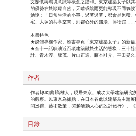
文關懷與環境意識等概念之諧和。東京建築女子以其
的優勢在於順應自然，天晴或陰雨更能顯現不同氣候
她說：「日常生活的小事，過著過著，都會是累積。
宅、大塚的共享空間，到都心外的錢湯、博物館……
本書特色
★媒體專欄作家、臉書專頁「東京建築女子」的新篇
★全十一話映演近百項建築融於生活的態樣，三十餘
計、青木淳、坂茂、片山正通、藤本壯介、平田晃久
作者
作者∣李昀蓁∣高雄人，現居東京。成功大學建築研
的觀察。以東京為據點，在日本各處以建築為主題展
間巡禮、藝術散策，30趟觸動人心的設計旅行》、
目錄