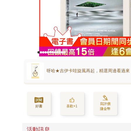
呀哈★吉伊卡哇旋風再起，精選周邊看過來
寫評價
好書
喜歡+1
賺金幣
活動訊息