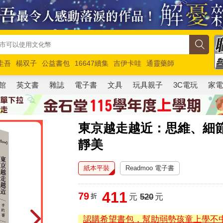
圭吾
楊双子
公益書包
16647續集
吉伊卡哇
通靈藥師
路邊攤新作
馬斯克
玩具總動員5
超慢跑
館
英文書
雜誌
電子書
文具
玩具親子
3C電玩
家
東京越走越近：思維、細
靜美
紙本平裝
Readmoo 電子書
411
79
折
元
520
元
認購希望書包，幫助弱勢孩童上學不