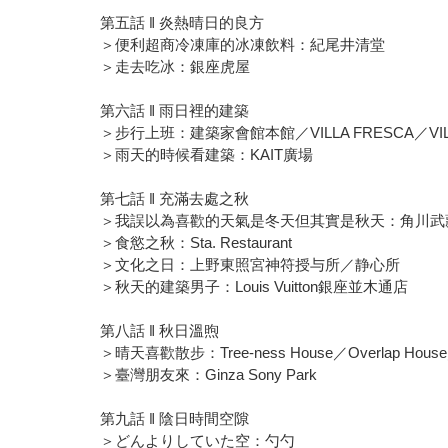
第五話 ‖ 炎熱晴日的良方
＞便利超商冷凍庫的冰凍飲料：紀尾井清堂
＞走去吃冰：銀座虎屋
第六話 ‖ 雨日裡的建築
＞步行上班：建築家會館本館／VILLA FRESCA／VILL
＞雨天的時候看建築：KAIT廣場
第七話 ‖ 充滿去處之秋
＞我誤以為喜歡的天氣是冬天但其實是秋天：角川武
＞食慾之秋：Sta. Restaurant
＞文化之日：上野東照宮神符授与所／静心所
＞秋天的建築男子：Louis Vuitton銀座並木通店
第八話 ‖ 秋日溫煦
＞晴天喜歡散步：Tree-ness House／Overlap House／
＞臺灣朋友來：Ginza Sony Park
第九話 ‖ 陰日時間空隙
＞どんよりしていた空：勺勺