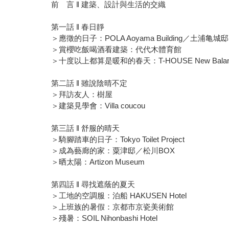
前 言 ‖ 建築、設計與生活的交織
第一話 ‖ 春日靜
＞應徵的日子：POLA Aoyama Building／土浦亀城邸
＞賞櫻吃飯喝酒看建築：代代木體育館
＞十度以上都算是暖和的春天：T-HOUSE New Balance
第二話 ‖ 雖說陰晴不定
＞拜訪友人：樹屋
＞建築見學會：Villa coucou
第三話 ‖ 舒服的晴天
＞騎腳踏車的日子：Tokyo Toilet Project
＞成為藝廊的家：粟津邸／松川BOX
＞晒太陽：Artizon Museum
第四話 ‖ 尋找遮蔭的夏天
＞工地的空調服：泊船 HAKUSEN Hotel
＞上班族的暑假：京都市京瓷美術館
＞殘暑：SOIL Nihonbashi Hotel