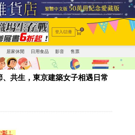
0
登入/註冊
電
居家休閒
日用食品
影音
售票
節、共生，東京建築女子相遇日常
中斷！