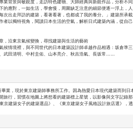
專業背景與敏銳度，走訪特色建物、大師經典與新銳作品，分析不同
下的應對，一如生活，學會慢，周圍缺乏注意的細節便逐一浮上，人
每次出走拜訪的建築，看著看著，也都成了我的養分。」建築所承載
作者以獨特視角，閱讀日本生活的空氣，解析日式建築內涵，從自己
章，沿東京氣候變換，尋找建築與生活的藝術
氣候情境裡，與不同世代的日本建築設計師卓越作品相遇：坂倉準三
、武田清明、中村圭佑、山本亮介、秋吉浩氣、長坂常……
究所畢業，現於東京建築師事務所工作。因為熱愛日本現代建築而到日
開旅行，習慣在地圖上將想看的建築標上星號，以影像與文字記錄那
《東京建築女子的建築選品》、《東京建築女子風格設計旅店選》，