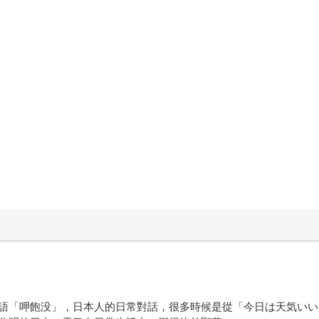
語「呷飽没」，日本人的日常對話，很多時候是從「今日は天気いい