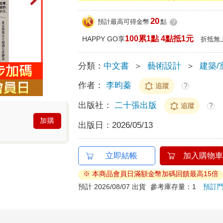
20
預計最高可得金幣
點
?
100累1點 4點抵1元
HAPPY GO享
折抵無
分類：
中文書
＞
藝術設計
＞
建築/
作者：
李昀蓁
追蹤
?
出版社：
二十張出版
追蹤
?
加購
出版日：
2026/05/13
立即結帳
加入購物車
※ 本商品會員日滿額金幣加碼回饋最高15倍
預計 2026/08/07 出貨
參考庫存量：1
預訂