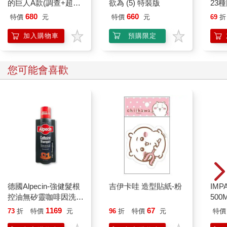
至以此延伸至「國運」的發展。「愛鄉」延伸至「愛國」的邏
的巨人A款(調查+超硬
欲為 (5) 特裝版
23
輯，賦予縣人會活動合理性與正當性。在語彙的包裝下，縣人會
質刀)
帳印
680
660
特價
元
特價
元
69
折
的聚會成為一種人際資本、海外雄飛的必要條件，與國家發展密
組 
切連結，甚至也不與埋骨台灣的決心相違。
米
加入購物車
預購限定
與日本本土故鄉的連結，不僅表現在結社、聚會活動中，也表現
在故鄉書寫與文藝創作中。在縣人會發行的會報上，在台日人往
您可能會喜歡
往以特定的地理景觀，凸顯故鄉的山河風光，以此標示自身的出
自。但另一方面，當意識到讀者橫跨不同出生地之時，也出現另
一種「匿名」的故鄉——選取特定風物，卻未標示特定場所。一
九○○年二月，《台灣日日新報》曾以「懷故鄉春」為課題，募集
詩歌、俳句等作品。獲選者的作品多將思鄉之情寄寓櫻、梅；而
多數的作品，卻難以辨識故鄉的具體地點。寓景寄情、托物思
鄉，是跨越時空、人群常見的書寫方式，然而，擁有不同出自、
經驗、歷史背景的人群，會將視線停佇於不同的風景；眼中的景
物，也映照著獨特的意義。櫻、梅在日本是冬末春初時節的景
物，能夠召喚共有的文化情感；在台灣卻是必須跋涉山區，才難
德國Alpecin-強健髮根
吉伊卡哇 造型貼紙-粉
IM
得一見的溫帶植物。在地理景觀、季感差異，以及他鄉─故鄉的
控油無矽靈咖啡因洗髮
500
對比下，從日本各地渡海而來的日本人，不約而同選取了櫻、梅
凝露375ml/瓶-C1強健
IM0
1169
67
73
折
特價
元
96
折
特價
元
特價
作為懷鄉之際吟詠的對象。橫跨日本各地共有的特定風物，讓擁
髮根(護髮洗髮精/男士
有不同故鄉的離鄉者，一齊喚起記憶中的風景，一個擴大、均質