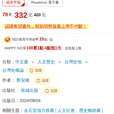
紙本平裝
Readmoo 電子書
332
79
折
元
420
元
認購希望書包，幫助弱勢孩童上學不中斷！
15
預計最高可得金幣
點
?
100累1點 4點抵1元
HAPPY GO享
折抵無上限
分類：
中文書
＞
人文歷史
＞
台灣史地
＞
台灣史概論
追蹤
作者：
鄭安睎
追蹤
出版社：
衛城出版
追蹤
出版日：
2024/09/04
相關主題：
金石堂強力推薦
人文社會、歷史暢銷書