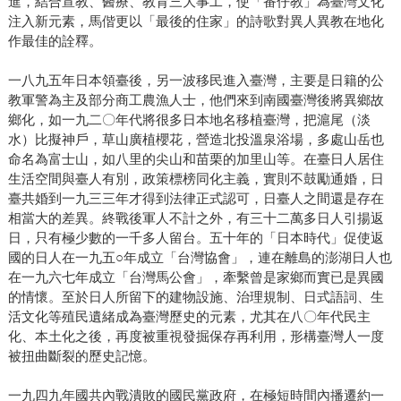
進，結合宣教、醫療、教育三大事工，使「番仔教」為臺灣文化
注入新元素，馬偕更以「最後的住家」的詩歌對異人異教在地化
作最佳的詮釋。
一八九五年日本領臺後，另一波移民進入臺灣，主要是日籍的公
教軍警為主及部分商工農漁人士，他們來到南國臺灣後將異鄉故
鄉化，如一九二〇年代將很多日本地名移植臺灣，把滬尾（淡
水）比擬神戶，草山廣植櫻花，營造北投溫泉浴場，多處山岳也
命名為富士山，如八里的尖山和苗栗的加里山等。在臺日人居住
生活空間與臺人有別，政策標榜同化主義，實則不鼓勵通婚，日
臺共婚到一九三三年才得到法律正式認可，日臺人之間還是存在
相當大的差異。終戰後軍人不計之外，有三十二萬多日人引揚返
日，只有極少數的一千多人留台。五十年的「日本時代」促使返
國的日人在一九五○年成立「台灣協會」，連在離島的澎湖日人也
在一九六七年成立「台灣馬公會」，牽繫曾是家鄉而實已是異國
的情懷。至於日人所留下的建物設施、治理規制、日式語詞、生
活文化等殖民遺緒成為臺灣歷史的元素，尤其在八〇年代民主
化、本土化之後，再度被重視發掘保存再利用，形構臺灣人一度
被扭曲斷裂的歷史記憶。
一九四九年國共內戰潰敗的國民黨政府，在極短時間內播遷約一