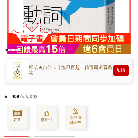
呀哈★吉伊卡哇旋風再起，精選周邊看過
加購
來
★
409
個人喜歡
寫評價
好書
喜歡+1
賺金幣