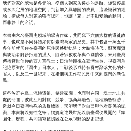
我們對家的認知是多元的。從個人到家族遷徙的足跡、短暫停靠
後，無論是外省人的眷村空間，或新住民開設的異國美食餐
或永久定居的地理空間，到新加入與離開的成員，這些複雜的經
廳、家鄉雜貨店，這些人事景觀，都代表一群外來者來到台
驗，構成每人對家的獨有認同，也讓「家」是不斷變動的動詞，
灣，最終將台灣轉化成自身家園的經歷。 我們希望透過這本
而非靜止的名詞。
書，重新呈現這段動態的台灣歷史。透過知性淺白的文字，
本書一方面將指出臺灣並不是一個本質的、封閉的地方，反
本書由六名臺灣史領域的學者作家，共同寫下六個族群的遷徙故
事，也就是不同群體如何以臺灣為家的歷史。其中包含一萬五千
而是因為臺灣身處在世界之中，融會很複雜的移動跟身分認
多年前就居住在臺灣的原住民移動軌跡；大航海時代，跟著商貿
同，讓臺灣這個「家園」的概念變得豐富。一方面也點出直
與統治者腳步抵達的漢人；隨著宗教改革與帝國擴張，來到臺灣
到今日，臺灣其實依然處於「家園化」的過程，今日臺灣也
傳播普世信仰的西方宣教士；日治時期視在臺灣生長、視臺灣為
還存在「誰」是這個家庭的成員、土地歸屬與使用的問題。
記憶原鄉的「灣生」日本人；二戰後形成特有眷村聚落文化的外
這些當代現況，都揭示臺灣族群歷史的動態性，以及在過往
省人，以及二十世紀末，在婚姻與工作移民潮中來到臺灣的新住
與今日，我們應該如何思考臺灣這個「想像的共同體」。閱
民。
讀本書將提供這道課題一種了解的取徑。
這些族群在島上流轉遷徙、築建家園，也面對在同一塊土地上共
處的命運，彼此互相對抗、競爭、協商與融合。這種動態軌跡，
造就今日臺灣特殊的族群版圖，形塑我們對自己與他者關係的認
識。本書將以知性之筆，娓娓道述幾世紀以前臺灣便展開的「家
園化」歷程，共同譜寫被隱匿在公眾視野的歷史記憶。