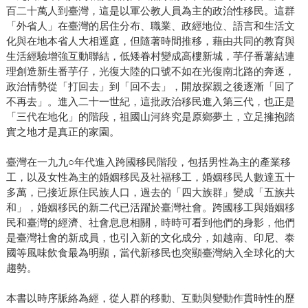
百二十萬人到臺灣，這是以軍公教人員為主的政治性移民。這群
「外省人」在臺灣的居住分布、職業、政經地位、語言和生活文
化與在地本省人大相逕庭，但隨著時間推移，藉由共同的教育與
生活經驗增強互動聯結，低矮眷村變成高樓新城，芋仔番薯結連
理創造新生番芋仔，光復大陸的口號不如在光復南北路的奔逐，
政治情勢從「打回去」到「回不去」，開放探親之後逐漸「回了
不再去」。進入二十一世紀，這批政治移民進入第三代，也正是
「三代在地化」的階段，祖國山河終究是原鄉夢土，立足擁抱踏
實之地才是真正的家園。
臺灣在一九九○年代進入跨國移民階段，包括男性為主的產業移
工，以及女性為主的婚姻移民及社福移工，婚姻移民人數達五十
多萬，已接近原住民族人口，過去的「四大族群」變成「五族共
和」，婚姻移民的新二代已活躍於臺灣社會。跨國移工與婚姻移
民和臺灣的經濟、社會息息相關，時時可看到他們的身影，他們
是臺灣社會的新成員，也引入新的文化成分，如越南、印尼、泰
國等風味飲食最為明顯，當代新移民也突顯臺灣納入全球化的大
趨勢。
本書以時序脈絡為經，從人群的移動、互動與變動作貫時性的歷