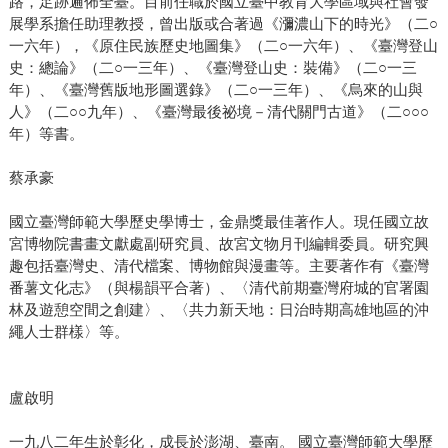
路，足跡遍佈全臺。目前任職於國立臺中教育大學區域與社會發
展學系擔任助理教授，曾出版或合著過《瀰濃山下的時光》（二○
一六年），《原住民族歷史地圖集》（二○一六年）、《臺灣登山
史：總論》（二○一三年）、《臺灣登山史：裝備》（二○一三
年）、《臺灣舊版地形圖選錄》（二○一三年）、《烏來的山與
人》（二○○九年）、《臺灣最後祕境－清代關門古道》（二○○○
年）等書。
蔡承豪
國立臺灣師範大學歷史學博士，金鼎獎最佳著作人。現任國立故
宮博物院書畫文獻處副研究員、故宮文物月刊編輯委員。研究興
趣包括臺灣史、清代檔案、博物館與漫畫等。主要著作有《臺灣
番薯文化志》（與楊韻平合著）、〈清代前期臺灣府城的官署園
林及遊憩空間之創建〉、〈共力新天地：日治時期高雄地區的沖
繩人士群樣〉等。
盧啟明
一九八二年生於彰化，成長於澎湖、臺南。 國立臺灣師範大學歷