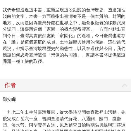
我們希望透過這本書，重新呈現這段動態的台灣歷史。透過知性
淺白的文字，本書一方面將指出臺灣並不是一個本質的、封閉的
地方，反而是因為臺灣身處在世界之中，融會很複雜的移動跟身
分認同，讓臺灣這個「家園」的概念變得豐富。一方面也點出直
到今日，臺灣其實依然處於「家園化」的過程，今日臺灣也還存
在「誰」是這個家庭的成員、土地歸屬與使用的問題。這些當代
現況，都揭示臺灣族群歷史的動態性，以及在過往與今日，我們
應該如何思考臺灣這個「想像的共同體」。閱讀本書將提供這道
課題一種了解的取徑。
作者
鄭安
睎
一九七二年出生於臺灣屏東，從大學時期開始喜歡登山活動，先
後完成百岳六十座，曾調查過清代蘇花、八通關、關門、崑崙
凹、浸水營、阿塱壹等古道，以及踏查日治時期隘勇線與理蕃道