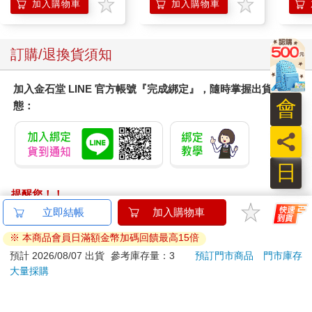
調理頭皮洗髮液/0矽靈
加入購物車
加入購物車
化的故鄉──無關出身何地，無涉地方性差異，相對於一個共同的
滋潤洗頭髮水/一般髮
異鄉台灣，一個共同的故鄉「內地」也被想像建構。
質適用)
訂購/退換貨須知
加入金石堂 LINE 官方帳號『完成綁定』，隨時掌握出貨動
會
態：
員
日
提醒您！！
金石堂及銀行均不會請您操作ATM! 如接獲電話要求您前往
立即結帳
加入購物車
ATM提款機，請不要聽從指示，以免受騙上當！
※ 本商品會員日滿額金幣加碼回饋最高15倍
退換貨須知：
預計 2026/08/07 出貨
參考庫存量：3
預訂門市商品
門市庫存
大量採購
**提醒您，鑑賞期不等於試用期，退回商品須為全新狀態**
依據「消費者保護法」第19條及行政院消費者保護處公告之
「通訊交易解除權合理例外情事適用準則」，以下商品購買