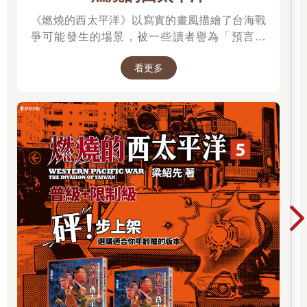
的故事。「故鄉」對發話者而言，是一個主觀可以選擇的空間或
場所，在第三者的認識中，則是發話者「起源」的土地，因此，
《燃燒的西太平洋》以寫實的畫風描繪了台海戰
故鄉意識的認知與建構攸關著自我認同。不同世代的在台日本人
爭可能發生的場景，被一些讀者譽為「預言之
如何訴說他們的故鄉？攸關自我認同的故鄉意識，隨著時間與世
書」。 作者是退役少校梁紹先(毛球老師)，本作
代的差異，呈現何種面貌？背後又具有什麼樣的意義，存在著哪
看更多
品在CCC連載中。第五集為最新級數，買就抽作
些建構故鄉的力量？讓我們試著從歷史的脈絡，探問戰前世代的
者親簽書，詳細辦法請到書籍頁面查看。
差異，以及「故鄉意識」建構的背後存在的各種力量。
但這個篇章的主角，還有我們，曾經的被殖民者，也是今日家園
的主人。在台日本人的故鄉意識與懷鄉之情，與今日的我們何
關？法國史學家皮耶諾哈（Pierre Nora）將「記憶所繫之處」
（lieu de memoire）定義為「一種物質或非物質實體，經由人類
或時間轉變，而成為一個社群的象徵性遺產」，它包含了歷史
的、知性的、感性的、許多時候是無意識的，具有深奧多層次的
內涵。在台日人的故鄉，既是實體的空間──台灣，也是認知、情
感層次的非物質實體，在歷經諸多力量與時間轉化後，它是否只
屬於前在台日本人「在遠方遙想之處」，抑或也轉化為我們的象
徵性遺產？文末，讓我們透過日式建築保存的例子，思考台灣社
會如何看待涵蓋歷史、情感的日人故鄉記憶，並將之納入打造家
園的歷程。