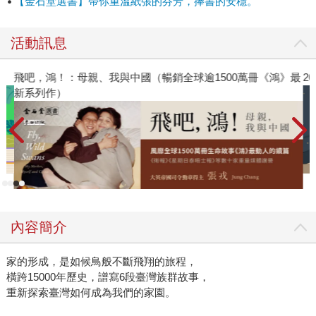
【金石堂選書】帶你重溫紙張的芬芳，捧書的安穩。
更經歷劇烈變化。 本書便是從「家是不斷變化的動詞，而非
靜止不動的名詞」出發，指出「家園」是在不斷遷徙中形成
活動訊息
的概念。書中聚焦六個過去與現在在台灣生活的族群，包含
原住民、漢人、西方宣教師、在臺日人、外省人、新住民，
飛吧，鴻！：母親、我與中國（暢銷全球逾1500萬冊《鴻》最
2
描寫他們建立家園過程，對土地認同的改變，以及他們如何
新系列作）
在自願或被迫遷徙情況下，在陌生的土地上努力適應環境、
移植自己的文化，也設法跟異族人們相處。 在書中，你會讀
到從鄭成功統治時期到清代，來台灣開墾的漢人，原本會以
原鄉定義自己，表示自己是同安人、漳州人、福建人；後來
慢慢轉變成在地認同，開始會將家鄉定位在鳳山、嘉義、彰
化、艋舺等地。十七世紀開始，來臺灣的西方傳教士，在宣
教過程不只是帶入新的信仰，也在島上建立最早的現代化醫
療設施跟盲人學校，並融合台語跟聖經，教育一般民眾識
內容簡介
字。戰後，許多長老教會的牧師，在台灣的民主化運動中，
更扮演重要的後盾。 此外，日治時期在台灣定居的日本人，
家的形成，是如候鳥般不斷飛翔的旅程，
原先會透過在台灣種植櫻花跟梅花，傳達對家鄉的思念；可
橫跨15000年歷史，譜寫6段臺灣族群故事，
重新探索臺灣如何成為我們的家園。
是後來，他們開始會在創作的俳句中，融入台灣的風土景
物，記錄台灣獨特的季節身體感、生物與植物花卉。到了戰