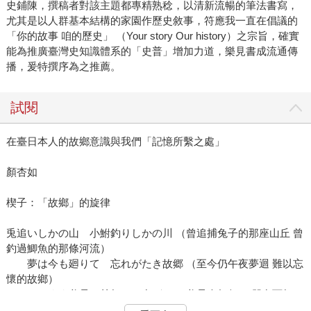
史鋪陳，撰稿者對該主題都專精熟稔，以清新流暢的筆法書寫，
尤其是以人群基本結構的家園作歷史敘事，符應我一直在倡議的
「你的故事 咱的歷史」 （Your story Our history）之宗旨，確實
能為推廣臺灣史知識體系的「史普」增加力道，樂見書成流通傳
播，爰特撰序為之推薦。
試閱
在臺日本人的故鄉意識與我們「記憶所繫之處」
顏杏如
楔子：「故鄉」的旋律
兎追いしかの山 小鮒釣りしかの川 （曾追捕兔子的那座山丘 曾
釣過鯽魚的那條河流）
夢は今も廻りて 忘れがたき故郷 （至今仍午夜夢迴 難以忘
懷的故鄉）
いかにいます父母 恙無しや友がき （父母今如何？ 朋友可無
恙？）