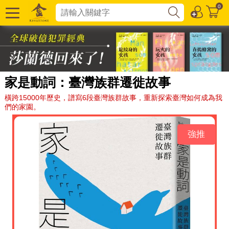
0
家是動詞：臺灣族群遷徙故事
橫跨15000年歷史，譜寫6段臺灣族群故事，重新探索臺灣如何成為我
們的家園。
強推