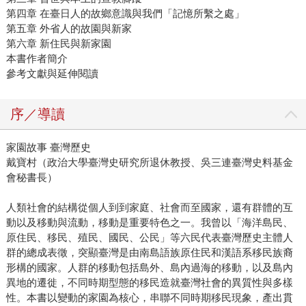
第四章 在臺日人的故鄉意識與我們「記憶所繫之處」
第五章 外省人的故園與新家
第六章 新住民與新家園
本書作者簡介
參考文獻與延伸閱讀
序／導讀
家園故事 臺灣歷史
戴寶村（政治大學臺灣史研究所退休教授、吳三連臺灣史料基金
會秘書長）
人類社會的結構從個人到到家庭、社會而至國家，還有群體的互
動以及移動與流動，移動是重要特色之一。我曾以「海洋島民、
原住民、移民、殖民、國民、公民」等六民代表臺灣歷史主體人
群的總成表徵，突顯臺灣是由南島語族原住民和漢語系移民族裔
形構的國家。人群的移動包括島外、島內過海的移動，以及島內
異地的遷徙，不同時期型態的移民造就臺灣社會的異質性與多樣
性。本書以變動的家園為核心，串聯不同時期移民現象，產出貫