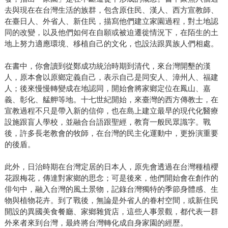
去與現在在台灣生活的族群，包含原住民、漢人、西方宣教師、
在臺日人、外省人、新住民，描寫他們建立家園過程，對土地認
同的改變，以及他們如何在自願或被迫遷徙情況下，在陌生的土
地上努力適應環境、移植自己的文化，也設法跟異族人們相處。
在書中，你會讀到從鄭成功統治時期到清代，來台灣開墾的漢
人，原本會以原鄉定義自己，表示自己是同安人、漳州人、福建
人；後來慢慢轉變成在地認同，開始會將家鄉定位在鳳山、嘉
義、彰化、艋舺等地。十七世紀開始，來臺灣的西方傳教士，在
宣教過程不只是帶入新的信仰，也在島上建立最早的現代化醫療
設施跟盲人學校，並融合台語跟聖經，教育一般民眾識字。戰
後，許多長老教會的牧師，在台灣的民主化運動中，更扮演重要
的後盾。
此外，日治時期在台灣定居的日本人，原先會透過在台灣種植櫻
花跟梅花，傳達對家鄉的思念；可是後來，他們開始會在創作的
俳句中，融入台灣的風土景物，記錄台灣獨特的季節身體感、生
物與植物花卉。到了戰後，無論是外省人的眷村空間，或新住民
開設的異國美食餐廳、家鄉雜貨店，這些人事景觀，都代表一群
外來者來到台灣，最終將台灣轉化成自身家園的經歷。