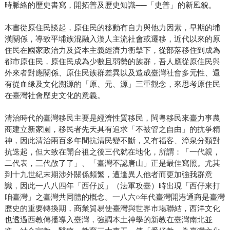
時脈絡的歷史書寫，開拓普及歷史知識──「史普」的新風貌。
本書從原住民談起，原住民的移動有自力與他力因素，早期的埔
漢關係，導致平埔族混融入漢人主流社會或遷移，近代以來的原
住民在國家政治力及資本主義經濟力衝擊下，從部落移住到成為
都市原住民，原住民成為少數且弱勢的族群，吾人應從原住民與
外來者對應關係、原住民族群差異以及造成臺灣社會多元性、還
有從血緣及文化溯源的「原、元、源」三重觀念，來思考原住民
在臺灣社會歷史文化的意義。
清治時代的臺灣移民主要是經濟性質移民，閩粵移民來臺力事農
商建立新家園，移民者先天具有追求「不被管之自由」的抗爭精
神，因此清治兩百多年間抗清民變不斷，又有福客、漳泉分類對
抗迭起，但大致在開台祖之後三代就在地化，所謂：「一代親，
二代表，三代散了了」、「臺灣不認唐山」正是最佳寫照。尤其
到十九世紀末期涉外關係頻繁，遭逢異人他者而更加強我群意
識，因此一八八四年「西仔反」（法軍攻臺）時出現「西仔來打
咱臺灣」之臺灣共同體的概念。一八六○年代臺灣開港通商是臺灣
歷史的重要轉換期，商業貿易使臺灣與世界市場聯結，西洋文化
也透過西教傳播導入臺灣，強調本土神學的新教在臺灣南北並