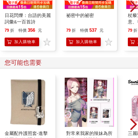
然而，與官方的立場相違，移居至殖民地台灣的日本人，往往視
日花閃爍：台語的美麗
祕密中的祕密
杖藜
台灣為旅居之地，既不打算長久居住，也未如官方期許般涵養
詞彙&一百首詩
意、
「故鄉在台灣」的觀念。相反地，他們透過同鄉組織，遙想在日
恭談
356
537
本的故鄉，創造與日本內地故鄉連結的空間。
79
折
特價
元
79
折
特價
元
79
折
想
加入購物車
加入購物車
殖民地台灣很早便已出現以日本地方的「縣」為單位的同鄉組織
「縣人會」。日本共有四十七都道府縣，日治中晚期的一九三一
年，殖民地台灣共有四十四個「縣人會」，意味了幾乎各縣都有
您可能也需要
各自所屬的同鄉組織。「縣人會」的目的為「親睦」，每年舉辦
新年會、送別會等活動。鄉里故人齊聚一堂，送往迎來、語舊談
新；吉凶相問、憂喜相分，在「外地」小島中形成了相互慰藉、
勉勵的空間。而聚會中家鄉的語言、家鄉的食物、家鄉的表演，
也為在台日人的「外地」生活創造出與「內地」故鄉連結的空
間。透過「縣人會」的活動，在沒有血緣、地緣的土地上架起人
際網絡，也維繫離鄉者與離鄉者、離鄉者與「內地」故鄉之間的
關係。
縣人會的活動與官方不鼓勵思念故國家園的立場相矛盾，然而，
聚會之時，會員們往往以鄉黨提攜、「海外雄飛」相互勉勵，甚
金屬配件護照套-進擊
對常來我家的辣妹為所
三麗