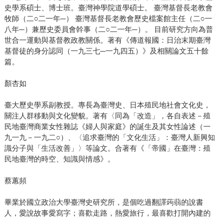
史學系碩士、博士班。臺灣神學院道學碩士。 臺灣基督長老教會
牧師（二○二一年─） 臺灣基督長老教會歷史檔案館主任（二○一
八年─）兼歷史委員會幹事（二○二一年─）。 目前研究方向為普
世合一運動與基督教政教關係。著有《傳道報國：日治末期臺灣
基督徒的身分認同（一九三七─一九四五）》及相關論文五十餘
篇。
顏杏如
臺大歷史學系副教授。專長為臺灣史、日本殖民地社會文化史，
關注人群移動與文化變貌。著有〈同為「改造」，各自表述－殖
民地臺灣商業女性雜誌《婦人與家庭》的誕生及其女性論述（一
九一九－一九二○）、〈追求臺灣的「文化生活」：臺灣人新興知
識分子與「生活改善」〉等論文。合著有《「帝國」在臺灣：殖
民地臺灣的時空、知識與情感》。
蔡蕙頻
畢業於國立政治大學臺灣史研究所，是個吃過翻譯蒟蒻的說書
人，愛說故事愛寫字；喜歡走路，熱愛旅行，最喜歡打開內建的