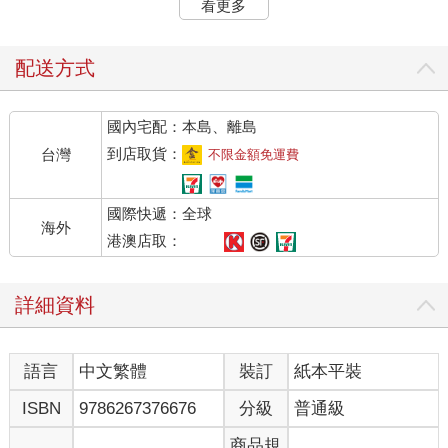
看更多
雨に風につけても 思い出る故郷 （每逢風雨 想起故鄉）
志しを果たして いつの日か帰らん （待我實現夢想 總有一天要
回到故鄉）
配送方式
山は蒼き故郷 水は清き故郷 （山巒翠綠的故鄉 流水清澈的
故鄉）
國內宅配：本島、離島
——〈故鄉〉（1914）作詞：高野辰之／作曲：岡野貞一
到店取貨：
台灣
不限金額免運費
二○○一年我到日本東京留學，得知我研究主題的一位學姊，熱心
國際快遞：全球
地介紹我參加一場集會「台中會」。「台中會」，顧名思義，是
海外
戰前居住在台中的遣返者之集會。在那裡，我初遇在台灣出生、
港澳店取：
長大，戰前被稱作「灣生」的日本人們，這也是我與〈故鄉〉這
首歌的邂垢。還記得那一天，一位老奶奶像遇到故友般地向來自
詳細資料
她心之故鄉──台灣的我，親切地訴說她幼時的成長之地清水。不
是台中人的我，只能靜靜地聽他訴說，偶爾報以微笑，內心對於
無法回以同樣的熟悉與熱切，感到有些懊惱與詫異。望著滿座白
語言
中文繁體
裝訂
紙本平裝
髮銀銀的老人家們，我想起小學和高中時微不足道的往事——校
長曾在校慶時向操場上的我們介紹遠道而來的日本人校友。那時
ISBN
9786267376676
分級
普通級
的我和同學們面面相覷，內心滿是疑惑——為何會有日本人校
友？這個甚少被想起的疑惑，直到我大學畢業開始研究「在台日
商品規