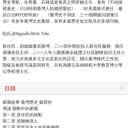
歷史導航，在舊書、石碑或老巷弄之間穿梭古今，著有《不純情
羅曼史：日治時期臺灣人的婚戀愛欲》、《好美麗株式會社：趣
談日治時代粉領族》、《臺灣史不胡說：三十個關鍵詞讀懂日
治》等多本臺灣文史書籍，並有多篇歷史短文散見於多個刊物。
阮氏貞Nguyễn Bình Trân
新住民，因婚姻遷居臺灣。二○○四年開始投入新住民服務、擔任
廣播節目主持，二○一八年入圍廣播金鐘獎之社區關懷節目主持人
獎，致力於推廣多元文化及新住民語言。關注臺灣移民之性別、
階級及族群等議題與研究，目前為國立高雄師範大學教育博士學
位學程博士生。
目錄
家園故事 臺灣歷史 戴寶村
導讀 變動中的家園
第一章 原住民的移動
第二章 原鄉轉漢土
第三章 普世與本土的宣教腳蹤