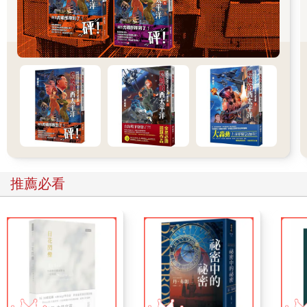
在日本帝國的擴張下：異地．他鄉
時間拉回一百多年前的一八九五年，甲午戰爭後，台灣成為日本
的第一個殖民地，也開啟了日本邁向帝國之路。隨著日本帝國的
擴張與資本的活動，許多日本人一波一波地航向殖民地台灣。對
第一代來到殖民地台灣的日本人而言，鄉關何處？
十九世紀後半的日本，隨著工業化，人口從農漁山村移動至都
市，離鄉者也重新在都市空間中意識、建構「故鄉」。一八七○年
代以後，日本官方開始以獎勵移民的方式作為解決人口問題的對
策；隨著一八九五年日本邁向帝國之路，人口的移動更不僅止從
鄉鄙到都城，也開始跨越原本的國土疆界。在這樣的時代背景
推薦必看
下，關於「故鄉」的官方言論便在鼓舞「遠征精神」的思想脈絡
下展開。一九○○年代極具官方性質的《台灣日日新報》上寫道：
「所到之處皆故鄉，實乃遠征精神之發現」。在宣揚遠征精神的
時代脈絡下，思念故國的家園並非被讚許的行為；相反地，在異
地創造第二、第三故鄉才是令人尊崇的。在一個鼓舞遠征、海外
雄飛的時代中，「在他鄉創造故鄉」成為官方的論述主軸。報章
雜誌上念茲在茲的是冀望在台日本人能涵養故鄉在台灣的觀念，
並期許埋骨於台灣。