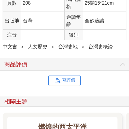
頁數
208
25開15*21cm
本人」時才解開。
格
留學期間，因為研究的關係，我陸陸續續參加過一些相似的集
適讀年
出版地
台灣
全齡適讀
會。這些聚會有的是以居住區為範圍（如昭和町會），有的是以
齡
畢業學校為單位（如榕蔭會），但參加者們都是戰前曾經居住在
注音
級別
台灣、在台灣出生長大，戰後遣返回到日本，當時在我眼中已是
爺爺奶奶輩的日本人們。會中，老人家們細數那些他們熟悉的台
中文書
＞
人文歷史
＞
台灣史地
＞
台灣史概論
灣風景與童年回憶，鄉愁滿溢。而〈故鄉〉低沈而溫暖的合唱，
總是在開幕或閉幕時緩緩響起，流瀉整個會場。
商品評價
「故鄉」、「懷鄉」，是貫串這些聚會的主旋律。遙想故鄉台
灣，以及「遣返者」們的連帶感，牽成了這些聚會。而「灣生」
的懷鄉之情，又與我年少時不解的記憶產生了連結。這些看似個
寫評價
人的微小記憶，其實鑲嵌在不同群體的集體記憶與不同世代的記
憶斷層中，同時，又與曾在台灣這塊土地上生活過的人們如何將
他鄉變故鄉，今日的我們如何認識、打造家園緊緊扣連。
相關主題
這個篇章的主角之一，是一八九五到一九四五年作為殖民者、也
是離鄉者、移居者的日本人，及其第二代、第三代，和台灣之間
的故事——如何在「異鄉」生活，如何將「異鄉」變成「故鄉」
燃燒的西太平洋