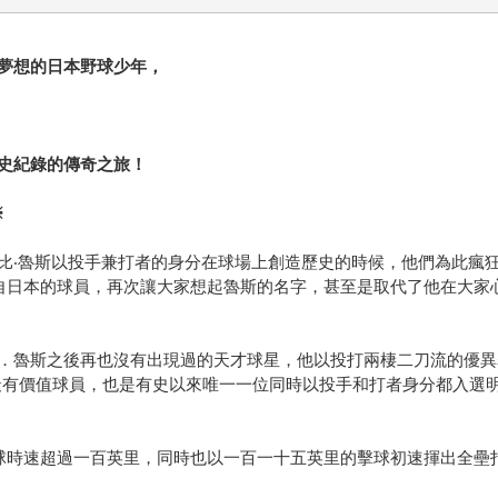
夢想的日本野球少年，
史紀錄的傳奇之旅！
※
比‧魯斯以投手兼打者的身分在球場上創造歷史的時候，他們為此瘋
自日本的球員，再次讓大家想起魯斯的名字，甚至是取代了他在大家
．魯斯之後再也沒有出現過的天才球星，他以投打兩棲二刀流的優異
最有價值球員，也是有史以來唯一一位同時以投手和打者身分都入選
球時速超過一百英里，同時也以一百一十五英里的擊球初速揮出全壘