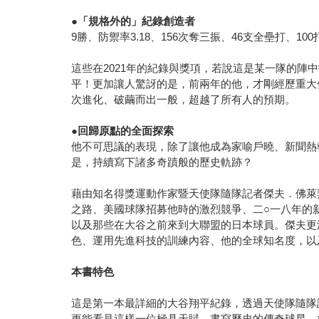
●「規格外的」紀錄創造者
9勝、防禦率3.18、156次奪三振、46支全壘打
這些在2021年的紀錄與獎項，若說這是某一隊的
平！更加讓人驚訝的是，前兩年的他，才剛經歷重大
次進化、破繭而出一般，超越了所有人的預期。
●回歸原點的全面探索
他不可思議的表現，除了讓他成為家喻戶曉、新聞熱
是，持續寫下諸多奇蹟般的歷史軌跡？
藉由知名得獎運動作家暨天使隊隨隊記者傑夫．佛萊契（
之路、美國球隊招募他時的激烈競爭、二○一八年的
以及那些在大谷之前來到大聯盟的日本球員。傑夫更
色、運用先進科技的訓練內容、他的全球知名度，以
本書特色
這是第一本最詳細的大谷翔平紀錄，透過天使隊隨隊
更能看見這樣一位極具天賦、書寫歷史的傳奇球星，