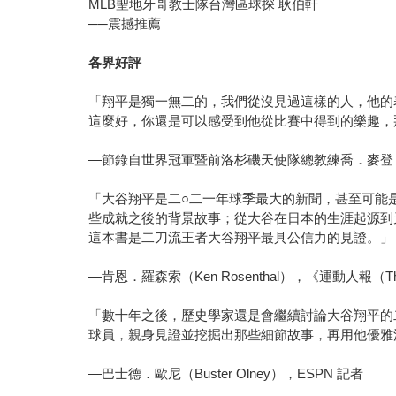
MLB聖地牙哥教士隊台灣區球探 耿伯軒
──震撼推薦
各界好評
「翔平是獨一無二的，我們從沒見過這樣的人，他的
這麼好，你還是可以感受到他從比賽中得到的樂趣，
—節錄自世界冠軍暨前洛杉磯天使隊總教練喬．麥登（Jo
「大谷翔平是二○二一年球季最大的新聞，甚至可能是
些成就之後的背景故事；從大谷在日本的生涯起源到
這本書是二刀流王者大谷翔平最具公信力的見證。」
—肯恩．羅森索（Ken Rosenthal），《運動人報（The
「數十年之後，歷史學家還是會繼續討論大谷翔平的
球員，親身見證並挖掘出那些細節故事，再用他優雅
—巴士德．歐尼（Buster Olney），ESPN 記者