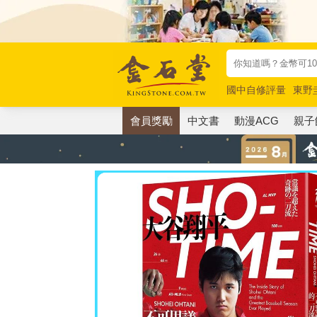
國中自修評量
東野
唯紅花綻放
奧德賽
會員獎勵
中文書
動漫ACG
親子