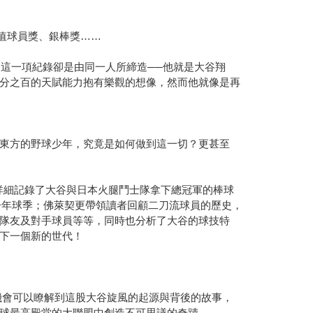
價值球員獎、銀棒獎……
，這一項紀錄卻是由同一人所締造──他就是大谷翔
分之百的天賦能力抱有樂觀的想像，然而他就像是再
東方的野球少年，究竟是如何做到這一切？更甚至
記者詳細記錄了大谷與日本火腿鬥士隊拿下總冠軍的棒球
一年球季；佛萊契更帶領讀者回顧二刀流球員的歷史，
隊友及對手球員等等，同時也分析了大谷的球技特
下一個新的世代！
機會可以瞭解到這股大谷旋風的起源與背後的故事，
球最高殿堂的大聯盟中創造不可思議的奇蹟。