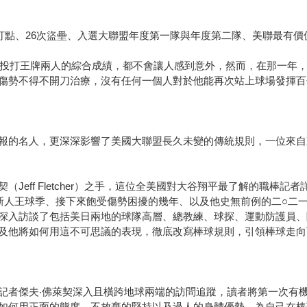
、100打點、26次盜壘、入選大聯盟年度第一隊與年度第二隊、美聯最有
陣中投打王牌兩人的綜合成績，都不會讓人感到意外，然而，在那一年
傷勢不得不開刀治療，沒有任何一個人對於他能再次站上球場發揮百
報的名人，更深深影響了美國大聯盟長久未變的傳統規則，一位來自
Jeff Fletcher）之手，這位全美國對大谷翔平最了解的職棒
新人王球季、接下來飽受傷勢困擾的幾年、以及他史無前例的二○二
深入訪談了包括美日兩地的球隊高層、總教練、球探、運動防護員、
及他將如何用這不可思議的表現，徹底改寫棒球規則，引領棒球走向
記者傑夫‧佛萊契深入且橫跨地球兩端的訪問追蹤，讀者將第一次有
如何用正面的態度、不放棄的堅持以及過人的身體優勢，為自己在棒