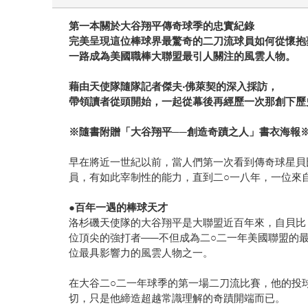
第一本關於大谷翔平傳奇球季的忠實紀錄
完美呈現這位棒球界最驚奇的二刀流球員如何從懷抱
一路成為美國職棒大聯盟最引人關注的風雲人物。
藉由天使隊隨隊記者傑夫‧佛萊契的深入採訪，
帶領讀者從頭開始，一起從幕後再經歷一次那創下歷
※隨書附贈「大谷翔平──創造奇蹟之人」書衣海報
早在將近一世紀以前，當人們第一次看到傳奇球星貝
員，有如此宰制性的能力，直到二○一八年，一位來
●百年一遇的棒球天才
洛杉磯天使隊的大谷翔平是大聯盟近百年來，自貝比
位頂尖的強打者—─不但成為二○二一年美國聯盟的
位最具影響力的風雲人物之一。
在大谷二○二一年球季的第一場二刀流比賽，他的投
切，只是他締造超越常識理解的奇蹟開端而已。