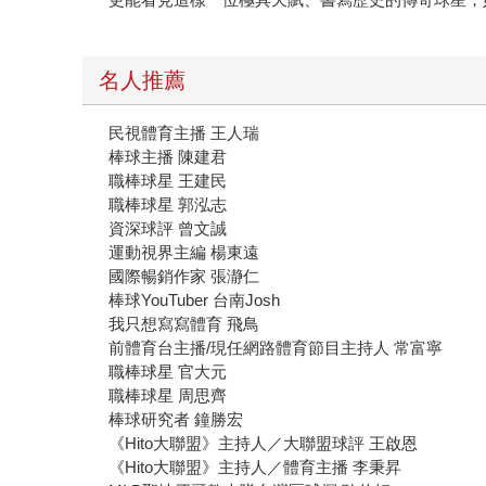
名人推薦
民視體育主播 王人瑞
棒球主播 陳建君
職棒球星 王建民
職棒球星 郭泓志
資深球評 曾文誠
運動視界主編 楊東遠
國際暢銷作家 張瀞仁
棒球YouTuber 台南Josh
我只想寫寫體育 飛鳥
前體育台主播/現任網路體育節目主持人 常富寧
職棒球星 官大元
職棒球星 周思齊
棒球研究者 鐘勝宏
《Hito大聯盟》主持人／大聯盟球評 王啟恩
《Hito大聯盟》主持人／體育主播 李秉昇