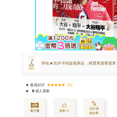
呀哈★吉伊卡哇旋風再起，精選周邊看過來
★
會員好評
★★★★★（1）
★
8
個人喜歡
寫評價
電子書
喜歡+1
賺金幣