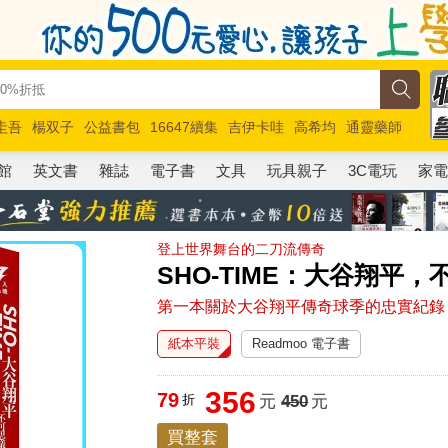
圭吾
楊双子
公益書包
16647續集
吉伊卡哇
高希均
通靈藥師
路邊攤新作
馬斯克
玩具總動員5
超慢跑
館
英文書
雜誌
電子書
文具
玩具親子
3C電玩
家
登上世界舞台的二刀流傳奇
SHO-TIME：大谷翔平
第一本關於大谷翔平傳奇球季的忠實紀錄
紙本平裝
Readmoo 電子書
356
79
折
元
450
元
買整套