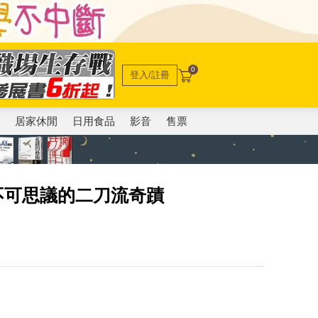
0
登入/註冊
電
居家休閒
日用食品
影音
售票
，不可思議的二刀流奇蹟