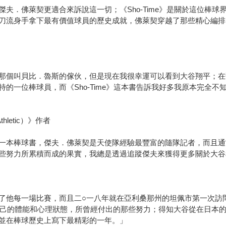
夫．佛萊契更適合來訴說這一切；《Sho-Time》是關於這位棒
刀流身手拿下最有價值球員的歷史成就，佛萊契穿越了那些精心編排
那個叫貝比．魯斯的傢伙，但是現在我很幸運可以看到大谷翔平；在
的一位棒球員，而《Sho-Time》這本書告訴我好多我原本完全
hletic）》作者
一本棒球書，傑夫．佛萊契是天使隊經驗最豐富的隨隊記者，而且通
些努力所累積而成的果實，我總是透過追蹤傑夫來獲得更多關於大谷
了他每一場比賽，而且二○一八年就在亞利桑那州的坦佩市第一次訪問
起自己的體能和心理狀態，所曾經付出的那些努力；得知大谷從在日本
並在棒球歷史上寫下最精彩的一年。」