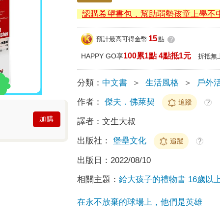
認購希望書包，幫助弱勢孩童上學不
15
預計最高可得金幣
點
?
100累1點 4點抵1元
HAPPY GO享
折抵無
分類：
中文書
＞
生活風格
＞
戶外活
作者：
傑夫．佛萊契
追蹤
?
加購
譯者：
文生大叔
出版社：
堡壘文化
追蹤
?
出版日：
2022/08/10
相關主題：
給大孩子的禮物書 16歲以
在永不放棄的球場上，他們是英雄