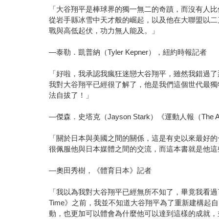
「大谷翔平是棒球界的獨一無二的奇蹟，而沒有人比傑
從岩手縣冰雪中天才般的崛起，以及他在大聯盟以二
戰與高低起伏，功力無人能及。」
—泰勒．凱普納（Tyler Kepner），紐約時報記者
「好啦，我承認我瘋狂迷戀大谷翔平，雖然我錯過了
我對大谷翔平已經很了解了，他是我們這個世代最獨特
法自拔了！」
—傑森．史塔克（Jayson Stark）《運動人報（The At
「關於日本與美國之間的關係，這是有史以來最好的
很佩服他與日本媒體之間的交流，而這本書就是他這
—奧田秀樹，《體育日本》記者
「我以為我對大谷翔平已經無所不知了，畢竟我看過
Time》之前，我並不知道大谷翔平為了重新建構
動，也更加可以體會為什麼他可以達到這樣的成就，