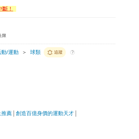
中斷！
上限
動/運動
＞
球類
追蹤
?
上推薦
創造百億身價的運動天才