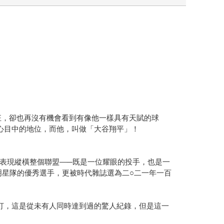
狂，卻也再沒有機會看到有像他一樣具有天賦的球
心目中的地位，而他，叫做「大谷翔平」！
表現縱橫整個聯盟—─既是一位耀眼的投手，也是一
明星隊的優秀選手，更被時代雜誌選為二○二一年一百
打，這是從未有人同時達到過的驚人紀錄，但是這一