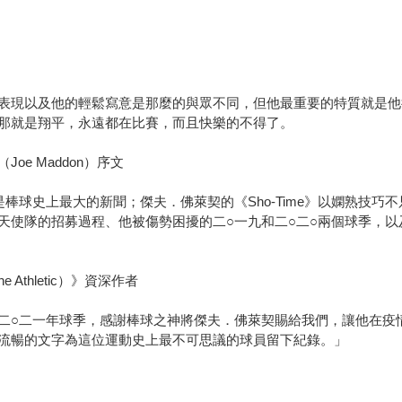
表現以及他的輕鬆寫意是那麼的與眾不同，但他最重要的特質就是他
那就是翔平，永遠都在比賽，而且快樂的不得了。
e Maddon）序文
棒球史上最大的新聞；傑夫．佛萊契的《Sho-Time》以嫻熟技巧
天使隊的招募過程、他被傷勢困擾的二○一九和二○二○兩個球季，
 Athletic）》資深作者
二○二一年球季，感謝棒球之神將傑夫．佛萊契賜給我們，讓他在疫
流暢的文字為這位運動史上最不可思議的球員留下紀錄。」