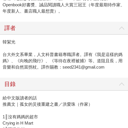
Openbook好書獎、誠品閱讀職人大賞三冠王（年度最期待作家、
年度新人、書店職人最想賣）。
譯者
韓絜光
台大外文系畢業，人文科普書籍專職譯者。譯有《我是這樣的媽
媽》、《向晚的飛行》、《等待在夜裡被捕》等。道阻且長，用
音樂和自然當拐杖。譯作賜教：seed2341@gmail.com
目錄
給中文版讀者的話
推薦文｜孤女的災後重建之書／洪愛珠（作家）
1║沒有媽媽的超市
Crying in H Mart