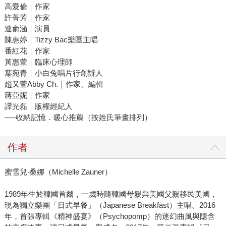
高愛倫｜作家
許菁芳｜作家
連俞涵｜演員
陳惠婷｜Tizzy Bac樂團主唱
番紅花｜作家
黃惠萱｜臨床心理師
葉宛青｜小白兔唱片行創辦人
趙又萱Abby Ch.｜作家、編輯
蔣亞妮｜作家
譚光磊｜版權經紀人
──收納記憶．暖心推薦（按姓氏筆畫排列）
作者
蜜雪兒‧桑娜（Michelle Zauner）
1989年生於韓國首爾，一歲時隨韓國母親與美國父親移民美國，
現為獨立樂團「日式早餐」（Japanese Breakfast）主唱。2016
年，首張專輯《精神盛宴》（Psychopomp）的迷幻曲風與隱含