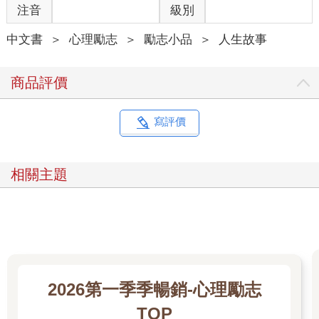
注音
級別
（Jack’s），點一盤六顆的剖半生蠔淋香檳葡萄酒醋，配「燒燙
燙」的法式洋蔥湯。她可能也是全世界唯一在麥當勞得來速點
中文書
＞
心理勵志
＞
勵志小品
＞
人生故事
餐，仍會認真向店員要求薯條必須要「燒燙燙」的人。在咖啡首
爾（Cafe Seoul）她則一定吃蔬菜增量的辣海鮮炒碼麵，而且每
次都習慣用她母語的句法，把店名倒唸成「首爾咖啡」。她冬天
商品評價
愛吃烤栗子，哪怕吃多了會讓她屁味嚇人。她也喜歡吃鹹花生配
淡啤酒。她幾乎每天固定喝兩杯夏多內白葡萄酒，但喝到第三杯
就會不舒服。她吃披薩一定要配辣泡椒。去墨西哥餐廳，她一定
寫評價
點切碎的墨西哥辣椒當配菜。她的醬汁要分開放，不能淋在菜
上。她討厭香菜、酪梨、甜椒，吃芹菜會過敏。她很少吃甜食，
頂多偶爾吃一小盒哈根達斯草莓冰淇淋，或是一袋橘子口味的雷
相關主題
根糖，耶誕節前後吃一兩顆時思松露巧克力，生日吃一塊藍莓起
司蛋糕，如此而已。她很少吃零食，也不太吃早餐。人家是甜牙
齒，她偏愛鹹食。
這些事我記得一清二楚，因為這也是我媽媽愛人的方式。她不會
說善意的謊言，也不會把讚美掛在嘴邊，但是她會默默觀察什麼
東西能讓你開心，然後悄悄記在心裡，把你照顧得無微不至，完
全不會察覺她究竟做了什麼。她會記住你的辣湯鍋喜歡湯多或湯
2026第一季季暢銷-心理勵志
少，你怕不怕辣、討不討厭吃番茄、能不能吃海鮮、胃口大不
大。她會記住你最先吃光哪一道小菜，等到下次你來家裡作客，
TOP