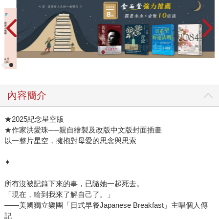
是她最後一次能自主來台北。翌日，媽媽在高雄被發現騎摩
托車路倒，從此失智臥床。 20年過去，終於寫下這個故事。
她不是完美的母親，我更不是乖巧聽話的女兒。她一生以我
為傲，卻也有很多很多失望，並且從不吝於表達遺憾，即使
失智了，見到女兒仍常碎碎念：「當初叫妳唸師大妳不肯，
老了就知死活。」這個女人啊，一輩子不懂得好好愛自己，
也沒學會表達愛。她的愛包裹在粗礪的語言笨拙的責備之
內容簡介
中。我過了好多年才學會如何忽視這些外在的、可能刺痛人
的「雜質」，只看她內在珍貴的心地。 希望你們喜歡這本
★2025紀念星空版
書。封面選擇了「紅白塑膠袋」版本，媽媽的活力、偶爾的
★作家洪愛珠──親自繪製及改版中文版封面插畫
莽撞，每天騎著摩托車風風火火去買菜買小吃，這個封面充
以一整片星空，擁抱對母愛的思念與思索
分傳達出來。 謝謝插畫家吳怡欣，她是很棒的藝術工作者以
及母親，這是我們共同完成的作品。謝謝作家盧郁佳、王盛
✦
弘、藝評家謝佩霓，插畫家薛慧瑩、王春子的推薦。也謝謝
金石堂書店選為「一月選書」。 這是我們母女的故事，但或
所有沒被記錄下來的事，已隨她一起死去。
「現在，輪到我來了解自己了。」
許也不只是。 12/23出版。阿母的農曆生日也是12/23，小小
——美國獨立樂團「日式早餐Japanese Breakfast」主唱個人傳
的數字巧合。沒有把握如果她仍在世會不會喜歡這本書，很
記