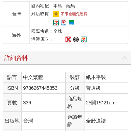
的訃聞，好讓自己刻意去感受那些我始終不覺得應當感受的心
國內宅配：本島、離島
情。
我爸爸對「日期」這種東西倒是特別執著。每當接近生日、忌
到店取貨：
台灣
不限金額免運費
日、節日、週年紀念日，他心中的某種生理時鐘就會嗡嗡作響，
沒有一次不靈。每逢媽媽忌日將至的前一週，他就會不由自主地
國際快遞：全球
變得無精打采，隨後就會連發臉書訊息給我將我淹沒，控訴這一
海外
切有多不公平，說我永遠不會曉得失去最要好的朋友是什麼感
港澳店取：
覺。但忌日過後，他又會回普吉島，騎著他的摩托車四處快活晃
蕩──媽媽去世一年後，他就退休搬到了普吉島，用陽光和煦的海
詳細資料
灘、沿街擺賣的海鮮，以及連「problem」這個英語單字都拼不出
來的年輕女孩，填補他內心的空虛。
語言
中文繁體
裝訂
紙本平裝
＊
ISBN
9786267445853
分級
普通級
只有媽媽愛吃的東西，我好像永遠忘不了。她是很多方面都堅持
「老樣子」的人。一天的採買結束後，她一定會去陽台咖啡
商品規
頁數
336
25開15*21cm
（Terrace Cafe）和我合點一份烤牛肉起司黑麥三明治附厚切薯
格
條；飲料一定是無糖冰紅茶加半包代糖，同時堅稱除此之外，她
不會把代糖用在其他地方。如果是到橄欖園餐廳（Olive
適讀年
出版地
台灣
全齡適讀
Garden）喝義大利雜菜湯，她一定會要求湯多一些，而且一定要
齡
「燒燙燙」。如果是特殊節日，就到波特蘭市區的傑克小館