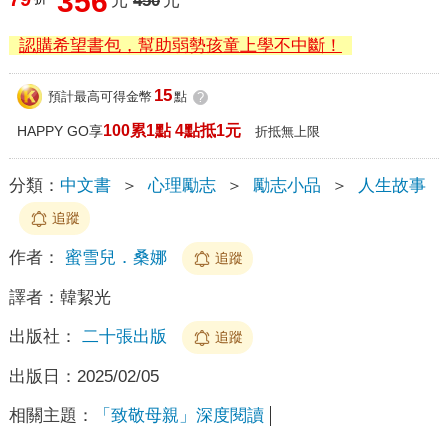
356
元
450
元
認購希望書包，幫助弱勢孩童上學不中斷！
15
預計最高可得金幣
點
?
100累1點 4點抵1元
HAPPY GO享
折抵無上限
分類：
中文書
＞
心理勵志
＞
勵志小品
＞
人生故事
追蹤
作者：
蜜雪兒．桑娜
追蹤
譯者：
韓絜光
出版社：
二十張出版
追蹤
出版日：
2025/02/05
相關主題：
「致敬母親」深度閱讀