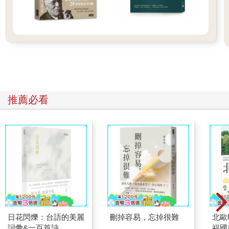
東逢喀斯喀特山脈，西鄰俄勒岡海岸山脈，河水在群山之間左右
穿鑿，開闢出豐饒的河谷──一切皆始於千萬年前的冰河時期，發
源自密蘇拉湖的一連串洪水，經由這裡的河谷奔向華盛頓州東
部，沿途帶來肥沃的沖積土壤和火山岩，層層堆疊出現今的沖積
平原，很適合栽種各式各樣的農作物。
尤金城本身環抱河流兩岸，草木蓊鬱，範圍向上延展到俄勒岡州
中部崎嶇的丘陵和針葉森林。一年四季，這裡的天氣大多溫和、
灰濛，經常飄著毛毛細雨；但也因此，尤金就算進入夏天也綠意
推薦必看
盎然，罕有毒辣的陽光。這裡的雨總是下個不停，但我認識的俄
勒岡州人沒有一個會帶雨傘出門。
尤金的居民深以當地的物產為傲，早在天然、有機產品蔚為風潮
之前，就熱愛使用在地當令的有機食材入菜。淡水水域經常可見
垂釣客忙碌的身影，春天釣大鱗鮭魚、夏天釣虹鱒，河口則終年
盛產鮮美的首長黃道蟹。地方農人每逢週六都會到市中心趕集，
販售自家栽種的有機蔬果、蜂蜜，以及從森林採得的蕈菇和野
莓。從各方面看來，這裡的居民像是會抗議連鎖超市、捍衛地方
合作社的一群嬉皮，大家腳踩勃肯涼鞋，在露天市集販賣手工編
織的髮帶，也會自己做堅果奶油醬。他們常把男孩取名為赫伯或
瑞佛（Herb and River，即草藥和河流的意思），女生就叫芙蘿絲
日花閃爍：台語的美麗
刪掉容易，忘掉很難
北歐
特和奧蘿拉（Forest and Aurora，意即森林和極光）。
詞彙&一百首詩
福國