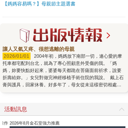
【媽媽容易嗎？】母親節主題選書
讓人又氣又疼、很想逃離的母親
2026/01/01
2004年初，媽媽放下南部一切，連心愛的摩
托車都宅配到台北，就為了專心照顧意外受傷的我。「媽
媽，妳要快點好起來，婆婆每天都跪在菩薩面前祈求，說要
折壽給妳。」女兒對做完神經移植手術住院的我說。 戴上石
膏與護具，回家休養。好多年了，母女從未這樣密切相處。
那三個月，我們每天東說一點西說一點，她收起暴躁脾氣和
嘮叨，替我買菜煮飯洗澡，每天最大的快樂是踅到巷口的臭
豆腐攤，吃一盤她口中：「全世界最好吃的臭豆腐。」 石膏
活動訊息
拆了，展開漫長的復健旅程。媽媽歸心似箭想回南部喘口
氣。送她上國光客運，目送車子遠去，一回頭我哭了，真心
作
2026年8月金石堂強力推薦
感謝她的付出，還有更多不捨。那一刻，我們都沒想到這會