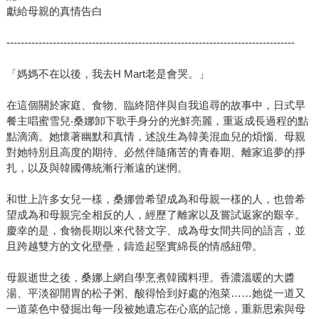
可能駡咧咧：「夭壽哦，這樣寫我，我那有這款『歹性
獻給母親的真情告白
地』。」
---------------------------------------------------------------------------------
「媽媽不在以後，我去H Mart老是會哭。」
在這個關於家庭、食物、臨終陪伴與自我追尋的故事中，日式早
餐主唱蜜雪兒‧桑娜卸下歌手身分的光鮮亮麗，重返成長過程的點
點滴滴。她懷著幽默和真情，述說生為韓美混血兒的煩惱、母親
對她特別且高度的期待、必然伴隨痛苦的青春期、離家追夢的掙
扎，以及與韓國傳統漸行漸遠的迷惘。
和世上許多女兒一樣，桑娜曾希望成為和母親一樣的人，也曾希
望成為和母親完全相反的人，經歷了離家以及嘗試返家的艱辛。
慶幸的是，食物長期以來代替文字、成為母女間共同的語言，並
且跨越雙方的文化壁壘，鑄造起堅實綿長的情感紐帶。
母親逝世之後，桑娜上網自學烹煮韓國料理。香濃溫暖的大醬
湯、平淡卻開胃的松子粥、酸得恰到好處的泡菜……她從一道又
一道菜色中發掘出每一段被她遺忘在心底的記憶，重新思索與母