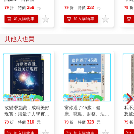
我十歲那一年，我們搬到郊外林間的獨棟房屋，距離市區約十一
356
332
79
折
特價
元
79
折
特價
元
79
折
公里，比耶誕樹農場和史賓塞比尤特公園的登山步道還要外圍。
房子周圍的土地面積將近有兩公頃，被數千株美國黃松木環繞，
加入購物車
加入購物車
成群的野火雞四處漫步，啄食草地裡的小昆蟲。在這裡，我爸要
是願意，裸體開割草機除草都不要緊，因為方圓幾公里內沒有半
個鄰居。屋後有一片空地，媽媽在那裡種杜鵑花，草坪也經常修
其他人也買
剪得整整齊齊。再往後走，地勢逐漸變成緩斜坡，紅黏土地上遍
生硬草。接著，會看到附近有一座人工池塘，池水泥濘，且池中
滿是軟泥，有很多蠑螈和青蛙可以讓我追著玩，捉到了就再放
走。這裡的黑莓樹叢肆意生長，每到初夏的計畫性焚林季節，我
爸就會拿一把園藝大剪刀來收拾蔓生的樹叢，在樹林間清出新的
環型路徑，讓他可以騎越野摩托車在山裡繞繞。每個月，他會點
燃一次收集枝葉堆成的篝火，交給我從瓶中擠出打火機油到火堆
基座上，然後我們會一邊讚嘆他的手藝，一邊看著近兩公尺高的
篝火冉冉升起。
我很愛我們的新家，但久了也開始埋怨這個地方。四周沒有鄰居
改變潛意識，成就美好
當你過了45歲：健
我不
家的孩子能和我一起玩，腳踏車到得了的距離內，既沒有便利商
現實：用量子力學實現
康、職涯、財務、法
想被
店也沒有公園。我孤伶伶地困在這裡，身為家裡的獨生女，沒有
願望的11個法則
律，必須按齡知道的
層心
316
323
人能說話或作伴，除了我媽媽。
79
折
特價
元
79
折
特價
元
79
折
還回
只有母女兩人獨留在森林裡的狀況下，媽媽的時間和注意力全都
己
加入購物車
加入購物車