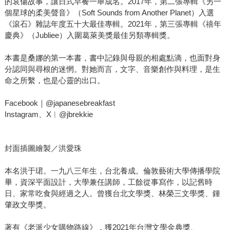
的哀傷故事，讓日式早餐一舉成名。2017年，第二張專輯《另一
個星球的柔美聲音》（Soft Sounds from Another Planet）入選
《滾石》雜誌年度五十大最佳專輯。2021年，第三張專輯《禧年
慶典》（Jubliee）入圍葛萊美獎最佳另類專輯獎。
本書是桑娜的第一本書，書中記錄與母親的相處點滴，也面對身
分認同與尋根的迷惘。對她而言，文字、音樂創作與料理，是生
命之所繫，也是心靈的出口。
Facebook｜@japanesebreakfast
Instagram、X︱@jbrekkie
封面插圖繪製／洪愛珠
本名洪于珺。一九八三年生，台北養成。倫敦藝術大學傳播學院
畢，資深平面設計，大學兼任講師，工餘從事寫作，以記舊時
日、家常吃食與經過之人。曾獲台北文學獎、林榮三文學獎、鍾
肇政文學獎。
著有《老派少女購物路線》，獲2021年台灣文學金典獎、