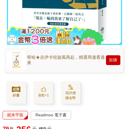
呀哈★吉伊卡哇旋風再起，精選周邊看過
加購
來
寫評價
好書
喜歡+1
賺金幣
紙本平裝
Readmoo 電子書
79
折