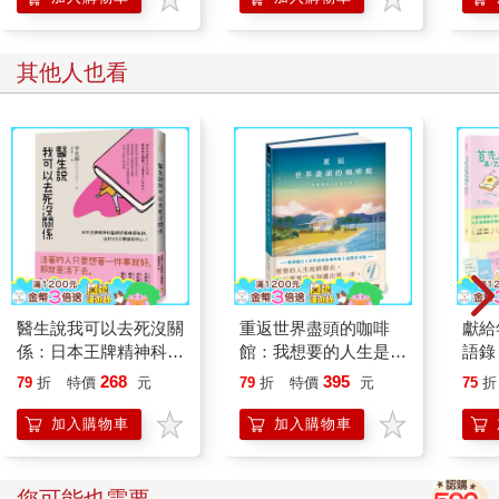
投注在我身上。我後來才懂得，母親對子女的這種奉獻，對孩子
而言既堪稱是幸福的待遇，卻也令人窒息。我媽媽是全心持家的
家庭主婦。自從我出生以後，操持家務就是她全部的生活，但她
其他人也看
雖然警戒心強、很保護孩子，對孩子卻稱不上寵溺。她不是那種
我以前很羨慕周圍好多朋友都有的「媽咪型」媽媽。媽咪型媽
媽，是不論孩子說什麼，就算她根本不在乎，還是會表現得很感
興趣。只要你抱怨哪裡有小病小痛，她會飛也似地立刻帶你去看
醫生。誰如果取笑你，她會安慰你並說：「他們只是嫉妒你。」
你其實不漂亮，她還是會說：「你在我心目中永遠漂亮。」逢年
過節，就算你只是送她不中用的小破爛，她也會高喊：「哇，我
好喜歡！」
但我每一次受傷，媽媽只會放聲尖叫。可不是替我尖叫，是對著
我尖叫。我真的不懂。我朋友受傷了，他們的媽媽會趕緊把孩子
抱起來、安慰他們一切都會沒事，或者直接奔向醫院。白人不管
醫生說我可以去死沒關
重返世界盡頭的咖啡
獻給
出了什麼事都會去看醫生。但換作我受傷了，我媽媽只會火冒三
係：日本王牌精神科醫
館：我想要的人生是什
語錄
丈，就像我蓄意破壞了她的財產一樣。
師終極療癒秘訣，治好
麼？（暢銷200萬本，
要快
268
395
79
折
特價
元
79
折
特價
元
75
折
有一次，我在前院爬樹，踩著樹幹上的凹痕支撐身體往上爬，沒
1000顆破碎的心！
點燃勇氣的荒島之書）
+無
想到腳底一個踩空，整個人往下滑了六十公分。我慌張地想要重
至於
加入購物車
加入購物車
新踩穩，裸著的肚皮在粗糙的樹幹上摩擦，但最後還是從一百八
十公分高的地方，以腳踝著地、摔在地上。我放聲大哭，腳踝扭
傷了，上衣刮破了，肚皮也擦傷了，兩側傷口都在滲血。但我沒