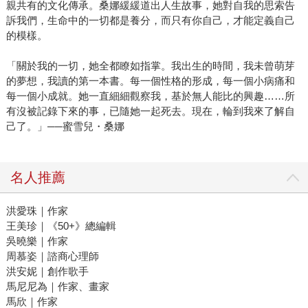
親共有的文化傳承。桑娜緩緩道出人生故事，她對自我的思索告
訴我們，生命中的一切都是養分，而只有你自己，才能定義自己
的模樣。
「關於我的一切，她全都瞭如指掌。我出生的時間，我未曾萌芽
的夢想，我讀的第一本書。每一個性格的形成，每一個小病痛和
每一個小成就。她一直細細觀察我，基於無人能比的興趣……所
有沒被記錄下來的事，已隨她一起死去。現在，輪到我來了解自
己了。」──蜜雪兒・桑娜
名人推薦
洪愛珠｜作家
王美珍｜《50+》總編輯
吳曉樂｜作家
周慕姿｜諮商心理師
洪安妮｜創作歌手
馬尼尼為｜作家、畫家
馬欣｜作家