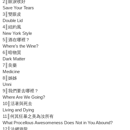
2║眼淚收好
Save Your Tears
3║雙眼皮
Double Lid
4║紐約風
New York Style
5║酒在哪裡？
Where’s the Wine?
6║暗物質
Dark Matter
7║良藥
Medicine
8║姊姊
Unni
9║我們要去哪裡？
Where Are We Going?
10║活著與死去
Living and Dying
11║何其狂暴之美為汝所有
What Procellous Awesomeness Does Not in You Abound?
12║法網遊龍