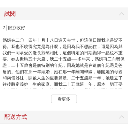
試閱
2║眼淚收好
媽媽在二〇一四年十月十八日這天去世，但這個日期我老是記不
得。我也不曉得究竟是為什麼，是因為我不想記住，還是因為與
我們一同承受的漫長煎熬相比，這個特定的日期顯得一點也不重
要。她去世時五十六歲，我二十五歲──多年來，媽媽再三向我保
證，二十五歲會是個特別的年紀，因為她就是在這個年紀遇見爸
爸的。他們在那一年結婚，她在那一年離開韓國，離開她的母親
和兩個姊妹，開啟人生的重要篇章。二十五歲那一年，她建立了
往後將定義她一生的家庭。而我二十五歲這一年，原本一切正要
步上正軌，卻在同一年，她的生命結束了，我的人生跟著四分五
裂。
看更多
記不住媽媽過世的日期有時候讓我很愧疚。每年秋天，我都得重
新翻找一遍相簿，找出之前拍下的墓碑照片，確認墓碑上刻的日
期，儘管從照片上看來，那數字被我五年來掃墓留下的繽紛花束
配送方式
給遮住了大半。或者，我會改為上網搜尋那篇我一度忘記要寫了