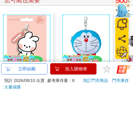
您可能也需要
被媽媽摟進懷裡，趕去找醫生求助。她反而像一隻虎視眈眈的烏
鴉，飛到上空、低頭瞪我。
「媽咪說過多少次了，叫你不要爬那棵樹？！」
「媽媽，我好像扭到腳踝了！」我哭喊著。「我好像應該去看醫
生！」
她像是盤旋在我軟趴趴的身體上方，無情地罵個不停，任由我在
枯葉堆裡痛苦扭動。我敢發誓，她八成還順便踹了我幾腳。
「媽媽，我在流血！不要再罵我了！」
「你的傷口要永遠留疤了！唉，到底怎麼會搞成這樣？」
「對不起，可以了嗎？對不起！」
minini SuperCard名牌
哆啦A夢大臉娃娃
迷你
立即結帳
加入購物車
我反覆道歉，一邊激動地啜泣。我斷斷續續地抽噎，滾落的淚珠
造型悠遊卡-conini【受
Supercard拉繩造型悠
列 台
又大又圓。然後，我用手肘撐起身體，手指扒著地上的枯葉和冰
預計 2026/08/10 出貨
參考庫存量：8
預訂門市商品
門市庫存
託代銷】
遊卡【受託代銷】
179
499
特價
元
特價
元
9
折
冷的泥土，笨拙地拖著瘸腿，匍匐爬向家裡。
大量採購
「哎唷，夠了！鬧夠了沒！」
加入購物車
加入購物車
她的愛比所謂嚴厲的愛更加嚴苛，如鋼鐵般剛強，簡直幾近於殘
酷。那是一種強韌的愛，絲毫不肯向軟弱低頭。那種愛，是比你
早十步看出怎麼做對你最好的愛，毫不在乎你在過程中會不會苦
您可能會喜歡
不堪言。每一次我受傷，她也切身感受到痛，彷彿那是她自己所
受的苦。要說她有錯，她只錯在關心得太多。我是到現在回想起
往事才明白這件事的。這世界上不會有人像媽媽一樣愛我，而她