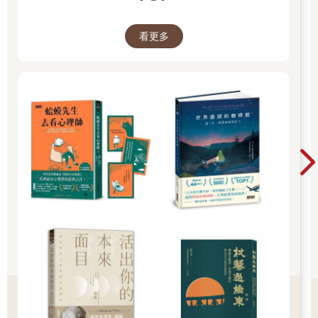
那盤小菜她就會準備兩倍的量，並且連同其他你喜愛的的料理，
那些說明了你之所以是你的料理，一同上桌。
看更多
＊
一九八三年，我爸爸應《費城詢問報》（The Philadelphia
Inquirer）刊登的徵才廣告飛到了南韓。廣告裡只寫著「海外機
會」，後來他才知道，所謂的機會原來是參與一項在首爾銷售中
古車給美軍的培訓計畫。公司替他在龍山區的地標奈亞飯店
（Naija Hotel）訂了房間，我媽媽正好是飯店櫃檯人員。所以這
麼說起來，她應該是爸爸遇見的第一個韓國女子。
他們交往了三個月，培訓計畫結束時，爸爸開口向媽媽求婚。婚
後，兩個人辛苦打拼，在八〇年代中期跑遍了三個國家，先後住
在日本的三澤市、德國的海德堡，之後又回到首爾，在這裡生下
了我。一年後，我爸爸的哥哥朗恩在他自己經營的貨車承運公司
替爸爸找了一份工作。這個職位工作穩定，讓我們不必每隔兩年
又得舉家搬到另一大洲，於是就在我才一歲大的時候，我們移民
來到了美國。
我們搬到了俄勒岡州的小城尤金，美國西北太平洋岸的一座大學
城。市區座落在威拉米特河的源頭附近，河流蜿蜒近兩百五十公
里，從市郊外的卡拉波亞山脈一路向北流至哥倫比亞的出海口。