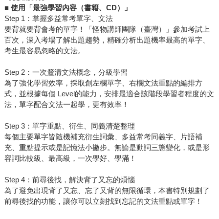
■
使用「最強學習內容（書籍、CD）」
Step 1：掌握多益常考單字、文法
要背就要背會考的單字！「怪物講師團隊（臺灣）」參加考試上
百次，深入考場了解出題趨勢，精確分析出題機率最高的單字、
考生最容易忽略的文法。
Step 2：一次釐清文法概念，分級學習
為了強化學習效率，採取創左欄單字、右欄文法重點的編排方
式，並根據每個 Level的能力，安排最適合該階段學習者程度的文
法，單字配合文法一起學，更有效率！
Step 3：單字重點、衍生、同義清楚整理
每個主要單字皆隨機補充衍生詞彙、多益常考同義字、片語補
充、重點提示或是記憶法小撇步。無論是動詞三態變化，或是形
容詞比較級、最高級，一次學好、學滿！
Step 4：前尋後找，解決背了又忘的煩惱
為了避免出現背了又忘、忘了又背的無限循環，本書特別規劃了
前尋後找的功能，讓你可以立刻找到忘記的文法重點或單字！