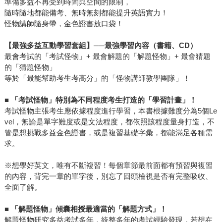
準備多益不再受到時間與空間的限制，
隨時隨地都能備考、無時無刻都能提升英語實力！
怪物講師隨身帶，金色證書放口袋！
【最強多益互動學習套組】──最強學習內容（書籍、CD）
最會考試的「考試怪物」+ 最會解題的「解題怪物」+ 最會猜題
的「猜題怪物」
等於「最能幫助考生考高分」的「怪物講師教學團隊」！
■
「考試怪物」特別為不同程度考生打造的「學習計畫」！
考試怪物主張考生應依據程度進行學習，本書根據難度分為5個Le
vel，無論是單字難度或是文法程度，都依照該程度量身打造，不
管是想挑戰多益金色證書，或是複習基礎字彙，都能滿足各種需
求。
※想學好英文，唯有不斷複習！每個章節最前面都有預習與複習
的內容，背完一章的單字後，別忘了回頭檢視是否有完整吸收、
全面了解。
■
「解題怪物」傾囊相授最適當的「解題方式」！
解題怪物研究多益考試多年，統整多年的考試經驗發現，若想在