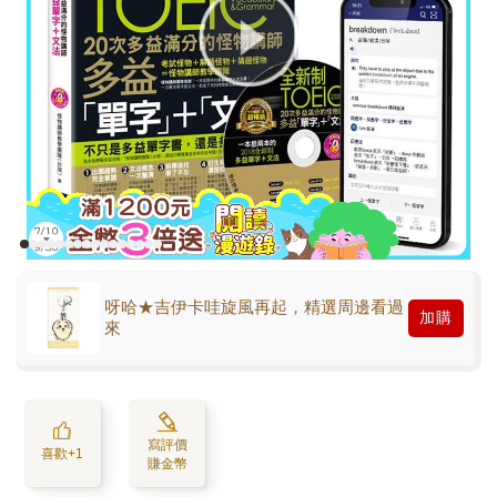
呀哈★吉伊卡哇旋風再起，精選周邊看過
加購
來
寫評價
喜歡+1
賺金幣