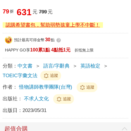
631
79
折
元
799
元
認購希望書包，幫助弱勢孩童上學不中斷！
30
預計最高可得金幣
點
?
100累1點 4點抵1元
HAPPY GO享
折抵無上限
分類：
中文書
＞
語言/字辭典
＞
英語檢定
＞
TOEIC字彙文法
追蹤
作者：
怪物講師教學團隊(台灣)
追蹤
出版社：
不求人文化
追蹤
出版日：
2023/05/31
超值合購