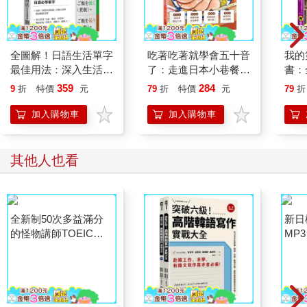
全圖解！日語生活單字
吃著吃著就學會五十音
我的
最佳用法：深入生活細
了：走進日本小巷餐飲
書：
節，表達「人事物‧動
店，輕鬆點菜，自信開
樣學
359
284
9
折
特價
元
79
折
特價
元
79
折
作」的必學單字（附東
口。
聽力
京音朗讀QR碼線上音
寫練
加入購物車
加入購物車
檔）
「Yo
VR
其他人也看