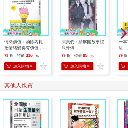
情緒價值：消除內耗，
演員們：請解開故事謎
一本
把情緒變得有價值，跟
底外傳
症：
誰都能自在相處
開大
316
95
79
折
特價
元
79
折
特價
元
79
折
人也
的3
加入購物車
加入購物車
其他人也買