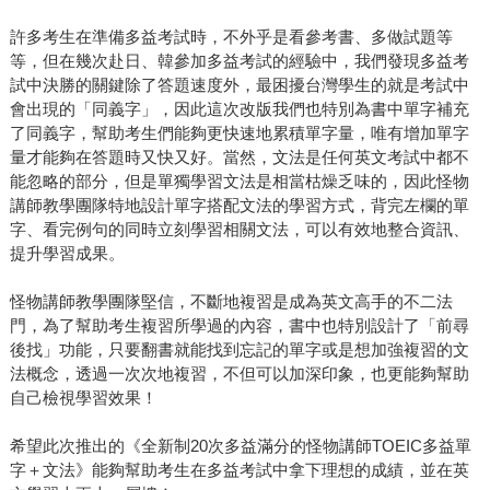
許多考生在準備多益考試時，不外乎是看參考書、多做試題等
等，但在幾次赴日、韓參加多益考試的經驗中，我們發現多益考
試中決勝的關鍵除了答題速度外，最困擾台灣學生的就是考試中
會出現的「同義字」，因此這次改版我們也特別為書中單字補充
了同義字，幫助考生們能夠更快速地累積單字量，唯有增加單字
量才能夠在答題時又快又好。當然，文法是任何英文考試中都不
能忽略的部分，但是單獨學習文法是相當枯燥乏味的，因此怪物
講師教學團隊特地設計單字搭配文法的學習方式，背完左欄的單
字、看完例句的同時立刻學習相關文法，可以有效地整合資訊、
提升學習成果。
怪物講師教學團隊堅信，不斷地複習是成為英文高手的不二法
門，為了幫助考生複習所學過的內容，書中也特別設計了「前尋
後找」功能，只要翻書就能找到忘記的單字或是想加強複習的文
法概念，透過一次次地複習，不但可以加深印象，也更能夠幫助
自己檢視學習效果！
希望此次推出的《全新制20次多益滿分的怪物講師TOEIC多益單
字＋文法》能夠幫助考生在多益考試中拿下理想的成績，並在英