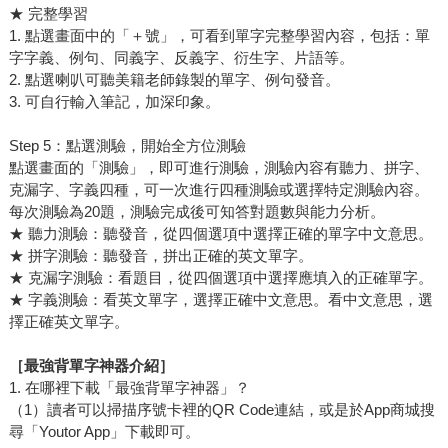
★ 完整學習
1. 點選畫面中的「＋號」，可看到單字完整學習內容，包括：單
字字義、例句、同義字、反義字、衍生字、片語等。
2. 點選喇叭可聽美籍老師錄製的單字、例句發音。
3. 可自行輸入筆記，加深印象。
Step 5：點選測驗，開始全方位測驗
點選畫面的「測驗」，即可進行測驗，測驗內容有聽力、拼字、
克漏字、字義四種，可一次進行四種測驗或選擇特定測驗內容。
每次測驗為20題，測驗完成後可知答對題數與能力分析。
★ 聽力測驗：聽發音，從四個選項中選擇正確的單字中文意思。
★ 拼字測驗：聽發音，拼出正確的英文單字。
★ 克漏字測驗：看題目，從四個選項中選擇應填入的正確單字。
★ 字義測驗：看英文單字，選擇正確中文意思。看中文意思，選
擇正確英文單字。
［最強背單字神器介紹］
1. 在哪裡下載「最強背單字神器」？
（1）讀者可以掃描序號卡裡的QR Code連結，或是於App商城搜
尋「Youtor App」下載即可。