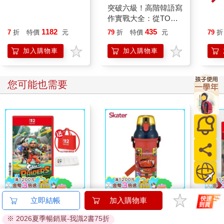
全新制50次多益滿分
突破六級！高階韓語寫
新日
的怪物講師TOEIC聽
作實戰大全：從TOPIK
MP
力/閱讀攻略＋3回多益
到就業，韓檢、升學、
1182
435
7
折
特價
元
79
折
特價
元
79
折
線上模擬試題【最強多
職場文書，最完整的韓
益互動學習套組1】
語寫作攻略！（2書＋
加入購物車
加入購物車
【網路獨家套組】
防水書套）
您可能也需要
任天堂 NS2 Switch 2
Skater直飲冷水壺
任天堂
立即結帳
加入購物車
斯普拉遁 塗擊隊 漆彈
(480ml)閃電麥坤
Joy
※ 2026夏季暢銷展-我識2書75折
支援中文（+卡匣盒）
Hometown
器 
1650
420
特價
元
53
折
特價
元
特價