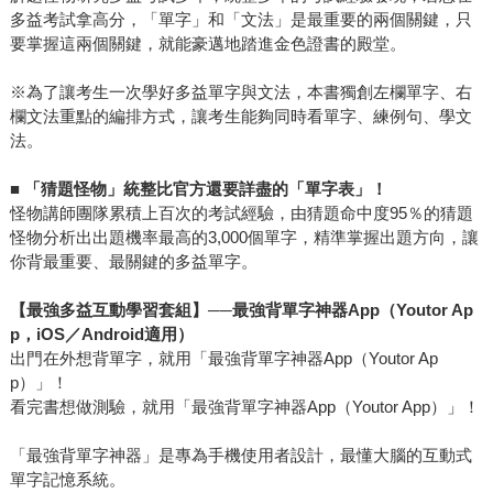
多益考試拿高分，「單字」和「文法」是最重要的兩個關鍵，只
要掌握這兩個關鍵，就能豪邁地踏進金色證書的殿堂。
※為了讓考生一次學好多益單字與文法，本書獨創左欄單字、右
欄文法重點的編排方式，讓考生能夠同時看單字、練例句、學文
法。
■
「猜題怪物」統整比官方還要詳盡的「單字表」！
怪物講師團隊累積上百次的考試經驗，由猜題命中度95％的猜題
怪物分析出出題機率最高的3,000個單字，精準掌握出題方向，讓
你背最重要、最關鍵的多益單字。
【最強多益互動學習套組】──最強背單字神器App（Youtor Ap
p，iOS／Android適用）
出門在外想背單字，就用「最強背單字神器App（Youtor Ap
p）」！
看完書想做測驗，就用「最強背單字神器App（Youtor App）」！
「最強背單字神器」是專為手機使用者設計，最懂大腦的互動式
單字記憶系統。