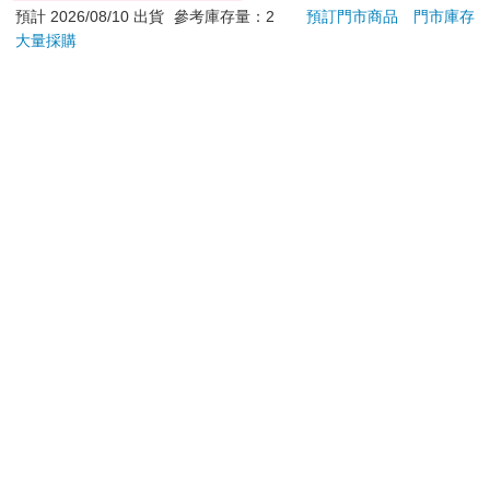
1690
版）
預計 2026/08/10 出貨
參考庫存量：2
預訂門市商品
門市庫存
大量採購
加入購物車
加入購物車
您可能會喜歡
跟殭屍伊央一起共享春
2026第12屆希望書包
超幸
宵一刻 冥婚的新娘番
組／文具組
焙材
外篇
愛配
200
500
特價
元
51
折
特價
元
79
折
預購限定
加入購物車