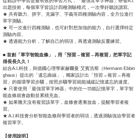
從錯誤中學習是最有效的學習方式，「最強背單字神器」研發A.I.
出題技術，每個單字皆設計四種測驗模式，一次學好聽說讀寫。
★ 共有聽力、拼字、克漏字、字義等四種測驗內容，全方位進行
單字測驗。
★ 可一次進行四種測驗，也可針對想加強的能力，自行選擇特定
測驗內容。
★ 透過能力分析，了解自己的弱項，再透過測驗反覆練習。
■
首創「單字智能血條」，用「預習→複習→再複習」把單字記
得長長久久！
結合A.I.科技，與德國心理學家赫爾曼˙艾賓浩斯（Hermann Ebbin
ghaus）提出的「遺忘曲線」，獨家設計出「預習→複習→再複
習」的循環學習步驟，按照步驟學習就能減緩記憶遺忘的速度。
★ 只要使用「最強背單字神器」中的任一功能記憶單字，單字智
能血條就會啟動並累積充血。
★ 如果幾天沒有複習該單字，血條會逐漸放血，提醒學習者複
習。
★ A.I.科技會分析智能血條與學習者的弱項，透過測驗強迫學習者
複習單字。
【使用說明】