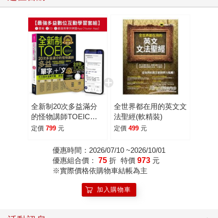
全新制20次多益滿分
全世界都在用的英文文
的怪物講師TOEIC多
法聖經(軟精裝)
益單字＋文法【最強多
定價
799
元
定價
499
元
益互動學習套組】
(Youtor App，
優惠時間：2026/07/10 ~2026/10/01
Ios/Android適用)【網
優惠組合價：
75
折
特價
973
元
路獨家套組】
※實際價格依購物車結帳為主
加入購物車