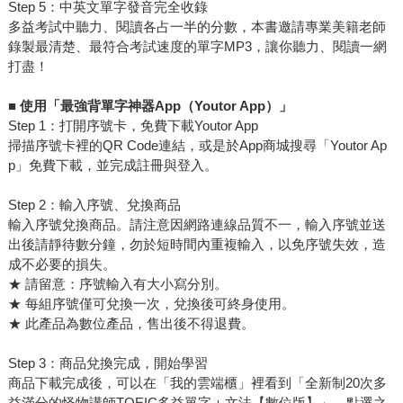
Step 5：中英文單字發音完全收錄
多益考試中聽力、閱讀各占一半的分數，本書邀請專業美籍老師
錄製最清楚、最符合考試速度的單字MP3，讓你聽力、閱讀一網
打盡！
■
使用「最強背單字神器App（Youtor App）」
Step 1：打開序號卡，免費下載Youtor App
掃描序號卡裡的QR Code連結，或是於App商城搜尋「Youtor Ap
p」免費下載，並完成註冊與登入。
Step 2：輸入序號、兌換商品
輸入序號兌換商品。請注意因網路連線品質不一，輸入序號並送
出後請靜待數分鐘，勿於短時間內重複輸入，以免序號失效，造
成不必要的損失。
★ 請留意：序號輸入有大小寫分別。
★ 每組序號僅可兌換一次，兌換後可終身使用。
★ 此產品為數位產品，售出後不得退費。
Step 3：商品兌換完成，開始學習
商品下載完成後，可以在「我的雲端櫃」裡看到「全新制20次多
益滿分的怪物講師TOEIC多益單字＋文法【數位版】」，點選之