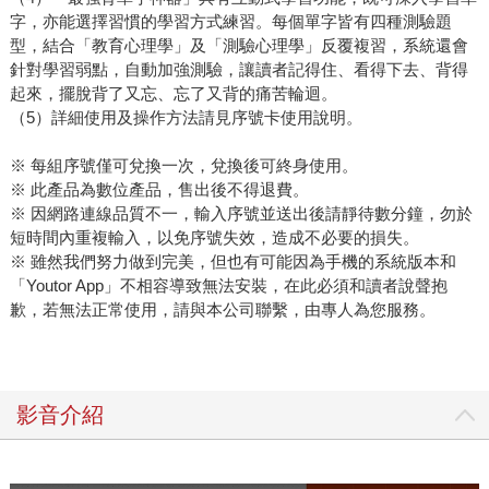
字，亦能選擇習慣的學習方式練習。每個單字皆有四種測驗題
型，結合「教育心理學」及「測驗心理學」反覆複習，系統還會
針對學習弱點，自動加強測驗，讓讀者記得住、看得下去、背得
起來，擺脫背了又忘、忘了又背的痛苦輪迴。
（5）詳細使用及操作方法請見序號卡使用說明。
※ 每組序號僅可兌換一次，兌換後可終身使用。
※ 此產品為數位產品，售出後不得退費。
※ 因網路連線品質不一，輸入序號並送出後請靜待數分鐘，勿於
短時間內重複輸入，以免序號失效，造成不必要的損失。
※ 雖然我們努力做到完美，但也有可能因為手機的系統版本和
「Youtor App」不相容導致無法安裝，在此必須和讀者說聲抱
歉，若無法正常使用，請與本公司聯繫，由專人為您服務。
影音介紹