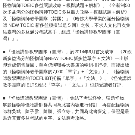
怪物講師TOEIC多益閱讀攻略＋模擬試題＋解析》、《全新制50
次多益滿分的怪物講師TOEIC多益聽力攻略＋模擬試題＋解析》
及「怪物講師教學團隊（韓國）」《哈佛大學畢業的滿分怪物講
師 NEW TOEIC 新多益模擬試題 5 回》之後，不求人文化再次集
結臺灣的多益滿分考試高手，組成「怪物講師教學團隊（臺
灣）」。
■ 「怪物講師教學團隊（臺灣）」於2014年6月首次成軍，《20次
新多益滿分的怪物講師NEW TOEIC新多益單字 + 文法》一出版
即造成銷售旋風，至今仍蟬聯各大書店的暢銷排行榜。而後出版
的《怪物講師教學團隊的7,000「單字」+「文法」》、《怪物講
師教學團隊的TOEFL iBT托福「單字」+「文法」》、《怪物講師
教學團隊的IELTS雅思「單字」+「文法」》也頗受讀者好評。
■ 「怪物講師教學團隊（臺灣）」集結了考試怪物、猜題怪物、
解題怪物等怪物講師群共同為此書內容進行修訂，再搭配怪物講
師群吳斌、陳子雲、陳勝、張立等，共同為此書審定，保證是最
貼近真實多益考試的單字、文法應考攻略。