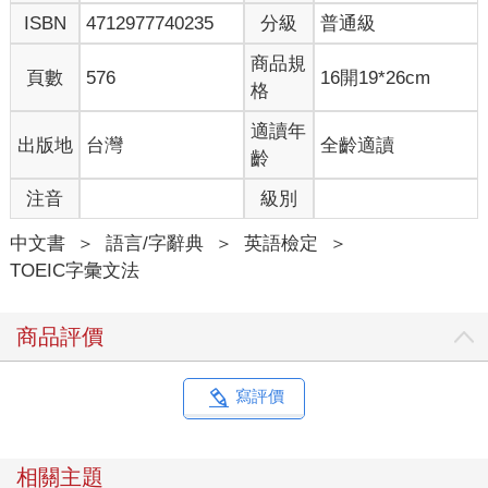
ISBN
4712977740235
分級
普通級
商品規
頁數
576
16開19*26cm
格
適讀年
出版地
台灣
全齡適讀
齡
注音
級別
中文書
＞
語言/字辭典
＞
英語檢定
＞
TOEIC字彙文法
商品評價
寫評價
相關主題