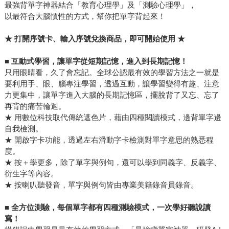
最強背單字神器結合「教育心理學」及「測驗心理學」，
以最符合大腦慣性的方式，幫你把單字背起來！
★
打開序號卡、輸入序號兌換商品，即可開始使用 ★
■
互動式學習，讓單字從短期記憶，進入到長期記憶！
只用眼睛看，久了會忘記。全球公認最有效的學習方法之一就是
要利用手、眼、腦專注學習，透過互動，讓學習變得有趣、注意
力更集中，讓單字進入大腦的長期記憶區，擺脫背了又忘、忘了
再背的痛苦輪迴。
★ 用數位科技取代傳統遮色片，藉由四種閱讀模式，邊背單字邊
自我檢測。
★ 開啟字卡功能，透過左右滑動字卡檢測對單字意思的熟悉程
度。
★ 按＋學更多，除了單字與例句，還可以學到同義字、反義字、
衍生字等內容。
★ 按喇叭聽發音，單字與例句皆由專業美籍錄音員錄音。
■
全方位測驗，每個單字都有四種測驗模式，一次學好聽說讀
寫！