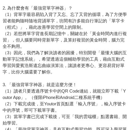
2. 為什麼會有「最強背單字神器」？
（1）背單字最容易陷入背了又忘、忘了又背的循環，為了方便學
習者能夠隨時隨地背誦單字，坊間有許多能自行筆記的「單字卡
（程式）」，藉此改善學習空間上的限制。
（2）若想將單字背進長期記憶中，關鍵在於「黃金時間內進行複
習」，但人腦要同時背新單字，及算好複習的黃金時間，腦力完
全不夠用。
（3）因此，我們為了解決讀者的困擾，特別開發「最懂大腦的互
動單字記憶系統」，希望透過這個輔助學習的工具，藉由互動式
學習與愛賓浩斯遺忘曲線演算法，讓讀者更專心、更容易背好單
字，比你大腦還要了解你。
3. 「最強背單字神器」就是這麼方便！
（1）讀者只要透過序號卡中的QR Code連結，就能立即下載「Y
outor App」。（僅限iPhone和Android二種系統手機）
（2）下載完成後，至Youtor首頁點選「輸入序號」，輸入序號卡
中的序號，即可下載單字書。
（3）當單字書已完成下載後，可至「我的雲端櫃」點選書籍、開
始學習。
（4）「最強背單字神器」具有互動式學習功能，既可深入學習單