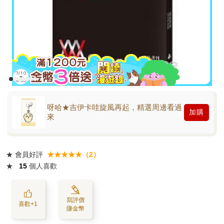
呀哈★吉伊卡哇旋風再起，精選周邊看過
加購
來
★
會員好評
★★★★★（2）
★
15
個人喜歡
寫評價
喜歡+1
賺金幣