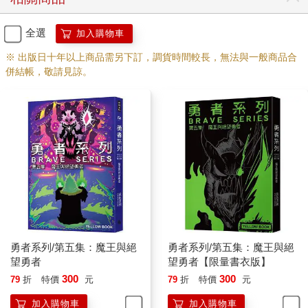
全選
加入購物車
※ 出版日十年以上商品需另下訂，調貨時間較長，無法與一般商品合
併結帳，敬請見諒。
勇者系列/第五集：魔王與絕
勇者系列/第五集：魔王與絕
望勇者
望勇者【限量書衣版】
300
300
79
折
特價
元
79
折
特價
元
加入購物車
加入購物車