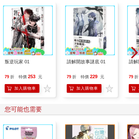
叛逆玩家 01
請解開故事謎底 01
請解
253
229
79
折
特價
元
79
折
特價
元
79
折
加入購物車
加入購物車
您可能也需要