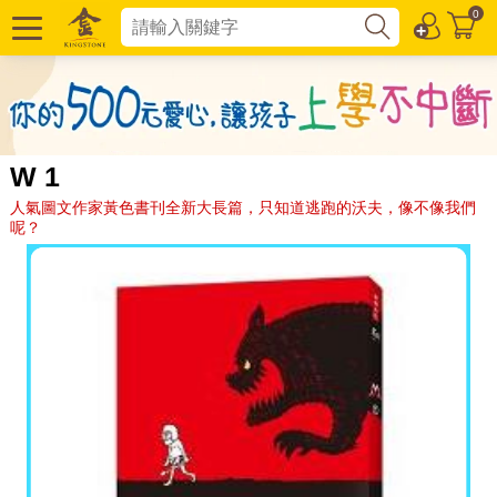
0
W 1
人氣圖文作家黃色書刊全新大長篇，只知道逃跑的沃夫，像不像我們
呢？