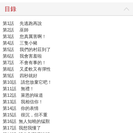
們都是生存在夾縫中、與獸鬥爭的人類──當然，這只是我的
目錄
解讀，他想給予你的，需要你自己來發掘。 ＊文中黃色書刊
照片，由時報文化提供。
第1話 先逃跑再說
第2話 巫師
第3話 您真厲害啊！
第4話 三隻小豬
第5話 我們的村莊到了
第6話 我會害羞啦
第7話 不會有事的！
第8話 又柔軟又有彈性
第9話 四秒就好
第10話 請您放棄它吧！
第11話 無禮！
第12話 萊恩的味道
第13話 我相信你！
第14話 你的表情
第15話 很沉，但不重
第16話 無人知曉的猛獸
第17話 我想我懂了