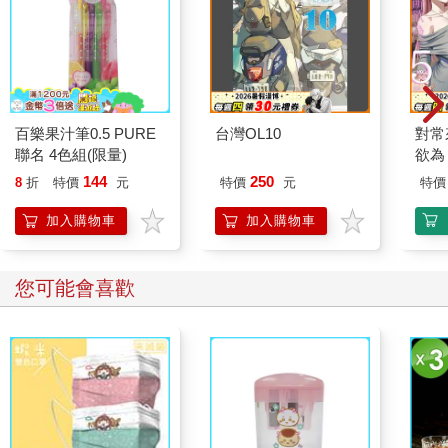
百樂果汁筆0.5 PURE
台灣OL10
對常
聯名 4色組(限量)
欲為 
144
250
8
折
特價
元
特價
元
特價
加入購物車
加入購物車
您可能會喜歡