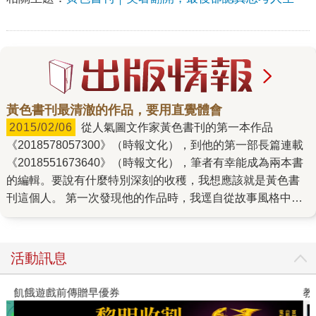
黃色書刊最清澈的作品，要用直覺體會
2015/02/06
從人氣圖文作家黃色書刊的第一本作品
《2018578057300》（時報文化），到他的第一部長篇連載
《2018551673640》（時報文化），筆者有幸能成為兩本書
的編輯。要說有什麼特別深刻的收穫，我想應該就是黃色書
刊這個人。 第一次發現他的作品時，我逕自從故事風格中，
想像他是個性深沉、每天進行哲學思考的文藝青年。我承認
一開始確實很緊張──會不會是個很難相處的作家呢？沒想到
本人卻彬彬有禮，完全打破我的疑慮！每次與他討論內容
活動訊息
時，還會冷不防冒出幾句讓人驚訝（嚇）的笑話。而在我心
中漫畫家總是熬夜爆肝畫畫、作息日夜顛倒的形象，也被黃
飢餓遊戲前傳贈早優券
教
色書刊習慣午夜十二點就上床睡覺的灰姑娘（？）作息給徹