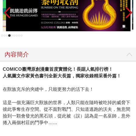
底打破。 雖然如此，在第二部作品、也是第一次嘗試長篇連
載的《W1》集結出版的作業期間，黃色書刊為了重新將長條
型的手機閱讀版面修改成適合書本閱讀形式的分鏡，也常常
熬夜到天亮。即使進度再急再趕，早上上班時我總能如期收
到稿件（寄件時間通常是凌晨五點）。因此當《W1》終於付
印的那一刻，我恭喜他：「從今天開始終於可以早睡了！」
真心替他高興，也十足佩服他的認真。 一不小心爆了太多
內容簡介
料，不知道會不會破壞他一向想維持的神秘形象？不過，即
使看見黃色書刊私下的另一面，反倒更讓我印證：正是這樣
COMICO臺灣原創漫畫首度實體化！長踞人氣排行榜！
的一個人，才能畫出如此的作品。 無論是《哀傷浮游》或是
人氣圖文作家黃色書刊全新大長篇，獨家收錄精采番外篇！
《W1》，在看似簡單的架構下，實則想要表達的意涵卻十分
豐富。黃色書刊透過他的眼睛，將對這個世界的觀察，直接
在獸族充斥的夾縫中，只能更努力的活下去！
用畫作表現出來。很多讀者都覺得他的風格很深奧，其實，
我認為他的作品再清澈不過了──端看你願不願意看清，願不
這是一個充滿巨大獸族的世界，人類只能在隨時被吃掉的威脅下
願意相信自己當下第一秒鐘的直覺。 新作《W1》建構了一個
彼此爭奪生存空間。從不面對戰鬥、只知道逃跑的沃夫，無意間
撿到一顆會發光的黑石頭，從此被（誤）認為是一名巫師，意外
與現代不同、獸比人強的世界觀，卻能從中看到許多隱喻、
捲入兩個村莊的鬥爭中……
批判、思考，其實與現在所處的世界再相似不過了。我們不
只在與真實的野蠻對抗，更得面對無形暗影的壓迫，也許我