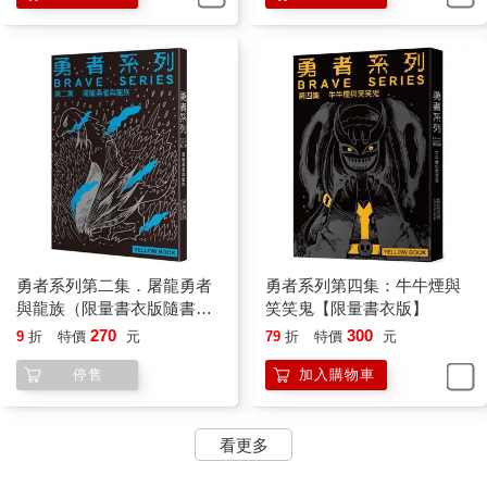
勇者系列第二集．屠龍勇者
勇者系列第四集：牛牛煙與
與龍族（限量書衣版隨書贈
笑笑鬼【限量書衣版】
送特典版書衣）
270
300
9
折
特價
元
79
折
特價
元
停售
加入購物車
看更多