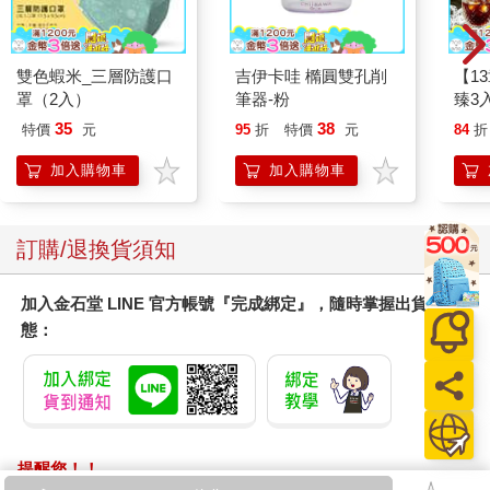
雙色蝦米_三層防護口
吉伊卡哇 橢圓雙孔削
【1
罩（2入）
筆器-粉
臻3入
35
38
特價
元
95
折
特價
元
84
折
加入購物車
加入購物車
訂購/退換貨須知
加入金石堂 LINE 官方帳號『完成綁定』，隨時掌握出貨動
態：
提醒您！！