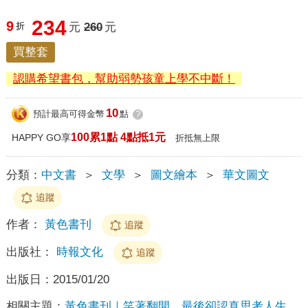
234
9
折
元
260
元
買整套
認購希望書包，幫助弱勢孩童上學不中斷！
10
預計最高可得金幣
點
?
100累1點 4點抵1元
HAPPY GO享
折抵無上限
分類：
中文書
＞
文學
＞
圖文繪本
＞
華文圖文
追蹤
作者：
黃色書刊
追蹤
出版社：
時報文化
追蹤
出版日：
2015/01/20
相關主題：
黃色書刊｜笑著翻開，最後卻認真思考人生