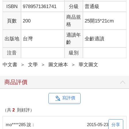
ISBN
9789571361741
分級
普通級
商品規
頁數
200
25開15*21cm
格
適讀年
出版地
台灣
全齡適讀
齡
注音
級別
中文書
＞
文學
＞
圖文繪本
＞
華文圖文
商品評價
寫評價
（共
2
則好評）
分享
mo****285 說：
2015-05-23