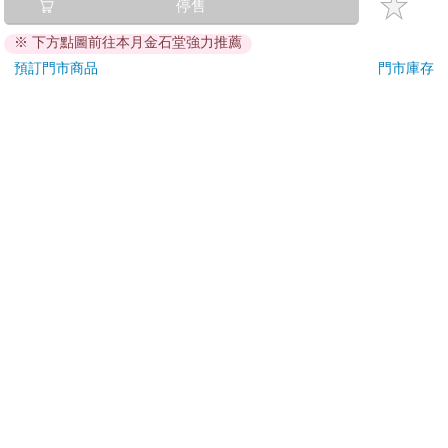
金石堂及銀行均不會請您操作ATM! 如接獲電話要求您前往
停售
ATM提款機，請不要聽從指示，以免受騙上當！
※ 下方點圖前往本月金石堂強力推薦
退換貨須知：
預訂門市商品
門市庫存
**提醒您，鑑賞期不等於試用期，退回商品須為全新狀態**
依據「消費者保護法」第19條及行政院消費者保護處公告之
「通訊交易解除權合理例外情事適用準則」，以下商品購買
後，除商品本身有瑕疵外，將不提供7天的猶豫期：
易於腐敗、保存期限較短或解約時即將逾期。（如：生
鮮食品）
依消費者要求所為之客製化給付。（客製化商品）
報紙、期刊或雜誌。（含MOOK、外文雜誌）
經消費者拆封之影音商品或電腦軟體。
非以有形媒介提供之數位內容或一經提供即為完成之線
上服務，經消費者事先同意始提供。（如：電子書、電
子雜誌、下載版軟體、虛擬商品…等）
已拆封之個人衛生用品。（如：內衣褲、刮鬍刀、除毛
刀…等）
若非上列種類商品，均享有到貨7天的猶豫期（含例假